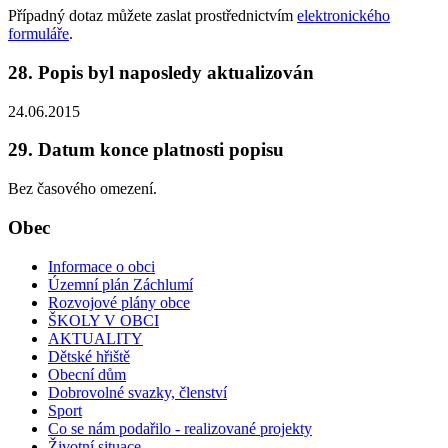
Případný dotaz můžete zaslat prostřednictvím
elektronického
formuláře
.
28. Popis byl naposledy aktualizován
24.06.2015
29. Datum konce platnosti popisu
Bez časového omezení.
Obec
Informace o obci
Územní plán Záchlumí
Rozvojové plány obce
ŠKOLY V OBCI
AKTUALITY
Dětské hřiště
Obecní dům
Dobrovolné svazky, členství
Sport
Co se nám podařilo - realizované projekty
Životní situace