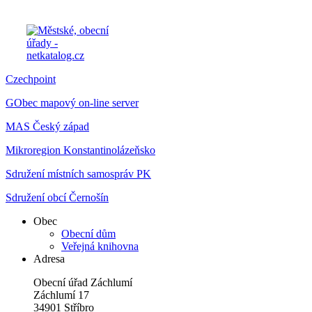
Czechpoint
GObec mapový on-line server
MAS Český západ
Mikroregion Konstantinolázeňsko
Sdružení místních samospráv PK
Sdružení obcí Černošín
Obec
Obecní dům
Veřejná knihovna
Adresa
Obecní úřad Záchlumí
Záchlumí 17
34901 Stříbro