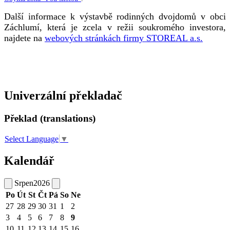
Další informace k výstavbě rodinných dvojdomů v obci
Záchlumí, která je zcela v režii soukromého investora,
najdete na
webových stránkách firmy STOREAL a.s.
Univerzální překladač
Překlad (translations)
Select Language
▼
Kalendář
Srpen
2026
Po
Út
St
Čt
Pá
So
Ne
27
28
29
30
31
1
2
3
4
5
6
7
8
9
10
11
12
13
14
15
16