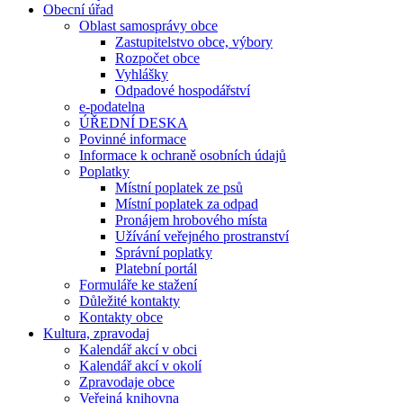
Obecní úřad
Oblast samosprávy obce
Zastupitelstvo obce, výbory
Rozpočet obce
Vyhlášky
Odpadové hospodářství
e-podatelna
ÚŘEDNÍ DESKA
Povinné informace
Informace k ochraně osobních údajů
Poplatky
Místní poplatek ze psů
Místní poplatek za odpad
Pronájem hrobového místa
Užívání veřejného prostranství
Správní poplatky
Platební portál
Formuláře ke stažení
Důležité kontakty
Kontakty obce
Kultura, zpravodaj
Kalendář akcí v obci
Kalendář akcí v okolí
Zpravodaje obce
Veřejná knihovna