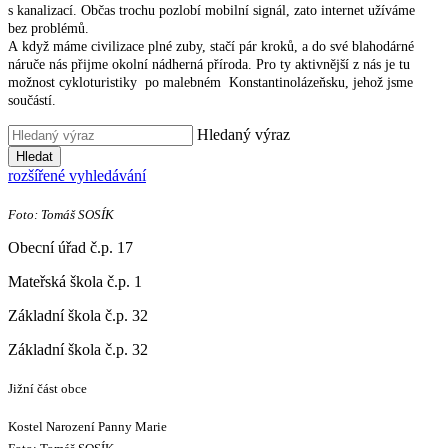
s kanalizací. Občas trochu pozlobí mobilní signál, zato internet užíváme
bez problémů.
A když máme civilizace plné zuby, stačí pár kroků, a do své blahodárné
náruče nás přijme okolní nádherná příroda. Pro ty aktivnější z nás je tu
možnost cykloturistiky po malebném Konstantinolázeňsku, jehož jsme
součástí.
Hledaný výraz
Hledat
rozšířené vyhledávání
Foto: Tomáš SOSÍK
Obecní úřad č.p. 17
Mateřská škola č.p. 1
Základní škola č.p. 32
Základní škola č.p. 32
Jižní část obce
Kostel Narození Panny Marie