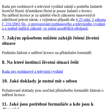
Rada pro rozhlasové a televizní vysílání zahájí z podnětu žadatele
licenční řízení; účastníkem řízení je pouze žadatel o licenci.
Na udělení licence je za splnění všech zákonem stanovených
náležitostí právní nárok, s výjimkou případů dle
§ 25 odst. 5 zákona
č. 231/2001 Sb., o provozování rozhlasového a televizního vysílání
a o změně dalších zákonů, ve znění pozdějších předpisů
.
7. Jakým způsobem můžete zahájit řešení životní
situace
Podáním žádosti o udělení licence na příslušném formuláři.
8. Na které instituci životní situaci řešit
Rada pro rozhlasové a televizní vysílání
10. Jaké doklady je nutné mít s sebou
Požadované doklady jsou součástí příslušného formuláře žádosti o
udělení licence.
11. Jaké jsou potřebné formuláře a kde jsou k