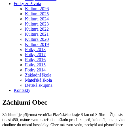
Fotky ze života
Kultura 2026
Kultura 2025
Kultura 2024
Kultura 2023
Kultura 2022
Kultura 2021
Kultura 2020
Kultura 2019
Fotky 2018
Fotky 2017
Fotky 2016
Fotky 2015
Fotky 2014
Základní škola
Mateřská škola
Dětská skupina
Kontakty
Záchlumí
Obec
Záchlumí je příjemná vesnička Plzeňského kraje 8 km od Stříbra. Žije nás
tu asi 450, máme svou mateřinku a školu pro 1. stupeň, koloniál, a na pivko
chodíme do místní hospůdky. Obec má svou vodu, nechybí ani plynofikace