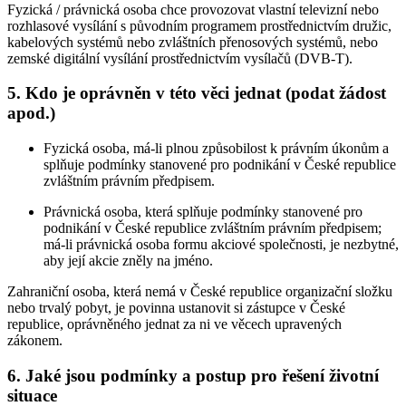
Fyzická / právnická osoba chce provozovat vlastní televizní nebo
rozhlasové vysílání s původním programem prostřednictvím družic,
kabelových systémů nebo zvláštních přenosových systémů, nebo
zemské digitální vysílání prostřednictvím vysílačů (DVB-T).
5. Kdo je oprávněn v této věci jednat (podat žádost
apod.)
Fyzická osoba, má-li plnou způsobilost k právním úkonům a
splňuje podmínky stanovené pro podnikání v České republice
zvláštním právním předpisem.
Právnická osoba, která splňuje podmínky stanovené pro
podnikání v České republice zvláštním právním předpisem;
má-li právnická osoba formu akciové společnosti, je nezbytné,
aby její akcie zněly na jméno.
Zahraniční osoba, která nemá v České republice organizační složku
nebo trvalý pobyt, je povinna ustanovit si zástupce v České
republice, oprávněného jednat za ni ve věcech upravených
zákonem.
6. Jaké jsou podmínky a postup pro řešení životní
situace