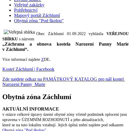
Veřejné zakázky
Pohřebnictví
Mapový portál Záchlumí
Obytná zóna "Pod školou"
Obec Záchlumí 01.09.2022 vyhlásila
VEŘEJNOU
SBÍRKU
s názvem
„Záchrana a obnova kostela Narození Panny Marie
v Záchlumí“.
Více informací najdete
Z
DE
.
Kostel Záchlumí | Facebook
Zde najdete odkaz na PAMÁTKOVÝ KATALOG pro náš kostel
Narozeni Panny Marie
Obytná zóna Záchlumí
AKTUÁLNÍ INFORMACE
v otázce celkové úpravy území obytné zóny včetně podmínek oplocení jsou
upravena v ÚZEMNÍM ROZHODNUTÍ a jeho aktualizacích,
které se na tuto lokalitu vztahují. Jejich úplná znění najdete pod odkazem
Obytná zóna "Pod školou"
.