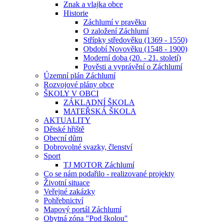
Znak a vlajka obce
Historie
Záchlumí v pravěku
O založení Záchlumí
Střípky středověku (1369 - 1550)
Období Novověku (1548 - 1900)
Moderní doba (20. - 21. století)
Pověsti a vyprávění o Záchlumí
Územní plán Záchlumí
Rozvojové plány obce
ŠKOLY V OBCI
ZÁKLADNÍ ŠKOLA
MATEŘSKÁ ŠKOLA
AKTUALITY
Dětské hřiště
Obecní dům
Dobrovolné svazky, členství
Sport
TJ MOTOR Záchlumí
Co se nám podařilo - realizované projekty
Životní situace
Veřejné zakázky
Pohřebnictví
Mapový portál Záchlumí
Obytná zóna "Pod školou"