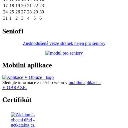
17
18
19
20
21
22
23
24
25
26
27
28
29
30
31
1
2
3
4
5
6
Senioři
Zjednodušená verze stránek nejen pro seniory
Mobilní aplikace
Sledujte informace z našeho webu v
mobilní aplikaci –
V OBRAZE.
Certifikát