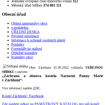
Jednotné evropské číslo tísňového volání
112
Městský úřad Stříbro
374 801 111
Obecní úřad
Oblast samosprávy obce
e-podatelna
ÚŘEDNÍ DESKA
Povinné informace
Informace k ochraně osobních údajů
Poplatky
Formuláře ke stažení
Důležité kontakty
Kontakty obce
Obec Záchlumí 01.09.2022 vyhlásila
VEŘEJNOU
SBÍRKU
s názvem
„Záchrana a obnova kostela Narození Panny Marie
v Záchlumí“.
Více informací najdete
Z
DE
.
Kostel Záchlumí | Facebook
Zde najdete odkaz na PAMÁTKOVÝ KATALOG pro náš kostel