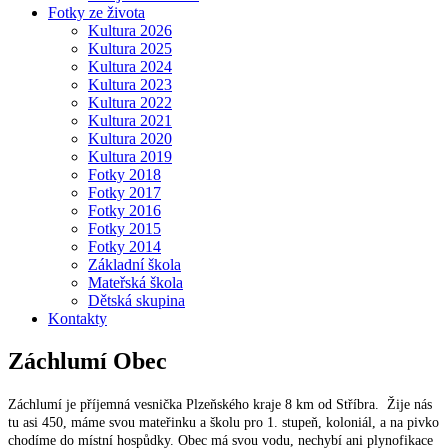
Fotky ze života
Kultura 2026
Kultura 2025
Kultura 2024
Kultura 2023
Kultura 2022
Kultura 2021
Kultura 2020
Kultura 2019
Fotky 2018
Fotky 2017
Fotky 2016
Fotky 2015
Fotky 2014
Základní škola
Mateřská škola
Dětská skupina
Kontakty
Záchlumí
Obec
Záchlumí je příjemná vesnička Plzeňského kraje 8 km od Stříbra. Žije nás
tu asi 450, máme svou mateřinku a školu pro 1. stupeň, koloniál, a na pivko
chodíme do místní hospůdky. Obec má svou vodu, nechybí ani plynofikace