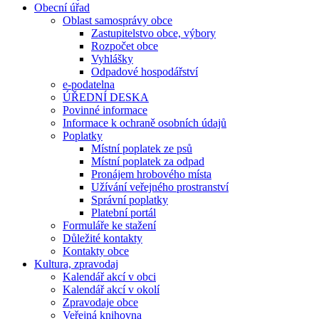
Obecní úřad
Oblast samosprávy obce
Zastupitelstvo obce, výbory
Rozpočet obce
Vyhlášky
Odpadové hospodářství
e-podatelna
ÚŘEDNÍ DESKA
Povinné informace
Informace k ochraně osobních údajů
Poplatky
Místní poplatek ze psů
Místní poplatek za odpad
Pronájem hrobového místa
Užívání veřejného prostranství
Správní poplatky
Platební portál
Formuláře ke stažení
Důležité kontakty
Kontakty obce
Kultura, zpravodaj
Kalendář akcí v obci
Kalendář akcí v okolí
Zpravodaje obce
Veřejná knihovna