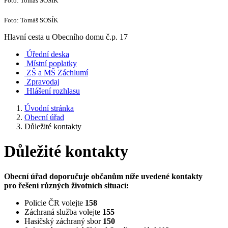
Foto: Tomáš SOSÍK
Foto: Tomáš SOSÍK
Hlavní cesta u Obecního domu č.p. 17
Úřední deska
Místní poplatky
ZŠ a MŠ Záchlumí
Zpravodaj
Hlášení rozhlasu
Úvodní stránka
Obecní úřad
Důležité kontakty
Důležité kontakty
Obecní úřad doporučuje občanům níže uvedené kontakty
pro řešení různých životních situací:
Policie ČR volejte
158
Záchraná služba volejte
155
Hasičský záchraný sbor
150