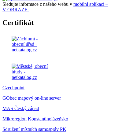
Sledujte informace z našeho webu v
mobilní aplikaci –
V OBRAZE.
Certifikát
Czechpoint
GObec mapový on-line server
MAS Český západ
Mikroregion Konstantinolázeňsko
Sdružení místních samospráv PK