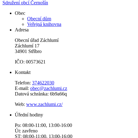
Sdružení obcí Černošín
Obec
Obecní dům
Veřejná knihovna
Adresa
Obecní úřad Záchlumí
Záchlumí 17
34901 Stříbro
IČO: 00573621
Kontakt
Telefon:
374622030
E-mail:
obec@zachlumi.cz
Datová schránka: 6b9a66q
Web:
www.zachlumi.cz/
Úřední hodiny
Po: 08:00-11:00, 13:00-16:00
Út: zavřeno
ST: 08:00-11:00, 13:00-16:00