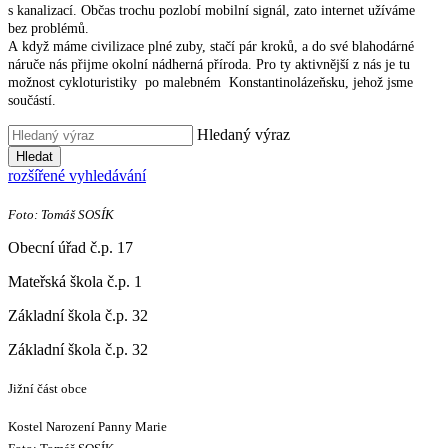
s kanalizací. Občas trochu pozlobí mobilní signál, zato internet užíváme
bez problémů.
A když máme civilizace plné zuby, stačí pár kroků, a do své blahodárné
náruče nás přijme okolní nádherná příroda. Pro ty aktivnější z nás je tu
možnost cykloturistiky po malebném Konstantinolázeňsku, jehož jsme
součástí.
Hledaný výraz
Hledat
rozšířené vyhledávání
Foto: Tomáš SOSÍK
Obecní úřad č.p. 17
Mateřská škola č.p. 1
Základní škola č.p. 32
Základní škola č.p. 32
Jižní část obce
Kostel Narození Panny Marie