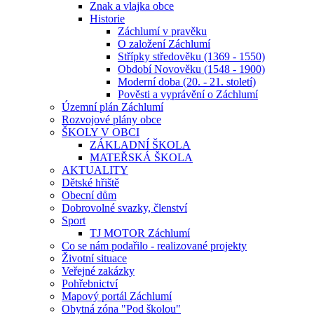
Znak a vlajka obce
Historie
Záchlumí v pravěku
O založení Záchlumí
Střípky středověku (1369 - 1550)
Období Novověku (1548 - 1900)
Moderní doba (20. - 21. století)
Pověsti a vyprávění o Záchlumí
Územní plán Záchlumí
Rozvojové plány obce
ŠKOLY V OBCI
ZÁKLADNÍ ŠKOLA
MATEŘSKÁ ŠKOLA
AKTUALITY
Dětské hřiště
Obecní dům
Dobrovolné svazky, členství
Sport
TJ MOTOR Záchlumí
Co se nám podařilo - realizované projekty
Životní situace
Veřejné zakázky
Pohřebnictví
Mapový portál Záchlumí
Obytná zóna "Pod školou"