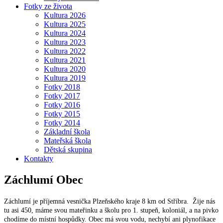
Fotky ze života
Kultura 2026
Kultura 2025
Kultura 2024
Kultura 2023
Kultura 2022
Kultura 2021
Kultura 2020
Kultura 2019
Fotky 2018
Fotky 2017
Fotky 2016
Fotky 2015
Fotky 2014
Základní škola
Mateřská škola
Dětská skupina
Kontakty
Záchlumí
Obec
Záchlumí je příjemná vesnička Plzeňského kraje 8 km od Stříbra. Žije nás
tu asi 450, máme svou mateřinku a školu pro 1. stupeň, koloniál, a na pivko
chodíme do místní hospůdky. Obec má svou vodu, nechybí ani plynofikace