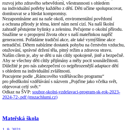
rozvoj jeho zdravého sebevědomí, všestrannosti s ohledem
na individuální potřeby každého z dětí. Děti učíme spolupracovat,
domlouvat se a hledat kompromisy.
Nezapomínáme ani na naše okolí, enviromentální povědomí
a ochrana přírody je téma, které nám není cizí. Na naší školní
zahradě pěstujeme bylinky a zeleninu. Pečujeme o okolní přírodu.
Snažíme se o propojení života obce s naší mateřinkou napříč
generacemi. Pořádáme tradiční akce, ale také vymýšlíme akce
netradiční. Dětem nabízíme dostatek pohybu na čerstvém vzduchu,
otužování, správné držení těla, pitný režim a zdravou stravu.
Naším cílem je, aby se děti u nás cítily spokojeně, jistě a bezpečně.
Aby se všechny děti cítily přijímány a měly pocit sounáležitosti.
Důležité je pro nás zabezpečení co nejpřirozenější adaptace dětí
s ohledem na individuální zvláštnosti.
Pracujeme podle „Rámcového vzdělávacího programu“
pro předškolní vzdělávání s názvem „Pojďme jako včelka svět,
objevovat celý svět.“
Odkaz na ŠVP:
soubor-skolni-vzdelavaci-program-sk-rok-2023-
2024-72-.pdf (mszachlumi.cz)
Mateřská škola
1. 9.
2021