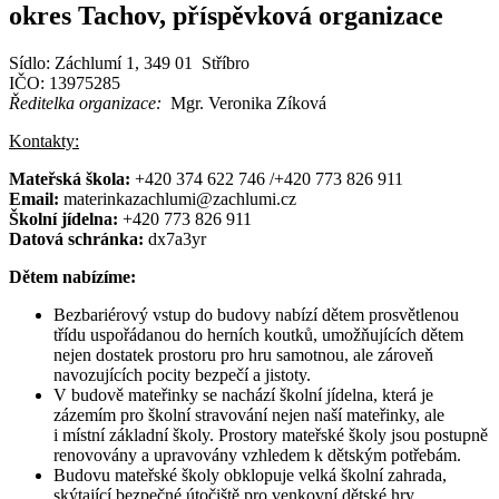
okres Tachov, příspěvková organizace
Sídlo: Záchlumí 1, 349 01 Stříbro
IČO: 13975285
Ředitelka organizace:
Mgr. Veronika Zíková
Kontakty:
Mateřská škola:
+420 374 622 746 /+420 773 826 911
Email:
materinkazachlumi@zachlumi.cz
Školní jídelna:
+420 773 826 911
Datová schránka:
dx7a3yr
Dětem nabízíme:
Bezbariérový vstup do budovy nabízí dětem prosvětlenou
třídu uspořádanou do herních koutků, umožňujících dětem
nejen dostatek prostoru pro hru samotnou, ale zároveň
navozujících pocity bezpečí a jistoty.
V budově mateřinky se nachází školní jídelna, která je
zázemím pro školní stravování nejen naší mateřinky, ale
i místní základní školy. Prostory mateřské školy jsou postupně
renovovány a upravovány vzhledem k dětským potřebám.
Budovu mateřské školy obklopuje velká školní zahrada,
skýtající bezpečné útočiště pro venkovní dětské hry.