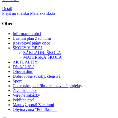
Detail
Přejít na stránku Mateřská škola
Obec
Informace o obci
Územní plán Záchlumí
Rozvojové plány obce
ŠKOLY V OBCI
ZÁKLADNÍ ŠKOLA
MATEŘSKÁ ŠKOLA
AKTUALITY
Dětské hřiště
Obecní dům
Dobrovolné svazky, členství
Sport
Co se nám podařilo - realizované projekty
Životní situace
Veřejné zakázky
Pohřebnictví
Mapový portál Záchlumí
Obytná zóna "Pod školou"