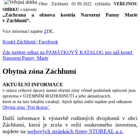
Obec Záchlumí 01.09.2022 vyhlásila
VEŘEJNOU
SBÍRKU
s názvem
„Záchrana a obnova kostela Narození Panny Marie
v Záchlumí“.
Více informací najdete
Z
DE
.
Kostel Záchlumí | Facebook
Zde najdete odkaz na PAMÁTKOVÝ KATALOG pro náš kostel
Narozeni Panny Marie
Obytná zóna Záchlumí
AKTUÁLNÍ INFORMACE
v otázce celkové úpravy území obytné zóny včetně podmínek oplocení jsou
upravena v ÚZEMNÍM ROZHODNUTÍ a jeho aktualizacích,
které se na tuto lokalitu vztahují. Jejich úplná znění najdete pod odkazem
Obytná zóna "Pod školou"
.
Další informace k výstavbě rodinných dvojdomů v obci
Záchlumí, která je zcela v režii soukromého investora,
najdete na
webových stránkách firmy STOREAL a.s.