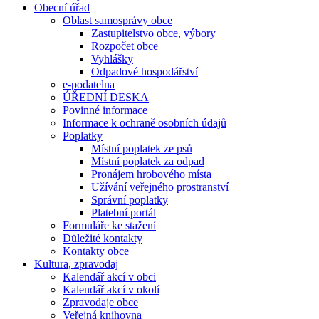
Obecní úřad
Oblast samosprávy obce
Zastupitelstvo obce, výbory
Rozpočet obce
Vyhlášky
Odpadové hospodářství
e-podatelna
ÚŘEDNÍ DESKA
Povinné informace
Informace k ochraně osobních údajů
Poplatky
Místní poplatek ze psů
Místní poplatek za odpad
Pronájem hrobového místa
Užívání veřejného prostranství
Správní poplatky
Platební portál
Formuláře ke stažení
Důležité kontakty
Kontakty obce
Kultura, zpravodaj
Kalendář akcí v obci
Kalendář akcí v okolí
Zpravodaje obce
Veřejná knihovna