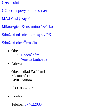
Czechpoint
GObec mapový on-line server
MAS Český západ
Mikroregion Konstantinolázeňsko
Sdružení místních samospráv PK
Sdružení obcí Černošín
Obec
Obecní dům
Veřejná knihovna
Adresa
Obecní úřad Záchlumí
Záchlumí 17
34901 Stříbro
IČO: 00573621
Kontakt
Telefon:
374622030