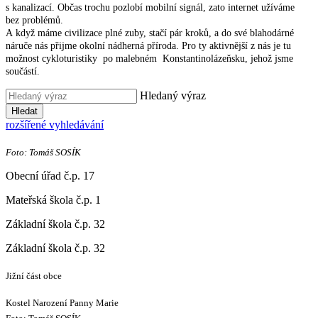
s kanalizací. Občas trochu pozlobí mobilní signál, zato internet užíváme
bez problémů.
A když máme civilizace plné zuby, stačí pár kroků, a do své blahodárné
náruče nás přijme okolní nádherná příroda. Pro ty aktivnější z nás je tu
možnost cykloturistiky po malebném Konstantinolázeňsku, jehož jsme
součástí.
Hledaný výraz
Hledat
rozšířené vyhledávání
Foto: Tomáš SOSÍK
Obecní úřad č.p. 17
Mateřská škola č.p. 1
Základní škola č.p. 32
Základní škola č.p. 32
Jižní část obce
Kostel Narození Panny Marie