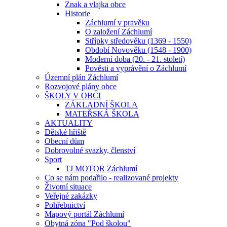
Znak a vlajka obce
Historie
Záchlumí v pravěku
O založení Záchlumí
Střípky středověku (1369 - 1550)
Období Novověku (1548 - 1900)
Moderní doba (20. - 21. století)
Pověsti a vyprávění o Záchlumí
Územní plán Záchlumí
Rozvojové plány obce
ŠKOLY V OBCI
ZÁKLADNÍ ŠKOLA
MATEŘSKÁ ŠKOLA
AKTUALITY
Dětské hřiště
Obecní dům
Dobrovolné svazky, členství
Sport
TJ MOTOR Záchlumí
Co se nám podařilo - realizované projekty
Životní situace
Veřejné zakázky
Pohřebnictví
Mapový portál Záchlumí
Obytná zóna "Pod školou"