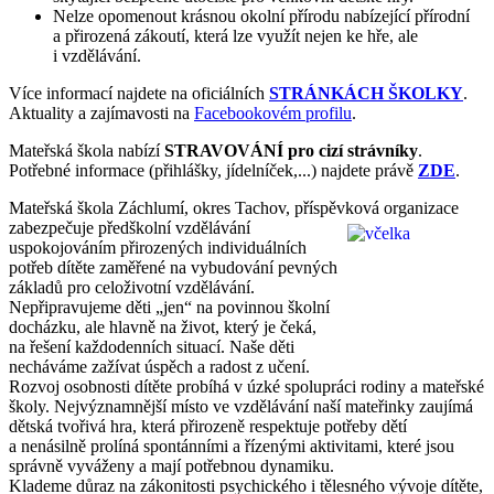
Nelze opomenout krásnou okolní přírodu nabízející přírodní
a přirozená zákoutí, která lze využít nejen ke hře, ale
i vzdělávání.
Více informací najdete na oficiálních
STRÁNKÁCH ŠKOLKY
.
Aktuality a zajímavosti na
Facebookovém profilu
.
Mateřská škola nabízí
STRAVOVÁNÍ pro cizí strávníky
.
Potřebné informace (přihlášky, jídelníček,...) najdete právě
ZDE
.
Mateřská škola Záchlumí, okres Tachov, příspěvková organizace
zabezpečuje předškolní
vzdělávání
uspokojováním přirozených individuálních
potřeb dítěte zaměřené na vybudování pevných
základů pro celoživotní vzdělávání.
Nepřipravujeme děti „jen“ na povinnou školní
docházku, ale hlavně na život, který je čeká,
na řešení každodenních situací. Naše děti
necháváme zažívat úspěch a radost z učení.
Rozvoj osobnosti dítěte probíhá v úzké spolupráci rodiny a mateřské
školy. Nejvýznamnější místo ve vzdělávání naší mateřinky zaujímá
dětská tvořivá hra, která přirozeně respektuje potřeby dětí
a nenásilně prolíná spontánními a řízenými aktivitami, které jsou
správně vyváženy a mají potřebnou dynamiku.
Klademe důraz na zákonitosti psychického i tělesného vývoje dítěte,