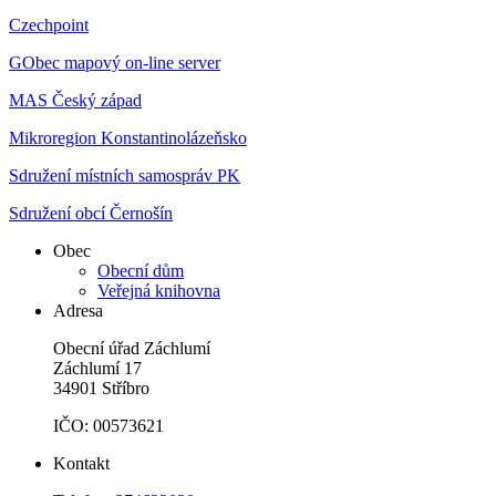
Czechpoint
GObec mapový on-line server
MAS Český západ
Mikroregion Konstantinolázeňsko
Sdružení místních samospráv PK
Sdružení obcí Černošín
Obec
Obecní dům
Veřejná knihovna
Adresa
Obecní úřad Záchlumí
Záchlumí 17
34901 Stříbro
IČO: 00573621
Kontakt