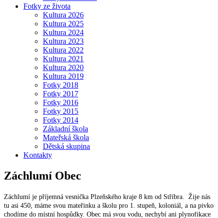
Fotky ze života
Kultura 2026
Kultura 2025
Kultura 2024
Kultura 2023
Kultura 2022
Kultura 2021
Kultura 2020
Kultura 2019
Fotky 2018
Fotky 2017
Fotky 2016
Fotky 2015
Fotky 2014
Základní škola
Mateřská škola
Dětská skupina
Kontakty
Záchlumí
Obec
Záchlumí je příjemná vesnička Plzeňského kraje 8 km od Stříbra. Žije nás
tu asi 450, máme svou mateřinku a školu pro 1. stupeň, koloniál, a na pivko
chodíme do místní hospůdky. Obec má svou vodu, nechybí ani plynofikace