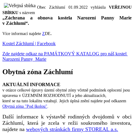
Obec Záchlumí 01.09.2022 vyhlásila
VEŘEJNOU
SBÍRKU
s názvem
„Záchrana a obnova kostela Narození Panny Marie
v Záchlumí“.
Více informací najdete
Z
DE
.
Kostel Záchlumí | Facebook
Zde najdete odkaz na PAMÁTKOVÝ KATALOG pro náš kostel
Narozeni Panny Marie
Obytná zóna Záchlumí
AKTUÁLNÍ INFORMACE
v otázce celkové úpravy území obytné zóny včetně podmínek oplocení jsou
upravena v ÚZEMNÍM ROZHODNUTÍ a jeho aktualizacích,
které se na tuto lokalitu vztahují. Jejich úplná znění najdete pod odkazem
Obytná zóna "Pod školou"
.
Další informace k výstavbě rodinných dvojdomů v obci
Záchlumí, která je zcela v režii soukromého investora,
najdete na
webových stránkách firmy STOREAL a.s.