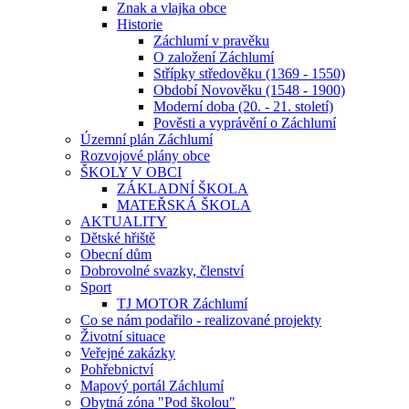
Znak a vlajka obce
Historie
Záchlumí v pravěku
O založení Záchlumí
Střípky středověku (1369 - 1550)
Období Novověku (1548 - 1900)
Moderní doba (20. - 21. století)
Pověsti a vyprávění o Záchlumí
Územní plán Záchlumí
Rozvojové plány obce
ŠKOLY V OBCI
ZÁKLADNÍ ŠKOLA
MATEŘSKÁ ŠKOLA
AKTUALITY
Dětské hřiště
Obecní dům
Dobrovolné svazky, členství
Sport
TJ MOTOR Záchlumí
Co se nám podařilo - realizované projekty
Životní situace
Veřejné zakázky
Pohřebnictví
Mapový portál Záchlumí
Obytná zóna "Pod školou"