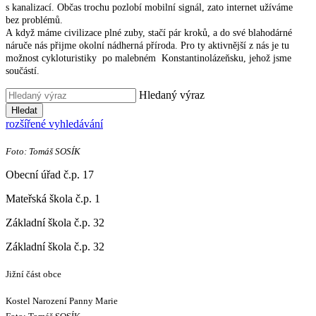
s kanalizací. Občas trochu pozlobí mobilní signál, zato internet užíváme
bez problémů.
A když máme civilizace plné zuby, stačí pár kroků, a do své blahodárné
náruče nás přijme okolní nádherná příroda. Pro ty aktivnější z nás je tu
možnost cykloturistiky po malebném Konstantinolázeňsku, jehož jsme
součástí.
Hledaný výraz
Hledat
rozšířené vyhledávání
Foto: Tomáš SOSÍK
Obecní úřad č.p. 17
Mateřská škola č.p. 1
Základní škola č.p. 32
Základní škola č.p. 32
Jižní část obce
Kostel Narození Panny Marie