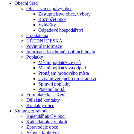
Obecní úřad
Oblast samosprávy obce
Zastupitelstvo obce, výbory
Rozpočet obce
Vyhlášky
Odpadové hospodářství
e-podatelna
ÚŘEDNÍ DESKA
Povinné informace
Informace k ochraně osobních údajů
Poplatky
Místní poplatek ze psů
Místní poplatek za odpad
Pronájem hrobového místa
Užívání veřejného prostranství
Správní poplatky
Platební portál
Formuláře ke stažení
Důležité kontakty
Kontakty obce
Kultura, zpravodaj
Kalendář akcí v obci
Kalendář akcí v okolí
Zpravodaje obce
Veřejná knihovna