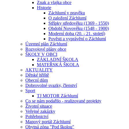
Znak a vlajka obce
Historie
Záchlumí v pravěku
O založení Záchlumí
Střípky středověku (1369 - 1550)
Období Novověku (1548 - 1900)
Moderní doba (20. - 21. století)
Pověsti a vyprávění o Záchlumí
Územní plán Záchlumí
Rozvojové plány obce
ŠKOLY V OBCI
ZÁKLADNÍ ŠKOLA
MATEŘSKÁ ŠKOLA
AKTUALITY
Dětské hřiště
Obecní dům
Dobrovolné svazky, členství
Sport
TJ MOTOR Záchlumí
Co se nám podařilo - realizované projekty
Životní situace
Veřejné zakázky
Pohřebnictví
Mapový portál Záchlumí
Obytná zóna "Pod školou"