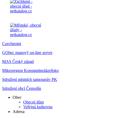
Czechpoint
GObec mapový on-line server
MAS Český západ
Mikroregion Konstantinolázeňsko
Sdružení místních samospráv PK
Sdružení obcí Černošín
Obec
Obecní dům
Veřejná knihovna
Adresa