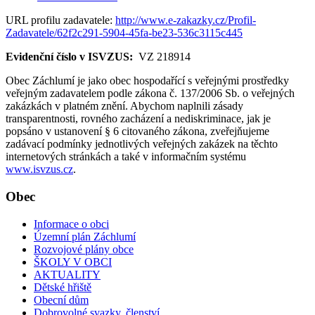
URL profilu zadavatele:
http://www.e-zakazky.cz/Profil-
Zadavatele/62f2c291-5904-45fa-be23-536c3115c445
Evidenční číslo v ISVZUS:
VZ 218914
Obec Záchlumí je jako obec hospodařící s veřejnými prostředky
veřejným zadavatelem podle zákona č. 137/2006 Sb. o veřejných
zakázkách v platném znění. Abychom naplnili zásady
transparentnosti, rovného zacházení a nediskriminace, jak je
popsáno v ustanovení § 6 citovaného zákona, zveřejňujeme
zadávací podmínky jednotlivých veřejných zakázek na těchto
internetových stránkách a také v informačním systému
www.isvzus.cz
.
Obec
Informace o obci
Územní plán Záchlumí
Rozvojové plány obce
ŠKOLY V OBCI
AKTUALITY
Dětské hřiště
Obecní dům
Dobrovolné svazky, členství