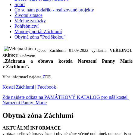
Sport
Co se nám podařilo - realizované projekty
Životní situace
Veřejné zakázky
Pohřebnictví
Mapový portál Záchlumí
Obytná zóna "Pod školou"
Obec Záchlumí 01.09.2022 vyhlásila
VEŘEJNOU
SBÍRKU
s názvem
„Záchrana a obnova kostela Narození Panny Marie
v Záchlumí“.
Více informací najdete
Z
DE
.
Kostel Záchlumí | Facebook
Zde najdete odkaz na PAMÁTKOVÝ KATALOG pro náš kostel
Narozeni Panny Marie
Obytná zóna Záchlumí
AKTUÁLNÍ INFORMACE
v otázce celkové úpravy území obytné zóny včetně podmínek oplocení jsou