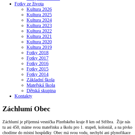
Fotky ze života
Kultura 2026
Kultura 2025
Kultura 2024
Kultura 2023
Kultura 2022
Kultura 2021
Kultura 2020
Kultura 2019
Fotky 2018
Fotky 2017
Fotky 2016
Fotky 2015
Fotky 2014
Základní škola
Mateřská škola
Dětská skupina
Kontakty
Záchlumí
Obec
Záchlumí je příjemná vesnička Plzeňského kraje 8 km od Stříbra. Žije nás
tu asi 450, máme svou mateřinku a školu pro 1. stupeň, koloniál, a na pivko
chodíme do místní hospůdky. Obec má svou vodu, nechybí ani plynofikace