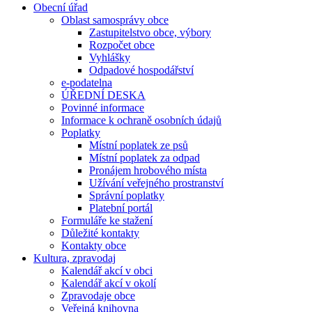
Obecní úřad
Oblast samosprávy obce
Zastupitelstvo obce, výbory
Rozpočet obce
Vyhlášky
Odpadové hospodářství
e-podatelna
ÚŘEDNÍ DESKA
Povinné informace
Informace k ochraně osobních údajů
Poplatky
Místní poplatek ze psů
Místní poplatek za odpad
Pronájem hrobového místa
Užívání veřejného prostranství
Správní poplatky
Platební portál
Formuláře ke stažení
Důležité kontakty
Kontakty obce
Kultura, zpravodaj
Kalendář akcí v obci
Kalendář akcí v okolí
Zpravodaje obce
Veřejná knihovna