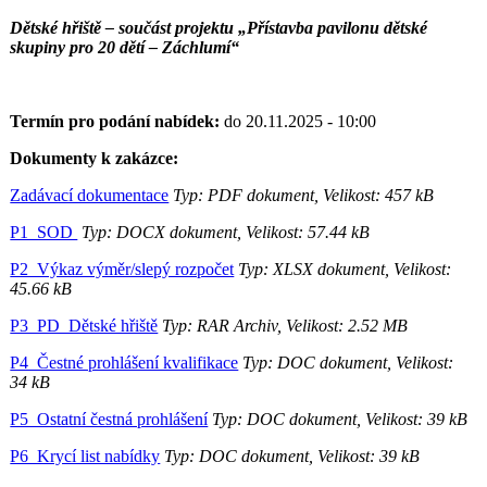
Dětské hřiště – součást projektu „Přístavba pavilonu dětské
skupiny pro 20 dětí – Záchlumí“
Termín pro podání nabídek:
do 20.11.2025 - 10:00
Dokumenty k zakázce:
Zadávací dokumentace
Typ: PDF dokument, Velikost: 457 kB
P1_SOD
Typ: DOCX dokument, Velikost: 57.44 kB
P2_Výkaz výměr/slepý rozpočet
Typ: XLSX dokument, Velikost:
45.66 kB
P3_PD_Dětské hřiště
Typ: RAR Archiv, Velikost: 2.52 MB
P4_Čestné prohlášení kvalifikace
Typ: DOC dokument, Velikost:
34 kB
P5_Ostatní čestná prohlášení
Typ: DOC dokument, Velikost: 39 kB
P6_Krycí list nabídky
Typ: DOC dokument, Velikost: 39 kB