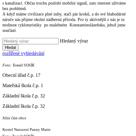
s kanalizací. Občas trochu pozlobí mobilní signál, zato internet užíváme
bez problémů.
A když máme civilizace plné zuby, stačí pár kroků, a do své blahodárné
náruče nás přijme okolní nádherná příroda. Pro ty aktivnější z nás je tu
možnost cykloturistiky po malebném Konstantinolázeňsku, jehož jsme
součástí.
Hledaný výraz
Hledat
rozšířené vyhledávání
Foto: Tomáš SOSÍK
Obecní úřad č.p. 17
Mateřská škola č.p. 1
Základní škola č.p. 32
Základní škola č.p. 32
Jižní část obce
Kostel Narození Panny Marie