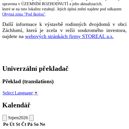
upravena v ÚZEMNÍM ROZHODNUTÍ a jeho aktualizacích,
které se na tuto lokalitu vztahují. Jejich úplná znění najdete pod odkazem
Obytná zóna "Pod školou"
.
Další informace k výstavbě rodinných dvojdomů v obci
Záchlumí, která je zcela v režii soukromého investora,
najdete na
webových stránkách firmy STOREAL a.s.
Univerzální překladač
Překlad (translations)
Select Language
▼
Kalendář
Srpen
2026
Po
Út
St
Čt
Pá
So
Ne