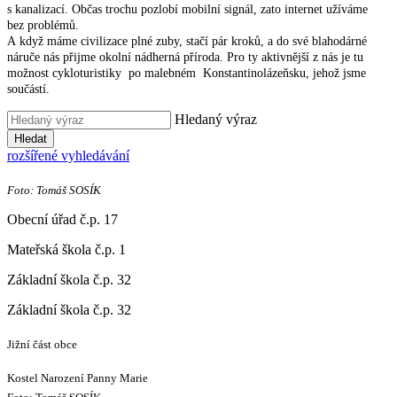
s kanalizací. Občas trochu pozlobí mobilní signál, zato internet užíváme
bez problémů.
A když máme civilizace plné zuby, stačí pár kroků, a do své blahodárné
náruče nás přijme okolní nádherná příroda. Pro ty aktivnější z nás je tu
možnost cykloturistiky po malebném Konstantinolázeňsku, jehož jsme
součástí.
Hledaný výraz
Hledat
rozšířené vyhledávání
Foto: Tomáš SOSÍK
Obecní úřad č.p. 17
Mateřská škola č.p. 1
Základní škola č.p. 32
Základní škola č.p. 32
Jižní část obce
Kostel Narození Panny Marie