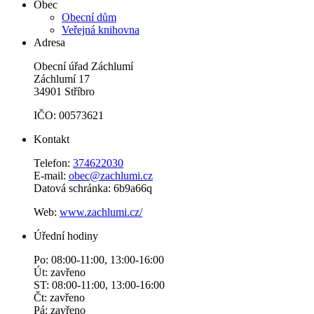
Obec
Obecní dům
Veřejná knihovna
Adresa
Obecní úřad Záchlumí
Záchlumí 17
34901 Stříbro
IČO: 00573621
Kontakt
Telefon:
374622030
E-mail:
obec@zachlumi.cz
Datová schránka: 6b9a66q
Web:
www.zachlumi.cz/
Úřední hodiny
Po: 08:00-11:00, 13:00-16:00
Út: zavřeno
ST: 08:00-11:00, 13:00-16:00
Čt: zavřeno
Pá: zavřeno