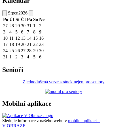
Kalendář
Srpen
2026
Po
Út
St
Čt
Pá
So
Ne
27
28
29
30
31
1
2
3
4
5
6
7
8
9
10
11
12
13
14
15
16
17
18
19
20
21
22
23
24
25
26
27
28
29
30
31
1
2
3
4
5
6
Senioři
Zjednodušená verze stránek nejen pro seniory
Mobilní aplikace
Sledujte informace z našeho webu v
mobilní aplikaci –
V OBRAZE.