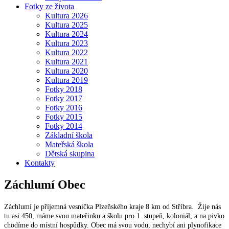
Fotky ze života
Kultura 2026
Kultura 2025
Kultura 2024
Kultura 2023
Kultura 2022
Kultura 2021
Kultura 2020
Kultura 2019
Fotky 2018
Fotky 2017
Fotky 2016
Fotky 2015
Fotky 2014
Základní škola
Mateřská škola
Dětská skupina
Kontakty
Záchlumí
Obec
Záchlumí je příjemná vesnička Plzeňského kraje 8 km od Stříbra. Žije nás
tu asi 450, máme svou mateřinku a školu pro 1. stupeň, koloniál, a na pivko
chodíme do místní hospůdky. Obec má svou vodu, nechybí ani plynofikace