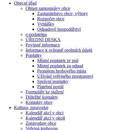
Obecní úřad
Oblast samosprávy obce
Zastupitelstvo obce, výbory
Rozpočet obce
Vyhlášky
Odpadové hospodářství
e-podatelna
ÚŘEDNÍ DESKA
Povinné informace
Informace k ochraně osobních údajů
Poplatky
Místní poplatek ze psů
Místní poplatek za odpad
Pronájem hrobového místa
Užívání veřejného prostranství
Správní poplatky
Platební portál
Formuláře ke stažení
Důležité kontakty
Kontakty obce
Kultura, zpravodaj
Kalendář akcí v obci
Kalendář akcí v okolí
Zpravodaje obce
Veřejná knihovna