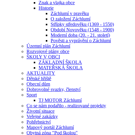
Znak a vlajka obce
Historie
Záchlumí v pravěku
O založení Záchlumí
Střípky středověku (1369 - 1550)
Období Novověku (1548 - 1900)
Moderní doba (20. - 21. století)
Pověsti a vyprávění o Záchlumí
Územní plán Záchlumí
Rozvojové plány obce
ŠKOLY V OBCI
ZÁKLADNÍ ŠKOLA
MATEŘSKÁ ŠKOLA
AKTUALITY
Dětské hřiště
Obecní dům
Dobrovolné svazky, členství
Sport
TJ MOTOR Záchlumí
Co se nám podařilo - realizované projekty
Životní situace
Veřejné zakázky
Pohřebnictví
Mapový portál Záchlumí
Obytná zóna "Pod školou"