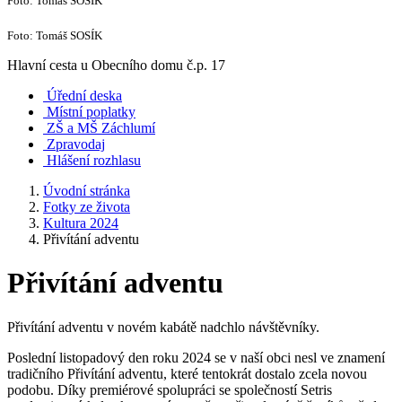
Foto: Tomáš SOSÍK
Foto: Tomáš SOSÍK
Hlavní cesta u Obecního domu č.p. 17
Úřední deska
Místní poplatky
ZŠ a MŠ Záchlumí
Zpravodaj
Hlášení rozhlasu
Úvodní stránka
Fotky ze života
Kultura 2024
Přivítání adventu
Přivítání adventu
Přivítání adventu v novém kabátě nadchlo návštěvníky.
Poslední listopadový den roku 2024 se v naší obci nesl ve znamení
tradičního Přivítání adventu, které tentokrát dostalo zcela novou
podobu. Díky premiérové spolupráci se společností Setris