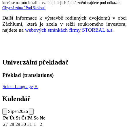
které se na tuto lokalitu vztahují. Jejich úplná znění najdete pod odkazem
Obytná zóna "Pod školou"
.
Další informace k výstavbě rodinných dvojdomů v obci
Záchlumí, která je zcela v režii soukromého investora,
najdete na
webových stránkách firmy STOREAL a.s.
Univerzální překladač
Překlad (translations)
Select Language
▼
Kalendář
Srpen
2026
Po
Út
St
Čt
Pá
So
Ne
27
28
29
30
31
1
2