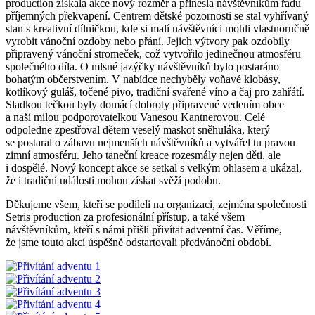
production získala akce nový rozměr a přinesla návštěvníkům řadu
příjemných překvapení. Centrem dětské pozornosti se stal vyhřívaný
stan s kreativní dílničkou, kde si malí návštěvníci mohli vlastnoručně
vyrobit vánoční ozdoby nebo přání. Jejich výtvory pak ozdobily
připravený vánoční stromeček, což vytvořilo jedinečnou atmosféru
společného díla. O mlsné jazýčky návštěvníků bylo postaráno
bohatým občerstvením. V nabídce nechyběly voňavé klobásy,
kotlíkový guláš, točené pivo, tradiční svařené víno a čaj pro zahřátí.
Sladkou tečkou byly domácí dobroty připravené vedením obce
a naší milou podporovatelkou Vanesou Kantnerovou. Celé
odpoledne zpestřoval dětem veselý maskot sněhuláka, který
se postaral o zábavu nejmenších návštěvníků a vytvářel tu pravou
zimní atmosféru. Jeho taneční kreace rozesmály nejen děti, ale
i dospělé. Nový koncept akce se setkal s velkým ohlasem a ukázal,
že i tradiční události mohou získat svěží podobu.
Děkujeme všem, kteří se podíleli na organizaci, zejména společnosti
Setris production za profesionální přístup, a také všem
návštěvníkům, kteří s námi přišli přivítat adventní čas. Věříme,
že jsme touto akcí úspěšně odstartovali předvánoční období.