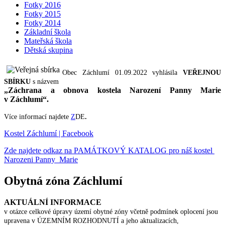
Fotky 2016
Fotky 2015
Fotky 2014
Základní škola
Mateřská škola
Dětská skupina
Obec Záchlumí 01.09.2022 vyhlásila
VEŘEJNOU
SBÍRKU
s názvem
„Záchrana a obnova kostela Narození Panny Marie
v Záchlumí“.
Více informací najdete
Z
DE
.
Kostel Záchlumí | Facebook
Zde najdete odkaz na PAMÁTKOVÝ KATALOG pro náš kostel
Narozeni Panny Marie
Obytná zóna Záchlumí
AKTUÁLNÍ INFORMACE
v otázce celkové úpravy území obytné zóny včetně podmínek oplocení jsou
upravena v ÚZEMNÍM ROZHODNUTÍ a jeho aktualizacích,