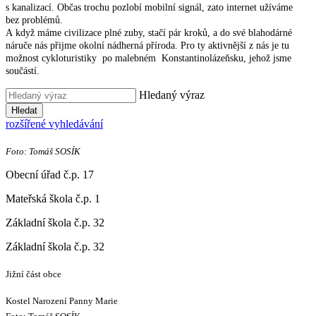
s kanalizací. Občas trochu pozlobí mobilní signál, zato internet užíváme
bez problémů.
A když máme civilizace plné zuby, stačí pár kroků, a do své blahodárné
náruče nás přijme okolní nádherná příroda. Pro ty aktivnější z nás je tu
možnost cykloturistiky po malebném Konstantinolázeňsku, jehož jsme
součástí.
Hledaný výraz
Hledat
rozšířené vyhledávání
Foto: Tomáš SOSÍK
Obecní úřad č.p. 17
Mateřská škola č.p. 1
Základní škola č.p. 32
Základní škola č.p. 32
Jižní část obce
Kostel Narození Panny Marie