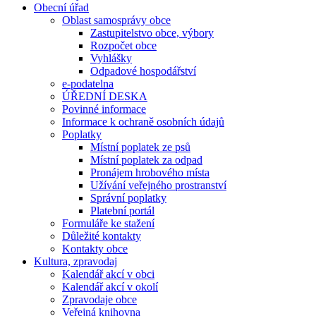
Obecní úřad
Oblast samosprávy obce
Zastupitelstvo obce, výbory
Rozpočet obce
Vyhlášky
Odpadové hospodářství
e-podatelna
ÚŘEDNÍ DESKA
Povinné informace
Informace k ochraně osobních údajů
Poplatky
Místní poplatek ze psů
Místní poplatek za odpad
Pronájem hrobového místa
Užívání veřejného prostranství
Správní poplatky
Platební portál
Formuláře ke stažení
Důležité kontakty
Kontakty obce
Kultura, zpravodaj
Kalendář akcí v obci
Kalendář akcí v okolí
Zpravodaje obce
Veřejná knihovna