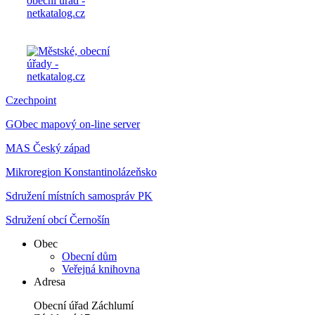
Czechpoint
GObec mapový on-line server
MAS Český západ
Mikroregion Konstantinolázeňsko
Sdružení místních samospráv PK
Sdružení obcí Černošín
Obec
Obecní dům
Veřejná knihovna
Adresa
Obecní úřad Záchlumí