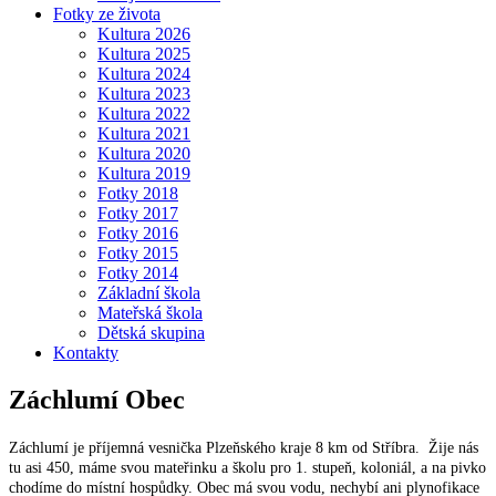
Fotky ze života
Kultura 2026
Kultura 2025
Kultura 2024
Kultura 2023
Kultura 2022
Kultura 2021
Kultura 2020
Kultura 2019
Fotky 2018
Fotky 2017
Fotky 2016
Fotky 2015
Fotky 2014
Základní škola
Mateřská škola
Dětská skupina
Kontakty
Záchlumí
Obec
Záchlumí je příjemná vesnička Plzeňského kraje 8 km od Stříbra. Žije nás
tu asi 450, máme svou mateřinku a školu pro 1. stupeň, koloniál, a na pivko
chodíme do místní hospůdky. Obec má svou vodu, nechybí ani plynofikace