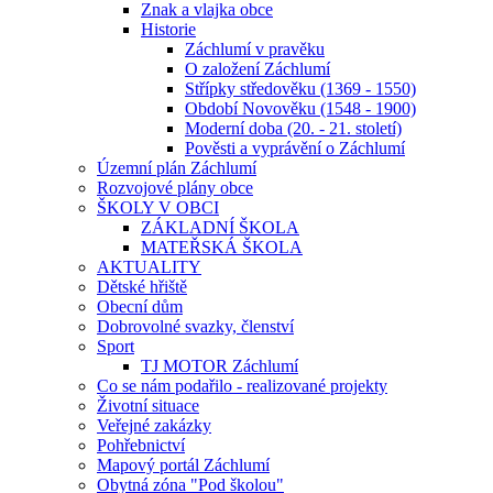
Znak a vlajka obce
Historie
Záchlumí v pravěku
O založení Záchlumí
Střípky středověku (1369 - 1550)
Období Novověku (1548 - 1900)
Moderní doba (20. - 21. století)
Pověsti a vyprávění o Záchlumí
Územní plán Záchlumí
Rozvojové plány obce
ŠKOLY V OBCI
ZÁKLADNÍ ŠKOLA
MATEŘSKÁ ŠKOLA
AKTUALITY
Dětské hřiště
Obecní dům
Dobrovolné svazky, členství
Sport
TJ MOTOR Záchlumí
Co se nám podařilo - realizované projekty
Životní situace
Veřejné zakázky
Pohřebnictví
Mapový portál Záchlumí
Obytná zóna "Pod školou"