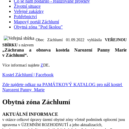
Co se nám podařilo - realizované projekty
Životní situace
Veřejné zakázky
Pohřebnictví
Mapový portál Záchlumí
Obytná zóna "Pod školou"
Obec Záchlumí 01.09.2022 vyhlásila
VEŘEJNOU
SBÍRKU
s názvem
„Záchrana a obnova kostela Narození Panny Marie
v Záchlumí“.
Více informací najdete
Z
DE
.
Kostel Záchlumí | Facebook
Zde najdete odkaz na PAMÁTKOVÝ KATALOG pro náš kostel
Narozeni Panny Marie
Obytná zóna Záchlumí
AKTUÁLNÍ INFORMACE
v otázce celkové úpravy území obytné zóny včetně podmínek oplocení jsou
upravena v ÚZEMNÍM ROZHODNUTÍ a jeho aktualizacích,