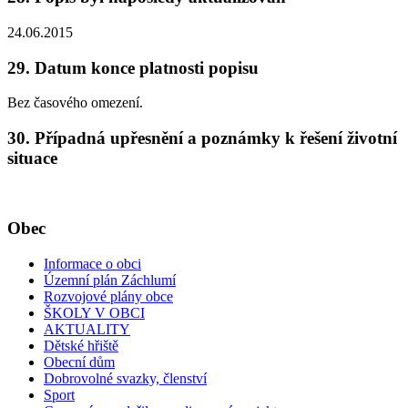
24.06.2015
29. Datum konce platnosti popisu
Bez časového omezení.
30. Případná upřesnění a poznámky k řešení životní
situace
Obec
Informace o obci
Územní plán Záchlumí
Rozvojové plány obce
ŠKOLY V OBCI
AKTUALITY
Dětské hřiště
Obecní dům
Dobrovolné svazky, členství
Sport