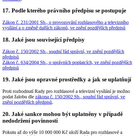
17. Podle kterého právního předpisu se postupuje
Zákon č. 231/2001 Sb., o provozování rozhlasového a televizního
vysílání a o změně dalších zákonů, ve znění pozdějších předpisů
18. Jaké jsou související předpisy
Zákon č. 150/2002 Sb., soudní řád správní, ve znění pozdějších
předpisů
Zákon č. 634/2004 Sb., o správních poplatcích, ve znění pozdějších
předpisů
19. Jaké jsou opravné prostředky a jak se uplatňují
Proti rozhodnutí Rady pro rozhlasové a televizní vysílání je možno
podat žalobu dle
zákona č. 150/2002 Sb., soudní řád správní, ve
znění pozdějších předpisů
.
20. Jaké sankce mohou být uplatněny v případě
nedodržení povinností
Pokutu až do výše 10 000 000 Kč uloží Rada pro rozhlasové a