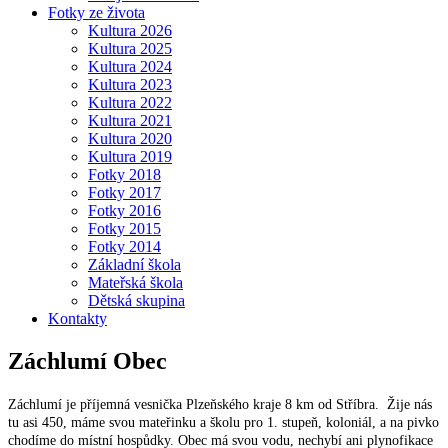
Fotky ze života
Kultura 2026
Kultura 2025
Kultura 2024
Kultura 2023
Kultura 2022
Kultura 2021
Kultura 2020
Kultura 2019
Fotky 2018
Fotky 2017
Fotky 2016
Fotky 2015
Fotky 2014
Základní škola
Mateřská škola
Dětská skupina
Kontakty
Záchlumí
Obec
Záchlumí je příjemná vesnička Plzeňského kraje 8 km od Stříbra. Žije nás
tu asi 450, máme svou mateřinku a školu pro 1. stupeň, koloniál, a na pivko
chodíme do místní hospůdky. Obec má svou vodu, nechybí ani plynofikace