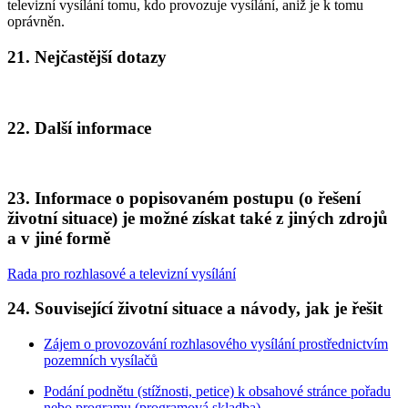
televizní vysílání tomu, kdo provozuje vysílání, aniž je k tomu
oprávněn.
21. Nejčastější dotazy
22. Další informace
23. Informace o popisovaném postupu (o řešení
životní situace) je možné získat také z jiných zdrojů
a v jiné formě
Rada pro rozhlasové a televizní vysílání
24. Související životní situace a návody, jak je řešit
Zájem o provozování rozhlasového vysílání prostřednictvím
pozemních vysílačů
Podání podnětu (stížnosti, petice) k obsahové stránce pořadu
nebo programu (programová skladba)