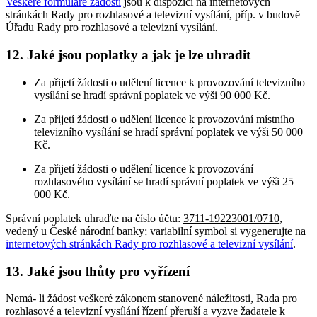
Veškeré formuláře žádostí
jsou k dispozici na internetových
stránkách Rady pro rozhlasové a televizní vysílání, příp. v budově
Úřadu Rady pro rozhlasové a televizní vysílání.
12. Jaké jsou poplatky a jak je lze uhradit
Za přijetí žádosti o udělení licence k provozování televizního
vysílání se hradí správní poplatek ve výši 90 000 Kč.
Za přijetí žádosti o udělení licence k provozování místního
televizního vysílání se hradí správní poplatek ve výši 50 000
Kč.
Za přijetí žádosti o udělení licence k provozování
rozhlasového vysílání se hradí správní poplatek ve výši 25
000 Kč.
Správní poplatek uhraďte na číslo účtu:
3711-19223001/0710
,
vedený u České národní banky; variabilní symbol si vygenerujte na
internetových stránkách Rady pro rozhlasové a televizní vysílání
.
13. Jaké jsou lhůty pro vyřízení
Nemá- li žádost veškeré zákonem stanovené náležitosti, Rada pro
rozhlasové a televizní vysílání řízení přeruší a vyzve žadatele k