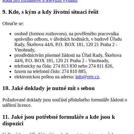
Rada pro rozhlasové a televizní vysílání
9. Kde, s kým a kdy životní situaci řešit
Obraťte se:
osobně (formou rozhovoru), na pověřeného pracovníka
správního odboru, v úředních hodinách, v budově Úřadu
Rady, Škrétova 44/6, P.O. BOX 181, 120 21 Praha 2 -
Vinohrady,
prostřednictvím písemné žádosti na Úřad Rady, Škrétova
44/6, P.O. BOX 181, 120 21 Praha 2 - Vinohrady,
telefonicky na čísla: 274 813 830 nebo 274 811 826,
faxem na telefonní číslo: 274 810 885,
elektronickou poštou na adresu:
info@rrtv.cz
.
10. Jaké doklady je nutné mít s sebou
Požadované doklady jsou součástí příslušného formuláře žádosti o
udělení licence.
11. Jaké jsou potřebné formuláře a kde jsou k
dispozici