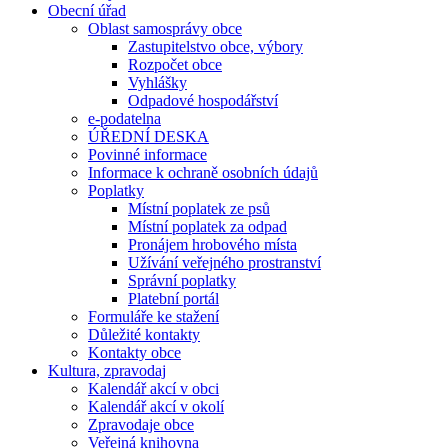
Obecní úřad
Oblast samosprávy obce
Zastupitelstvo obce, výbory
Rozpočet obce
Vyhlášky
Odpadové hospodářství
e-podatelna
ÚŘEDNÍ DESKA
Povinné informace
Informace k ochraně osobních údajů
Poplatky
Místní poplatek ze psů
Místní poplatek za odpad
Pronájem hrobového místa
Užívání veřejného prostranství
Správní poplatky
Platební portál
Formuláře ke stažení
Důležité kontakty
Kontakty obce
Kultura, zpravodaj
Kalendář akcí v obci
Kalendář akcí v okolí
Zpravodaje obce
Veřejná knihovna