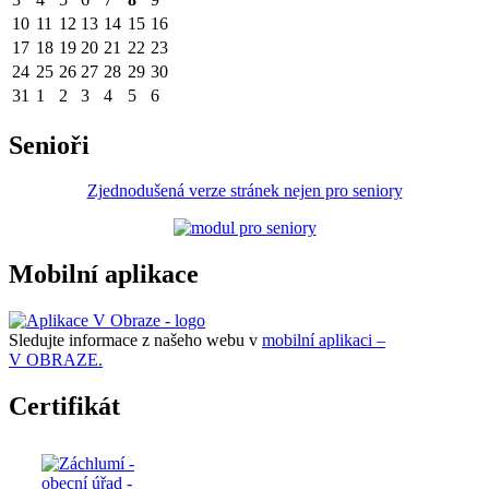
10
11
12
13
14
15
16
17
18
19
20
21
22
23
24
25
26
27
28
29
30
31
1
2
3
4
5
6
Senioři
Zjednodušená verze stránek nejen pro seniory
Mobilní aplikace
Sledujte informace z našeho webu v
mobilní aplikaci –
V OBRAZE.
Certifikát