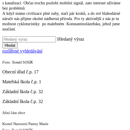
s kanalizací. Občas trochu pozlobí mobilní signál, zato internet užíváme
bez problémů.
A když máme civilizace plné zuby, stačí pár kroků, a do své blahodárné
náruče nás přijme okolní nádherná příroda. Pro ty aktivnější z nás je tu
možnost cykloturistiky po malebném Konstantinolázeňsku, jehož jsme
součástí.
Hledaný výraz
Hledat
rozšířené vyhledávání
Foto: Tomáš SOSÍK
Obecní úřad č.p. 17
Mateřská škola č.p. 1
Základní škola č.p. 32
Základní škola č.p. 32
Jižní část obce
Kostel Narození Panny Marie