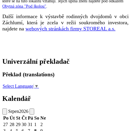
které se na tuto lokalitu vztahují. Jejich úplná znění najdete pod odkazem
Obytná zóna "Pod školou"
.
Další informace k výstavbě rodinných dvojdomů v obci
Záchlumí, která je zcela v režii soukromého investora,
najdete na
webových stránkách firmy STOREAL a.s.
Univerzální překladač
Překlad (translations)
Select Language
▼
Kalendář
Srpen
2026
Po
Út
St
Čt
Pá
So
Ne
27
28
29
30
31
1
2
3
4
5
6
7
8
9