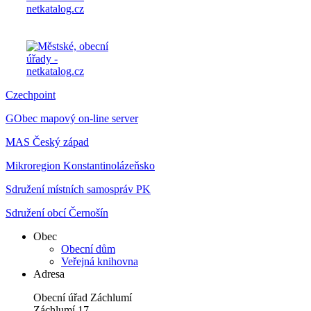
Czechpoint
GObec mapový on-line server
MAS Český západ
Mikroregion Konstantinolázeňsko
Sdružení místních samospráv PK
Sdružení obcí Černošín
Obec
Obecní dům
Veřejná knihovna
Adresa
Obecní úřad Záchlumí
Záchlumí 17