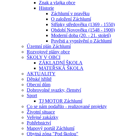
Znak a vlajka obce
Historie
Záchlumí v pravěku
O založení Záchlumí
Střípky středověku (1369 - 1550)
Období Novověku (1548 - 1900)
Moderní doba (20. - 21. století)
Pověsti a vyprávění o Záchlumí
Územní plán Záchlumí
Rozvojové plány obce
ŠKOLY V OBCI
ZÁKLADNÍ ŠKOLA
MATEŘSKÁ ŠKOLA
AKTUALITY
Dětské hřiště
Obecní dům
Dobrovolné svazky, členství
Sport
TJ MOTOR Záchlumí
Co se nám podařilo - realizované projekty
Životní situace
Veřejné zakázky
Pohřebnictví
Mapový portál Záchlumí
Obytná zóna "Pod školou"