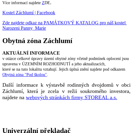
Více informací najdete
Z
DE
.
Kostel Záchlumí | Facebook
Zde najdete odkaz na PAMÁTKOVÝ KATALOG pro náš kostel
Narozeni Panny Marie
Obytná zóna Záchlumí
AKTUÁLNÍ INFORMACE
v otázce celkové úpravy území obytné zóny včetně podmínek oplocení jsou
upravena v ÚZEMNÍM ROZHODNUTÍ a jeho aktualizacích,
které se na tuto lokalitu vztahují. Jejich úplná znění najdete pod odkazem
Obytná zóna "Pod školou"
.
Další informace k výstavbě rodinných dvojdomů v obci
Záchlumí, která je zcela v režii soukromého investora,
najdete na
webových stránkách firmy STOREAL a.s.
Univerzální překladač