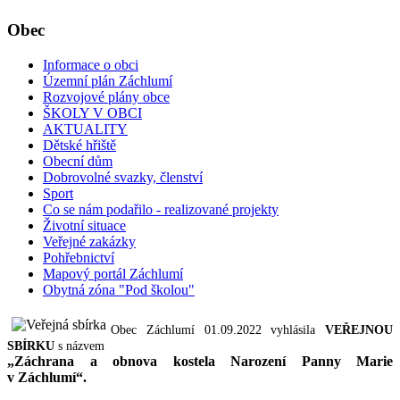
Obec
Informace o obci
Územní plán Záchlumí
Rozvojové plány obce
ŠKOLY V OBCI
AKTUALITY
Dětské hřiště
Obecní dům
Dobrovolné svazky, členství
Sport
Co se nám podařilo - realizované projekty
Životní situace
Veřejné zakázky
Pohřebnictví
Mapový portál Záchlumí
Obytná zóna "Pod školou"
Obec Záchlumí 01.09.2022 vyhlásila
VEŘEJNOU
SBÍRKU
s názvem
„Záchrana a obnova kostela Narození Panny Marie
v Záchlumí“.