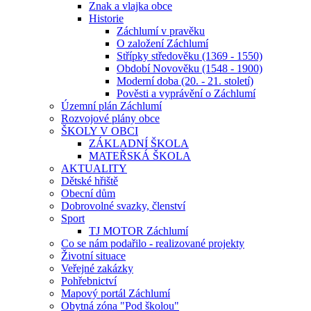
Znak a vlajka obce
Historie
Záchlumí v pravěku
O založení Záchlumí
Střípky středověku (1369 - 1550)
Období Novověku (1548 - 1900)
Moderní doba (20. - 21. století)
Pověsti a vyprávění o Záchlumí
Územní plán Záchlumí
Rozvojové plány obce
ŠKOLY V OBCI
ZÁKLADNÍ ŠKOLA
MATEŘSKÁ ŠKOLA
AKTUALITY
Dětské hřiště
Obecní dům
Dobrovolné svazky, členství
Sport
TJ MOTOR Záchlumí
Co se nám podařilo - realizované projekty
Životní situace
Veřejné zakázky
Pohřebnictví
Mapový portál Záchlumí
Obytná zóna "Pod školou"