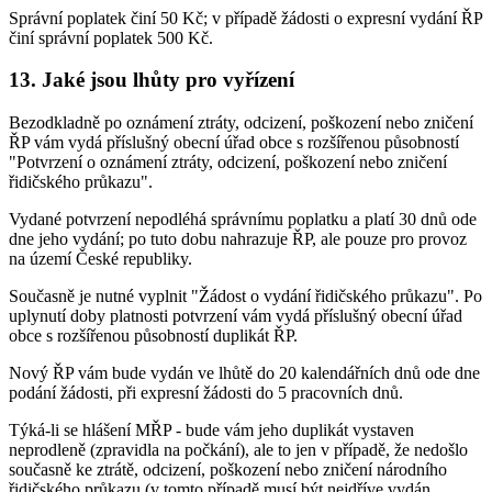
Správní poplatek činí 50 Kč; v případě žádosti o expresní vydání ŘP
činí správní poplatek 500 Kč.
13. Jaké jsou lhůty pro vyřízení
Bezodkladně po oznámení ztráty, odcizení, poškození nebo zničení
ŘP vám vydá příslušný obecní úřad obce s rozšířenou působností
"Potvrzení o oznámení ztráty, odcizení, poškození nebo zničení
řidičského průkazu".
Vydané potvrzení nepodléhá správnímu poplatku a platí 30 dnů ode
dne jeho vydání; po tuto dobu nahrazuje ŘP, ale pouze pro provoz
na území České republiky.
Současně je nutné vyplnit "Žádost o vydání řidičského průkazu". Po
uplynutí doby platnosti potvrzení vám vydá příslušný obecní úřad
obce s rozšířenou působností duplikát ŘP.
Nový ŘP vám bude vydán ve lhůtě do 20 kalendářních dnů ode dne
podání žádosti, při expresní žádosti do 5 pracovních dnů.
Týká-li se hlášení MŘP - bude vám jeho duplikát vystaven
neprodleně (zpravidla na počkání), ale to jen v případě, že nedošlo
současně ke ztrátě, odcizení, poškození nebo zničení národního
řidičského průkazu (v tomto případě musí být nejdříve vydán