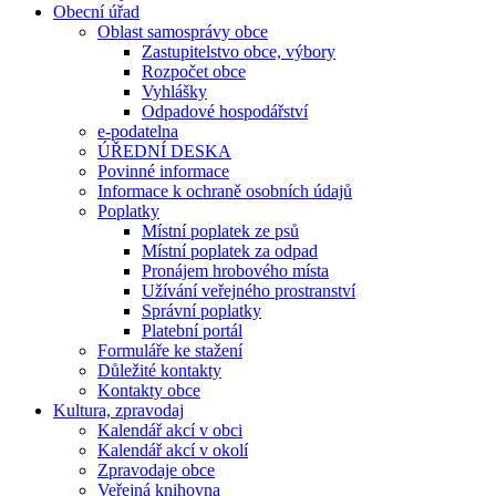
Obecní úřad
Oblast samosprávy obce
Zastupitelstvo obce, výbory
Rozpočet obce
Vyhlášky
Odpadové hospodářství
e-podatelna
ÚŘEDNÍ DESKA
Povinné informace
Informace k ochraně osobních údajů
Poplatky
Místní poplatek ze psů
Místní poplatek za odpad
Pronájem hrobového místa
Užívání veřejného prostranství
Správní poplatky
Platební portál
Formuláře ke stažení
Důležité kontakty
Kontakty obce
Kultura, zpravodaj
Kalendář akcí v obci
Kalendář akcí v okolí
Zpravodaje obce
Veřejná knihovna