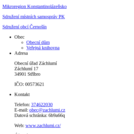
Mikroregion Konstantinolázeňsko
Sdružení místních samospráv PK
Sdružení obcí Černošín
Obec
Obecní dům
Veřejná knihovna
Adresa
Obecní úřad Záchlumí
Záchlumí 17
34901 Stříbro
IČO: 00573621
Kontakt
Telefon:
374622030
E-mail:
obec@zachlumi.cz
Datová schránka: 6b9a66q
Web:
www.zachlumi.cz/