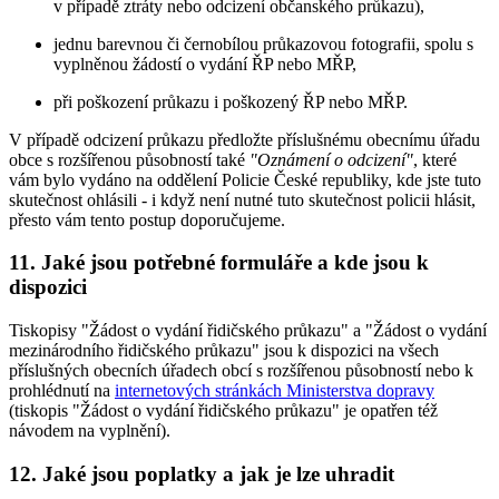
v případě ztráty nebo odcizení občanského průkazu),
jednu barevnou či černobílou průkazovou fotografii, spolu s
vyplněnou žádostí o vydání ŘP nebo MŘP,
při poškození průkazu i poškozený ŘP nebo MŘP.
V případě odcizení průkazu předložte příslušnému obecnímu úřadu
obce s rozšířenou působností také
"Oznámení o odcizení"
, které
vám bylo vydáno na oddělení Policie České republiky, kde jste tuto
skutečnost ohlásili - i když není nutné tuto skutečnost policii hlásit,
přesto vám tento postup doporučujeme.
11. Jaké jsou potřebné formuláře a kde jsou k
dispozici
Tiskopisy "Žádost o vydání řidičského průkazu" a "Žádost o vydání
mezinárodního řidičského průkazu" jsou k dispozici na všech
příslušných obecních úřadech obcí s rozšířenou působností nebo k
prohlédnutí na
internetových stránkách Ministerstva dopravy
(tiskopis "Žádost o vydání řidičského průkazu" je opatřen též
návodem na vyplnění).
12. Jaké jsou poplatky a jak je lze uhradit