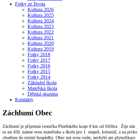
Fotky ze života
Kultura 2026
Kultura 2025
Kultura 2024
Kultura 2023
Kultura 2022
Kultura 2021
Kultura 2020
Kultura 2019
Fotky 2018
Fotky 2017
Fotky 2016
Fotky 2015
Fotky 2014
Základní škola
Mateřská škola
Dětská skupina
Kontakty
Záchlumí
Obec
Záchlumí je příjemná vesnička Plzeňského kraje 8 km od Stříbra. Žije nás
tu asi 450, máme svou mateřinku a školu pro 1. stupeň, koloniál, a na pivko
chodíme do místní hospůdky. Obec má svou vodu, nechybí ani plynofikace