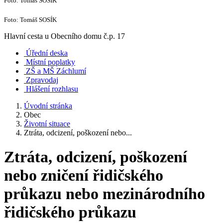
Foto: Tomáš SOSÍK
Foto: Tomáš SOSÍK
Hlavní cesta u Obecního domu č.p. 17
Úřední deska
Místní poplatky
ZŠ a MŠ Záchlumí
Zpravodaj
Hlášení rozhlasu
Úvodní stránka
Obec
Životní situace
Ztráta, odcizení, poškození nebo...
Ztráta, odcizení, poškození
nebo zničení řidičského
průkazu nebo mezinárodního
řidičského průkazu