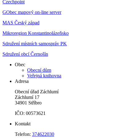
Czechpoint
GObec mapový on-line server
MAS Český západ
Mikroregion Konstantinolázeňsko
Sdružení místních samospráv PK
Sdružení obcí Černošín
Obec
Obecní dům
Veřejná knihovna
Adresa
Obecní úřad Záchlumí
Záchlumí 17
34901 Stříbro
IČO: 00573621
Kontakt
Telefon:
374622030