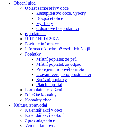
Obecní úřad
Oblast samosprávy obce
Zastupitelstvo obce, výbory
Rozpočet obce
Vyhlášky
Odpadové hospodářství
e-podatelna
ÚŘEDNÍ DESKA
Povinné informace
Informace k ochraně osobních údajů
Poplatky
Místní poplatek ze psů
Místní poplatek za odpad
Pronájem hrobového místa
Užívání veřejného prostranství
Správní poplatky
Platební portál
Formuláře ke stažení
Důležité kontakty
Kontakty obce
Kultura, zpravodaj
Kalendář akcí v obci
Kalendář akcí v okolí
Zpravodaje obce
Veřejná knihovna