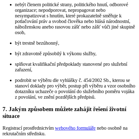
nebýt členem politické strany, politického hnutí, odborové
organizace; nepodporovat, nepropagovat nebo
nesympatizovat s hnutím, které prokazatelně směřuje k
potlačování práv a svobod člověka nebo hlásá národnostní,
náboženskou anebo rasovou zášť nebo zášť vůči jiné skupině
osob,
být trestně bezúhonný,
být zdravotně způsobilý k výkonu služby,
splňovat kvalifikační předpoklady stanovené pro služební
zařazení,
podrobit se výběru dle vyhlášky č. 454/2002 Sb., kterou se
stanoví doklady pro výběr, postup při výběru a vzor osobního
dotazníku uchazeče o povolání do služebního poměru vojáka
z povolání, ve znění pozdějších předpisů.
7. Jakým způsobem můžete zahájit řešení životní
situace
Registrací prostřednictvím
webového formuláře
nebo osobně na
rekrutačním středisku.