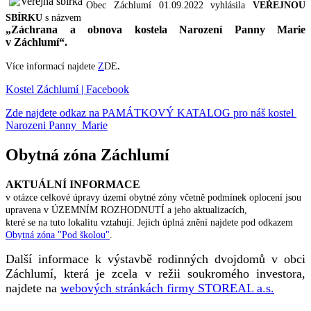
Obec Záchlumí 01.09.2022 vyhlásila
VEŘEJNOU
SBÍRKU
s názvem
„Záchrana a obnova kostela Narození Panny Marie
v Záchlumí“.
Více informací najdete
Z
DE
.
Kostel Záchlumí | Facebook
Zde najdete odkaz na PAMÁTKOVÝ KATALOG pro náš kostel
Narozeni Panny Marie
Obytná zóna Záchlumí
AKTUÁLNÍ INFORMACE
v otázce celkové úpravy území obytné zóny včetně podmínek oplocení jsou
upravena v ÚZEMNÍM ROZHODNUTÍ a jeho aktualizacích,
které se na tuto lokalitu vztahují. Jejich úplná znění najdete pod odkazem
Obytná zóna "Pod školou"
.
Další informace k výstavbě rodinných dvojdomů v obci
Záchlumí, která je zcela v režii soukromého investora,
najdete na
webových stránkách firmy STOREAL a.s.