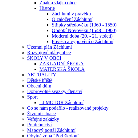
Znak a vlajka obce
Historie
Záchlumí v pravěku
O založení Záchlumí
Střípky středověku (1369 - 1550)
Období Novověku (1548 - 1900)
Moderní doba (20. - 21. století)
Pověsti a vyprávění o Záchlumí
Územní plán Záchlumí
Rozvojové plány obce
ŠKOLY V OBCI
ZÁKLADNÍ ŠKOLA
MATEŘSKÁ ŠKOLA
AKTUALITY
Dětské hřiště
Obecní dům
Dobrovolné svazky, členství
Sport
TJ MOTOR Záchlumí
Co se nám podařilo - realizované projekty
Životní situace
Veřejné zakázky
Pohřebnictví
Mapový portál Záchlumí
Obytná zóna "Pod školou"