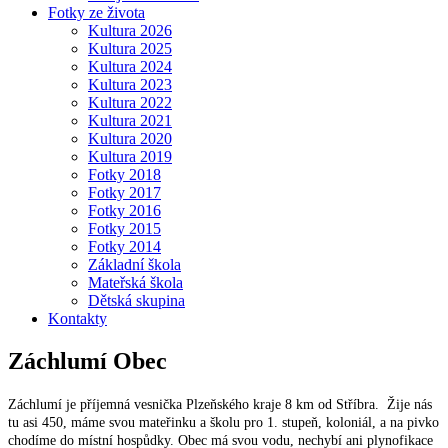
Fotky ze života
Kultura 2026
Kultura 2025
Kultura 2024
Kultura 2023
Kultura 2022
Kultura 2021
Kultura 2020
Kultura 2019
Fotky 2018
Fotky 2017
Fotky 2016
Fotky 2015
Fotky 2014
Základní škola
Mateřská škola
Dětská skupina
Kontakty
Záchlumí
Obec
Záchlumí je příjemná vesnička Plzeňského kraje 8 km od Stříbra. Žije nás
tu asi 450, máme svou mateřinku a školu pro 1. stupeň, koloniál, a na pivko
chodíme do místní hospůdky. Obec má svou vodu, nechybí ani plynofikace