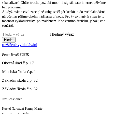
s kanalizací. Občas trochu pozlobí mobilní signál, zato internet užíváme
bez problémů.
A když máme civilizace plné zuby, stačí pár kroků, a do své blahodárné
náruče nás přijme okolní nádherná příroda. Pro ty aktivnější z nás je tu
možnost cykloturistiky po malebném Konstantinolázeňsku, jehož jsme
součástí.
Hledaný výraz
Hledat
rozšířené vyhledávání
Foto: Tomáš SOSÍK
Obecní úřad č.p. 17
Mateřská škola č.p. 1
Základní škola č.p. 32
Základní škola č.p. 32
Jižní část obce
Kostel Narození Panny Marie