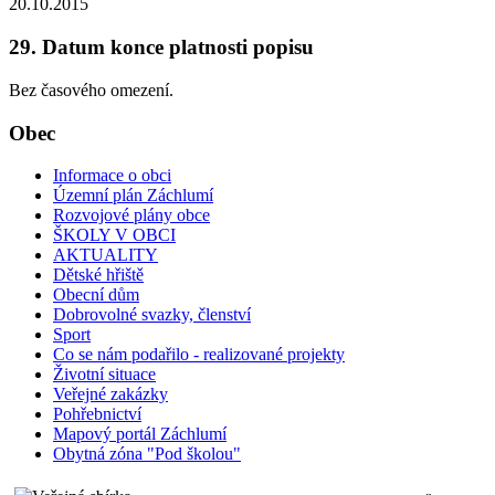
20.10.2015
29. Datum konce platnosti popisu
Bez časového omezení.
Obec
Informace o obci
Územní plán Záchlumí
Rozvojové plány obce
ŠKOLY V OBCI
AKTUALITY
Dětské hřiště
Obecní dům
Dobrovolné svazky, členství
Sport
Co se nám podařilo - realizované projekty
Životní situace
Veřejné zakázky
Pohřebnictví
Mapový portál Záchlumí
Obytná zóna "Pod školou"