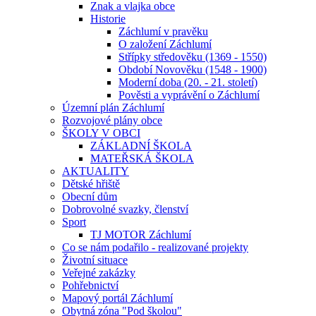
Znak a vlajka obce
Historie
Záchlumí v pravěku
O založení Záchlumí
Střípky středověku (1369 - 1550)
Období Novověku (1548 - 1900)
Moderní doba (20. - 21. století)
Pověsti a vyprávění o Záchlumí
Územní plán Záchlumí
Rozvojové plány obce
ŠKOLY V OBCI
ZÁKLADNÍ ŠKOLA
MATEŘSKÁ ŠKOLA
AKTUALITY
Dětské hřiště
Obecní dům
Dobrovolné svazky, členství
Sport
TJ MOTOR Záchlumí
Co se nám podařilo - realizované projekty
Životní situace
Veřejné zakázky
Pohřebnictví
Mapový portál Záchlumí
Obytná zóna "Pod školou"