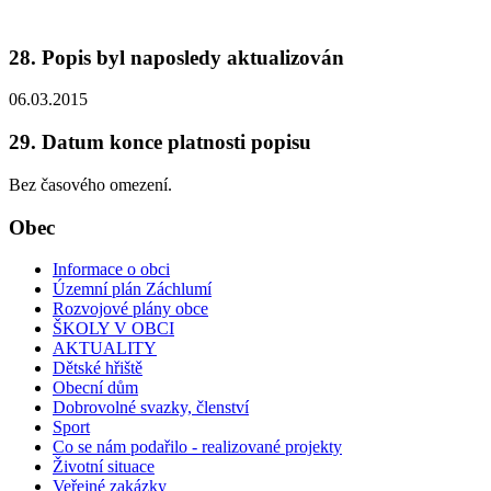
28. Popis byl naposledy aktualizován
06.03.2015
29. Datum konce platnosti popisu
Bez časového omezení.
Obec
Informace o obci
Územní plán Záchlumí
Rozvojové plány obce
ŠKOLY V OBCI
AKTUALITY
Dětské hřiště
Obecní dům
Dobrovolné svazky, členství
Sport
Co se nám podařilo - realizované projekty
Životní situace
Veřejné zakázky