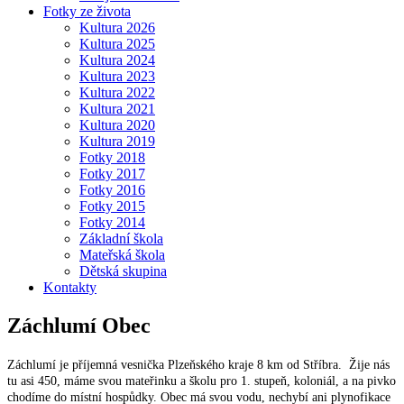
Fotky ze života
Kultura 2026
Kultura 2025
Kultura 2024
Kultura 2023
Kultura 2022
Kultura 2021
Kultura 2020
Kultura 2019
Fotky 2018
Fotky 2017
Fotky 2016
Fotky 2015
Fotky 2014
Základní škola
Mateřská škola
Dětská skupina
Kontakty
Záchlumí
Obec
Záchlumí je příjemná vesnička Plzeňského kraje 8 km od Stříbra. Žije nás
tu asi 450, máme svou mateřinku a školu pro 1. stupeň, koloniál, a na pivko
chodíme do místní hospůdky. Obec má svou vodu, nechybí ani plynofikace