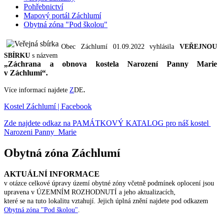
Pohřebnictví
Mapový portál Záchlumí
Obytná zóna "Pod školou"
Obec Záchlumí 01.09.2022 vyhlásila
VEŘEJNOU
SBÍRKU
s názvem
„Záchrana a obnova kostela Narození Panny Marie
v Záchlumí“.
Více informací najdete
Z
DE
.
Kostel Záchlumí | Facebook
Zde najdete odkaz na PAMÁTKOVÝ KATALOG pro náš kostel
Narozeni Panny Marie
Obytná zóna Záchlumí
AKTUÁLNÍ INFORMACE
v otázce celkové úpravy území obytné zóny včetně podmínek oplocení jsou
upravena v ÚZEMNÍM ROZHODNUTÍ a jeho aktualizacích,
které se na tuto lokalitu vztahují. Jejich úplná znění najdete pod odkazem
Obytná zóna "Pod školou"
.