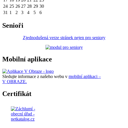
24
25
26
27
28
29
30
31
1
2
3
4
5
6
Senioři
Zjednodušená verze stránek nejen pro seniory
Mobilní aplikace
Sledujte informace z našeho webu v
mobilní aplikaci –
V OBRAZE.
Certifikát