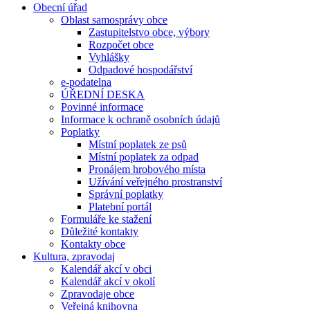
Obecní úřad
Oblast samosprávy obce
Zastupitelstvo obce, výbory
Rozpočet obce
Vyhlášky
Odpadové hospodářství
e-podatelna
ÚŘEDNÍ DESKA
Povinné informace
Informace k ochraně osobních údajů
Poplatky
Místní poplatek ze psů
Místní poplatek za odpad
Pronájem hrobového místa
Užívání veřejného prostranství
Správní poplatky
Platební portál
Formuláře ke stažení
Důležité kontakty
Kontakty obce
Kultura, zpravodaj
Kalendář akcí v obci
Kalendář akcí v okolí
Zpravodaje obce
Veřejná knihovna