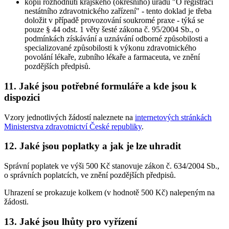
kopii rozhodnutí krajského (okresního) úřadu "O registraci
nestátního zdravotnického zařízení" - tento doklad je třeba
doložit v případě provozování soukromé praxe - týká se
pouze § 44 odst. 1 věty šesté zákona č. 95/2004 Sb., o
podmínkách získávání a uznávání odborné způsobilosti a
specializované způsobilosti k výkonu zdravotnického
povolání lékaře, zubního lékaře a farmaceuta, ve znění
pozdějších předpisů.
11. Jaké jsou potřebné formuláře a kde jsou k
dispozici
Vzory jednotlivých žádostí naleznete na
internetových stránkách
Ministerstva zdravotnictví České republiky
.
12. Jaké jsou poplatky a jak je lze uhradit
Správní poplatek ve výši 500 Kč stanovuje zákon č. 634/2004 Sb.,
o správních poplatcích, ve znění pozdějších předpisů.
Uhrazení se prokazuje kolkem (v hodnotě 500 Kč) nalepeným na
žádosti.
13. Jaké jsou lhůty pro vyřízení