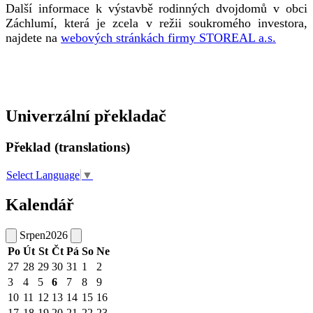
Další informace k výstavbě rodinných dvojdomů v obci
Záchlumí, která je zcela v režii soukromého investora,
najdete na
webových stránkách firmy STOREAL a.s.
Univerzální překladač
Překlad (translations)
Select Language
▼
Kalendář
Srpen
2026
Po
Út
St
Čt
Pá
So
Ne
27
28
29
30
31
1
2
3
4
5
6
7
8
9
10
11
12
13
14
15
16
17
18
19
20
21
22
23