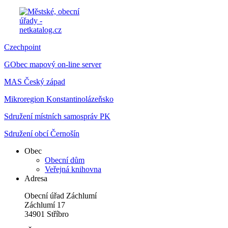
Czechpoint
GObec mapový on-line server
MAS Český západ
Mikroregion Konstantinolázeňsko
Sdružení místních samospráv PK
Sdružení obcí Černošín
Obec
Obecní dům
Veřejná knihovna
Adresa
Obecní úřad Záchlumí
Záchlumí 17
34901 Stříbro