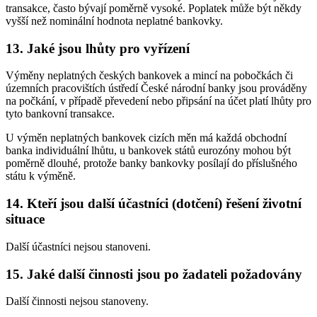
transakce, často bývají poměrně vysoké. Poplatek může být někdy
vyšší než nominální hodnota neplatné bankovky.
13. Jaké jsou lhůty pro vyřízení
Výměny neplatných českých bankovek a mincí na pobočkách či
územních pracovištích ústředí České národní banky jsou prováděny
na počkání, v případě převedení nebo připsání na účet platí lhůty pro
tyto bankovní transakce.
U výměn neplatných bankovek cizích měn má každá obchodní
banka individuální lhůtu, u bankovek států eurozóny mohou být
poměrně dlouhé, protože banky bankovky posílají do příslušného
státu k výměně.
14. Kteří jsou další účastníci (dotčení) řešení životní
situace
Další účastníci nejsou stanoveni.
15. Jaké další činnosti jsou po žadateli požadovány
Další činnosti nejsou stanoveny.