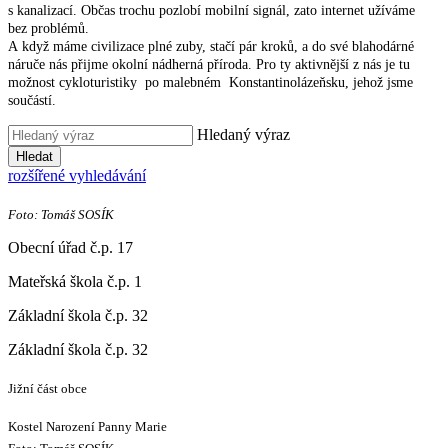
s kanalizací. Občas trochu pozlobí mobilní signál, zato internet užíváme
bez problémů.
A když máme civilizace plné zuby, stačí pár kroků, a do své blahodárné
náruče nás přijme okolní nádherná příroda. Pro ty aktivnější z nás je tu
možnost cykloturistiky po malebném Konstantinolázeňsku, jehož jsme
součástí.
Hledaný výraz
Hledat
rozšířené vyhledávání
Foto: Tomáš SOSÍK
Obecní úřad č.p. 17
Mateřská škola č.p. 1
Základní škola č.p. 32
Základní škola č.p. 32
Jižní část obce
Kostel Narození Panny Marie