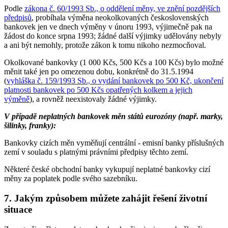
Podle
zákona č. 60/1993 Sb., o oddělení měny, ve znění pozdějších
předpisů
, probíhala výměna neokolkovaných československých
bankovek jen ve dnech výměny v únoru 1993, výjimečně pak na
žádost do konce srpna 1993; žádné další výjimky udělovány nebyly
a ani být nemohly, protože zákon k tomu nikoho nezmocňoval.
Okolkované bankovky (1 000 Kčs, 500 Kčs a 100 Kčs) bylo možné
měnit také jen po omezenou dobu, konkrétně do 31.5.1994
(
vyhláška č. 159/1993 Sb., o vydání bankovek po 500 Kč, ukončení
platnosti bankovek po 500 Kčs opatřených kolkem a jejich
výměně
), a rovněž neexistovaly žádné výjimky.
V případě neplatných bankovek měn států eurozóny (např. marky,
šilinky, franky):
Bankovky cizích měn vyměňují centrální - emisní banky příslušných
zemí v souladu s platnými právními předpisy těchto zemí.
Některé české obchodní banky vykupují neplatné bankovky cizí
měny za poplatek podle svého sazebníku.
7. Jakým způsobem můžete zahájit řešení životní
situace