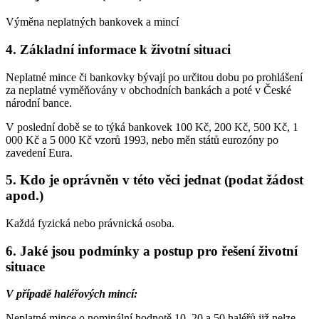
Výměna neplatných bankovek a mincí
4. Základní informace k životní situaci
Neplatné mince či bankovky bývají po určitou dobu po prohlášení
za neplatné vyměňovány v obchodních bankách a poté v České
národní bance.
V poslední době se to týká bankovek 100 Kč, 200 Kč, 500 Kč, 1
000 Kč a 5 000 Kč vzorů 1993, nebo měn států eurozóny po
zavedení Eura.
5. Kdo je oprávněn v této věci jednat (podat žádost
apod.)
Každá fyzická nebo právnická osoba.
6. Jaké jsou podmínky a postup pro řešení životní
situace
V případě haléřových mincí:
Neplatné mince o nominální hodnotě 10, 20 a 50 haléřů již nelze