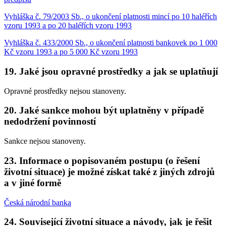
Vyhláška č. 79/2003 Sb., o ukončení platnosti mincí po 10 haléřích
vzoru 1993 a po 20 haléřích vzoru 1993
Vyhláška č. 433/2000 Sb., o ukončení platnosti bankovek po 1 000
Kč vzoru 1993 a po 5 000 Kč vzoru 1993
19. Jaké jsou opravné prostředky a jak se uplatňují
Opravné prostředky nejsou stanoveny.
20. Jaké sankce mohou být uplatněny v případě
nedodržení povinností
Sankce nejsou stanoveny.
23. Informace o popisovaném postupu (o řešení
životní situace) je možné získat také z jiných zdrojů
a v jiné formě
Česká národní banka
24. Související životní situace a návody, jak je řešit