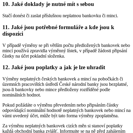
10. Jaké doklady je nutné mít s sebou
Stačí donést či zaslat příslušnou neplatnou bankovku či minci.
11. Jaké jsou potřebné formuláře a kde jsou k
dispozici
V případě výměny se při větším počtu předložených bankovek nebo
mincí používá zpravidla výměnný lístek, v případě žádosti připsání
částky na účet pokladní složenka.
12. Jaké jsou poplatky a jak je lze uhradit
Výměny neplatných českých bankovek a mincí na pobočkách či
územních pracovištích ústředí České národní banky jsou bezplatné,
jsou-li bankovky nebo mince předloženy roztříděné podle
nominálních hodnot.
Pokud požádáte o výměnu převedením nebo připsáním částky
odpovídající nominální hodnotě neplatných bankovek nebo mincí na
vámi uvedený účet, může být tato forma výměny zpoplatněna.
Za výměnu neplatných bankovek cizích měn si stanoví poplatky
každá obchodní banka zvlášť. Informujte se na ně před zahájením