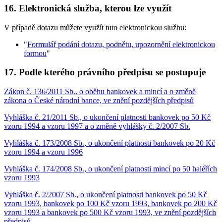
16. Elektronická služba, kterou lze využít
V případě dotazu můžete využít tuto elektronickou službu:
"
Formulář podání dotazu, podnětu, upozornění elektronickou
formou
"
17. Podle kterého právního předpisu se postupuje
Zákon č. 136/2011 Sb., o oběhu bankovek a mincí a o změně
zákona o České národní bance, ve znění pozdějších předpisů
Vyhláška č. 21/2011 Sb., o ukončení platnosti bankovek po 50 Kč
vzoru 1994 a vzoru 1997 a o změně vyhlášky č. 2/2007 Sb.
Vyhláška č. 173/2008 Sb., o ukončení platnosti bankovek po 20 Kč
vzoru 1994 a vzoru 1996
Vyhláška č. 174/2008 Sb., o ukončení platnosti mincí po 50 haléřích
vzoru 1993
Vyhláška č. 2/2007 Sb., o ukončení platnosti bankovek po 50 Kč
vzoru 1993, bankovek po 100 Kč vzoru 1993, bankovek po 200 Kč
vzoru 1993 a bankovek po 500 Kč vzoru 1993, ve znění pozdějších
předpisů