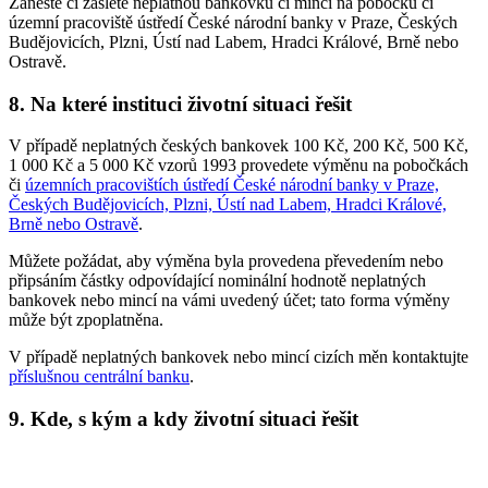
Zaneste či zašlete neplatnou bankovku či minci na pobočku či
územní pracoviště ústředí České národní banky v Praze, Českých
Budějovicích, Plzni, Ústí nad Labem, Hradci Králové, Brně nebo
Ostravě.
8. Na které instituci životní situaci řešit
V případě neplatných českých bankovek 100 Kč, 200 Kč, 500 Kč,
1 000 Kč a 5 000 Kč vzorů 1993 provedete výměnu na pobočkách
či
územních pracovištích ústředí České národní banky v Praze,
Českých Budějovicích, Plzni, Ústí nad Labem, Hradci Králové,
Brně nebo Ostravě
.
Můžete požádat, aby výměna byla provedena převedením nebo
připsáním částky odpovídající nominální hodnotě neplatných
bankovek nebo mincí na vámi uvedený účet; tato forma výměny
může být zpoplatněna.
V případě neplatných bankovek nebo mincí cizích měn kontaktujte
příslušnou centrální banku
.
9. Kde, s kým a kdy životní situaci řešit