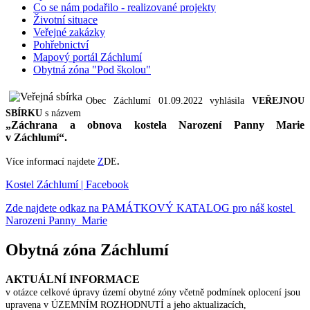
Co se nám podařilo - realizované projekty
Životní situace
Veřejné zakázky
Pohřebnictví
Mapový portál Záchlumí
Obytná zóna "Pod školou"
Obec Záchlumí 01.09.2022 vyhlásila
VEŘEJNOU
SBÍRKU
s názvem
„Záchrana a obnova kostela Narození Panny Marie
v Záchlumí“.
Více informací najdete
Z
DE
.
Kostel Záchlumí | Facebook
Zde najdete odkaz na PAMÁTKOVÝ KATALOG pro náš kostel
Narozeni Panny Marie
Obytná zóna Záchlumí
AKTUÁLNÍ INFORMACE
v otázce celkové úpravy území obytné zóny včetně podmínek oplocení jsou
upravena v ÚZEMNÍM ROZHODNUTÍ a jeho aktualizacích,