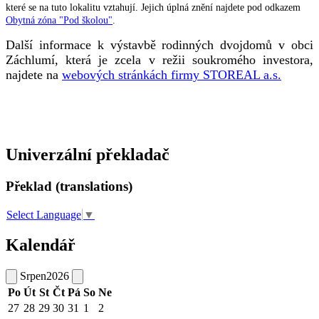
které se na tuto lokalitu vztahují. Jejich úplná znění najdete pod odkazem
Obytná zóna "Pod školou"
.
Další informace k výstavbě rodinných dvojdomů v obci
Záchlumí, která je zcela v režii soukromého investora,
najdete na
webových stránkách firmy STOREAL a.s.
Univerzální překladač
Překlad (translations)
Select Language
▼
Kalendář
Srpen
2026
Po
Út
St
Čt
Pá
So
Ne
27
28
29
30
31
1
2