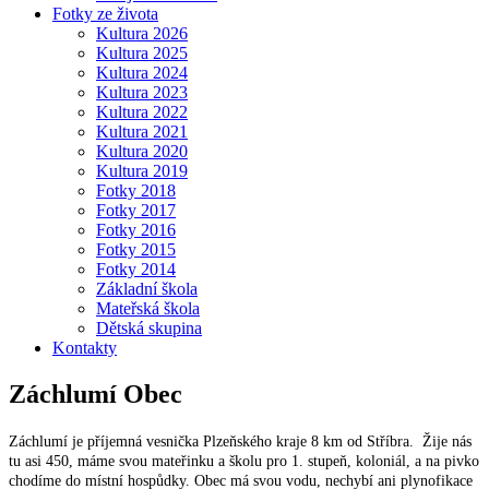
Fotky ze života
Kultura 2026
Kultura 2025
Kultura 2024
Kultura 2023
Kultura 2022
Kultura 2021
Kultura 2020
Kultura 2019
Fotky 2018
Fotky 2017
Fotky 2016
Fotky 2015
Fotky 2014
Základní škola
Mateřská škola
Dětská skupina
Kontakty
Záchlumí
Obec
Záchlumí je příjemná vesnička Plzeňského kraje 8 km od Stříbra. Žije nás
tu asi 450, máme svou mateřinku a školu pro 1. stupeň, koloniál, a na pivko
chodíme do místní hospůdky. Obec má svou vodu, nechybí ani plynofikace