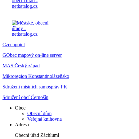
Czechpoint
GObec mapový on-line server
MAS Český západ
Mikroregion Konstantinolázeňsko
Sdružení místních samospráv PK
Sdružení obcí Černošín
Obec
Obecní dům
Veřejná knihovna
Adresa
Obecní úřad Záchlumí