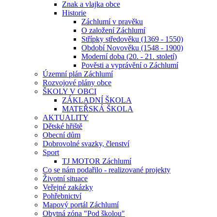
Znak a vlajka obce
Historie
Záchlumí v pravěku
O založení Záchlumí
Střípky středověku (1369 - 1550)
Období Novověku (1548 - 1900)
Moderní doba (20. - 21. století)
Pověsti a vyprávění o Záchlumí
Územní plán Záchlumí
Rozvojové plány obce
ŠKOLY V OBCI
ZÁKLADNÍ ŠKOLA
MATEŘSKÁ ŠKOLA
AKTUALITY
Dětské hřiště
Obecní dům
Dobrovolné svazky, členství
Sport
TJ MOTOR Záchlumí
Co se nám podařilo - realizované projekty
Životní situace
Veřejné zakázky
Pohřebnictví
Mapový portál Záchlumí
Obytná zóna "Pod školou"