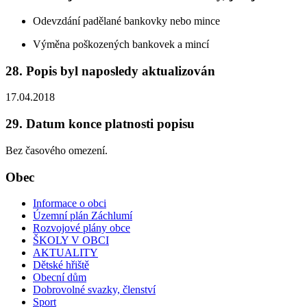
Odevzdání padělané bankovky nebo mince
Výměna poškozených bankovek a mincí
28. Popis byl naposledy aktualizován
17.04.2018
29. Datum konce platnosti popisu
Bez časového omezení.
Obec
Informace o obci
Územní plán Záchlumí
Rozvojové plány obce
ŠKOLY V OBCI
AKTUALITY
Dětské hřiště
Obecní dům
Dobrovolné svazky, členství
Sport