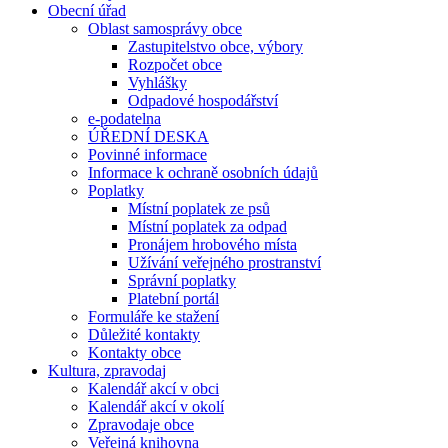
Obecní úřad
Oblast samosprávy obce
Zastupitelstvo obce, výbory
Rozpočet obce
Vyhlášky
Odpadové hospodářství
e-podatelna
ÚŘEDNÍ DESKA
Povinné informace
Informace k ochraně osobních údajů
Poplatky
Místní poplatek ze psů
Místní poplatek za odpad
Pronájem hrobového místa
Užívání veřejného prostranství
Správní poplatky
Platební portál
Formuláře ke stažení
Důležité kontakty
Kontakty obce
Kultura, zpravodaj
Kalendář akcí v obci
Kalendář akcí v okolí
Zpravodaje obce
Veřejná knihovna