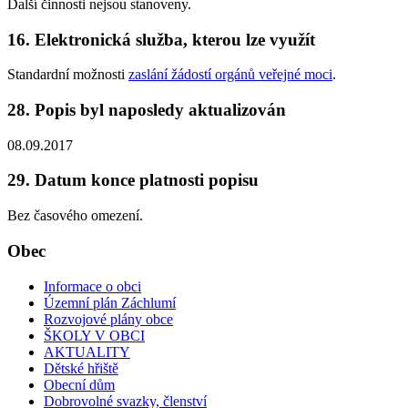
Další činnosti nejsou stanoveny.
16. Elektronická služba, kterou lze využít
Standardní možnosti
zaslání žádostí orgánů veřejné moci
.
28. Popis byl naposledy aktualizován
08.09.2017
29. Datum konce platnosti popisu
Bez časového omezení.
Obec
Informace o obci
Územní plán Záchlumí
Rozvojové plány obce
ŠKOLY V OBCI
AKTUALITY
Dětské hřiště
Obecní dům
Dobrovolné svazky, členství