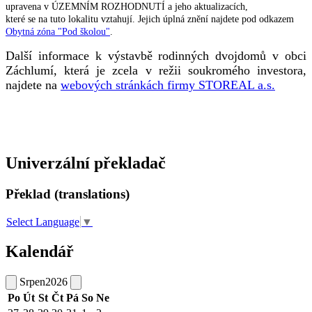
upravena v ÚZEMNÍM ROZHODNUTÍ a jeho aktualizacích,
které se na tuto lokalitu vztahují. Jejich úplná znění najdete pod odkazem
Obytná zóna "Pod školou"
.
Další informace k výstavbě rodinných dvojdomů v obci
Záchlumí, která je zcela v režii soukromého investora,
najdete na
webových stránkách firmy STOREAL a.s.
Univerzální překladač
Překlad (translations)
Select Language
▼
Kalendář
Srpen
2026
Po
Út
St
Čt
Pá
So
Ne