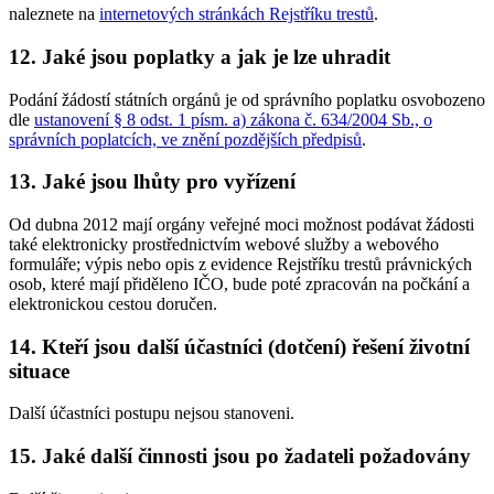
naleznete na
internetových stránkách Rejstříku trestů
.
12. Jaké jsou poplatky a jak je lze uhradit
Podání žádostí státních orgánů je od správního poplatku osvobozeno
dle
ustanovení § 8 odst. 1 písm. a) zákona č. 634/2004 Sb., o
správních poplatcích, ve znění pozdějších předpisů
.
13. Jaké jsou lhůty pro vyřízení
Od dubna 2012 mají orgány veřejné moci možnost podávat žádosti
také elektronicky prostřednictvím webové služby a webového
formuláře; výpis nebo opis z evidence Rejstříku trestů právnických
osob, které mají přiděleno IČO, bude poté zpracován na počkání a
elektronickou cestou doručen.
14. Kteří jsou další účastníci (dotčení) řešení životní
situace
Další účastníci postupu nejsou stanoveni.
15. Jaké další činnosti jsou po žadateli požadovány