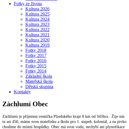
Fotky ze života
Kultura 2026
Kultura 2025
Kultura 2024
Kultura 2023
Kultura 2022
Kultura 2021
Kultura 2020
Kultura 2019
Fotky 2018
Fotky 2017
Fotky 2016
Fotky 2015
Fotky 2014
Základní škola
Mateřská škola
Dětská skupina
Kontakty
Záchlumí
Obec
Záchlumí je příjemná vesnička Plzeňského kraje 8 km od Stříbra. Žije nás
tu asi 450, máme svou mateřinku a školu pro 1. stupeň, koloniál, a na pivko
chodíme do místní hospůdky. Obec má svou vodu, nechybí ani plynofikace