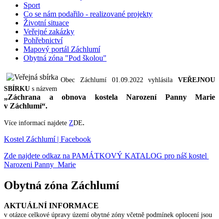
Sport
Co se nám podařilo - realizované projekty
Životní situace
Veřejné zakázky
Pohřebnictví
Mapový portál Záchlumí
Obytná zóna "Pod školou"
Obec Záchlumí 01.09.2022 vyhlásila
VEŘEJNOU
SBÍRKU
s názvem
„Záchrana a obnova kostela Narození Panny Marie
v Záchlumí“.
Více informací najdete
Z
DE
.
Kostel Záchlumí | Facebook
Zde najdete odkaz na PAMÁTKOVÝ KATALOG pro náš kostel
Narozeni Panny Marie
Obytná zóna Záchlumí
AKTUÁLNÍ INFORMACE
v otázce celkové úpravy území obytné zóny včetně podmínek oplocení jsou