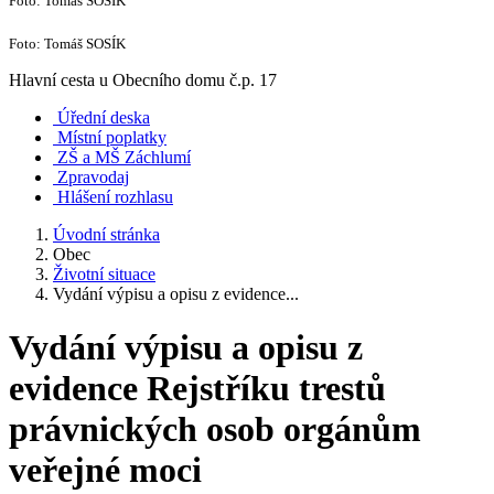
Foto: Tomáš SOSÍK
Foto: Tomáš SOSÍK
Hlavní cesta u Obecního domu č.p. 17
Úřední deska
Místní poplatky
ZŠ a MŠ Záchlumí
Zpravodaj
Hlášení rozhlasu
Úvodní stránka
Obec
Životní situace
Vydání výpisu a opisu z evidence...
Vydání výpisu a opisu z
evidence Rejstříku trestů
právnických osob orgánům
veřejné moci