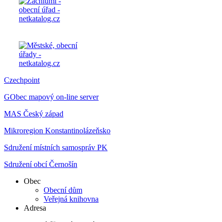
Czechpoint
GObec mapový on-line server
MAS Český západ
Mikroregion Konstantinolázeňsko
Sdružení místních samospráv PK
Sdružení obcí Černošín
Obec
Obecní dům
Veřejná knihovna
Adresa