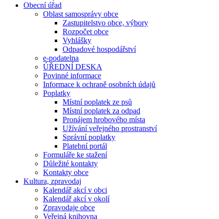
Obecní úřad
Oblast samosprávy obce
Zastupitelstvo obce, výbory
Rozpočet obce
Vyhlášky
Odpadové hospodářství
e-podatelna
ÚŘEDNÍ DESKA
Povinné informace
Informace k ochraně osobních údajů
Poplatky
Místní poplatek ze psů
Místní poplatek za odpad
Pronájem hrobového místa
Užívání veřejného prostranství
Správní poplatky
Platební portál
Formuláře ke stažení
Důležité kontakty
Kontakty obce
Kultura, zpravodaj
Kalendář akcí v obci
Kalendář akcí v okolí
Zpravodaje obce
Veřejná knihovna