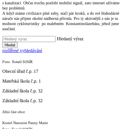
s kanalizací. Občas trochu pozlobí mobilní signál, zato internet užíváme
bez problémů.
A když máme civilizace plné zuby, stačí pár kroků, a do své blahodárné
náruče nás přijme okolní nádherná příroda. Pro ty aktivnější z nás je tu
možnost cykloturistiky po malebném Konstantinolázeňsku, jehož jsme
součástí.
Hledaný výraz
Hledat
rozšířené vyhledávání
Foto: Tomáš SOSÍK
Obecní úřad č.p. 17
Mateřská škola č.p. 1
Základní škola č.p. 32
Základní škola č.p. 32
Jižní část obce
Kostel Narození Panny Marie