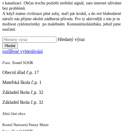
s kanalizací. Občas trochu pozlobí mobilní signál, zato internet užíváme
bez problémů.
A když máme civilizace plné zuby, stačí pár kroků, a do své blahodárné
náruče nás přijme okolní nádherná příroda. Pro ty aktivnější z nás je tu
možnost cykloturistiky po malebném Konstantinolázeňsku, jehož jsme
součástí.
Hledaný výraz
Hledat
rozšířené vyhledávání
Foto: Tomáš SOSÍK
Obecní úřad č.p. 17
Mateřská škola č.p. 1
Základní škola č.p. 32
Základní škola č.p. 32
Jižní část obce
Kostel Narození Panny Marie