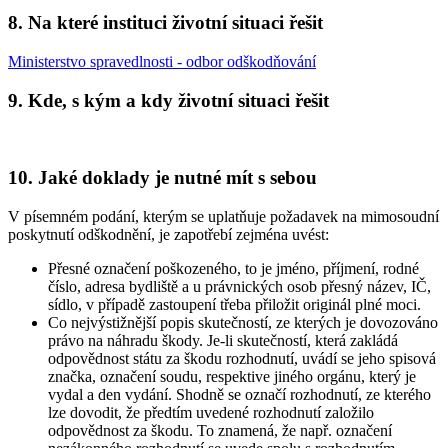
8. Na které instituci životní situaci řešit
Ministerstvo spravedlnosti - odbor odškodňování
9. Kde, s kým a kdy životní situaci řešit
10. Jaké doklady je nutné mít s sebou
V písemném podání, kterým se uplatňuje požadavek na mimosoudní
poskytnutí odškodnění, je zapotřebí zejména uvést:
Přesné označení poškozeného, to je jméno, příjmení, rodné
číslo, adresa bydliště a u právnických osob přesný název, IČ,
sídlo, v případě zastoupení třeba přiložit originál plné moci.
Co nejvýstižnější popis skutečností, ze kterých je dovozováno
právo na náhradu škody. Je-li skutečností, která zakládá
odpovědnost státu za škodu rozhodnutí, uvádí se jeho spisová
značka, označení soudu, respektive jiného orgánu, který je
vydal a den vydání. Shodně se označí rozhodnutí, ze kterého
lze dovodit, že předtím uvedené rozhodnutí založilo
odpovědnost za škodu. To znamená, že např. označení