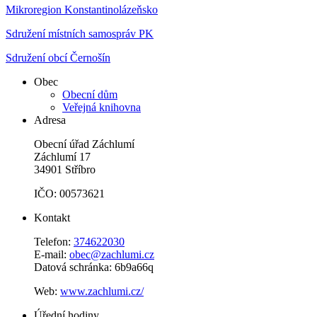
Mikroregion Konstantinolázeňsko
Sdružení místních samospráv PK
Sdružení obcí Černošín
Obec
Obecní dům
Veřejná knihovna
Adresa
Obecní úřad Záchlumí
Záchlumí 17
34901 Stříbro
IČO: 00573621
Kontakt
Telefon:
374622030
E-mail:
obec@zachlumi.cz
Datová schránka: 6b9a66q
Web:
www.zachlumi.cz/
Úřední hodiny