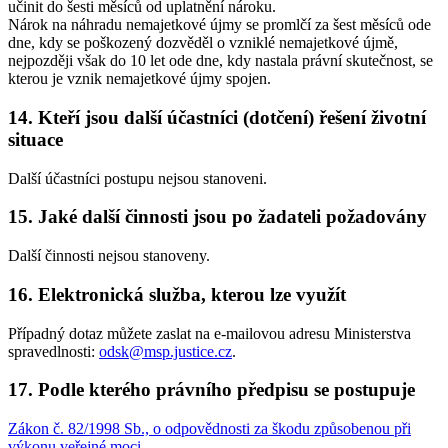
učinit do šesti měsíců od uplatnění nároku.
Nárok na náhradu nemajetkové újmy se promlčí za šest měsíců ode
dne, kdy se poškozený dozvěděl o vzniklé nemajetkové újmě,
nejpozději však do 10 let ode dne, kdy nastala právní skutečnost, se
kterou je vznik nemajetkové újmy spojen.
14. Kteří jsou další účastníci (dotčení) řešení životní
situace
Další účastníci postupu nejsou stanoveni.
15. Jaké další činnosti jsou po žadateli požadovány
Další činnosti nejsou stanoveny.
16. Elektronická služba, kterou lze využít
Případný dotaz můžete zaslat na e-mailovou adresu Ministerstva
spravedlnosti:
odsk@msp.justice.cz
.
17. Podle kterého právního předpisu se postupuje
Zákon č. 82/1998 Sb., o odpovědnosti za škodu způsobenou při
výkonu veřejné moci