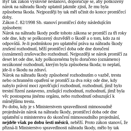
Byť tak zákon výslovně nestanoví, doporučuje se, aby poškozený
nárok na náhradu škody uplatnil jakmile zjistí, že mu byla
způsobena škoda. Nejpozději by tak měl učinit do konce promlčecí
doby.
Zákon č. 82/1998 Sb. stanoví promlčecí doby následujícím
způsobem:
Nárok na náhradu škody podle tohoto zákona se promlčí za tři roky
ode dne, kdy se poškozený dozvěděl o škodě a o tom, kdo za ni
odpovídá. Je-li podmínkou pro uplatnění práva na náhradu škody
zrušení rozhodnutí, běží promlčecí doba ode dne doručení
(oznámení) zrušovacího rozhodnutí. Nejpozději se nárok promlčí za
deset let ode dne, kdy poškozenému bylo doručeno (oznámeno)
nezákonné rozhodnutí, kterým byla způsobena škoda; to neplatí,
jde-li o škodu na zdraví.
Nárok na náhradu škody způsobené rozhodnutím o vazbě, trestu
nebo ochranném opatření se promlčí za dva roky ode dne, kdy
nabylo právní moci zprošťující rozhodnutí, rozhodnutí, jímž bylo
trestní řízení zastaveno, zrušující rozhodnutí, rozhodnutí, jímž byla
věc postoupena jinému orgánu, nebo rozhodnutí odsuzující k
mírnějšímu trestu.
Po dobu, kdy je s Ministerstvem spravedlnosti mimosoudně
projednáván nárok na náhradu škody, promlčecí doba ode dne
uplatnění u ministerstva do skončení mimosoudního projednání,
nejdéle však po dobu šesti měsíců
, neběží. Proto zákon stanoví, že
přizná-li Ministerstvo spravedlnosti náhradu škody, mělo by tak