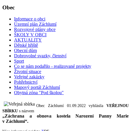
Obec
Informace o obci
Územní plán Záchlumí
Rozvojové plány obce
ŠKOLY V OBCI
AKTUALITY
Dětské hřiště
Obecní dům
Dobrovolné svazky, členství
Sport
Co se nám podařilo - realizované projekty
Životní situace
Veřejné zakázky
Pohřebnictví
Mapový portál Záchlumí
Obytná zóna "Pod školou"
Obec Záchlumí 01.09.2022 vyhlásila
VEŘEJNOU
SBÍRKU
s názvem
„Záchrana a obnova kostela Narození Panny Marie
v Záchlumí“.