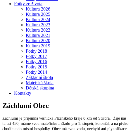
Fotky ze života
Kultura 2026
Kultura 2025
Kultura 2024
Kultura 2023
Kultura 2022
Kultura 2021
Kultura 2020
Kultura 2019
Fotky 2018
Fotky 2017
Fotky 2016
Fotky 2015
Fotky 2014
Základní škola
Mateřská škola
Dětská skupina
Kontakty
Záchlumí
Obec
Záchlumí je příjemná vesnička Plzeňského kraje 8 km od Stříbra. Žije nás
tu asi 450, máme svou mateřinku a školu pro 1. stupeň, koloniál, a na pivko
chodíme do místní hospůdky. Obec má svou vodu, nechybí ani plynofikace