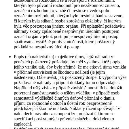
nezákonného rozhodnutí se uvede spolu s rozhodnutím,
kterým bylo původní rozhodnutí pro nezákonnost zrušeno,
označení rozhodnutí o vazbě či trestu se uvede spolu
označením rozhodnutí, kterým bylo trestní stíhání zastaveno,
či kterým byla stíhaná osoba zproštěna obžaloby, či kterým
byla věc postoupena jinému orgánu. Při uplatnění požadavku
náhrady škody způsobené nesprávným úředním postupem
označit orgán v jehož postupu je nesprávný úřední postup
spatřován a výstižně popis skutečnosti, které poškozený
pokládá za nesprávný úřední postup.
Popis (charakteristika) majetkové újmy, jejíž náhradu v
penězích poškozený požaduje, by měl vystihovat též popis
jejího vzniku tak, aby bylo zřejmé, že majetková újma vznikla
v příčinné souvislosti se škodnou událostí (je jejím
následkem). Dále uvést, jak poškozený dospěl k výpočtu výše
požadované náhrady a připojit doklady tomu odpovídající.
Například ušlý zisk - v případě závislé činnosti třeba doložit
potvrzení zaměstnavatele o ušlém výdělku, v případě osob
samostatně výdělečně činných daňové přiznání o dani z
příjmu za rozhodné období a účetní rok bezprostředně
předcházející škodné události. Náklady řízení spočívající v
nákladech právního zastoupení lze prokázat fakturou se
specifikací poskytnutých právních služeb a dokladem o
zaplacení.