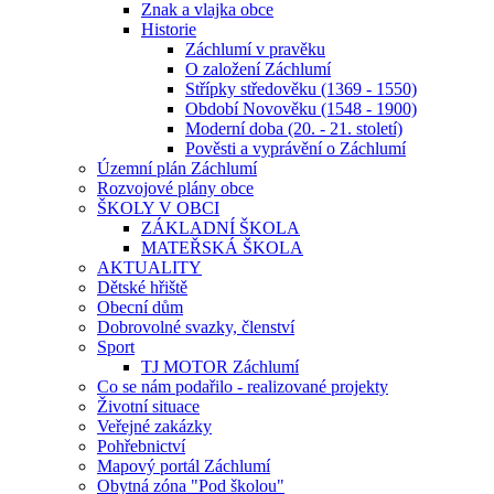
Znak a vlajka obce
Historie
Záchlumí v pravěku
O založení Záchlumí
Střípky středověku (1369 - 1550)
Období Novověku (1548 - 1900)
Moderní doba (20. - 21. století)
Pověsti a vyprávění o Záchlumí
Územní plán Záchlumí
Rozvojové plány obce
ŠKOLY V OBCI
ZÁKLADNÍ ŠKOLA
MATEŘSKÁ ŠKOLA
AKTUALITY
Dětské hřiště
Obecní dům
Dobrovolné svazky, členství
Sport
TJ MOTOR Záchlumí
Co se nám podařilo - realizované projekty
Životní situace
Veřejné zakázky
Pohřebnictví
Mapový portál Záchlumí
Obytná zóna "Pod školou"