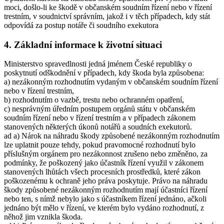
moci, došlo-li ke škodě v občanském soudním řízení nebo v řízení
trestním, v soudnictví správním, jakož i v těch případech, kdy stát
odpovídá za postup notáře či soudního exekutora
4. Základní informace k životní situaci
Ministerstvo spravedlnosti jedná jménem České republiky o
poskytnutí odškodnění v případech, kdy škoda byla způsobena:
a) nezákonným rozhodnutím vydaným v občanském soudním řízení
nebo v řízení trestním,
b) rozhodnutím o vazbě, trestu nebo ochranném opatření,
c) nesprávným úředním postupem orgánů státu v občanském
soudním řízení nebo v řízení trestním a v případech zákonem
stanovených některých úkonů notářů a soudních exekutorů.
ad a) Nárok na náhradu škody způsobené nezákonným rozhodnutím
lze uplatnit pouze tehdy, pokud pravomocné rozhodnutí bylo
příslušným orgánem pro nezákonnost zrušeno nebo změněno, za
podmínky, že poškozený jako účastník řízení využil v zákonem
stanovených lhůtách všech procesních prostředků, které zákon
poškozenému k ochraně jeho práva poskytuje. Právo na náhradu
škody způsobené nezákonným rozhodnutím mají účastníci řízení
nebo ten, s nímž nebylo jako s účastníkem řízení jednáno, ačkoli
jednáno být mělo v řízení, ve kterém bylo vydáno rozhodnutí, z
něhož jim vznikla škoda.