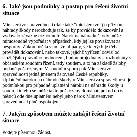
6. Jaké jsou podmínky a postup pro řešení životní
situace
Ministerstvo spravedlnosti (dále také "ministerstvo") o přiznání
náhrady škody nerozhoduje tak, že by provádělo dokazování a
vydávalo závazné rozhodnutí. Nárok na náhradu škody může
mimosoudně vypořádat v případech, kdy jej lze považovat za
nesporný. Zákon počítá s tím, že případy, ve kterých je třeba
provádět dokazování, nebo takové, jejichž vyřízení odvisí od
složitějšího právního hodnocení, budou projednány a rozhodnuty v
občanském soudním řízení, tedy soudem, a to na základě žaloby
podané poškozeným. V soudním sporu pak Ministerstvo
spravedlnosti jedná jménem žalované České republiky.
Uplatnění nároku na náhradu škody u Ministerstva spravedlnosti je
podmínkou pro případné uplatnění nároku na náhradu škody u
soudu, kterého se může takto poškozený domáhat, pokud do 6
měsíců ode dne uplatnění nebyl jeho nárok Ministerstvem
spravedlnosti plně uspokojen.
7. Jakým způsobem můžete zahájit řešení životní
situace
Podejte písemnou žádost.