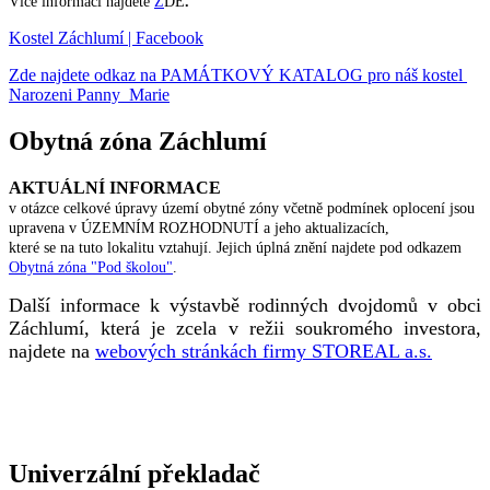
Více informací najdete
Z
DE
.
Kostel Záchlumí | Facebook
Zde najdete odkaz na PAMÁTKOVÝ KATALOG pro náš kostel
Narozeni Panny Marie
Obytná zóna Záchlumí
AKTUÁLNÍ INFORMACE
v otázce celkové úpravy území obytné zóny včetně podmínek oplocení jsou
upravena v ÚZEMNÍM ROZHODNUTÍ a jeho aktualizacích,
které se na tuto lokalitu vztahují. Jejich úplná znění najdete pod odkazem
Obytná zóna "Pod školou"
.
Další informace k výstavbě rodinných dvojdomů v obci
Záchlumí, která je zcela v režii soukromého investora,
najdete na
webových stránkách firmy STOREAL a.s.
Univerzální překladač