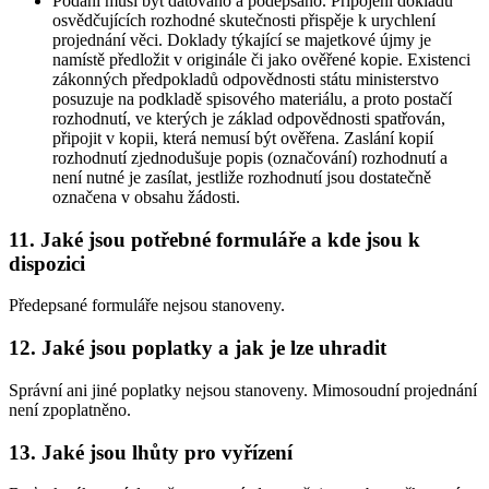
Podání musí být datováno a podepsáno. Připojení dokladů
osvědčujících rozhodné skutečnosti přispěje k urychlení
projednání věci. Doklady týkající se majetkové újmy je
namístě předložit v originále či jako ověřené kopie. Existenci
zákonných předpokladů odpovědnosti státu ministerstvo
posuzuje na podkladě spisového materiálu, a proto postačí
rozhodnutí, ve kterých je základ odpovědnosti spatřován,
připojit v kopii, která nemusí být ověřena. Zaslání kopií
rozhodnutí zjednodušuje popis (označování) rozhodnutí a
není nutné je zasílat, jestliže rozhodnutí jsou dostatečně
označena v obsahu žádosti.
11. Jaké jsou potřebné formuláře a kde jsou k
dispozici
Předepsané formuláře nejsou stanoveny.
12. Jaké jsou poplatky a jak je lze uhradit
Správní ani jiné poplatky nejsou stanoveny. Mimosoudní projednání
není zpoplatněno.
13. Jaké jsou lhůty pro vyřízení