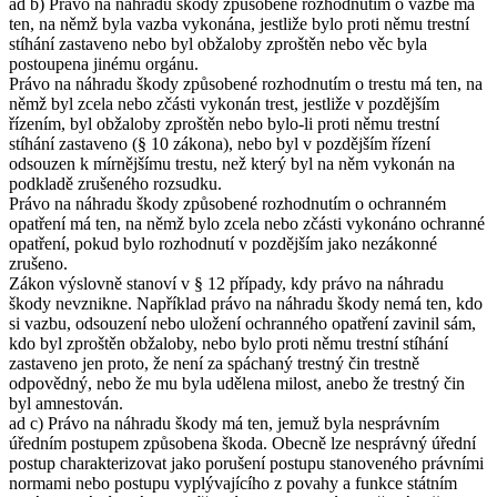
ad b) Právo na náhradu škody způsobené rozhodnutím o vazbě má
ten, na němž byla vazba vykonána, jestliže bylo proti němu trestní
stíhání zastaveno nebo byl obžaloby zproštěn nebo věc byla
postoupena jinému orgánu.
Právo na náhradu škody způsobené rozhodnutím o trestu má ten, na
němž byl zcela nebo zčásti vykonán trest, jestliže v pozdějším
řízením, byl obžaloby zproštěn nebo bylo-li proti němu trestní
stíhání zastaveno (§ 10 zákona), nebo byl v pozdějším řízení
odsouzen k mírnějšímu trestu, než který byl na něm vykonán na
podkladě zrušeného rozsudku.
Právo na náhradu škody způsobené rozhodnutím o ochranném
opatření má ten, na němž bylo zcela nebo zčásti vykonáno ochranné
opatření, pokud bylo rozhodnutí v pozdějším jako nezákonné
zrušeno.
Zákon výslovně stanoví v § 12 případy, kdy právo na náhradu
škody nevznikne. Například právo na náhradu škody nemá ten, kdo
si vazbu, odsouzení nebo uložení ochranného opatření zavinil sám,
kdo byl zproštěn obžaloby, nebo bylo proti němu trestní stíhání
zastaveno jen proto, že není za spáchaný trestný čin trestně
odpovědný, nebo že mu byla udělena milost, anebo že trestný čin
byl amnestován.
ad c) Právo na náhradu škody má ten, jemuž byla nesprávním
úředním postupem způsobena škoda. Obecně lze nesprávný úřední
postup charakterizovat jako porušení postupu stanoveného právními
normami nebo postupu vyplývajícího z povahy a funkce státním