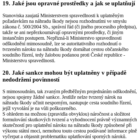
19. Jaké jsou opravné prostředky a jak se uplatňují
Stanoviska zaujatá Ministerstvem spravedlnosti k uplatněným
požadavkům na náhradu škody nejsou rozhodnutími ve smyslu
zákona č. 500/2004 Sb., správní řád (či jiného procesního předpisu),
takže se ani nepřezkoumávají opravnými prostředky, či jiným
instančním postupem. Nepřizná-li Ministerstvo spravedlnosti
odškodnění mimosoudně, lze se autoritativního rozhodnutí o
tvrzeném nároku na náhradu škody domáhat cestou občanského
soudního řízení, tedy žalobou podanou proti České republice -
Ministerstvu spravedlnosti.
20. Jaké sankce mohou být uplatněny v případě
nedodržení povinností
S mimosoudním, tak zvaným předběžným projednáním odškodnění,
nejsou spojeny žádné sankce. Jestliže nelze tvrzený nárok na
náhradu škody učinit nesporným, nastupuje cesta soudního řízení,
jejíž vyvolání je na vůli poškozeného.
S ohledem na možnou (zpravidla obvyklou) náročnost a složitost
formulování skutkových tvrzení a vyhodnocení právně významných
skutečností pro uplatnění nároku na náhradu škody způsobené při
výkonu státní moci, nemohou touto cestou podávané informace plně
vyčerpat a objasnit problematiku uplatňování sporných nároků.