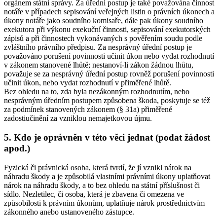
orgánem státní správy. Za úřední postup je také považována činnost
notáře v případech sepisování veřejných listin o právních úkonech a
úkony notáře jako soudního komisaře, dále pak úkony soudního
exekutora při výkonu exekuční činnosti, sepisování exekutorských
zápisů a při činnostech vykonávaných s pověřením soudu podle
zvláštního právního předpisu. Za nesprávný úřední postup je
považováno porušení povinnosti učinit úkon nebo vydat rozhodnutí
v zákonem stanovené lhůtě; nestanoví-li zákon žádnou lhůtu,
považuje se za nesprávný úřední postup rovněž porušení povinnosti
učinit úkon, nebo vydat rozhodnutí v přiměřené lhůtě.
Bez ohledu na to, zda byla nezákonným rozhodnutím, nebo
nesprávným úředním postupem způsobena škoda, poskytuje se též
za podmínek stanovených zákonem (§ 31a) přiměřené
zadostiučinění za vzniklou nemajetkovou újmu.
5. Kdo je oprávněn v této věci jednat (podat žádost
apod.)
Fyzická či právnická osoba, která tvrdí, že jí vznikl nárok na
náhradu škody a je způsobilá vlastními právními úkony uplatňovat
nárok na náhradu škody, a to bez ohledu na státní příslušnost či
sídlo. Nezletilec, či osoba, která je zbavena či omezena ve
způsobilosti k právním úkonům, uplatňuje nárok prostřednictvím
zákonného anebo ustanoveného zástupce.