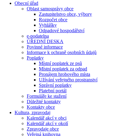
Obecní úřad
Oblast samosprávy obce
Zastupitelstvo obce, výbory
Rozpočet obce
Vyhlášky
Odpadové hospodářství
e-podatelna
ÚŘEDNÍ DESKA
Povinné informace
Informace k ochraně osobních údajů
Poplatky
Místní poplatek ze psů
Místní poplatek za odpad
Pronájem hrobového místa
Užívání veřejného prostranství
Správní poplatky
Platební portál
Formuláře ke stažení
Důležité kontakty
Kontakty obce
Kultura, zpravodaj
Kalendář akcí v obci
Kalendář akcí v okolí
Zpravodaje obce
Veřejná knihovna