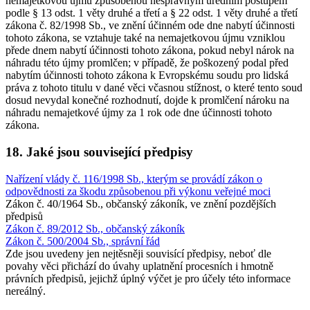
nemajetkovou újmu způsobenou nesprávným úředním postupem
podle § 13 odst. 1 věty druhé a třetí a § 22 odst. 1 věty druhé a třetí
zákona č. 82/1998 Sb., ve znění účinném ode dne nabytí účinnosti
tohoto zákona, se vztahuje také na nemajetkovou újmu vzniklou
přede dnem nabytí účinnosti tohoto zákona, pokud nebyl nárok na
náhradu této újmy promlčen; v případě, že poškozený podal před
nabytím účinnosti tohoto zákona k Evropskému soudu pro lidská
práva z tohoto titulu v dané věci včasnou stížnost, o které tento soud
dosud nevydal konečné rozhodnutí, dojde k promlčení nároku na
náhradu nemajetkové újmy za 1 rok ode dne účinnosti tohoto
zákona.
18. Jaké jsou související předpisy
Nařízení vlády č. 116/1998 Sb., kterým se provádí zákon o
odpovědnosti za škodu způsobenou při výkonu veřejné moci
Zákon č. 40/1964 Sb., občanský zákoník, ve znění pozdějších
předpisů
Zákon č. 89/2012 Sb., občanský zákoník
Zákon č. 500/2004 Sb., správní řád
Zde jsou uvedeny jen nejtěsněji souvisící předpisy, neboť dle
povahy věci přichází do úvahy uplatnění procesních i hmotně
právních předpisů, jejichž úplný výčet je pro účely této informace
nereálný.