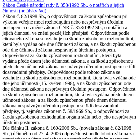
Zákon České národní rady č. 358/1992 Sb., o notářích a jejich
činnosti (notářský řád)
Zákon č. 82/1998 Sb., o odpovědnosti za škodu způsobenou při
výkonu veřejné moci rozhodnutím nebo nesprávným úředním
postupem a o změně zákona ČNR č. 358/1992 Sb., o notářích a
jejich činnosti, ve znění pozdějších předpisů. Odpovědnost podle
citovaného zákona se vztahuje na škodu způsobenou rozhodnutími,
která byla vydána ode dne účinnosti zákona, a na škodu způsobenou
ode dne účinnosti zákona nesprávným úředním postupem.
Odpovědnost za škodu způsobenou rozhodnutími, která byla
vydána přede dnem jeho účinnosti zákona, a za škodu způsobenou
přede dnem účinnosti zákona nesprávným úředním postupem se řídí
dosavadními předpisy. Odpovědnost podle tohoto zákona se
vztahuje na škodu způsobenou rozhodnutími, která byla vydána ode
dne jeho účinnosti (15. květen 1998), a na škodu způsobenou ode
dne účinnosti zákona nesprávným úředním postupem. Odpovědnost
za škodu způsobenou rozhodnutími, která byla vydána přede dnem
účinnosti zákona, a za škodu způsobenou přede dnem účinnosti
zákona nesprávným úředním postupem se řídí dosavadními
předpisy, tj. zejména zákonem č. 58/1969 Sb., o odpovědnosti za
škodu způsobenou rozhodnutím orgánu státu nebo jeho nesprávným
úředním postupem.
Dle článku II. zákona č. 160/2006 Sb., (novela zákona č. 82/1998
Sb.,) účinného od 27. 4. 2006 odpovědnost podle tohoto zákona za