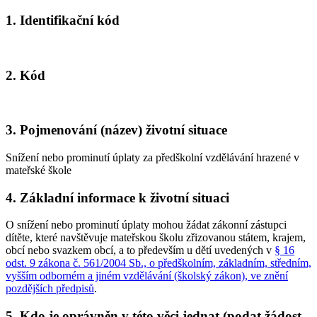
1. Identifikační kód
2. Kód
3. Pojmenování (název) životní situace
Snížení nebo prominutí úplaty za předškolní vzdělávání hrazené v
mateřské škole
4. Základní informace k životní situaci
O snížení nebo prominutí úplaty mohou žádat zákonní zástupci
dítěte, které navštěvuje mateřskou školu zřizovanou státem, krajem,
obcí nebo svazkem obcí, a to především u dětí uvedených v
§ 16
odst. 9 zákona č. 561/2004 Sb., o předškolním, základním, středním,
vyšším odborném a jiném vzdělávání (školský zákon), ve znění
pozdějších předpisů
.
5. Kdo je oprávněn v této věci jednat (podat žádost