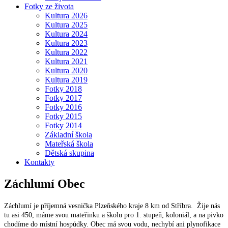
Fotky ze života
Kultura 2026
Kultura 2025
Kultura 2024
Kultura 2023
Kultura 2022
Kultura 2021
Kultura 2020
Kultura 2019
Fotky 2018
Fotky 2017
Fotky 2016
Fotky 2015
Fotky 2014
Základní škola
Mateřská škola
Dětská skupina
Kontakty
Záchlumí
Obec
Záchlumí je příjemná vesnička Plzeňského kraje 8 km od Stříbra. Žije nás
tu asi 450, máme svou mateřinku a školu pro 1. stupeň, koloniál, a na pivko
chodíme do místní hospůdky. Obec má svou vodu, nechybí ani plynofikace