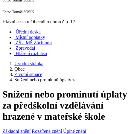
Foto: Tomáš SOSÍK
Foto: Tomáš SOSÍK
Hlavní cesta u Obecního domu č.p. 17
Úřední deska
Místní poplatky
ZŠ a MŠ Záchlumí
Zpravodaj
Hlášení rozhlasu
Úvodní stránka
Obec
Životní situace
Snížení nebo prominutí úplaty za...
Snížení nebo prominutí úplaty
za předškolní vzdělávání
hrazené v mateřské škole
Základní znění
Rozšířené znění
Úplné znění