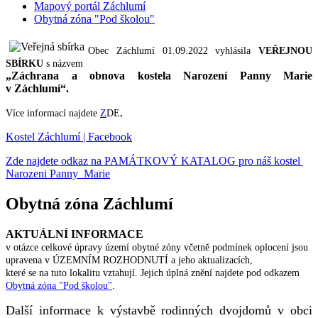
Mapový portál Záchlumí
Obytná zóna "Pod školou"
Obec Záchlumí 01.09.2022 vyhlásila
VEŘEJNOU
SBÍRKU
s názvem
„Záchrana a obnova kostela Narození Panny Marie
v Záchlumí“.
Více informací najdete
Z
DE
.
Kostel Záchlumí | Facebook
Zde najdete odkaz na PAMÁTKOVÝ KATALOG pro náš kostel
Narozeni Panny Marie
Obytná zóna Záchlumí
AKTUÁLNÍ INFORMACE
v otázce celkové úpravy území obytné zóny včetně podmínek oplocení jsou
upravena v ÚZEMNÍM ROZHODNUTÍ a jeho aktualizacích,
které se na tuto lokalitu vztahují. Jejich úplná znění najdete pod odkazem
Obytná zóna "Pod školou"
.
Další informace k výstavbě rodinných dvojdomů v obci