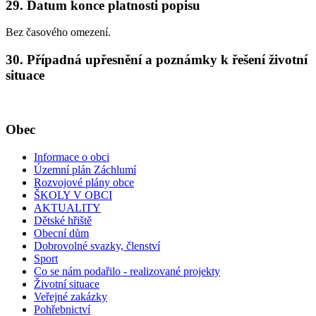
29. Datum konce platnosti popisu
Bez časového omezení.
30. Případná upřesnění a poznámky k řešení životní
situace
Obec
Informace o obci
Územní plán Záchlumí
Rozvojové plány obce
ŠKOLY V OBCI
AKTUALITY
Dětské hřiště
Obecní dům
Dobrovolné svazky, členství
Sport
Co se nám podařilo - realizované projekty
Životní situace
Veřejné zakázky
Pohřebnictví