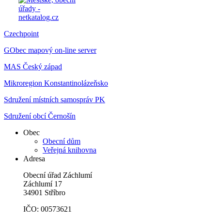
Czechpoint
GObec mapový on-line server
MAS Český západ
Mikroregion Konstantinolázeňsko
Sdružení místních samospráv PK
Sdružení obcí Černošín
Obec
Obecní dům
Veřejná knihovna
Adresa
Obecní úřad Záchlumí
Záchlumí 17
34901 Stříbro
IČO: 00573621