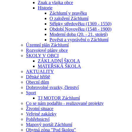
Znak a vlajka obce
Historie
Záchlumí v pravěku
O založení Záchlumí
Střípky středověku (1369 - 1550)
Období Novověku (1548 - 1900)
Moderní doba (20. - 21. století)
Pověsti a vyprávění o Záchlumí
Územní plán Záchlumí
Rozvojové plány obce
ŠKOLY V OBCI
ZÁKLADNÍ ŠKOLA
MATEŘSKÁ ŠKOLA
AKTUALITY
Dětské hřiště
Obecní dům
Dobrovolné svazky, členství
Sport
TJ MOTOR Záchlumí
Co se nám podařilo - realizované projekty
Životní situace
Veřejné zakázky
Pohřebnictví
Mapový portál Záchlumí
Obytná zóna "Pod školou"