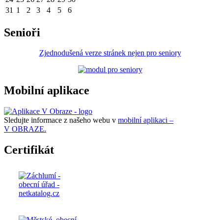
31
1
2
3
4
5
6
Senioři
Zjednodušená verze stránek nejen pro seniory
Mobilní aplikace
Sledujte informace z našeho webu v
mobilní aplikaci –
V OBRAZE.
Certifikát