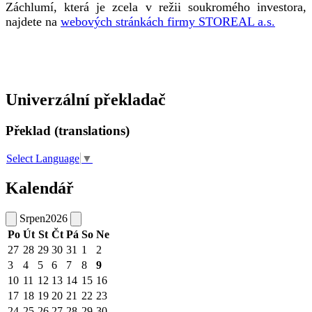
Záchlumí, která je zcela v režii soukromého investora,
najdete na
webových stránkách firmy STOREAL a.s.
Univerzální překladač
Překlad (translations)
Select Language
▼
Kalendář
Srpen
2026
Po
Út
St
Čt
Pá
So
Ne
27
28
29
30
31
1
2
3
4
5
6
7
8
9
10
11
12
13
14
15
16
17
18
19
20
21
22
23
24
25
26
27
28
29
30