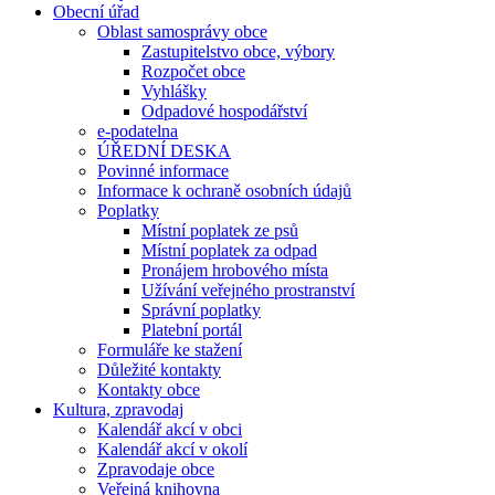
Obecní úřad
Oblast samosprávy obce
Zastupitelstvo obce, výbory
Rozpočet obce
Vyhlášky
Odpadové hospodářství
e-podatelna
ÚŘEDNÍ DESKA
Povinné informace
Informace k ochraně osobních údajů
Poplatky
Místní poplatek ze psů
Místní poplatek za odpad
Pronájem hrobového místa
Užívání veřejného prostranství
Správní poplatky
Platební portál
Formuláře ke stažení
Důležité kontakty
Kontakty obce
Kultura, zpravodaj
Kalendář akcí v obci
Kalendář akcí v okolí
Zpravodaje obce
Veřejná knihovna