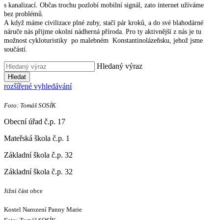
s kanalizací. Občas trochu pozlobí mobilní signál, zato internet užíváme
bez problémů.
A když máme civilizace plné zuby, stačí pár kroků, a do své blahodárné
náruče nás přijme okolní nádherná příroda. Pro ty aktivnější z nás je tu
možnost cykloturistiky po malebném Konstantinolázeňsku, jehož jsme
součástí.
Hledaný výraz
Hledat
rozšířené vyhledávání
Foto: Tomáš SOSÍK
Obecní úřad č.p. 17
Mateřská škola č.p. 1
Základní škola č.p. 32
Základní škola č.p. 32
Jižní část obce
Kostel Narození Panny Marie