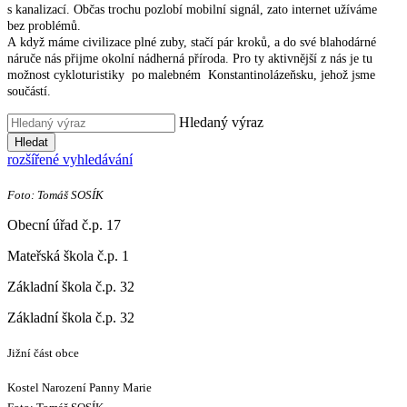
s kanalizací. Občas trochu pozlobí mobilní signál, zato internet užíváme
bez problémů.
A když máme civilizace plné zuby, stačí pár kroků, a do své blahodárné
náruče nás přijme okolní nádherná příroda. Pro ty aktivnější z nás je tu
možnost cykloturistiky po malebném Konstantinolázeňsku, jehož jsme
součástí.
Hledaný výraz
Hledat
rozšířené vyhledávání
Foto: Tomáš SOSÍK
Obecní úřad č.p. 17
Mateřská škola č.p. 1
Základní škola č.p. 32
Základní škola č.p. 32
Jižní část obce
Kostel Narození Panny Marie