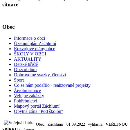
situace
Obec
Informace o obci
Územní plán Záchlumí
Rozvojové plány obce
ŠKOLY V OBCI
AKTUALITY
Dětské hřiště
Obecní dům
Dobrovolné svazky, členství
Sport
Co se nám podařilo - realizované projekty
Životní situace
Veřejné zakázky
Pohřebnictví
Mapový portál Záchlumí
Obytná zóna "Pod školou"
Obec Záchlumí 01.09.2022 vyhlásila
VEŘEJNOU
SBÍRKU
s názvem