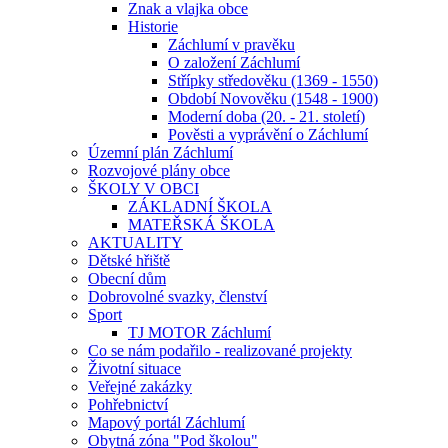
Znak a vlajka obce
Historie
Záchlumí v pravěku
O založení Záchlumí
Střípky středověku (1369 - 1550)
Období Novověku (1548 - 1900)
Moderní doba (20. - 21. století)
Pověsti a vyprávění o Záchlumí
Územní plán Záchlumí
Rozvojové plány obce
ŠKOLY V OBCI
ZÁKLADNÍ ŠKOLA
MATEŘSKÁ ŠKOLA
AKTUALITY
Dětské hřiště
Obecní dům
Dobrovolné svazky, členství
Sport
TJ MOTOR Záchlumí
Co se nám podařilo - realizované projekty
Životní situace
Veřejné zakázky
Pohřebnictví
Mapový portál Záchlumí
Obytná zóna "Pod školou"