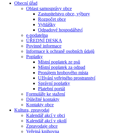
Obecní úřad
Oblast samosprávy obce
Zastupitelstvo obce, výbory
Rozpočet obce
Vyhlášky
Odpadové hospodářství
e-podatelna
ÚŘEDNÍ DESKA
Povinné informace
Informace k ochraně osobních údajů
Poplatky
Místní poplatek ze psů
Místní poplatek za odpad
Pronájem hrobového místa
Užívání veřejného prostranství
Správní poplatky
Platební portál
Formuláře ke stažení
Důležité kontakty
Kontakty obce
Kultura, zpravodaj
Kalendář akcí v obci
Kalendář akcí v okolí
Zpravodaje obce
Veřejná knihovna