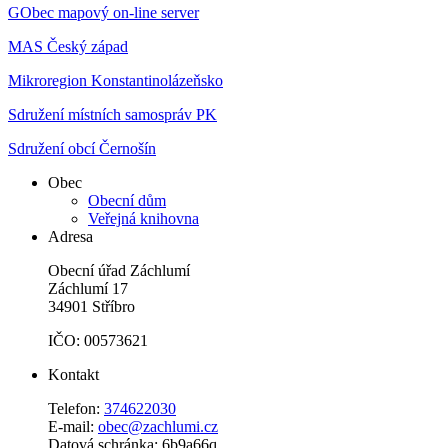
GObec mapový on-line server
MAS Český západ
Mikroregion Konstantinolázeňsko
Sdružení místních samospráv PK
Sdružení obcí Černošín
Obec
Obecní dům
Veřejná knihovna
Adresa
Obecní úřad Záchlumí
Záchlumí 17
34901 Stříbro
IČO: 00573621
Kontakt
Telefon:
374622030
E-mail:
obec@zachlumi.cz
Datová schránka: 6b9a66q