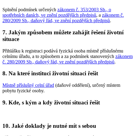
Splnění podmínek určených
zákonem č. 353/2003 Sb., o
spotřebních daních, ve znění pozdějších předpisů
, a
zákonem č.
280/2009 Sb., daňový řád, ve znění pozdějších předpisů
.
7. Jakým způsobem můžete zahájit řešení životní
situace
Přihlášku k registraci podává fyzická osoba místně příslušnému
celnímu úřadu, a to způsobem a za podmínek stanovených
zákonem
č. 280/2009 Sb., daňový řád, ve znění pozdějších předpisů
.
8. Na které instituci životní situaci řešit
Místně příslušný celní úřad
(daňové oddělení), určený místem
pobytu fyzické osoby.
9. Kde, s kým a kdy životní situaci řešit
10. Jaké doklady je nutné mít s sebou