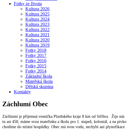
Fotky ze života
Kultura 2026
Kultura 2025
Kultura 2024
Kultura 2023
Kultura 2022
Kultura 2021
Kultura 2020
Kultura 2019
Fotky 2018
Fotky 2017
Fotky 2016
Fotky 2015
Fotky 2014
Základní škola
Mateřská škola
Dětská skupina
Kontakty
Záchlumí
Obec
Záchlumí je příjemná vesnička Plzeňského kraje 8 km od Stříbra. Žije nás
tu asi 450, máme svou mateřinku a školu pro 1. stupeň, koloniál, a na pivko
chodíme do místní hospůdky. Obec má svou vodu, nechybí ani plynofikace