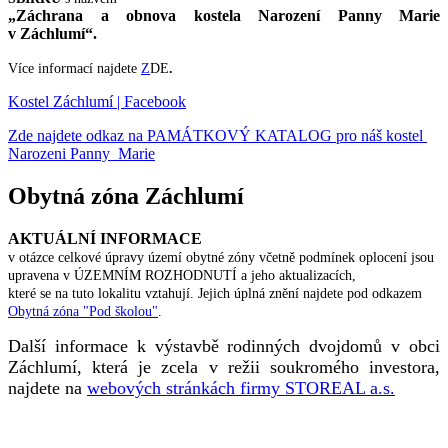
„Záchrana a obnova kostela Narození Panny Marie
v Záchlumí“.
Více informací najdete
Z
DE
.
Kostel Záchlumí | Facebook
Zde najdete odkaz na PAMÁTKOVÝ KATALOG pro náš kostel
Narozeni Panny Marie
Obytná zóna Záchlumí
AKTUÁLNÍ INFORMACE
v otázce celkové úpravy území obytné zóny včetně podmínek oplocení jsou
upravena v ÚZEMNÍM ROZHODNUTÍ a jeho aktualizacích,
které se na tuto lokalitu vztahují. Jejich úplná znění najdete pod odkazem
Obytná zóna "Pod školou"
.
Další informace k výstavbě rodinných dvojdomů v obci
Záchlumí, která je zcela v režii soukromého investora,
najdete na
webových stránkách firmy STOREAL a.s.