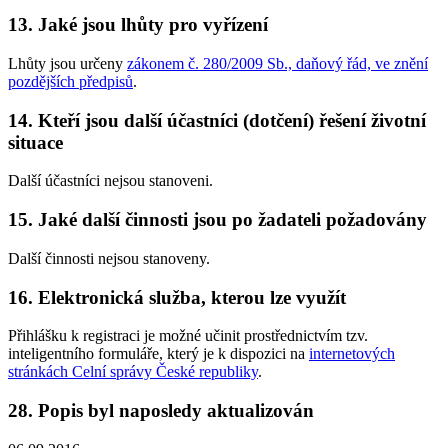
13. Jaké jsou lhůty pro vyřízení
Lhůty jsou určeny
zákonem č. 280/2009 Sb., daňový řád, ve znění
pozdějších předpisů
.
14. Kteří jsou další účastníci (dotčení) řešení životní
situace
Další účastníci nejsou stanoveni.
15. Jaké další činnosti jsou po žadateli požadovány
Další činnosti nejsou stanoveny.
16. Elektronická služba, kterou lze využít
Přihlášku k registraci je možné učinit prostřednictvím tzv.
inteligentního formuláře, který je k dispozici na
internetových
stránkách Celní správy České republiky
.
28. Popis byl naposledy aktualizován