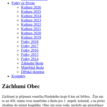
Fotky ze života
Kultura 2026
Kultura 2025
Kultura 2024
Kultura 2023
Kultura 2022
Kultura 2021
Kultura 2020
Kultura 2019
Fotky 2018
Fotky 2017
Fotky 2016
Fotky 2015
Fotky 2014
Základní škola
Mateřská škola
Dětská skupina
Kontakty
Záchlumí
Obec
Záchlumí je příjemná vesnička Plzeňského kraje 8 km od Stříbra. Žije nás
tu asi 450, máme svou mateřinku a školu pro 1. stupeň, koloniál, a na pivko
chodíme do místní hospůdky. Obec má svou vodu, nechybí ani plynofikace