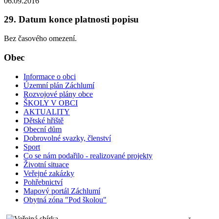
06.09.2016
29. Datum konce platnosti popisu
Bez časového omezení.
Obec
Informace o obci
Územní plán Záchlumí
Rozvojové plány obce
ŠKOLY V OBCI
AKTUALITY
Dětské hřiště
Obecní dům
Dobrovolné svazky, členství
Sport
Co se nám podařilo - realizované projekty
Životní situace
Veřejné zakázky
Pohřebnictví
Mapový portál Záchlumí
Obytná zóna "Pod školou"