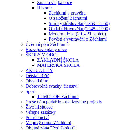
Znak a vlajka obce
Historie
Záchlumí v pravěku
O založení Záchlumí
Střípky středověku (1369 - 1550)
Období Novověku (1548 - 1900)
Moderní doba (20. - 21. století)
Pověsti a vyprávění o Záchlumí
Územní plán Záchlumí
Rozvojové plány obce
ŠKOLY V OBCI
ZÁKLADNÍ ŠKOLA
MATEŘSKÁ ŠKOLA
AKTUALITY
Dětské hřiště
Obecní dům
Dobrovolné svazky, členství
Sport
TJ MOTOR Záchlumí
Co se nám podařilo - realizované projekty
Životní situace
Veřejné zakázky
Pohřebnictví
Mapový portál Záchlumí
Obytná zóna "Pod školou"