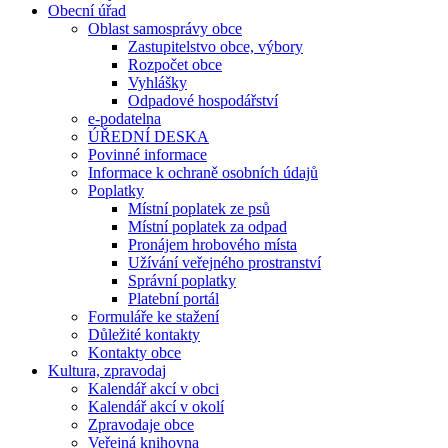
Obecní úřad
Oblast samosprávy obce
Zastupitelstvo obce, výbory
Rozpočet obce
Vyhlášky
Odpadové hospodářství
e-podatelna
ÚŘEDNÍ DESKA
Povinné informace
Informace k ochraně osobních údajů
Poplatky
Místní poplatek ze psů
Místní poplatek za odpad
Pronájem hrobového místa
Užívání veřejného prostranství
Správní poplatky
Platební portál
Formuláře ke stažení
Důležité kontakty
Kontakty obce
Kultura, zpravodaj
Kalendář akcí v obci
Kalendář akcí v okolí
Zpravodaje obce
Veřejná knihovna