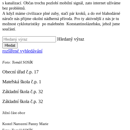
s kanalizací. Občas trochu pozlobí mobilní signál, zato internet užíváme
bez problémů.
A když máme civilizace plné zuby, stačí pár kroků, a do své blahodárné
náruče nás přijme okolní nádherná příroda. Pro ty aktivnější z nás je tu
možnost cykloturistiky po malebném Konstantinolázeňsku, jehož jsme
součástí.
Hledaný výraz
Hledat
rozšířené vyhledávání
Foto: Tomáš SOSÍK
Obecní úřad č.p. 17
Mateřská škola č.p. 1
Základní škola č.p. 32
Základní škola č.p. 32
Jižní část obce
Kostel Narození Panny Marie