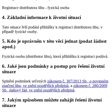
Registrace distributora lihu - fyzická osoba
4. Základní informace k životní situaci
Tato situace řeší podání přihlášky k registraci distributora lihu, v
případě fyzické osoby.
5. Kdo je oprávněn v této věci jednat (podat žádost
apod.)
Fyzická osoba (distributor lihu), která přihlášku k registraci podává.
6. Jaké jsou podmínky a postup pro řešení životní
situace
Splnění podmínek určených
zákonem č. 307/2013 Sb., o povinném
značení lihu, ve znění pozdějších předpisů
, a
zákonem č. 280/2009
Sb., daňový řád, ve znění pozdějších předpisů
.
7. Jakým způsobem můžete zahájit řešení životní
situace