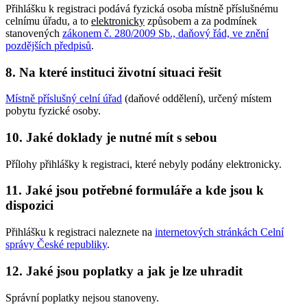
Přihlášku k registraci podává fyzická osoba místně příslušnému
celnímu úřadu, a to
elektronicky
způsobem a za podmínek
stanovených
zákonem č. 280/2009 Sb., daňový řád, ve znění
pozdějších předpisů
.
8. Na které instituci životní situaci řešit
Místně příslušný celní úřad
(daňové oddělení), určený místem
pobytu fyzické osoby.
10. Jaké doklady je nutné mít s sebou
Přílohy přihlášky k registraci, které nebyly podány elektronicky.
11. Jaké jsou potřebné formuláře a kde jsou k
dispozici
Přihlášku k registraci naleznete na
internetových stránkách Celní
správy České republiky
.
12. Jaké jsou poplatky a jak je lze uhradit
Správní poplatky nejsou stanoveny.