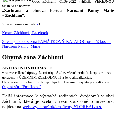
Obec Záchlumí 01.09.2022 vyhlásila
VEŘEJNOU
SBÍRKU
s názvem
„Záchrana a obnova kostela Narození Panny Marie
v Záchlumí“.
Více informací najdete
Z
DE
.
Kostel Záchlumí | Facebook
Zde najdete odkaz na PAMÁTKOVÝ KATALOG pro náš kostel
Narozeni Panny Marie
Obytná zóna Záchlumí
AKTUÁLNÍ INFORMACE
v otázce celkové úpravy území obytné zóny včetně podmínek oplocení jsou
upravena v ÚZEMNÍM ROZHODNUTÍ a jeho aktualizacích,
které se na tuto lokalitu vztahují. Jejich úplná znění najdete pod odkazem
Obytná zóna "Pod školou"
.
Další informace k výstavbě rodinných dvojdomů v obci
Záchlumí, která je zcela v režii soukromého investora,
najdete na
webových stránkách firmy STOREAL a.s.