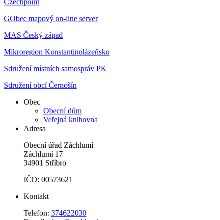
Czechpoint
GObec mapový on-line server
MAS Český západ
Mikroregion Konstantinolázeňsko
Sdružení místních samospráv PK
Sdružení obcí Černošín
Obec
Obecní dům
Veřejná knihovna
Adresa
Obecní úřad Záchlumí
Záchlumí 17
34901 Stříbro
IČO: 00573621
Kontakt
Telefon:
374622030