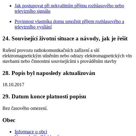
Jak postupovat při nekvalitním příjmu rozhlasového nebo
televizního signálu
Povinnost vlastníka domu umožnit příjem rozhlasového a
televizního vysílání
24. Související životní situace a návody, jak je řešit
Rušení provozu radiokomunikačních zařízení a sítí
elektromagnetickým stíněním nebo odrazy elektromagnetických vln
stavbami nebo činnostmi souvisejícími s prováděním stavby
28. Popis byl naposledy aktualizován
18.10.2017
29. Datum konce platnosti popisu
Bez časového omezení.
Obec
Informace o obci