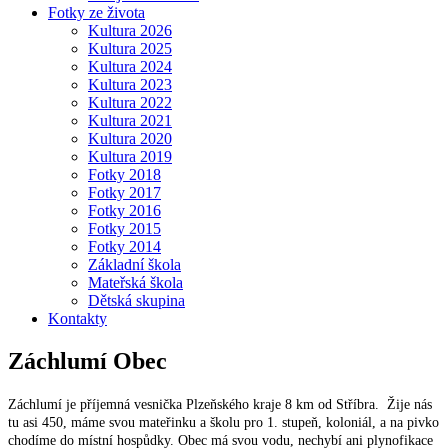
Fotky ze života
Kultura 2026
Kultura 2025
Kultura 2024
Kultura 2023
Kultura 2022
Kultura 2021
Kultura 2020
Kultura 2019
Fotky 2018
Fotky 2017
Fotky 2016
Fotky 2015
Fotky 2014
Základní škola
Mateřská škola
Dětská skupina
Kontakty
Záchlumí
Obec
Záchlumí je příjemná vesnička Plzeňského kraje 8 km od Stříbra. Žije nás
tu asi 450, máme svou mateřinku a školu pro 1. stupeň, koloniál, a na pivko
chodíme do místní hospůdky. Obec má svou vodu, nechybí ani plynofikace