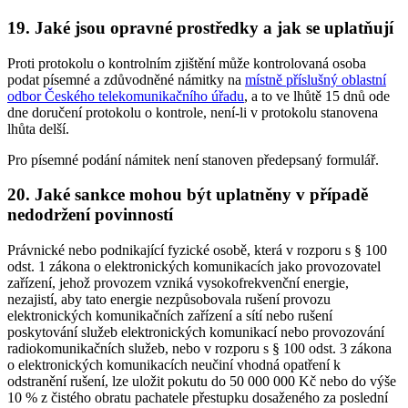
19. Jaké jsou opravné prostředky a jak se uplatňují
Proti protokolu o kontrolním zjištění může kontrolovaná osoba
podat písemné a zdůvodněné námitky na
místně příslušný oblastní
odbor Českého telekomunikačního úřadu
, a to ve lhůtě 15 dnů ode
dne doručení protokolu o kontrole, není-li v protokolu stanovena
lhůta delší.
Pro písemné podání námitek není stanoven předepsaný formulář.
20. Jaké sankce mohou být uplatněny v případě
nedodržení povinností
Právnické nebo podnikající fyzické osobě, která v rozporu s § 100
odst. 1 zákona o elektronických komunikacích jako provozovatel
zařízení, jehož provozem vzniká vysokofrekvenční energie,
nezajistí, aby tato energie nezpůsobovala rušení provozu
elektronických komunikačních zařízení a sítí nebo rušení
poskytování služeb elektronických komunikací nebo provozování
radiokomunikačních služeb, nebo v rozporu s § 100 odst. 3 zákona
o elektronických komunikacích neučiní vhodná opatření k
odstranění rušení, lze uložit pokutu do 50 000 000 Kč nebo do výše
10 % z čistého obratu pachatele přestupku dosaženého za poslední