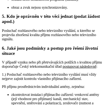
obraz a zvuk nejsou synchronizovány.
5. Kdo je oprávněn v této věci jednat (podat žádost
apod.)
Posluchač rozhlasového nebo televizního vysílání, u kterého se
projevila zhoršená kvalita příjmu rozhlasového nebo televizního
signálu.
6. Jaké jsou podmínky a postup pro řešení životní
situace
V případě vzniku nebo při přetrvávajících potížích s kvalitou příjmu
doporučuje Český telekomunikační úřad
postupovat následovně
:
1.) Posluchač rozhlasového nebo televizního vysílání musí vždy
nejprve zajistit kontrolu vlastního přijímacího zařízení.
Při příjmu prostřednictvím individuální antény, zejména:
zkontrolovat instalaci přijímacího zařízení: venkovní antény
(její vhodnost pro přijímaný kanál, mechanický stav,
upevnění, směrování a polarizaci), zesilovače (nutnost a