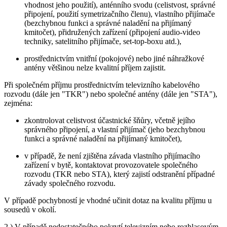
vhodnost jeho použití), anténního svodu (celistvost, správné
připojení, použití symetrizačního členu), vlastního přijímače
(bezchybnou funkci a správné naladění na přijímaný
kmitočet), přidružených zařízení (připojení audio-video
techniky, satelitního přijímače, set-top-boxu atd.),
prostřednictvím vnitřní (pokojové) nebo jiné náhražkové
antény většinou nelze kvalitní příjem zajistit.
Při společném příjmu prostřednictvím televizního kabelového
rozvodu (dále jen "TKR") nebo společné antény (dále jen "STA"),
zejména:
zkontrolovat celistvost účastnické šňůry, včetně jejího
správného připojení, a vlastní přijímač (jeho bezchybnou
funkci a správné naladění na přijímaný kmitočet),
v případě, že není zjištěna závada vlastního přijímacího
zařízení v bytě, kontaktovat provozovatele společného
rozvodu (TKR nebo STA), který zajistí odstranění případné
závady společného rozvodu.
V případě pochybností je vhodné učinit dotaz na kvalitu příjmu u
sousedů v okolí.
2.) V případě nedostatečného pokrytí televizním nebo rozhlasovým