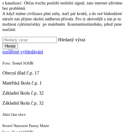
s kanalizací. Občas trochu pozlobí mobilní signál, zato internet užíváme
bez problémů.
A když máme civilizace plné zuby, stačí pár kroků, a do své blahodárné
náruče nás přijme okolní nádherná příroda. Pro ty aktivnější z nás je tu
možnost cykloturistiky po malebném Konstantinolázeňsku, jehož jsme
součástí.
Hledaný výraz
Hledat
rozšířené vyhledávání
Foto: Tomáš SOSÍK
Obecní úřad č.p. 17
Mateřská škola č.p. 1
Základní škola č.p. 32
Základní škola č.p. 32
Jižní část obce
Kostel Narození Panny Marie