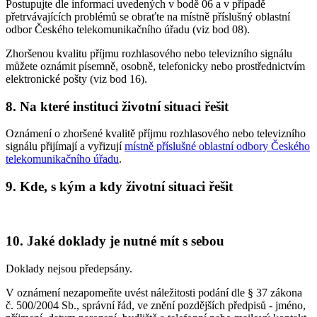
Postupujte dle informací uvedených v bodě 06 a v případě
přetrvávajících problémů se obraťte na místně příslušný oblastní
odbor Českého telekomunikačního úřadu (viz bod 08).
Zhoršenou kvalitu příjmu rozhlasového nebo televizního signálu
můžete oznámit písemně, osobně, telefonicky nebo prostřednictvím
elektronické pošty (viz bod 16).
8. Na které instituci životní situaci řešit
Oznámení o zhoršené kvalitě příjmu rozhlasového nebo televizního
signálu přijímají a vyřizují
místně příslušné oblastní odbory Českého
telekomunikačního úřadu
.
9. Kde, s kým a kdy životní situaci řešit
10. Jaké doklady je nutné mít s sebou
Doklady nejsou předepsány.
V oznámení nezapomeňte uvést náležitosti podání dle § 37 zákona
č. 500/2004 Sb., správní řád, ve znění pozdějších předpisů - jméno,