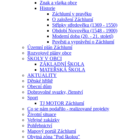
Znak a vlajka obce
Historie
Záchlumí v pravěku
O založení Záchlumí
Střípky středověku (1369 - 1550)
Období Novověku (1548 - 1900)
Moderní doba (20. - 21. století)
Pověsti a vyprávění o Záchlumí
Územní plán Záchlumí
Rozvojové plány obce
ŠKOLY V OBCI
ZÁKLADNÍ ŠKOLA
MATEŘSKÁ ŠKOLA
AKTUALITY
Dětské hřiště
Obecní dům
Dobrovolné svazky, členství
Sport
TJ MOTOR Záchlumí
Co se nám podařilo - realizované projekty
Životní situace
Veřejné zakázky
Pohřebnictví
Mapový portál Záchlumí
Obytná zóna "Pod školou"