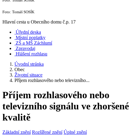
Foto: Tomáš SOSÍK
Foto: Tomáš SOSÍK
Hlavní cesta u Obecního domu č.p. 17
Úřední deska
Místní poplatky
ZŠ a MŠ Záchlumí
Zpravodaj
Hlášení rozhlasu
Úvodní stránka
Obec
Životní situace
Příjem rozhlasového nebo televizního...
Příjem rozhlasového nebo
televizního signálu ve zhoršené
kvalitě
Základní znění
Rozšířené znění
Úplné znění