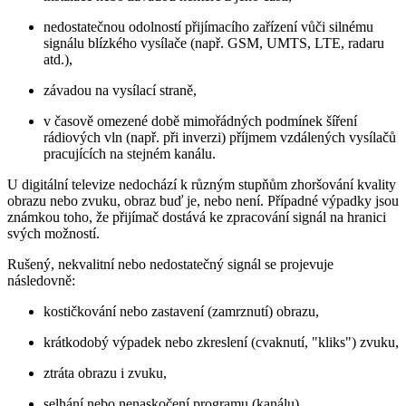
nedostatečnou odolností přijímacího zařízení vůči silnému
signálu blízkého vysílače (např. GSM, UMTS, LTE, radaru
atd.),
závadou na vysílací straně,
v časově omezené době mimořádných podmínek šíření
rádiových vln (např. při inverzi) příjmem vzdálených vysílačů
pracujících na stejném kanálu.
U digitální televize nedochází k různým stupňům zhoršování kvality
obrazu nebo zvuku, obraz buď je, nebo není. Případné výpadky jsou
známkou toho, že přijímač dostává ke zpracování signál na hranici
svých možností.
Rušený, nekvalitní nebo nedostatečný signál se projevuje
následovně:
kostičkování nebo zastavení (zamrznutí) obrazu,
krátkodobý výpadek nebo zkreslení (cvaknutí, "kliks") zvuku,
ztráta obrazu i zvuku,
selhání nebo nenaskočení programu (kanálu),