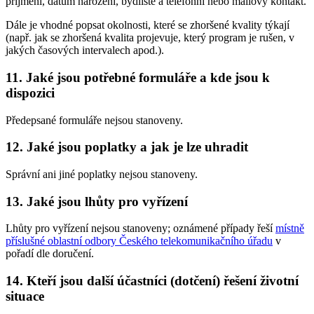
příjmení, datum narození, bydliště a telefonní nebo mailový kontakt.
Dále je vhodné popsat okolnosti, které se zhoršené kvality týkají
(např. jak se zhoršená kvalita projevuje, který program je rušen, v
jakých časových intervalech apod.).
11. Jaké jsou potřebné formuláře a kde jsou k
dispozici
Předepsané formuláře nejsou stanoveny.
12. Jaké jsou poplatky a jak je lze uhradit
Správní ani jiné poplatky nejsou stanoveny.
13. Jaké jsou lhůty pro vyřízení
Lhůty pro vyřízení nejsou stanoveny; oznámené případy řeší
místně
příslušné oblastní odbory Českého telekomunikačního úřadu
v
pořadí dle doručení.
14. Kteří jsou další účastníci (dotčení) řešení životní
situace