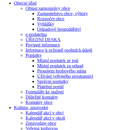
Obecní úřad
Oblast samosprávy obce
Zastupitelstvo obce, výbory
Rozpočet obce
Vyhlášky
Odpadové hospodářství
e-podatelna
ÚŘEDNÍ DESKA
Povinné informace
Informace k ochraně osobních údajů
Poplatky
Místní poplatek ze psů
Místní poplatek za odpad
Pronájem hrobového místa
Užívání veřejného prostranství
Správní poplatky
Platební portál
Formuláře ke stažení
Důležité kontakty
Kontakty obce
Kultura, zpravodaj
Kalendář akcí v obci
Kalendář akcí v okolí
Zpravodaje obce
Veřejná knihovna