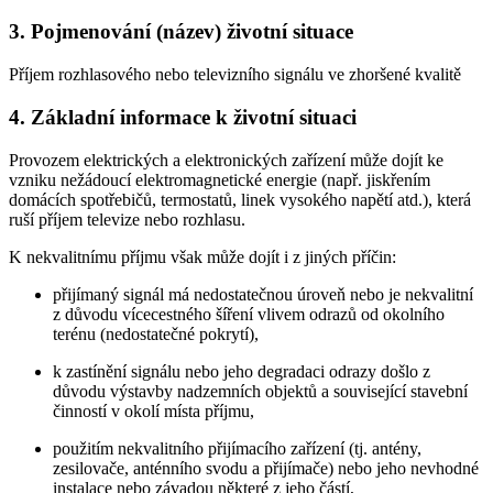
3. Pojmenování (název) životní situace
Příjem rozhlasového nebo televizního signálu ve zhoršené kvalitě
4. Základní informace k životní situaci
Provozem elektrických a elektronických zařízení může dojít ke
vzniku nežádoucí elektromagnetické energie (např. jiskřením
domácích spotřebičů, termostatů, linek vysokého napětí atd.), která
ruší příjem televize nebo rozhlasu.
K nekvalitnímu příjmu však může dojít i z jiných příčin:
přijímaný signál má nedostatečnou úroveň nebo je nekvalitní
z důvodu vícecestného šíření vlivem odrazů od okolního
terénu (nedostatečné pokrytí),
k zastínění signálu nebo jeho degradaci odrazy došlo z
důvodu výstavby nadzemních objektů a související stavební
činností v okolí místa příjmu,
použitím nekvalitního přijímacího zařízení (tj. antény,
zesilovače, anténního svodu a přijímače) nebo jeho nevhodné
instalace nebo závadou některé z jeho částí,