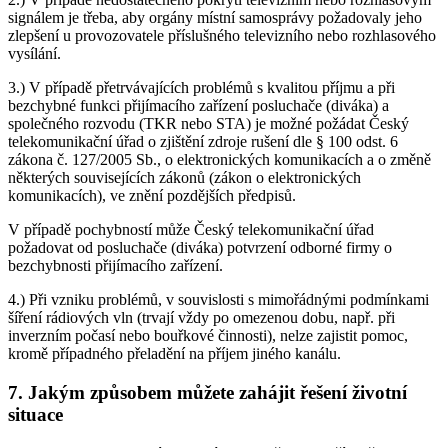
signálem je třeba, aby orgány místní samosprávy požadovaly jeho
zlepšení u provozovatele příslušného televizního nebo rozhlasového
vysílání.
3.) V případě přetrvávajících problémů s kvalitou příjmu a při
bezchybné funkci přijímacího zařízení posluchače (diváka) a
společného rozvodu (TKR nebo STA) je možné požádat Český
telekomunikační úřad o zjištění zdroje rušení dle § 100 odst. 6
zákona č. 127/2005 Sb., o elektronických komunikacích a o změně
některých souvisejících zákonů (zákon o elektronických
komunikacích), ve znění pozdějších předpisů.
V případě pochybností může Český telekomunikační úřad
požadovat od posluchače (diváka) potvrzení odborné firmy o
bezchybnosti přijímacího zařízení.
4.) Při vzniku problémů, v souvislosti s mimořádnými podmínkami
šíření rádiových vln (trvají vždy po omezenou dobu, např. při
inverzním počasí nebo bouřkové činnosti), nelze zajistit pomoc,
kromě případného přeladění na příjem jiného kanálu.
7. Jakým způsobem můžete zahájit řešení životní
situace