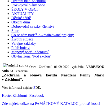
Územní plán Záchlumí
Rozvojové plány obce
ŠKOLY V OBCI
AKTUALITY
Dětské hřiště
Obecní dům
Dobrovolné svazky, členství
Sport
Co se nám podařilo - realizované projekty
Životní situace
Veřejné zakázky
Pohřebnictví
Mapový portál Záchlumí
Obytná zóna "Pod školou"
Obec Záchlumí 01.09.2022 vyhlásila
VEŘEJNOU
SBÍRKU
s názvem
„Záchrana a obnova kostela Narození Panny Marie
v Záchlumí“.
Více informací najdete
Z
DE
.
Kostel Záchlumí | Facebook
Zde najdete odkaz na PAMÁTKOVÝ KATALOG pro náš kostel