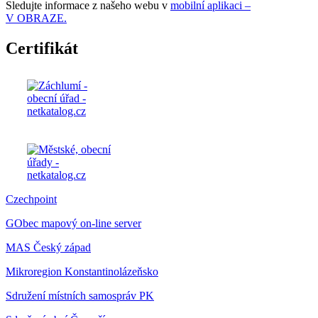
Sledujte informace z našeho webu v
mobilní aplikaci –
V OBRAZE.
Certifikát
Czechpoint
GObec mapový on-line server
MAS Český západ
Mikroregion Konstantinolázeňsko
Sdružení místních samospráv PK