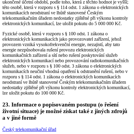
ukončené účetní období, podle toho, která z těchto hodnot je vyšší;
této osobě, která v rozporu s § 114 odst. 1 zákona o elektronických
komunikacích neodstraní ve lhůtě stanovené Českým
telekomunikačním úřadem nedostatky zjištěné při výkonu kontroly
elektronických komunikací, lze uložit pokutu do 5 000 000 Kč.
Fyzické osobě, která v rozporu s § 100 odst. 1 zákona o
elektronických komunikacích jako provozovatel zařízení, jehož
provozem vzniká vysokofrekvenční energie, nezajistí, aby tato
energie nezpůsobovala rušení provozu elektronických
komunikačních zařízení a sítí nebo rušení poskytování služeb
elektronických komunikací nebo provozování radiokomunikačních
služeb, nebo v rozporu s § 100 odst. 3 zákona o elektronických
komunikacích neučiní vhodná opatření k odstranění rušení, nebo v
rozporu s § 114 odst. 1 zákona o elektronických komunikacích
neodstraní ve lhůtě stanovené Českým telekomunikačním úřadem
nedostatky zjištěné při výkonu kontroly elektronických komunikací,
lze uložit pokutu do 100 000 Kč.
23. Informace o popisovaném postupu (o řešení
životní situace) je možné získat také z jiných zdrojů
a v jiné formě
Český telekomunikační úřad