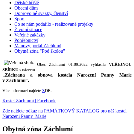
Dětské hřiště
Obecní dům
Dobrovolné svazky, členství
Sport
Co se nám podařilo - realizované projekty
Životní situace
Veřejné zakázky
Pohřebnictví
Mapový portál Záchlumí
Obytná zóna "Pod školou"
Obec Záchlumí 01.09.2022 vyhlásila
VEŘEJNOU
SBÍRKU
s názvem
„Záchrana a obnova kostela Narození Panny Marie
v Záchlumí“.
Více informací najdete
Z
DE
.
Kostel Záchlumí | Facebook
Zde najdete odkaz na PAMÁTKOVÝ KATALOG pro náš kostel
Narozeni Panny Marie
Obytná zóna Záchlumí