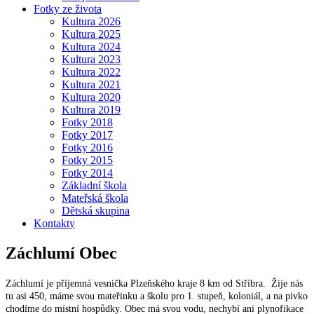
Fotky ze života
Kultura 2026
Kultura 2025
Kultura 2024
Kultura 2023
Kultura 2022
Kultura 2021
Kultura 2020
Kultura 2019
Fotky 2018
Fotky 2017
Fotky 2016
Fotky 2015
Fotky 2014
Základní škola
Mateřská škola
Dětská skupina
Kontakty
Záchlumí
Obec
Záchlumí je příjemná vesnička Plzeňského kraje 8 km od Stříbra. Žije nás
tu asi 450, máme svou mateřinku a školu pro 1. stupeň, koloniál, a na pivko
chodíme do místní hospůdky. Obec má svou vodu, nechybí ani plynofikace