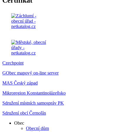
Certifikát
Czechpoint
GObec mapový on-line server
MAS Český západ
Mikroregion Konstantinolázeňsko
Sdružení místních samospráv PK
Sdružení obcí Černošín
Obec
Obecní dům