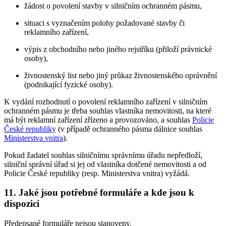
žádost o povolení stavby v silničním ochranném pásmu,
situaci s vyznačením polohy požadované stavby či
reklamního zařízení,
výpis z obchodního nebo jiného rejstříku (přiloží právnické
osoby),
živnostenský list nebo jiný průkaz živnostenského oprávnění
(podnikající fyzické osoby).
K vydání rozhodnutí o povolení reklamního zařízení v silničním
ochranném pásmu je třeba souhlas vlastníka nemovitosti, na které
má být reklamní zařízení zřízeno a provozováno, a souhlas
Policie
České republiky
(v případě ochranného pásma dálnice souhlas
Ministerstva vnitra
).
Pokud žadatel souhlas silničnímu správnímu úřadu nepředloží,
silniční správní úřad si jej od vlastníka dotčené nemovitosti a od
Policie České republiky (resp. Ministerstva vnitra) vyžádá.
11. Jaké jsou potřebné formuláře a kde jsou k
dispozici
Předepsané formuláře nejsou stanoveny.