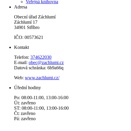
Veřejná knihovna
Adresa
Obecní úřad Záchlumí
Záchlumí 17
34901 Stříbro
IČO: 00573621
Kontakt
Telefon:
374622030
E-mail:
obec@zachlumi.cz
Datová schránka: 6b9a66q
Web:
www.zachlumi.cz/
Úřední hodiny
Po: 08:00-11:00, 13:00-16:00
Út: zavřeno
ST: 08:00-11:00, 13:00-16:00
Čt: zavřeno
Pá: zavřeno