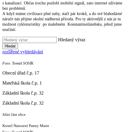
s kanalizací. Občas trochu pozlobí mobilní signál, zato internet užíváme
bez problémů.
A když máme civilizace plné zuby, stačí pár kroků, a do své blahodárné
náruče nás přijme okolní nádherná příroda. Pro ty aktivnější z nás je tu
možnost cykloturistiky po malebném Konstantinolázeňsku, jehož jsme
součástí.
Hledaný výraz
Hledat
rozšířené vyhledávání
Foto: Tomáš SOSÍK
Obecní úřad č.p. 17
Mateřská škola č.p. 1
Základní škola č.p. 32
Základní škola č.p. 32
Jižní část obce
Kostel Narození Panny Marie