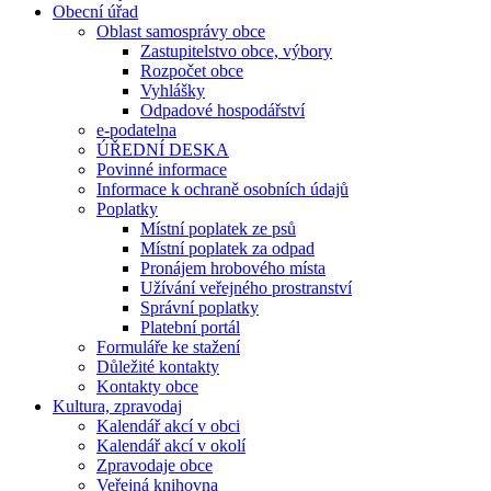
Obecní úřad
Oblast samosprávy obce
Zastupitelstvo obce, výbory
Rozpočet obce
Vyhlášky
Odpadové hospodářství
e-podatelna
ÚŘEDNÍ DESKA
Povinné informace
Informace k ochraně osobních údajů
Poplatky
Místní poplatek ze psů
Místní poplatek za odpad
Pronájem hrobového místa
Užívání veřejného prostranství
Správní poplatky
Platební portál
Formuláře ke stažení
Důležité kontakty
Kontakty obce
Kultura, zpravodaj
Kalendář akcí v obci
Kalendář akcí v okolí
Zpravodaje obce
Veřejná knihovna