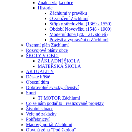
Znak a vlajka obce
Historie
Záchlumí v pravěku
O založení Záchlumí
Střípky středověku (1369 - 1550)
Období Novověku (1548 - 1900)
Moderní doba (20. - 21. století)
Pověsti a vyprávění o Záchlumí
Územní plán Záchlumí
Rozvojové plány obce
ŠKOLY V OBCI
ZÁKLADNÍ ŠKOLA
MATEŘSKÁ ŠKOLA
AKTUALITY
Dětské hřiště
Obecní dům
Dobrovolné svazky, členství
Sport
TJ MOTOR Záchlumí
Co se nám podařilo - realizované projekty
Životní situace
Veřejné zakázky
Pohřebnictví
Mapový portál Záchlumí
Obytná zóna "Pod školou"