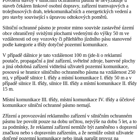
Povolení stavby v silničním ochranném pásmu se nevyžaduje u
staveb čekáren linkové osobní dopravy, zařízení tramvajových a
trolejbusových drah, telekomunikačních a energetických vedení a
pro stavby související s úpravou odtokových poměrů.
Silniční ochranné pásmo je prostor mimo souvisle zastavěné území
obce ohraničený svislými plochami vedenými do výšky 50 m ve
vzdálenosti od osy vozovky či přilehlého jízdního pásu stanovené
podle kategorie a třídy dotyčné pozemní komunikace.
V případě dálnice je tato vzdálenost 100 m (jde-li o reklamní
poutače, propagační a jiné zařízení, světelné zdroje, barevné plochy
a jiná obdobná zařízení viditelná uživateli pozemní komunikace,
posouvá se hranice silničního ochranného pásma na vzdálenost 250
m), v případě silnice I. třídy a místní komunikace I. třídy 50 m a v
případě silnice II. třídy, silnice III. třídy a místní komunikace II. třídy
15 m.
Místní komunikace III. třídy, místní komunikace IV. třídy a účelové
komunikace silniční ochranné pásmo nemají.
Zřízení a provozování reklamního zařízení v silničním ochranném
pásmu lze povolit pouze na dobu určitou, nejvýše na dobu 5 let, a to
za podmínky, že reklamní zařízení nemůže být zaměněno s dopravní
značkou nebo s dopravním zařízením, a že nemůže oslnit uživatele
dotčené pozemní komunikace nebo jinak narušit provoz na