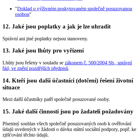
"
Doklad o výživném poskytovaném společně posuzovanou
osobou
"
12. Jaké jsou poplatky a jak je lze uhradit
Správní ani jiné poplatky nejsou stanoveny.
13. Jaké jsou lhůty pro vyřízení
Lhůty jsou řešeny v souladu se
zákonem č. 500/2004 Sb., správní
řád, ve znění pozdějších předpisů
.
14. Kteří jsou další účastníci (dotčení) řešení životní
situace
Mezi další účastníky patří společně posuzované osoby.
15. Jaké další činnosti jsou po žadateli požadovány
Písemný souhlas všech společně posuzovaných osob k ověřování
údajů uvedených v žádosti o dávku státní sociální podpory, popř. ke
zjišťování těchto údajů.