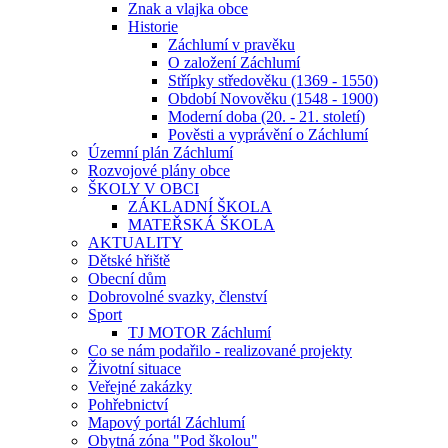
Znak a vlajka obce
Historie
Záchlumí v pravěku
O založení Záchlumí
Střípky středověku (1369 - 1550)
Období Novověku (1548 - 1900)
Moderní doba (20. - 21. století)
Pověsti a vyprávění o Záchlumí
Územní plán Záchlumí
Rozvojové plány obce
ŠKOLY V OBCI
ZÁKLADNÍ ŠKOLA
MATEŘSKÁ ŠKOLA
AKTUALITY
Dětské hřiště
Obecní dům
Dobrovolné svazky, členství
Sport
TJ MOTOR Záchlumí
Co se nám podařilo - realizované projekty
Životní situace
Veřejné zakázky
Pohřebnictví
Mapový portál Záchlumí
Obytná zóna "Pod školou"