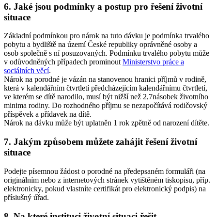
6. Jaké jsou podmínky a postup pro řešení životní
situace
Základní podmínkou pro nárok na tuto dávku je podmínka trvalého
pobytu a bydliště na území České republiky oprávněné osoby a
osob společně s ní posuzovaných. Podmínku trvalého pobytu může
v odůvodněných případech prominout
Ministerstvo práce a
sociálních věcí
.
Nárok na porodné je vázán na stanovenou hranici příjmů v rodině,
která v kalendářním čtvrtletí předcházejícím kalendářnímu čtvrtletí,
ve kterém se dítě narodilo, musí být nižší než 2,7násobek životního
minima rodiny. Do rozhodného příjmu se nezapočítává rodičovský
příspěvek a přídavek na dítě.
Nárok na dávku může být uplatněn 1 rok zpětně od narození dítěte.
7. Jakým způsobem můžete zahájit řešení životní
situace
Podejte písemnou žádost o porodné na předepsaném formuláři (na
originálním nebo z internetových stránek vytištěném tiskopisu, příp.
elektronicky, pokud vlastníte certifikát pro elektronický podpis) na
příslušný úřad.
8. Na které instituci životní situaci řešit