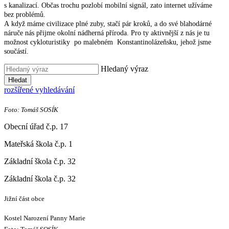
s kanalizací. Občas trochu pozlobí mobilní signál, zato internet užíváme
bez problémů.
A když máme civilizace plné zuby, stačí pár kroků, a do své blahodárné
náruče nás přijme okolní nádherná příroda. Pro ty aktivnější z nás je tu
možnost cykloturistiky po malebném Konstantinolázeňsku, jehož jsme
součástí.
Hledaný výraz
Hledat
rozšířené vyhledávání
Foto: Tomáš SOSÍK
Obecní úřad č.p. 17
Mateřská škola č.p. 1
Základní škola č.p. 32
Základní škola č.p. 32
Jižní část obce
Kostel Narození Panny Marie