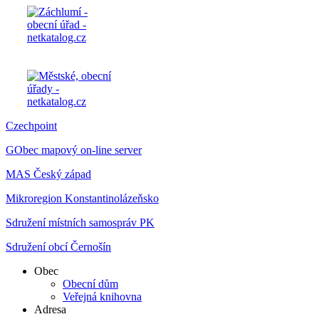
Czechpoint
GObec mapový on-line server
MAS Český západ
Mikroregion Konstantinolázeňsko
Sdružení místních samospráv PK
Sdružení obcí Černošín
Obec
Obecní dům
Veřejná knihovna
Adresa