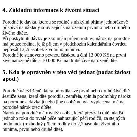
4. Základní informace k životní situaci
Porodné je dávka, kterou se rodině s nízkými příjmy jednorázově
přispívá na náklady související s narozením prvního nebo druhého
živého dítěte.
Při poskytnutí dávky je zkoumán příjem rodiny; nárok na porodné
má pouze rodina, jejíž příjem v předchozím kalendářním čtvrtletí
nepřesáhl 2,7násobek životního minima.
Porodné je stanoveno pevnou částkou a činí 13 000 Kč na první
živě narozené dítě a 10 000 Kč na druhé živě narozené dítě.
5. Kdo je oprávněn v této věci jednat (podat žádost
apod.)
Porodné náleží ženě, která porodila své první nebo druhé živé dítě.
Jestliže žena, která dítě porodila, zemřela, splnila podmínky nároku
na porodné a dávka jí nebo jiné osobě nebyla vyplacena, má na
porodné nárok otec dítěte.
Nárok na porodné má rovněž osoba, která převzala dítě mladší
jednoho roku do trvalé péče nahrazující péči rodičů, za stejných
podmínek (rozhodný příjem rodiny do 2,7násobku životního
minima, první nebo druhé dítě).