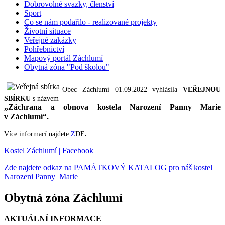
Dobrovolné svazky, členství
Sport
Co se nám podařilo - realizované projekty
Životní situace
Veřejné zakázky
Pohřebnictví
Mapový portál Záchlumí
Obytná zóna "Pod školou"
Obec Záchlumí 01.09.2022 vyhlásila
VEŘEJNOU
SBÍRKU
s názvem
„Záchrana a obnova kostela Narození Panny Marie
v Záchlumí“.
Více informací najdete
Z
DE
.
Kostel Záchlumí | Facebook
Zde najdete odkaz na PAMÁTKOVÝ KATALOG pro náš kostel
Narozeni Panny Marie
Obytná zóna Záchlumí
AKTUÁLNÍ INFORMACE