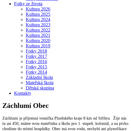
Fotky ze života
Kultura 2026
Kultura 2025
Kultura 2024
Kultura 2023
Kultura 2022
Kultura 2021
Kultura 2020
Kultura 2019
Fotky 2018
Fotky 2017
Fotky 2016
Fotky 2015
Fotky 2014
Základní škola
Mateřská škola
Dětská skupina
Kontakty
Záchlumí
Obec
Záchlumí je příjemná vesnička Plzeňského kraje 8 km od Stříbra. Žije nás
tu asi 450, máme svou mateřinku a školu pro 1. stupeň, koloniál, a na pivko
chodíme do místní hospůdky. Obec má svou vodu, nechybí ani plynofikace