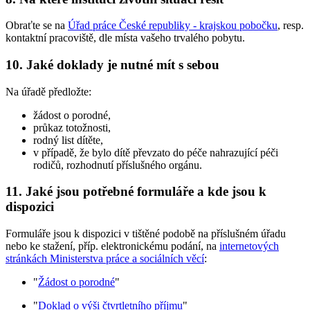
Obraťte se na
Úřad práce České republiky - krajskou pobočku
, resp.
kontaktní pracoviště, dle místa vašeho trvalého pobytu.
10. Jaké doklady je nutné mít s sebou
Na úřadě předložte:
žádost o porodné,
průkaz totožnosti,
rodný list dítěte,
v případě, že bylo dítě převzato do péče nahrazující péči
rodičů, rozhodnutí příslušného orgánu.
11. Jaké jsou potřebné formuláře a kde jsou k
dispozici
Formuláře jsou k dispozici v tištěné podobě na příslušném úřadu
nebo ke stažení, příp. elektronickému podání, na
internetových
stránkách Ministerstva práce a sociálních věcí
:
"
Žádost o porodné
"
"
Doklad o výši čtvrtletního příjmu
"