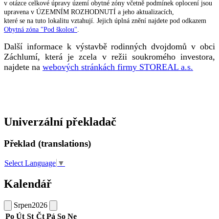
v otázce celkové úpravy území obytné zóny včetně podmínek oplocení jsou
upravena v ÚZEMNÍM ROZHODNUTÍ a jeho aktualizacích,
které se na tuto lokalitu vztahují. Jejich úplná znění najdete pod odkazem
Obytná zóna "Pod školou"
.
Další informace k výstavbě rodinných dvojdomů v obci
Záchlumí, která je zcela v režii soukromého investora,
najdete na
webových stránkách firmy STOREAL a.s.
Univerzální překladač
Překlad (translations)
Select Language
▼
Kalendář
Srpen
2026
Po
Út
St
Čt
Pá
So
Ne