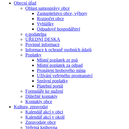
Obecní úřad
Oblast samosprávy obce
Zastupitelstvo obce, výbory
Rozpočet obce
Vyhlášky
Odpadové hospodářství
e-podatelna
ÚŘEDNÍ DESKA
Povinné informace
Informace k ochraně osobních údajů
Poplatky
Místní poplatek ze psů
Místní poplatek za odpad
Pronájem hrobového místa
Užívání veřejného prostranství
Správní poplatky
Platební portál
Formuláře ke stažení
Důležité kontakty
Kontakty obce
Kultura, zpravodaj
Kalendář akcí v obci
Kalendář akcí v okolí
Zpravodaje obce
Veřejná knihovna