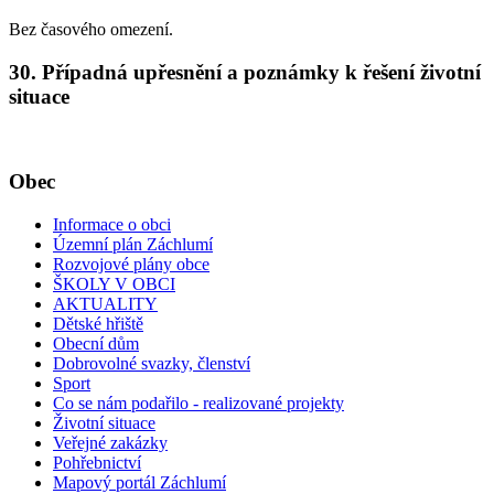
Bez časového omezení.
30. Případná upřesnění a poznámky k řešení životní
situace
Obec
Informace o obci
Územní plán Záchlumí
Rozvojové plány obce
ŠKOLY V OBCI
AKTUALITY
Dětské hřiště
Obecní dům
Dobrovolné svazky, členství
Sport
Co se nám podařilo - realizované projekty
Životní situace
Veřejné zakázky
Pohřebnictví
Mapový portál Záchlumí