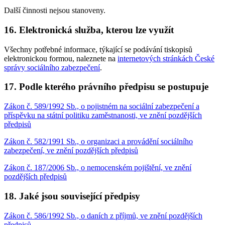
Další činnosti nejsou stanoveny.
16. Elektronická služba, kterou lze využít
Všechny potřebné informace, týkající se podávání tiskopisů
elektronickou formou, naleznete na
internetových stránkách České
správy sociálního zabezpečení
.
17. Podle kterého právního předpisu se postupuje
Zákon č. 589/1992 Sb., o pojistném na sociální zabezpečení a
příspěvku na státní politiku zaměstnanosti, ve znění pozdějších
předpisů
Zákon č. 582/1991 Sb., o organizaci a provádění sociálního
zabezpečení, ve znění pozdějších předpisů
Zákon č. 187/2006 Sb., o nemocenském pojištění, ve znění
pozdějších předpisů
18. Jaké jsou související předpisy
Zákon č. 586/1992 Sb., o daních z příjmů, ve znění pozdějších
předpisů