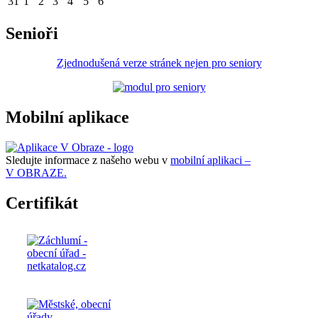
31
1
2
3
4
5
6
Senioři
Zjednodušená verze stránek nejen pro seniory
Mobilní aplikace
Sledujte informace z našeho webu v
mobilní aplikaci –
V OBRAZE.
Certifikát