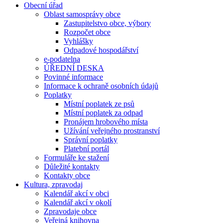
Obecní úřad
Oblast samosprávy obce
Zastupitelstvo obce, výbory
Rozpočet obce
Vyhlášky
Odpadové hospodářství
e-podatelna
ÚŘEDNÍ DESKA
Povinné informace
Informace k ochraně osobních údajů
Poplatky
Místní poplatek ze psů
Místní poplatek za odpad
Pronájem hrobového místa
Užívání veřejného prostranství
Správní poplatky
Platební portál
Formuláře ke stažení
Důležité kontakty
Kontakty obce
Kultura, zpravodaj
Kalendář akcí v obci
Kalendář akcí v okolí
Zpravodaje obce
Veřejná knihovna