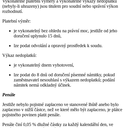
Vykonatelné platební výměry a vykonatelné výkazy nedoplatků
(nebyly-li uhrazeny) jsou titulem pro soudní nebo správní výkon
rozhodnutí.
Platební výměr:
je vykonatelný bez ohledu na právní moc, jestliže od jeho
doručení uplynulo 15 dnů,
lze podat odvolání a opravný prostředek k soudu.
Výkaz nedoplatků:
je vykonatelný dnem vyhotovení,
lze podat do 8 dnů od doručení písemné námitky, pokud
zaměstnavatel nesouhlasí s výkazem nedoplatků; podání
námitek nemá odkladný účinek.
Penále
Jestliže nebylo pojistné zaplaceno ve stanovené lhůtě anebo bylo
zaplaceno v nižší částce, než ve které mělo být zaplaceno, je plátce
pojistného povinen platit penále.
Penále činí 0,05 % dlužné částky za každý kalendářní den, ve