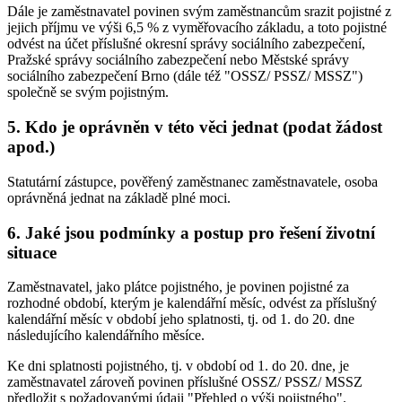
Dále je zaměstnavatel povinen svým zaměstnancům srazit pojistné z
jejich příjmu ve výši 6,5 % z vyměřovacího základu, a toto pojistné
odvést na účet příslušné okresní správy sociálního zabezpečení,
Pražské správy sociálního zabezpečení nebo Městské správy
sociálního zabezpečení Brno (dále též "OSSZ/ PSSZ/ MSSZ")
společně se svým pojistným.
5. Kdo je oprávněn v této věci jednat (podat žádost
apod.)
Statutární zástupce, pověřený zaměstnanec zaměstnavatele, osoba
oprávněná jednat na základě plné moci.
6. Jaké jsou podmínky a postup pro řešení životní
situace
Zaměstnavatel, jako plátce pojistného, je povinen pojistné za
rozhodné období, kterým je kalendářní měsíc, odvést za příslušný
kalendářní měsíc v období jeho splatnosti, tj. od 1. do 20. dne
následujícího kalendářního měsíce.
Ke dni splatnosti pojistného, tj. v období od 1. do 20. dne, je
zaměstnavatel zároveň povinen příslušné OSSZ/ PSSZ/ MSSZ
předložit s požadovanými údaji "Přehled o výši pojistného".