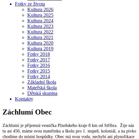
Fotky ze života
Kultura 2026
Kultura 2025
Kultura 2024
Kultura 2023
Kultura 2022
Kultura 2021
Kultura 2020
Kultura 2019
Fotky 2018
Fotky 2017
Fotky 2016
Fotky 2015
Fotky 2014
Základní škola
Mateřská škola
Dětská skupina
Kontakty
Záchlumí
Obec
Záchlumí je příjemná vesnička Plzeňského kraje 8 km od Stříbra. Žije nás
tu asi 450, máme svou mateřinku a školu pro 1. stupeň, koloniál, a na pivko
chodíme do místní hospůdky. Obec má svou vodu, nechybí ani plynofikace