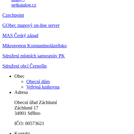
Czechpoint
GObec mapový on-line server
MAS Český západ
Mikroregion Konstantinolázeňsko
Sdružení místních samospráv PK
Sdružení obcí Černošín
Obec
Obecní dům
Veřejná knihovna
Adresa
Obecní úřad Záchlumí
Záchlumí 17
34901 Stříbro
IČO: 00573621
Kontakt