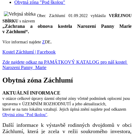
Obytná zóna "Pod školou"
Obec Záchlumí 01.09.2022 vyhlásila
VEŘEJNOU
SBÍRKU
s názvem
„Záchrana a obnova kostela Narození Panny Marie
v Záchlumí“.
Více informací najdete
Z
DE
.
Kostel Záchlumí | Facebook
Zde najdete odkaz na PAMÁTKOVÝ KATALOG pro náš kostel
Narozeni Panny Marie
Obytná zóna Záchlumí
AKTUÁLNÍ INFORMACE
v otázce celkové úpravy území obytné zóny včetně podmínek oplocení jsou
upravena v ÚZEMNÍM ROZHODNUTÍ a jeho aktualizacích,
které se na tuto lokalitu vztahují. Jejich úplná znění najdete pod odkazem
Obytná zóna "Pod školou"
.
Další informace k výstavbě rodinných dvojdomů v obci
Záchlumí, která je zcela v režii soukromého investora,