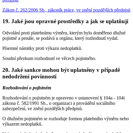
Zákon č. 262/2006 Sb., zákoník práce, ve znění pozdějších předpisů
19. Jaké jsou opravné prostředky a jak se uplatňují
Odvolání proti platebnímu výměru, kterým bylo doměřeno dlužné
pojistné a penále, se podává u orgánu, který rozhodnutí vydal.
Písemné námitky proti výkazu nedoplatků.
Soudní přezkum rozhodnutí ve věcech pojistného.
20. Jaké sankce mohou být uplatněny v případě
nedodržení povinností
Rozhodování o pojistném
Rozhodování o pojistném je upraveno v ustanovení § 104a - 104i
zákona č. 582/1991 Sb., o organizaci a provádění sociálního
zabezpečení, ve znění pozdějších předpisů.
O dlužném pojistném se rozhoduje formou platebního výměru nebo
výkazem nedoplatků.