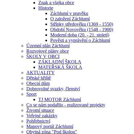
Znak a vlajka obce
Historie
Záchlumí v pravěku
O založení Záchlumí
Střípky středověku (1369 - 1550)
Období Novověku (1548 - 1900)
Moderní doba (20. - 21. století)
Pověsti a vyprávění o Záchlumí
Územní plán Záchlumí
Rozvojové plány obce
ŠKOLY V OBCI
ZÁKLADNÍ ŠKOLA
MATEŘSKÁ ŠKOLA
AKTUALITY
Dětské hřiště
Obecní dům
Dobrovolné svazky, členství
Sport
TJ MOTOR Záchlumí
Co se nám podařilo - realizované projekty
Životní situace
Veřejné zakázky
Pohřebnictví
Mapový portál Záchlumí
Obytná zóna "Pod školou"