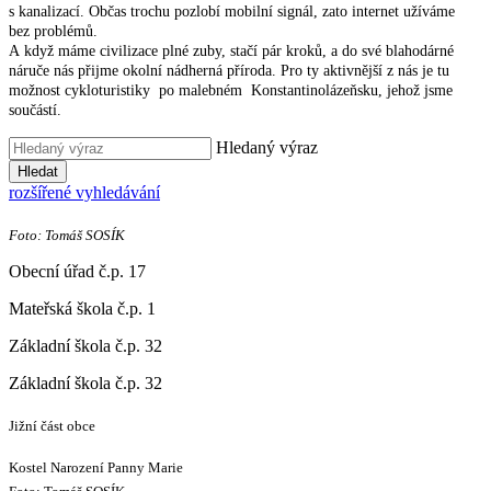
s kanalizací. Občas trochu pozlobí mobilní signál, zato internet užíváme
bez problémů.
A když máme civilizace plné zuby, stačí pár kroků, a do své blahodárné
náruče nás přijme okolní nádherná příroda. Pro ty aktivnější z nás je tu
možnost cykloturistiky po malebném Konstantinolázeňsku, jehož jsme
součástí.
Hledaný výraz
Hledat
rozšířené vyhledávání
Foto: Tomáš SOSÍK
Obecní úřad č.p. 17
Mateřská škola č.p. 1
Základní škola č.p. 32
Základní škola č.p. 32
Jižní část obce
Kostel Narození Panny Marie