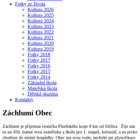
Fotky ze života
Kultura 2026
Kultura 2025
Kultura 2024
Kultura 2023
Kultura 2022
Kultura 2021
Kultura 2020
Kultura 2019
Fotky 2018
Fotky 2017
Fotky 2016
Fotky 2015
Fotky 2014
Základní škola
Mateřská škola
Dětská skupina
Kontakty
Záchlumí
Obec
Záchlumí je příjemná vesnička Plzeňského kraje 8 km od Stříbra. Žije nás
tu asi 450, máme svou mateřinku a školu pro 1. stupeň, koloniál, a na pivko
chodíme do místní hospůdky. Obec má svou vodu, nechybí ani plynofikace