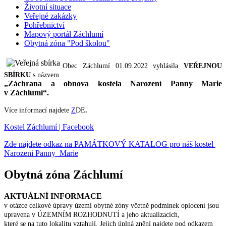
Životní situace
Veřejné zakázky
Pohřebnictví
Mapový portál Záchlumí
Obytná zóna "Pod školou"
Obec Záchlumí 01.09.2022 vyhlásila
VEŘEJNOU
SBÍRKU
s názvem
„Záchrana a obnova kostela Narození Panny Marie
v Záchlumí“.
Více informací najdete
Z
DE
.
Kostel Záchlumí | Facebook
Zde najdete odkaz na PAMÁTKOVÝ KATALOG pro náš kostel
Narozeni Panny Marie
Obytná zóna Záchlumí
AKTUÁLNÍ INFORMACE
v otázce celkové úpravy území obytné zóny včetně podmínek oplocení jsou
upravena v ÚZEMNÍM ROZHODNUTÍ a jeho aktualizacích,
které se na tuto lokalitu vztahují. Jejich úplná znění najdete pod odkazem