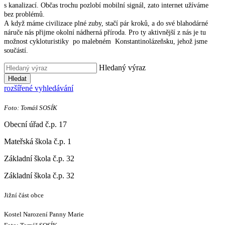
s kanalizací. Občas trochu pozlobí mobilní signál, zato internet užíváme
bez problémů.
A když máme civilizace plné zuby, stačí pár kroků, a do své blahodárné
náruče nás přijme okolní nádherná příroda. Pro ty aktivnější z nás je tu
možnost cykloturistiky po malebném Konstantinolázeňsku, jehož jsme
součástí.
Hledaný výraz
Hledat
rozšířené vyhledávání
Foto: Tomáš SOSÍK
Obecní úřad č.p. 17
Mateřská škola č.p. 1
Základní škola č.p. 32
Základní škola č.p. 32
Jižní část obce
Kostel Narození Panny Marie