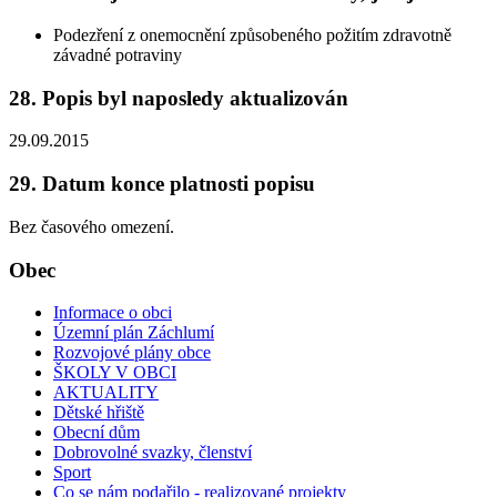
Podezření z onemocnění způsobeného požitím zdravotně
závadné potraviny
28. Popis byl naposledy aktualizován
29.09.2015
29. Datum konce platnosti popisu
Bez časového omezení.
Obec
Informace o obci
Územní plán Záchlumí
Rozvojové plány obce
ŠKOLY V OBCI
AKTUALITY
Dětské hřiště
Obecní dům
Dobrovolné svazky, členství
Sport
Co se nám podařilo - realizované projekty