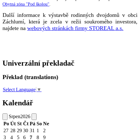
Obytná zóna "Pod školou"
.
Další informace k výstavbě rodinných dvojdomů v obci
Záchlumí, která je zcela v režii soukromého investora,
najdete na
webových stránkách firmy STOREAL a.s.
Univerzální překladač
Překlad (translations)
Select Language
▼
Kalendář
Srpen
2026
Po
Út
St
Čt
Pá
So
Ne
27
28
29
30
31
1
2
3
4
5
6
7
8
9