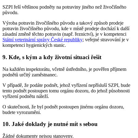
SZPI řeší většinou podněty na potraviny jiného než živočišného
původu.
Výroba potravin živočišného původu a takový způsob prodeje
potravin živočišného původu, kde v místě prodeje dochází k další
zásadní změně těchto potravin (např. řeznictví), je v kompetenci
Státní veterinární správy České republiky
; veřejné stravování je v
kompetenci hygienických stanic.
9. Kde, s kým a kdy životní situaci řešit
Na každém inspektorátu, včetně ústředního, je pověřen příjmem
podnětů určitý zaměstnanec.
V případě, že podáte podnět, jehož vyřízení nepřísluší SZPI, bude
tento podnět postoupen tomu orgánu dozoru, do jehož působnosti
vyřízení podnětu náleží.
O skutečnosti, že byl podnět postoupen jinému orgánu dozoru,
budete vyrozuměni.
10. Jaké doklady je nutné mít s sebou
Žádné dokumenty nejsou stanoveny.