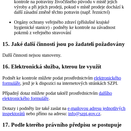
kontrole na potraviny živočišného původu v místě jejich
výroby a při jejich prodeji, pokud v místě prodeje dochází k
další zásadní změně těchto potravin (např. řeznictví)
Orgány ochrany veřejného zdraví (příslušné krajské
hygienické stanice) - podněty ke kontrole na závadnost
pokrmů z veřejného stravování
15. Jaké další činnosti jsou po žadateli požadovány
Další činnosti nejsou stanoveny.
16. Elektronická služba, kterou lze využít
Podnět ke kontrole můžete podat prostřednictvím
elektronického
formuláře
, jenž je k dispozici na internetových stránkách SZPI.
Případný dotaz můžete podat taktéž prostřednictvím
dalšího
elektronického formuláře
.
Dotazy i podněty lze také zaslat na
e-mailovou adresu jednotlivých
inspektorátů
nebo přímo na adresu:
info@szpi.gov.cz
.
17. Podle kterého právního předpisu se postupuje