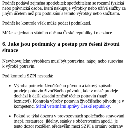
Podnět podává zejména spotřebitel; spotřebitelem se rozumí fyzická
nebo právnická osoba, která nakupuje výrobky nebo užívá služby za
jiným účelem než pro podnikání s těmito výrobky nebo službami.
Podnět ke kontrole však může podat i podnikatel.
Může se jednat o státního občana České republiky i o cizince.
6. Jaké jsou podmínky a postup pro řešení životní
situace
Nevyhovujícím výrobkem musí být potravina, nápoj nebo surovina
k výrobě potravin.
Pod kontrolu SZPI nespadá:
Výroba potravin živočišného původu a takový způsob
prodeje potravin živočišného původu, kde v místě prodeje
dochází k další zásadní změně těchto potravin (např.
řeznictví). Kontrola výroby potravin živočišného původu je v
kompetenci
Státní veterinární správy České republiky
.
Pokud se týká dozoru v provozovnách společného stravování
(např. restaurace, jídelny, stánky s občerstvením apod.), je
tento dozor rozdělen především mezi SZPI a orgány ochrany