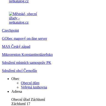
Czechpoint
GObec mapový on-line server
MAS Český západ
Mikroregion Konstantinolázeňsko
Sdružení místních samospráv PK
Sdružení obcí Černošín
Obec
Obecní dům
Veřejná knihovna
Adresa
Obecní úřad Záchlumí
Záchlumí 17