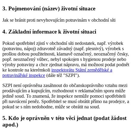
3. Pojmenování (název) životní situace
Jak se bránit proti nevyhovujícím potravinám v obchodní síti
4. Základní informace k životní situaci
Pokud spotřebitel zjistí v obchodní síti nedostatek, např. výrobek
(potravinu, nápoj) zdravotně závadný (např. plesnivý), výrobek s
prošlou dobou použitelnosti, klamavě označený, neoznačený česky,
popř. neoznačený vůbec, nebyl spokojen s hygienou prodeje nebo
výroby potraviny a chce zjednat nápravu, má možnost podat podnět
ke kontrole na kterémkoli
inspektorátu Státní zemědělské a
potravinářské inspekce
(dále též "SZPI").
SZPI není oprávněna zasáhnout do občanskoprávního vztahu mezi
prodávajícím a kupujícím, rozhodnout v reklamačním sporu může
jedině soud. To znamená, že inspekce nemůže pomoci spotřebiteli
při navrácení peněz. Spotřebitel se musí obrátit přímo na prodejce, a
pokud se s ním nedohodne, může se obrátit na soud.
5. Kdo je oprávněn v této věci jednat (podat žádost
apod.)