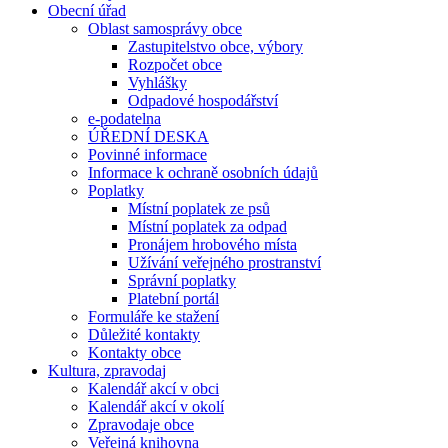
Obecní úřad
Oblast samosprávy obce
Zastupitelstvo obce, výbory
Rozpočet obce
Vyhlášky
Odpadové hospodářství
e-podatelna
ÚŘEDNÍ DESKA
Povinné informace
Informace k ochraně osobních údajů
Poplatky
Místní poplatek ze psů
Místní poplatek za odpad
Pronájem hrobového místa
Užívání veřejného prostranství
Správní poplatky
Platební portál
Formuláře ke stažení
Důležité kontakty
Kontakty obce
Kultura, zpravodaj
Kalendář akcí v obci
Kalendář akcí v okolí
Zpravodaje obce
Veřejná knihovna