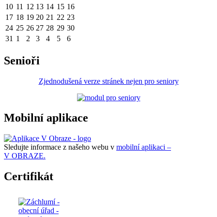
10
11
12
13
14
15
16
17
18
19
20
21
22
23
24
25
26
27
28
29
30
31
1
2
3
4
5
6
Senioři
Zjednodušená verze stránek nejen pro seniory
Mobilní aplikace
Sledujte informace z našeho webu v
mobilní aplikaci –
V OBRAZE.
Certifikát