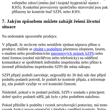
veřejného zdraví (mimo jiné i krajské hygienické stanice -
KHS). Konkrétní provozovny společného stravování jsou pak
přiřazeny ke kontrole buď SZPI, nebo KHS.
7. Jakým způsobem můžete zahájit řešení životní
situace
Na nedostatek upozorněte prodejce.
V případě, že nechcete nebo nemůžete zjednat nápravu přímo u
prodejce, můžete se
obrátit s podnětem
písemnou (dopisem, faxem,
e-mailem nebo prostřednictvím
internetových stránek SZPI
) nebo
ústní formou (osobní návštěvou nebo telefonicky) na oddělení
komunikace se spotřebiteli ústředního inspektorátu nebo přímo k
územně příslušnému inspektorátu SZPI dle místa nákupu.
SZPI přijatý podnět zaeviduje, nejpozději do 30 dnů ode dne přijetí
podnětu podateli potvrdí, že podnět ke kontrole přijala, a informuje
jej, zda podnět využije ve své kontrolní činnosti.
Následně, pokud o to podatel požádá, SZPI v souladu s principem
dobré správy podateli sdělí, jak bylo s jeho podnětem naloženo.
Pokud přiložíte k podnětu i vzorek nevyhovující potraviny, má tento
vzorek funkci pouze orientační z hlediska zaměření kontroly. Nelze