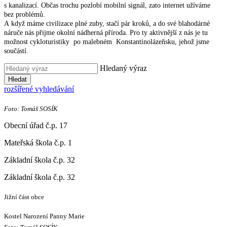
s kanalizací. Občas trochu pozlobí mobilní signál, zato internet užíváme
bez problémů.
A když máme civilizace plné zuby, stačí pár kroků, a do své blahodárné
náruče nás přijme okolní nádherná příroda. Pro ty aktivnější z nás je tu
možnost cykloturistiky po malebném Konstantinolázeňsku, jehož jsme
součástí.
Hledaný výraz
Hledat
rozšířené vyhledávání
Foto: Tomáš SOSÍK
Obecní úřad č.p. 17
Mateřská škola č.p. 1
Základní škola č.p. 32
Základní škola č.p. 32
Jižní část obce
Kostel Narození Panny Marie