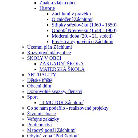
Znak a vlajka obce
Historie
Záchlumí v pravěku
O založení Záchlumí
Střípky středověku (1369 - 1550)
Období Novověku (1548 - 1900)
Moderní doba (20. - 21. století)
Pověsti a vyprávění o Záchlumí
Územní plán Záchlumí
Rozvojové plány obce
ŠKOLY V OBCI
ZÁKLADNÍ ŠKOLA
MATEŘSKÁ ŠKOLA
AKTUALITY
Dětské hřiště
Obecní dům
Dobrovolné svazky, členství
Sport
TJ MOTOR Záchlumí
Co se nám podařilo - realizované projekty
Životní situace
Veřejné zakázky
Pohřebnictví
Mapový portál Záchlumí
Obytná zóna "Pod školou"