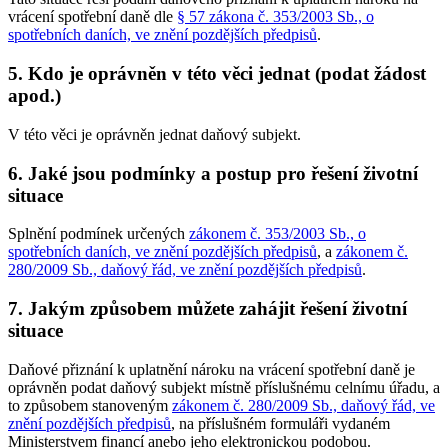
vrácení spotřební daně dle
§ 57 zákona č. 353/2003 Sb., o
spotřebních daních, ve znění pozdějších předpisů
.
5. Kdo je oprávněn v této věci jednat (podat žádost
apod.)
V této věci je oprávněn jednat daňový subjekt.
6. Jaké jsou podmínky a postup pro řešení životní
situace
Splnění podmínek určených
zákonem č. 353/2003 Sb., o
spotřebních daních, ve znění pozdějších předpisů
, a
zákonem č.
280/2009 Sb., daňový řád, ve znění pozdějších předpisů
.
7. Jakým způsobem můžete zahájit řešení životní
situace
Daňové přiznání k uplatnění nároku na vrácení spotřební daně je
oprávněn podat daňový subjekt místně příslušnému celnímu úřadu, a
to způsobem stanoveným
zákonem č. 280/2009 Sb., daňový řád, ve
znění pozdějších předpisů
, na příslušném formuláři vydaném
Ministerstvem financí anebo jeho elektronickou podobou.