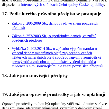
možné učinit prostřednictvím tzv. inteligentního formuláře, který je k
dispozici na
internetových stránkách Celní správy České republiky
.
17. Podle kterého právního předpisu se postupuje
Zákon č. 280/2009 Sb., daňový řád, ve znění pozdějších
předpisů
Zákon č. 353/2003 Sb., o spotřebních daních, ve znění
pozdějších předpisů
Vyhláška č. 202/2014 Sb., o způsobu výpočtu nároku na
vrácení daně z minerálních olejů zaplacené v cenách
některých minerálních olejů spotřebovaných v zemědělské
prvovýrobě a způsobu a podmínkách vedení dokladů a
evidence s nimi souvisejícími, ve znění pozdějších předpisů
18. Jaké jsou související předpisy
19. Jaké jsou opravné prostředky a jak se uplatňují
Opravné prostředky mohou být uplatněny vůči rozhodnutím správce
daně (mj. např. platebním výměrům), vydaným v daňovém řízení.