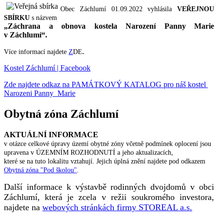
Obec Záchlumí 01.09.2022 vyhlásila
VEŘEJNOU
SBÍRKU
s názvem
„Záchrana a obnova kostela Narození Panny Marie
v Záchlumí“.
Více informací najdete
Z
DE
.
Kostel Záchlumí | Facebook
Zde najdete odkaz na PAMÁTKOVÝ KATALOG pro náš kostel
Narozeni Panny Marie
Obytná zóna Záchlumí
AKTUÁLNÍ INFORMACE
v otázce celkové úpravy území obytné zóny včetně podmínek oplocení jsou
upravena v ÚZEMNÍM ROZHODNUTÍ a jeho aktualizacích,
které se na tuto lokalitu vztahují. Jejich úplná znění najdete pod odkazem
Obytná zóna "Pod školou"
.
Další informace k výstavbě rodinných dvojdomů v obci
Záchlumí, která je zcela v režii soukromého investora,
najdete na
webových stránkách firmy STOREAL a.s.