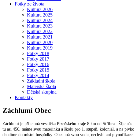
Fotky ze života
Kultura 2026
Kultura 2025
Kultura 2024
Kultura 2023
Kultura 2022
Kultura 2021
Kultura 2020
Kultura 2019
Fotky 2018
Fotky 2017
Fotky 2016
Fotky 2015
Fotky 2014
Základní škola
Mateřská škola
Dětská skupina
Kontakty
Záchlumí
Obec
Záchlumí je příjemná vesnička Plzeňského kraje 8 km od Stříbra. Žije nás
tu asi 450, máme svou mateřinku a školu pro 1. stupeň, koloniál, a na pivko
chodíme do místní hospůdky. Obec má svou vodu, nechybí ani plynofikace