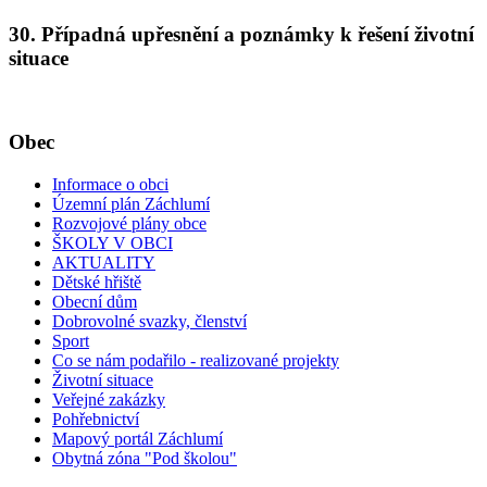
30. Případná upřesnění a poznámky k řešení životní
situace
Obec
Informace o obci
Územní plán Záchlumí
Rozvojové plány obce
ŠKOLY V OBCI
AKTUALITY
Dětské hřiště
Obecní dům
Dobrovolné svazky, členství
Sport
Co se nám podařilo - realizované projekty
Životní situace
Veřejné zakázky
Pohřebnictví
Mapový portál Záchlumí
Obytná zóna "Pod školou"