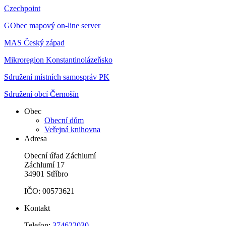
Czechpoint
GObec mapový on-line server
MAS Český západ
Mikroregion Konstantinolázeňsko
Sdružení místních samospráv PK
Sdružení obcí Černošín
Obec
Obecní dům
Veřejná knihovna
Adresa
Obecní úřad Záchlumí
Záchlumí 17
34901 Stříbro
IČO: 00573621
Kontakt
Telefon:
374622030