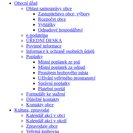
Obecní úřad
Oblast samosprávy obce
Zastupitelstvo obce, výbory
Rozpočet obce
Vyhlášky
Odpadové hospodářství
e-podatelna
ÚŘEDNÍ DESKA
Povinné informace
Informace k ochraně osobních údajů
Poplatky
Místní poplatek ze psů
Místní poplatek za odpad
Pronájem hrobového místa
Užívání veřejného prostranství
Správní poplatky
Platební portál
Formuláře ke stažení
Důležité kontakty
Kontakty obce
Kultura, zpravodaj
Kalendář akcí v obci
Kalendář akcí v okolí
Zpravodaje obce
Veřejná knihovna