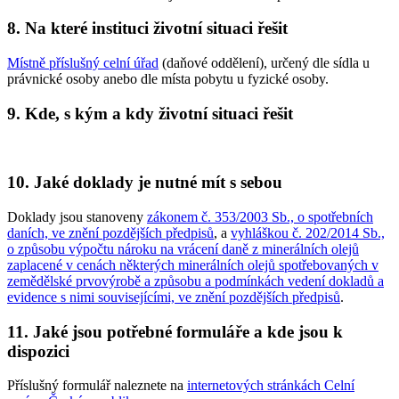
8. Na které instituci životní situaci řešit
Místně příslušný celní úřad
(daňové oddělení), určený dle sídla u
právnické osoby anebo dle místa pobytu u fyzické osoby.
9. Kde, s kým a kdy životní situaci řešit
10. Jaké doklady je nutné mít s sebou
Doklady jsou stanoveny
zákonem č. 353/2003 Sb., o spotřebních
daních, ve znění pozdějších předpisů
, a
vyhláškou č. 202/2014 Sb.,
o způsobu výpočtu nároku na vrácení daně z minerálních olejů
zaplacené v cenách některých minerálních olejů spotřebovaných v
zemědělské prvovýrobě a způsobu a podmínkách vedení dokladů a
evidence s nimi souvisejícími, ve znění pozdějších předpisů
.
11. Jaké jsou potřebné formuláře a kde jsou k
dispozici
Příslušný formulář naleznete na
internetových stránkách Celní