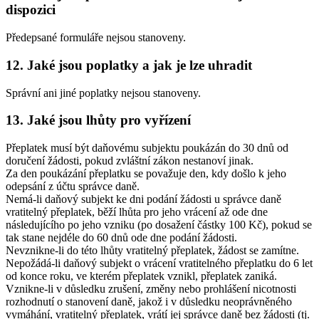
dispozici
Předepsané formuláře nejsou stanoveny.
12. Jaké jsou poplatky a jak je lze uhradit
Správní ani jiné poplatky nejsou stanoveny.
13. Jaké jsou lhůty pro vyřízení
Přeplatek musí být daňovému subjektu poukázán do 30 dnů od
doručení žádosti, pokud zvláštní zákon nestanoví jinak.
Za den poukázání přeplatku se považuje den, kdy došlo k jeho
odepsání z účtu správce daně.
Nemá-li daňový subjekt ke dni podání žádosti u správce daně
vratitelný přeplatek, běží lhůta pro jeho vrácení až ode dne
následujícího po jeho vzniku (po dosažení částky 100 Kč), pokud se
tak stane nejdéle do 60 dnů ode dne podání žádosti.
Nevznikne-li do této lhůty vratitelný přeplatek, žádost se zamítne.
Nepožádá-li daňový subjekt o vrácení vratitelného přeplatku do 6 let
od konce roku, ve kterém přeplatek vznikl, přeplatek zaniká.
Vznikne-li v důsledku zrušení, změny nebo prohlášení nicotnosti
rozhodnutí o stanovení daně, jakož i v důsledku neoprávněného
vymáhání, vratitelný přeplatek, vrátí jej správce daně bez žádosti (tj.