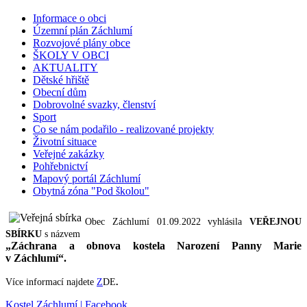
Informace o obci
Územní plán Záchlumí
Rozvojové plány obce
ŠKOLY V OBCI
AKTUALITY
Dětské hřiště
Obecní dům
Dobrovolné svazky, členství
Sport
Co se nám podařilo - realizované projekty
Životní situace
Veřejné zakázky
Pohřebnictví
Mapový portál Záchlumí
Obytná zóna "Pod školou"
Obec Záchlumí 01.09.2022 vyhlásila
VEŘEJNOU
SBÍRKU
s názvem
„Záchrana a obnova kostela Narození Panny Marie
v Záchlumí“.
Více informací najdete
Z
DE
.
Kostel Záchlumí | Facebook