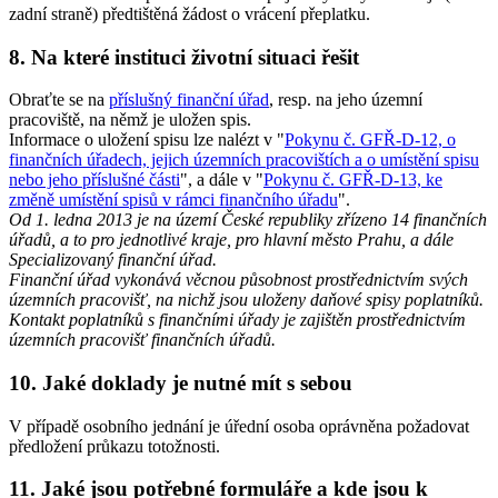
zadní straně) předtištěná žádost o vrácení přeplatku.
8. Na které instituci životní situaci řešit
Obraťte se na
příslušný finanční úřad
, resp. na jeho územní
pracoviště, na němž je uložen spis.
Informace o uložení spisu lze nalézt v "
Pokynu č. GFŘ-D-12, o
finančních úřadech, jejich územních pracovištích a o umístění spisu
nebo jeho příslušné části
", a dále v "
Pokynu č. GFŘ-D-13, ke
změně umístění spisů v rámci finančního úřadu
".
Od 1. ledna 2013 je na území České republiky zřízeno 14 finančních
úřadů, a to pro jednotlivé kraje, pro hlavní město Prahu, a dále
Specializovaný finanční úřad.
Finanční úřad vykonává věcnou působnost prostřednictvím svých
územních pracovišť, na nichž jsou uloženy daňové spisy poplatníků.
Kontakt poplatníků s finančními úřady je zajištěn prostřednictvím
územních pracovišť finančních úřadů.
10. Jaké doklady je nutné mít s sebou
V případě osobního jednání je úřední osoba oprávněna požadovat
předložení průkazu totožnosti.
11. Jaké jsou potřebné formuláře a kde jsou k