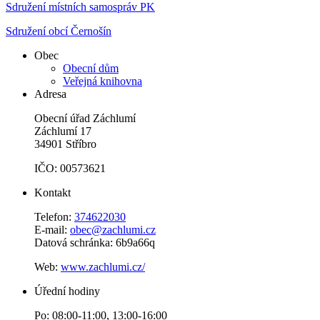
Sdružení místních samospráv PK
Sdružení obcí Černošín
Obec
Obecní dům
Veřejná knihovna
Adresa
Obecní úřad Záchlumí
Záchlumí 17
34901 Stříbro
IČO: 00573621
Kontakt
Telefon:
374622030
E-mail:
obec@zachlumi.cz
Datová schránka: 6b9a66q
Web:
www.zachlumi.cz/
Úřední hodiny
Po: 08:00-11:00, 13:00-16:00