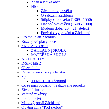
Znak a vlajka obce
Historie
Záchlumí v pravěku
O založení Záchlumí
Střípky středověku (1369 - 1550)
Období Novověku (1548 - 1900)
Moderní doba (20. - 21. století)
Pověsti a vyprávění o Záchlumí
Územní plán Záchlumí
Rozvojové plány obce
ŠKOLY V OBCI
ZÁKLADNÍ ŠKOLA
MATEŘSKÁ ŠKOLA
AKTUALITY
Dětské hřiště
Obecní dům
Dobrovolné svazky, členství
Sport
TJ MOTOR Záchlumí
Co se nám podařilo - realizované projekty
Životní situace
Veřejné zakázky
Pohřebnictví
Mapový portál Záchlumí
Obytná zóna "Pod školou"