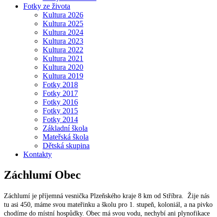
Fotky ze života
Kultura 2026
Kultura 2025
Kultura 2024
Kultura 2023
Kultura 2022
Kultura 2021
Kultura 2020
Kultura 2019
Fotky 2018
Fotky 2017
Fotky 2016
Fotky 2015
Fotky 2014
Základní škola
Mateřská škola
Dětská skupina
Kontakty
Záchlumí
Obec
Záchlumí je příjemná vesnička Plzeňského kraje 8 km od Stříbra. Žije nás
tu asi 450, máme svou mateřinku a školu pro 1. stupeň, koloniál, a na pivko
chodíme do místní hospůdky. Obec má svou vodu, nechybí ani plynofikace