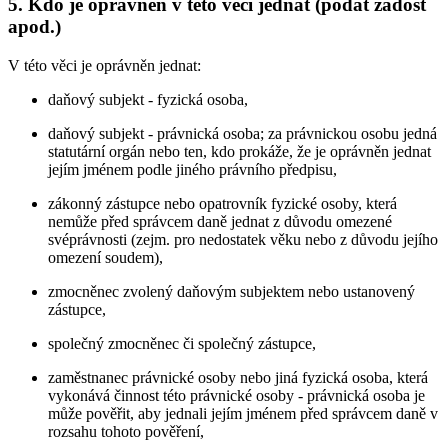
5. Kdo je oprávněn v této věci jednat (podat žádost
apod.)
V této věci je oprávněn jednat:
daňový subjekt - fyzická osoba,
daňový subjekt - právnická osoba; za právnickou osobu jedná
statutární orgán nebo ten, kdo prokáže, že je oprávněn jednat
jejím jménem podle jiného právního předpisu,
zákonný zástupce nebo opatrovník fyzické osoby, která
nemůže před správcem daně jednat z důvodu omezené
svéprávnosti (zejm. pro nedostatek věku nebo z důvodu jejího
omezení soudem),
zmocněnec zvolený daňovým subjektem nebo ustanovený
zástupce,
společný zmocněnec či společný zástupce,
zaměstnanec právnické osoby nebo jiná fyzická osoba, která
vykonává činnost této právnické osoby - právnická osoba je
může pověřit, aby jednali jejím jménem před správcem daně v
rozsahu tohoto pověření,