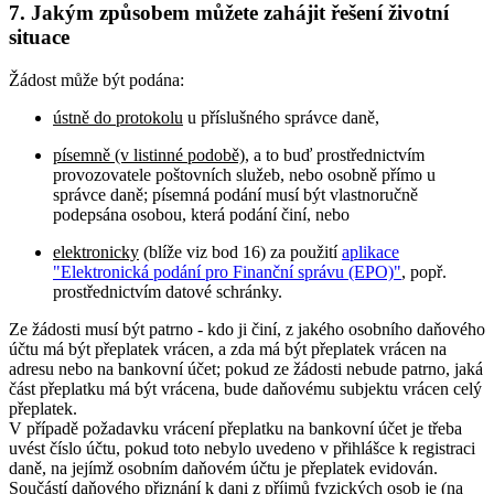
7. Jakým způsobem můžete zahájit řešení životní
situace
Žádost může být podána:
ústně do protokolu
u příslušného správce daně,
písemně (v listinné podobě)
, a to buď prostřednictvím
provozovatele poštovních služeb, nebo osobně přímo u
správce daně; písemná podání musí být vlastnoručně
podepsána osobou, která podání činí, nebo
elektronicky
(blíže viz bod 16) za použití
aplikace
"Elektronická podání pro Finanční správu (EPO)"
, popř.
prostřednictvím datové schránky.
Ze žádosti musí být patrno - kdo ji činí, z jakého osobního daňového
účtu má být přeplatek vrácen, a zda má být přeplatek vrácen na
adresu nebo na bankovní účet; pokud ze žádosti nebude patrno, jaká
část přeplatku má být vrácena, bude daňovému subjektu vrácen celý
přeplatek.
V případě požadavku vrácení přeplatku na bankovní účet je třeba
uvést číslo účtu, pokud toto nebylo uvedeno v přihlášce k registraci
daně, na jejímž osobním daňovém účtu je přeplatek evidován.
Součástí daňového přiznání k dani z příjmů fyzických osob je (na