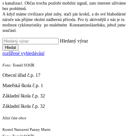
s kanalizací. Občas trochu pozlobí mobilní signál, zato internet užíváme
bez problémů.
A když máme civilizace plné zuby, stačí pár kroků, a do své blahodárné
náruče nás přijme okolní nádherná příroda. Pro ty aktivnější z nás je tu
možnost cykloturistiky po malebném Konstantinolázeňsku, jehož jsme
součástí.
Hledaný výraz
Hledat
rozšířené vyhledávání
Foto: Tomáš SOSÍK
Obecní úřad č.p. 17
Mateřská škola č.p. 1
Základní škola č.p. 32
Základní škola č.p. 32
Jižní část obce
Kostel Narození Panny Marie