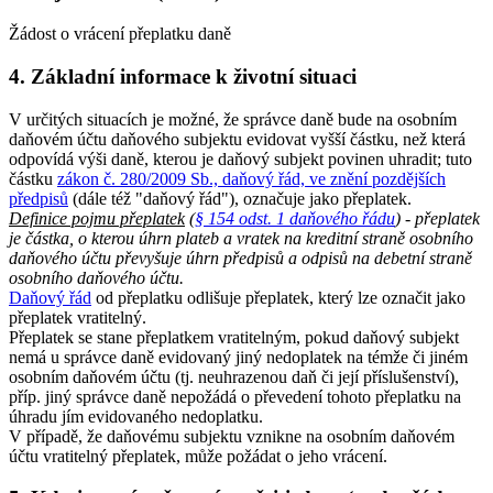
Žádost o vrácení přeplatku daně
4. Základní informace k životní situaci
V určitých situacích je možné, že správce daně bude na osobním
daňovém účtu daňového subjektu evidovat vyšší částku, než která
odpovídá výši daně, kterou je daňový subjekt povinen uhradit; tuto
částku
zákon č. 280/2009 Sb., daňový řád, ve znění pozdějších
předpisů
(dále též "daňový řád"), označuje jako přeplatek.
Definice pojmu přeplatek
(
§ 154 odst. 1 daňového řádu
) - přeplatek
je částka, o kterou úhrn plateb a vratek na kreditní straně osobního
daňového účtu převyšuje úhrn předpisů a odpisů na debetní straně
osobního daňového účtu.
Daňový řád
od přeplatku odlišuje přeplatek, který lze označit jako
přeplatek vratitelný.
Přeplatek se stane přeplatkem vratitelným, pokud daňový subjekt
nemá u správce daně evidovaný jiný nedoplatek na témže či jiném
osobním daňovém účtu (tj. neuhrazenou daň či její příslušenství),
příp. jiný správce daně nepožádá o převedení tohoto přeplatku na
úhradu jím evidovaného nedoplatku.
V případě, že daňovému subjektu vznikne na osobním daňovém
účtu vratitelný přeplatek, může požádat o jeho vrácení.