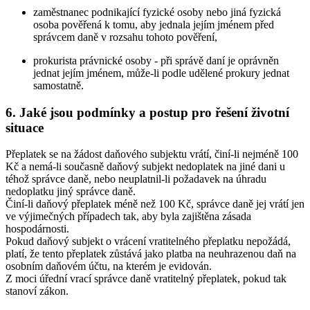
zaměstnanec podnikající fyzické osoby nebo jiná fyzická
osoba pověřená k tomu, aby jednala jejím jménem před
správcem daně v rozsahu tohoto pověření,
prokurista právnické osoby - při správě daní je oprávněn
jednat jejím jménem, může-li podle udělené prokury jednat
samostatně.
6. Jaké jsou podmínky a postup pro řešení životní
situace
Přeplatek se na žádost daňového subjektu vrátí, činí-li nejméně 100
Kč a nemá-li současně daňový subjekt nedoplatek na jiné dani u
téhož správce daně, nebo neuplatnil-li požadavek na úhradu
nedoplatku jiný správce daně.
Činí-li daňový přeplatek méně než 100 Kč, správce daně jej vrátí jen
ve výjimečných případech tak, aby byla zajištěna zásada
hospodárnosti.
Pokud daňový subjekt o vrácení vratitelného přeplatku nepožádá,
platí, že tento přeplatek zůstává jako platba na neuhrazenou daň na
osobním daňovém účtu, na kterém je evidován.
Z moci úřední vrací správce daně vratitelný přeplatek, pokud tak
stanoví zákon.