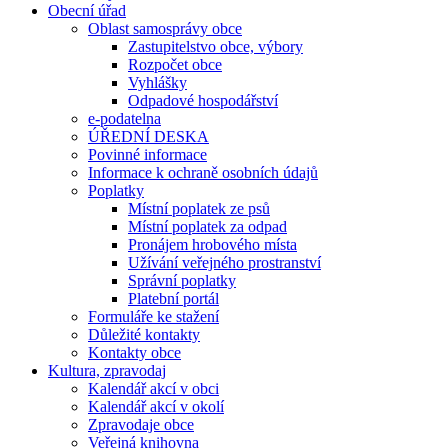
Obecní úřad
Oblast samosprávy obce
Zastupitelstvo obce, výbory
Rozpočet obce
Vyhlášky
Odpadové hospodářství
e-podatelna
ÚŘEDNÍ DESKA
Povinné informace
Informace k ochraně osobních údajů
Poplatky
Místní poplatek ze psů
Místní poplatek za odpad
Pronájem hrobového místa
Užívání veřejného prostranství
Správní poplatky
Platební portál
Formuláře ke stažení
Důležité kontakty
Kontakty obce
Kultura, zpravodaj
Kalendář akcí v obci
Kalendář akcí v okolí
Zpravodaje obce
Veřejná knihovna