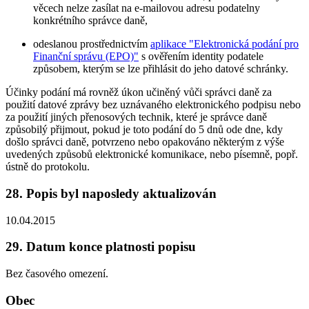
věcech nelze zasílat na e-mailovou adresu podatelny
konkrétního správce daně,
odeslanou prostřednictvím
aplikace "Elektronická podání pro
Finanční správu (EPO)"
s ověřením identity podatele
způsobem, kterým se lze přihlásit do jeho datové schránky.
Účinky podání má rovněž úkon učiněný vůči správci daně za
použití datové zprávy bez uznávaného elektronického podpisu nebo
za použití jiných přenosových technik, které je správce daně
způsobilý přijmout, pokud je toto podání do 5 dnů ode dne, kdy
došlo správci daně, potvrzeno nebo opakováno některým z výše
uvedených způsobů elektronické komunikace, nebo písemně, popř.
ústně do protokolu.
28. Popis byl naposledy aktualizován
10.04.2015
29. Datum konce platnosti popisu
Bez časového omezení.
Obec