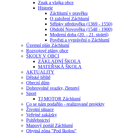
Znak a vlajka obce
Historie
Záchlumí v pravěku
O založení Záchlumí
Střípky středověku (1369 - 1550)
Období Novověku (1548 - 1900)
Moderní doba (20. - 21. století)
Pověsti a vyprávění o Záchlumí
Územní plán Záchlumí
Rozvojové plány obce
ŠKOLY V OBCI
ZÁKLADNÍ ŠKOLA
MATEŘSKÁ ŠKOLA
AKTUALITY
Dětské hřiště
Obecní dům
Dobrovolné svazky, členství
Sport
TJ MOTOR Záchlumí
Co se nám podařilo - realizované projekty
Životní situace
Veřejné zakázky
Pohřebnictví
Mapový portál Záchlumí
Obytná zóna "Pod školou"