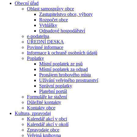
Obecní úřad
Oblast samosprávy obce
Zastupitelstvo obce, výbory
Rozpočet obce
Vyhlášky
Odpadové hospodářství
e-podatelna
ÚŘEDNÍ DESKA
Povinné informace
Informace k ochraně osobních údajů
Poplatky
Místní poplatek ze psů
Místní poplatek za odpad
Pronájem hrobového místa
Užívání veřejného prostranství
Správní poplatky
Platební portál
Formuláře ke stažení
Důležité kontakty
Kontakty obce
Kultura, zpravodaj
Kalendář akcí v obci
Kalendář akcí v okolí
Zpravodaje obce
Veřejná knihovna