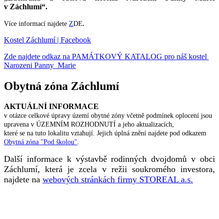
v Záchlumí“.
Více informací najdete
Z
DE
.
Kostel Záchlumí | Facebook
Zde najdete odkaz na PAMÁTKOVÝ KATALOG pro náš kostel
Narozeni Panny Marie
Obytná zóna Záchlumí
AKTUÁLNÍ INFORMACE
v otázce celkové úpravy území obytné zóny včetně podmínek oplocení jsou
upravena v ÚZEMNÍM ROZHODNUTÍ a jeho aktualizacích,
které se na tuto lokalitu vztahují. Jejich úplná znění najdete pod odkazem
Obytná zóna "Pod školou"
.
Další informace k výstavbě rodinných dvojdomů v obci
Záchlumí, která je zcela v režii soukromého investora,
najdete na
webových stránkách firmy STOREAL a.s.