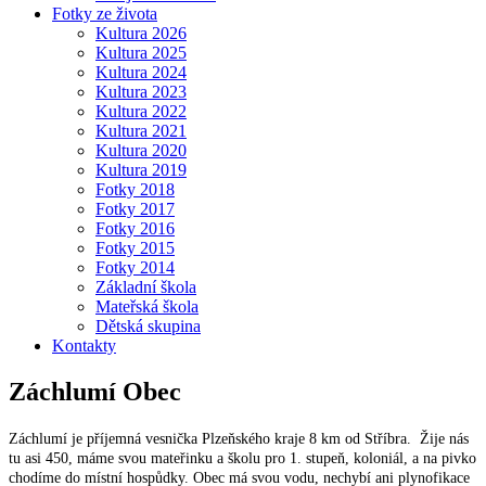
Fotky ze života
Kultura 2026
Kultura 2025
Kultura 2024
Kultura 2023
Kultura 2022
Kultura 2021
Kultura 2020
Kultura 2019
Fotky 2018
Fotky 2017
Fotky 2016
Fotky 2015
Fotky 2014
Základní škola
Mateřská škola
Dětská skupina
Kontakty
Záchlumí
Obec
Záchlumí je příjemná vesnička Plzeňského kraje 8 km od Stříbra. Žije nás
tu asi 450, máme svou mateřinku a školu pro 1. stupeň, koloniál, a na pivko
chodíme do místní hospůdky. Obec má svou vodu, nechybí ani plynofikace