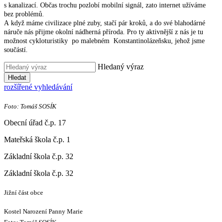
s kanalizací. Občas trochu pozlobí mobilní signál, zato internet užíváme
bez problémů.
A když máme civilizace plné zuby, stačí pár kroků, a do své blahodárné
náruče nás přijme okolní nádherná příroda. Pro ty aktivnější z nás je tu
možnost cykloturistiky po malebném Konstantinolázeňsku, jehož jsme
součástí.
Hledaný výraz
Hledat
rozšířené vyhledávání
Foto: Tomáš SOSÍK
Obecní úřad č.p. 17
Mateřská škola č.p. 1
Základní škola č.p. 32
Základní škola č.p. 32
Jižní část obce
Kostel Narození Panny Marie