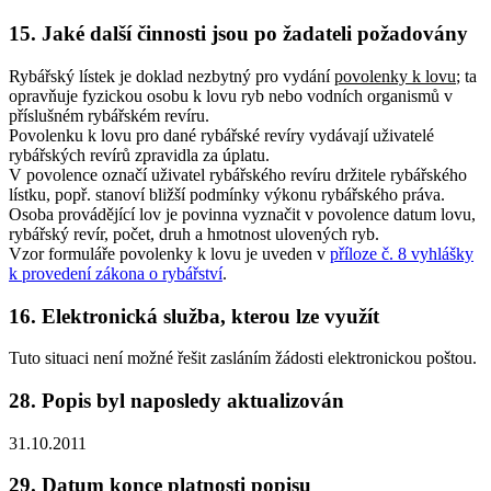
15. Jaké další činnosti jsou po žadateli požadovány
Rybářský lístek je doklad nezbytný pro vydání
povolenky k lovu
; ta
opravňuje fyzickou osobu k lovu ryb nebo vodních organismů v
příslušném rybářském revíru.
Povolenku k lovu pro dané rybářské revíry vydávají uživatelé
rybářských revírů zpravidla za úplatu.
V povolence označí uživatel rybářského revíru držitele rybářského
lístku, popř. stanoví bližší podmínky výkonu rybářského práva.
Osoba provádějící lov je povinna vyznačit v povolence datum lovu,
rybářský revír, počet, druh a hmotnost ulovených ryb.
Vzor formuláře povolenky k lovu je uveden v
příloze č. 8 vyhlášky
k provedení zákona o rybářství
.
16. Elektronická služba, kterou lze využít
Tuto situaci není možné řešit zasláním žádosti elektronickou poštou.
28. Popis byl naposledy aktualizován
31.10.2011
29. Datum konce platnosti popisu