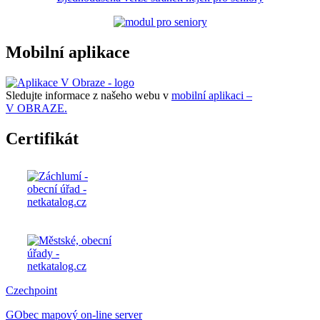
Mobilní aplikace
Sledujte informace z našeho webu v
mobilní aplikaci –
V OBRAZE.
Certifikát
Czechpoint
GObec mapový on-line server