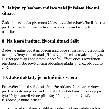
7. Jakým způsobem můžete zahájit řešení životní
situace
Žadatel musí podat písemnou žádost o vydání rybářského lístku (na
předepsaném formuláři), a to včetně všech požadovaných
náležitostí.
8. Na které instituci životní situaci řešit
Žádost je nutné podat na obecní úřad obce s rozšířenou působností
nebo pověřený obecní úřad příslušný podle místa trvalého pobytu.
Cizinci podávají žádost tomu obecnímu úřadu obce s rozšířenou
působností nebo pověřenému obecnímu úřadu, v jehož obvodu se
zdržují.
10. Jaké doklady je nutné mít s sebou
Pro ověření údajů v žádosti předložte občanský průkaz, cizinec
předloží cestovní pas a osoba mladší 15 let dokument, který ji pro
tyto účely stanovil věcně příslušný úřad (např. rodný list).
K žádosti je nutné přiložit:
doklad o získané kvalifikaci (záleží na typu žadatele a typu