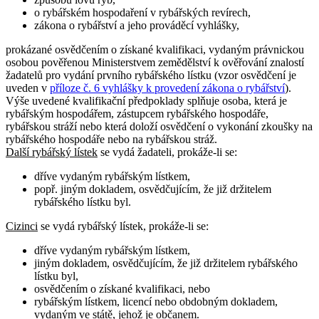
o rybářském hospodaření v rybářských revírech,
zákona o rybářství a jeho prováděcí vyhlášky,
prokázané osvědčením o získané kvalifikaci, vydaným právnickou
osobou pověřenou Ministerstvem zemědělství k ověřování znalostí
žadatelů pro vydání prvního rybářského lístku (vzor osvědčení je
uveden v
příloze č. 6 vyhlášky k provedení zákona o rybářství
).
Výše uvedené kvalifikační předpoklady splňuje osoba, která je
rybářským hospodářem, zástupcem rybářského hospodáře,
rybářskou stráží nebo která doloží osvědčení o vykonání zkoušky na
rybářského hospodáře nebo na rybářskou stráž.
Další rybářský lístek
se vydá žadateli, prokáže-li se:
dříve vydaným rybářským lístkem,
popř. jiným dokladem, osvědčujícím, že již držitelem
rybářského lístku byl.
Cizinci
se vydá rybářský lístek, prokáže-li se:
dříve vydaným rybářským lístkem,
jiným dokladem, osvědčujícím, že již držitelem rybářského
lístku byl,
osvědčením o získané kvalifikaci, nebo
rybářským lístkem, licencí nebo obdobným dokladem,
vydaným ve státě, jehož je občanem.