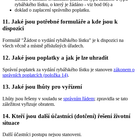
rybářského lístku, o který je žádáno - viz bod 06) a
doklad o zaplacení správního poplatku.
11. Jaké jsou potřebné formuláře a kde jsou k
dispozici
Formulář "Žádost o vydání rybářského lístku" je k dispozici na
všech věcně a místně příslušných úřadech.
12. Jaké jsou poplatky a jak je lze uhradit
Správní poplatek za vydání rybářského lístku je stanoven
zákonem o
správních poplatcích (položka 14)
.
13. Jaké jsou lhůty pro vyřízení
Lhůty jsou řešeny v souladu se
správním řádem
; zpravidla se tato
záležitost vyřizuje obratem.
14. Kteří jsou další účastníci (dotčení) řešení životní
situace
Další účastníci postupu nejsou stanoveni.