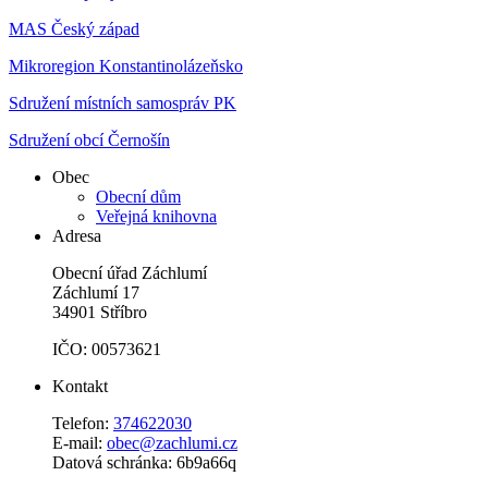
MAS Český západ
Mikroregion Konstantinolázeňsko
Sdružení místních samospráv PK
Sdružení obcí Černošín
Obec
Obecní dům
Veřejná knihovna
Adresa
Obecní úřad Záchlumí
Záchlumí 17
34901 Stříbro
IČO: 00573621
Kontakt
Telefon:
374622030
E-mail:
obec@zachlumi.cz
Datová schránka: 6b9a66q