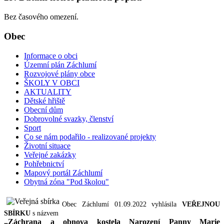
Bez časového omezení.
Obec
Informace o obci
Územní plán Záchlumí
Rozvojové plány obce
ŠKOLY V OBCI
AKTUALITY
Dětské hřiště
Obecní dům
Dobrovolné svazky, členství
Sport
Co se nám podařilo - realizované projekty
Životní situace
Veřejné zakázky
Pohřebnictví
Mapový portál Záchlumí
Obytná zóna "Pod školou"
Obec Záchlumí 01.09.2022 vyhlásila
VEŘEJNOU
SBÍRKU
s názvem
„Záchrana a obnova kostela Narození Panny Marie