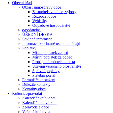
Obecní úřad
Oblast samosprávy obce
Zastupitelstvo obce, výbory
Rozpočet obce
Vyhlášky
Odpadové hospodářství
e-podatelna
ÚŘEDNÍ DESKA
Povinné informace
Informace k ochraně osobních údajů
Poplatky
Místní poplatek ze psů
Místní poplatek za odpad
Pronájem hrobového místa
Užívání veřejného prostranství
Správní poplatky
Platební portál
Formuláře ke stažení
Důležité kontakty
Kontakty obce
Kultura, zpravodaj
Kalendář akcí v obci
Kalendář akcí v okolí
Zpravodaje obce
Veřejná knihovna