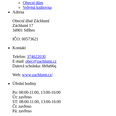
Obecní dům
Veřejná knihovna
Adresa
Obecní úřad Záchlumí
Záchlumí 17
34901 Stříbro
IČO: 00573621
Kontakt
Telefon:
374622030
E-mail:
obec@zachlumi.cz
Datová schránka: 6b9a66q
Web:
www.zachlumi.cz/
Úřední hodiny
Po: 08:00-11:00, 13:00-16:00
Út: zavřeno
ST: 08:00-11:00, 13:00-16:00
Čt: zavřeno
Pá: zavřeno