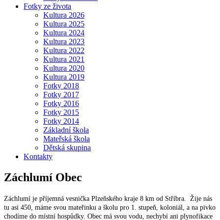
Fotky ze života
Kultura 2026
Kultura 2025
Kultura 2024
Kultura 2023
Kultura 2022
Kultura 2021
Kultura 2020
Kultura 2019
Fotky 2018
Fotky 2017
Fotky 2016
Fotky 2015
Fotky 2014
Základní škola
Mateřská škola
Dětská skupina
Kontakty
Záchlumí
Obec
Záchlumí je příjemná vesnička Plzeňského kraje 8 km od Stříbra. Žije nás
tu asi 450, máme svou mateřinku a školu pro 1. stupeň, koloniál, a na pivko
chodíme do místní hospůdky. Obec má svou vodu, nechybí ani plynofikace