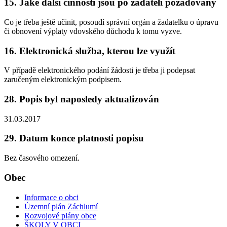
15. Jaké další činnosti jsou po žadateli požadovány
Co je třeba ještě učinit, posoudí správní orgán a žadatelku o úpravu
či obnovení výplaty vdovského důchodu k tomu vyzve.
16. Elektronická služba, kterou lze využít
V případě elektronického podání žádosti je třeba ji podepsat
zaručeným elektronickým podpisem.
28. Popis byl naposledy aktualizován
31.03.2017
29. Datum konce platnosti popisu
Bez časového omezení.
Obec
Informace o obci
Územní plán Záchlumí
Rozvojové plány obce
ŠKOLY V OBCI