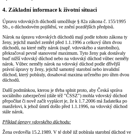
4. Základní informace k životní situaci
Úpravu vdovských důchodů umožňuje § 82a zákona č. 155/1995
Sb., o důchodovém pojištění, ve znění pozdějších předpisů.
Nárok na úpravu vdovských důchodů mají podle tohoto zákona ty
ženy, jejichž manžel zemřel před 1.1.1996 a celkový úhrn dvou
důchodů, na které měly nárok (např. vdovského a starobního),
překračoval pevně stanovené maximum. Tyto ženy pak dostávaly
buď nižší vdovský důchod nebo na vdovský důchod vůbec neměly
nárok. Vůbec neměly nárok na vdovský důchod podle dřívější
právní úpravy ty ženy, jejichž samotný starobní nebo invalidní
důchod, který pobíraly, dosahoval maxima určeného pro úhrn dvou
důchodů.
Další podmínkou, kterou je třeba splnit proto, aby Česká správa
sociálního zabezpečení (dále též "ČSSZ") mohla vdovský důchod
přepočítat či nově začít vyplácet je, že k 1.7.2006 má žadatelka po
manželovi, k jehož úmrtí došlo před 1.1.1996, na vdovský důchod
stále nárok.
Příklad úpravy vdovského důchodu:
Žena ovdověla 15.2.1989. V té době již pobírala starobní důchod ve