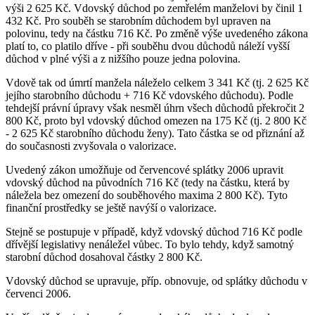
výši 2 625 Kč. Vdovský důchod po zemřelém manželovi by činil 1
432 Kč. Pro souběh se starobním důchodem byl upraven na
polovinu, tedy na částku 716 Kč. Po změně výše uvedeného zákona
platí to, co platilo dříve - při souběhu dvou důchodů náleží vyšší
důchod v plné výši a z nižšího pouze jedna polovina.
Vdově tak od úmrtí manžela náleželo celkem 3 341 Kč (tj. 2 625 Kč
jejího starobního důchodu + 716 Kč vdovského důchodu). Podle
tehdejší právní úpravy však nesměl úhrn všech důchodů překročit 2
800 Kč, proto byl vdovský důchod omezen na 175 Kč (tj. 2 800 Kč
- 2 625 Kč starobního důchodu ženy). Tato částka se od přiznání až
do současnosti zvyšovala o valorizace.
Uvedený zákon umožňuje od červencové splátky 2006 upravit
vdovský důchod na původních 716 Kč (tedy na částku, která by
náležela bez omezení do souběhového maxima 2 800 Kč). Tyto
finanční prostředky se ještě navýší o valorizace.
Stejně se postupuje v případě, když vdovský důchod 716 Kč podle
dřívější legislativy nenáležel vůbec. To bylo tehdy, když samotný
starobní důchod dosahoval částky 2 800 Kč.
Vdovský důchod se upravuje, příp. obnovuje, od splátky důchodu v
červenci 2006.