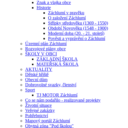
Znak a vlajka obce
Historie
Záchlumí v pravěku
O založení Záchlumí
Střípky středověku (1369 - 1550)
Období Novověku (1548 - 1900)
Moderní doba (20. - 21. století)
Pověsti a vyprávění o Záchlumí
Územní plán Záchlumí
Rozvojové plány obce
ŠKOLY V OBCI
ZÁKLADNÍ ŠKOLA
MATEŘSKÁ ŠKOLA
AKTUALITY
Dětské hřiště
Obecní dům
Dobrovolné svazky, členství
Sport
TJ MOTOR Záchlumí
Co se nám podařilo - realizované projekty
Životní situace
Veřejné zakázky
Pohřebnictví
Mapový portál Záchlumí
Obytná zóna "Pod školou"