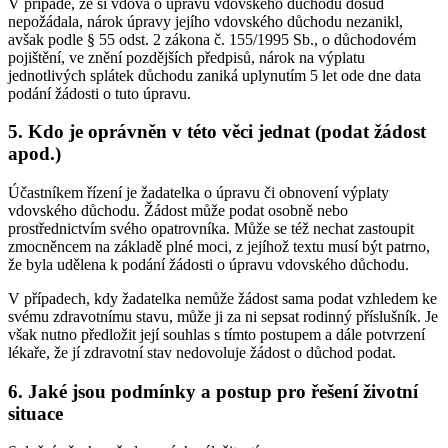
V případě, že si vdova o úpravu vdovského důchodu dosud
nepožádala, nárok úpravy jejího vdovského důchodu nezanikl,
avšak podle § 55 odst. 2 zákona č. 155/1995 Sb., o důchodovém
pojištění, ve znění pozdějších předpisů, nárok na výplatu
jednotlivých splátek důchodu zaniká uplynutím 5 let ode dne data
podání žádosti o tuto úpravu.
5. Kdo je oprávněn v této věci jednat (podat žádost
apod.)
Účastníkem řízení je žadatelka o úpravu či obnovení výplaty
vdovského důchodu. Žádost může podat osobně nebo
prostřednictvím svého opatrovníka. Může se též nechat zastoupit
zmocněncem na základě plné moci, z jejíhož textu musí být patrno,
že byla udělena k podání žádosti o úpravu vdovského důchodu.
V případech, kdy žadatelka nemůže žádost sama podat vzhledem ke
svému zdravotnímu stavu, může ji za ni sepsat rodinný příslušník. Je
však nutno předložit její souhlas s tímto postupem a dále potvrzení
lékaře, že jí zdravotní stav nedovoluje žádost o důchod podat.
6. Jaké jsou podmínky a postup pro řešení životní
situace