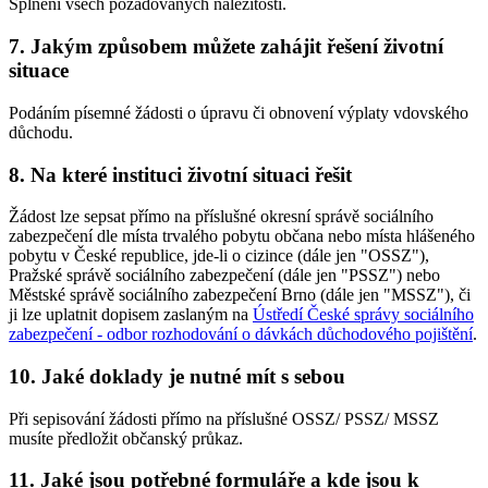
Splnění všech požadovaných náležitostí.
7. Jakým způsobem můžete zahájit řešení životní
situace
Podáním písemné žádosti o úpravu či obnovení výplaty vdovského
důchodu.
8. Na které instituci životní situaci řešit
Žádost lze sepsat přímo na příslušné okresní správě sociálního
zabezpečení dle místa trvalého pobytu občana nebo místa hlášeného
pobytu v České republice, jde-li o cizince (dále jen "OSSZ"),
Pražské správě sociálního zabezpečení (dále jen "PSSZ") nebo
Městské správě sociálního zabezpečení Brno (dále jen "MSSZ"), či
ji lze uplatnit dopisem zaslaným na
Ústředí České správy sociálního
zabezpečení - odbor rozhodování o dávkách důchodového pojištění
.
10. Jaké doklady je nutné mít s sebou
Při sepisování žádosti přímo na příslušné OSSZ/ PSSZ/ MSSZ
musíte předložit občanský průkaz.
11. Jaké jsou potřebné formuláře a kde jsou k