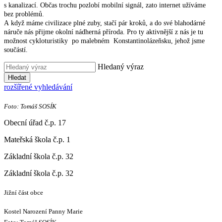
s kanalizací. Občas trochu pozlobí mobilní signál, zato internet užíváme
bez problémů.
A když máme civilizace plné zuby, stačí pár kroků, a do své blahodárné
náruče nás přijme okolní nádherná příroda. Pro ty aktivnější z nás je tu
možnost cykloturistiky po malebném Konstantinolázeňsku, jehož jsme
součástí.
Hledaný výraz
Hledat
rozšířené vyhledávání
Foto: Tomáš SOSÍK
Obecní úřad č.p. 17
Mateřská škola č.p. 1
Základní škola č.p. 32
Základní škola č.p. 32
Jižní část obce
Kostel Narození Panny Marie