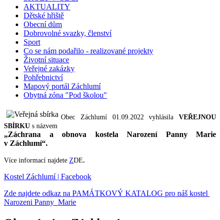
AKTUALITY
Dětské hřiště
Obecní dům
Dobrovolné svazky, členství
Sport
Co se nám podařilo - realizované projekty
Životní situace
Veřejné zakázky
Pohřebnictví
Mapový portál Záchlumí
Obytná zóna "Pod školou"
Obec Záchlumí 01.09.2022 vyhlásila
VEŘEJNOU
SBÍRKU
s názvem
„Záchrana a obnova kostela Narození Panny Marie
v Záchlumí“.
Více informací najdete
Z
DE
.
Kostel Záchlumí | Facebook
Zde najdete odkaz na PAMÁTKOVÝ KATALOG pro náš kostel
Narozeni Panny Marie