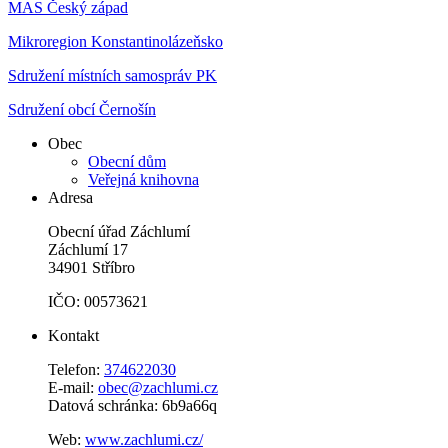
MAS Český západ
Mikroregion Konstantinolázeňsko
Sdružení místních samospráv PK
Sdružení obcí Černošín
Obec
Obecní dům
Veřejná knihovna
Adresa
Obecní úřad Záchlumí
Záchlumí 17
34901 Stříbro
IČO: 00573621
Kontakt
Telefon:
374622030
E-mail:
obec@zachlumi.cz
Datová schránka: 6b9a66q
Web:
www.zachlumi.cz/