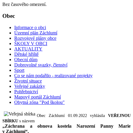
Bez časového omezení.
Obec
Informace o obci
Územní plán Záchlumí
Rozvojové plány obce
ŠKOLY V OBCI
AKTUALITY
Dětské hřiště
Obecní dům
Dobrovolné svazky, členství
Sport
Co se nám podařilo - realizované projekty
Životní situace
Veřejné zakázky
Pohřebnictví
Mapový portál Záchlumí
Obytná zóna "Pod školou"
Obec Záchlumí 01.09.2022 vyhlásila
VEŘEJNOU
SBÍRKU
s názvem
„Záchrana a obnova kostela Narození Panny Marie
v Záchlumí“.