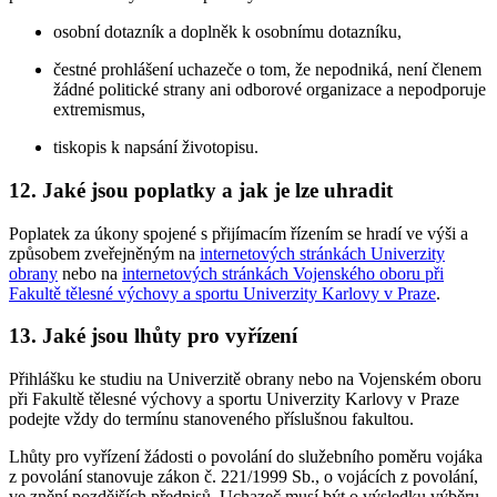
osobní dotazník a doplněk k osobnímu dotazníku,
čestné prohlášení uchazeče o tom, že nepodniká, není členem
žádné politické strany ani odborové organizace a nepodporuje
extremismus,
tiskopis k napsání životopisu.
12. Jaké jsou poplatky a jak je lze uhradit
Poplatek za úkony spojené s přijímacím řízením se hradí ve výši a
způsobem zveřejněným na
internetových stránkách Univerzity
obrany
nebo na
internetových stránkách Vojenského oboru při
Fakultě tělesné výchovy a sportu Univerzity Karlovy v Praze
.
13. Jaké jsou lhůty pro vyřízení
Přihlášku ke studiu na Univerzitě obrany nebo na Vojenském oboru
při Fakultě tělesné výchovy a sportu Univerzity Karlovy v Praze
podejte vždy do termínu stanoveného příslušnou fakultou.
Lhůty pro vyřízení žádosti o povolání do služebního poměru vojáka
z povolání stanovuje zákon č. 221/1999 Sb., o vojácích z povolání,
ve znění pozdějších předpisů. Uchazeč musí být o výsledku výběru