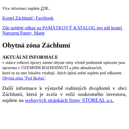
Více informací najdete
Z
DE
.
Kostel Záchlumí | Facebook
Zde najdete odkaz na PAMÁTKOVÝ KATALOG pro náš kostel
Narozeni Panny Marie
Obytná zóna Záchlumí
AKTUÁLNÍ INFORMACE
v otázce celkové úpravy území obytné zóny včetně podmínek oplocení jsou
upravena v ÚZEMNÍM ROZHODNUTÍ a jeho aktualizacích,
které se na tuto lokalitu vztahují. Jejich úplná znění najdete pod odkazem
Obytná zóna "Pod školou"
.
Další informace k výstavbě rodinných dvojdomů v obci
Záchlumí, která je zcela v režii soukromého investora,
najdete na
webových stránkách firmy STOREAL a.s.