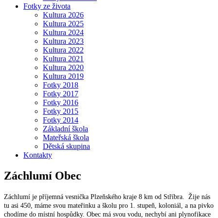
Fotky ze života
Kultura 2026
Kultura 2025
Kultura 2024
Kultura 2023
Kultura 2022
Kultura 2021
Kultura 2020
Kultura 2019
Fotky 2018
Fotky 2017
Fotky 2016
Fotky 2015
Fotky 2014
Základní škola
Mateřská škola
Dětská skupina
Kontakty
Záchlumí
Obec
Záchlumí je příjemná vesnička Plzeňského kraje 8 km od Stříbra. Žije nás
tu asi 450, máme svou mateřinku a školu pro 1. stupeň, koloniál, a na pivko
chodíme do místní hospůdky. Obec má svou vodu, nechybí ani plynofikace