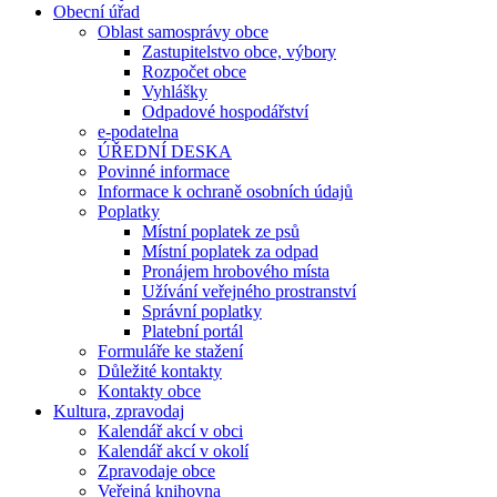
Obecní úřad
Oblast samosprávy obce
Zastupitelstvo obce, výbory
Rozpočet obce
Vyhlášky
Odpadové hospodářství
e-podatelna
ÚŘEDNÍ DESKA
Povinné informace
Informace k ochraně osobních údajů
Poplatky
Místní poplatek ze psů
Místní poplatek za odpad
Pronájem hrobového místa
Užívání veřejného prostranství
Správní poplatky
Platební portál
Formuláře ke stažení
Důležité kontakty
Kontakty obce
Kultura, zpravodaj
Kalendář akcí v obci
Kalendář akcí v okolí
Zpravodaje obce
Veřejná knihovna