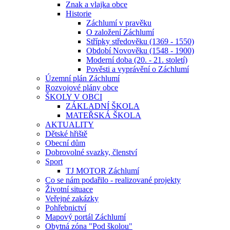
Znak a vlajka obce
Historie
Záchlumí v pravěku
O založení Záchlumí
Střípky středověku (1369 - 1550)
Období Novověku (1548 - 1900)
Moderní doba (20. - 21. století)
Pověsti a vyprávění o Záchlumí
Územní plán Záchlumí
Rozvojové plány obce
ŠKOLY V OBCI
ZÁKLADNÍ ŠKOLA
MATEŘSKÁ ŠKOLA
AKTUALITY
Dětské hřiště
Obecní dům
Dobrovolné svazky, členství
Sport
TJ MOTOR Záchlumí
Co se nám podařilo - realizované projekty
Životní situace
Veřejné zakázky
Pohřebnictví
Mapový portál Záchlumí
Obytná zóna "Pod školou"