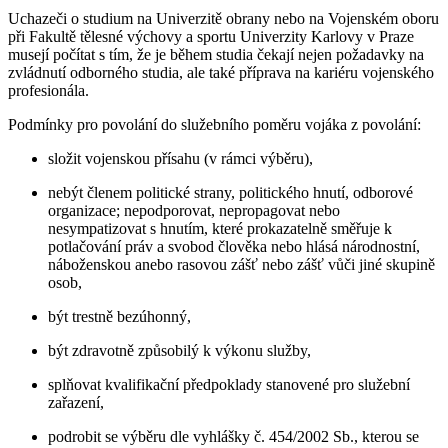
Uchazeči o studium na Univerzitě obrany nebo na Vojenském oboru
při Fakultě tělesné výchovy a sportu Univerzity Karlovy v Praze
musejí počítat s tím, že je během studia čekají nejen požadavky na
zvládnutí odborného studia, ale také příprava na kariéru vojenského
profesionála.
Podmínky pro povolání do služebního poměru vojáka z povolání:
složit vojenskou přísahu (v rámci výběru),
nebýt členem politické strany, politického hnutí, odborové
organizace; nepodporovat, nepropagovat nebo
nesympatizovat s hnutím, které prokazatelně směřuje k
potlačování práv a svobod člověka nebo hlásá národnostní,
náboženskou anebo rasovou zášť nebo zášť vůči jiné skupině
osob,
být trestně bezúhonný,
být zdravotně způsobilý k výkonu služby,
splňovat kvalifikační předpoklady stanovené pro služební
zařazení,
podrobit se výběru dle vyhlášky č. 454/2002 Sb., kterou se