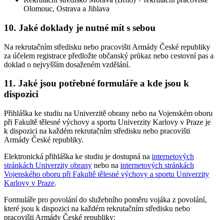
Olomouc, Ostrava a Jihlava
10. Jaké doklady je nutné mít s sebou
Na rekrutačním středisku nebo pracovišti Armády České republiky
za účelem registrace předložte občanský průkaz nebo cestovní pas a
doklad o nejvyšším dosaženém vzdělání.
11. Jaké jsou potřebné formuláře a kde jsou k
dispozici
Přihláška ke studiu na Univerzitě obrany nebo na Vojenském oboru
při Fakultě tělesné výchovy a sportu Univerzity Karlovy v Praze je
k dispozici na každém rekrutačním středisku nebo pracovišti
Armády České republiky.
Elektronická přihláška ke studiu je dostupná na
internetových
stránkách Univerzity obrany
nebo na
internetových stránkách
Vojenského oboru při Fakultě tělesné výchovy a sportu Univerzity
Karlovy v Praze
.
Formuláře pro povolání do služebního poměru vojáka z povolání,
které jsou k dispozici na každém rekrutačním středisku nebo
pracovišti Armády České republiky: