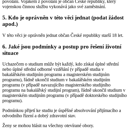
povolání. Vojákem z povolání je občan České republiky, který
vojenskou činnou službu vykonává jako své zaměstnání.
5. Kdo je oprávněn v této věci jednat (podat žádost
apod.)
V této věci je oprávněn jednat občan České republiky starší 18 let.
6. Jaké jsou podmínky a postup pro řešení životní
situace
Uchazečem o studium může být každý, kdo získal úplné střední
nebo úplné střední odborné vzdělání (v případě studia v
bakalářském studijním programu a magisterském studijním
programu), řádně ukončil studium v bakalářském studijním
programu (v případě navazujícího magisterského studijního
programu na bakalářský studijní program), řádně ukončil studium v
magisterském studijním programu (v případě doktorského studijního
programu).
Podmínkou přijetí ke studiu je úspěšné absolvování přijímacího a
odvodního řízení a dobrý zdravotní stav.
Ženy se mohou hlásit na všechny otevírané obory.