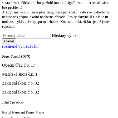
s kanalizací. Občas trochu pozlobí mobilní signál, zato internet užíváme
bez problémů.
A když máme civilizace plné zuby, stačí pár kroků, a do své blahodárné
náruče nás přijme okolní nádherná příroda. Pro ty aktivnější z nás je tu
možnost cykloturistiky po malebném Konstantinolázeňsku, jehož jsme
součástí.
Hledaný výraz
Hledat
rozšířené vyhledávání
Foto: Tomáš SOSÍK
Obecní úřad č.p. 17
Mateřská škola č.p. 1
Základní škola č.p. 32
Základní škola č.p. 32
Jižní část obce
Kostel Narození Panny Marie