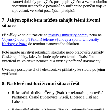
stanoví doklady pro výběr, postup při výběru a vzor osobního
dotazníku uchazeče o povolání do služebního poměru vojáka
z povolání, ve znění pozdějších předpisů.
7. Jakým způsobem můžete zahájit řešení životní
situace
Přihlášky ke studiu zašlete na
fakulty Univerzity obrany
nebo na
Vojenský obor při Fakultě tělesné výchovy a sportu Univerzity
Karlovy v Praze
do termínu stanoveného fakultou.
Poté musíte navštívit rekrutační středisko nebo pracoviště Armády
České republiky, kde vám bude upřesněn termín lékařského
vyšetření ve vojenské nemocnici a vydány potřebné dokumenty.
Uvedený postup se týká i elektronické přihlášky ke studiu po jejím
vytisknutí.
8. Na které instituci životní situaci řešit
Rekrutační středisko Čechy (Praha) + rekrutační pracoviště
Pardubice, České Budějovice, Plzeň, Liberec a Ústí nad
Labem
Rekrutační středisko Morava (Brno) + rekrutační pracoviště