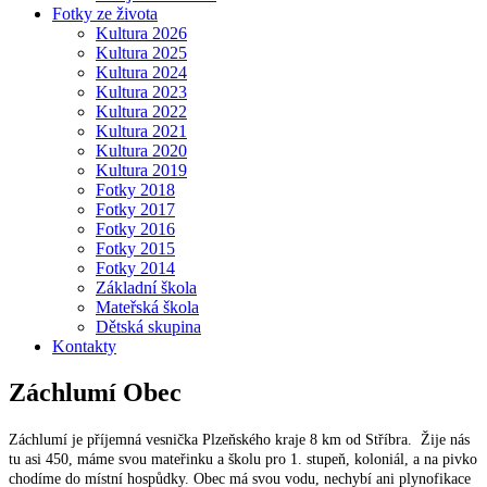
Fotky ze života
Kultura 2026
Kultura 2025
Kultura 2024
Kultura 2023
Kultura 2022
Kultura 2021
Kultura 2020
Kultura 2019
Fotky 2018
Fotky 2017
Fotky 2016
Fotky 2015
Fotky 2014
Základní škola
Mateřská škola
Dětská skupina
Kontakty
Záchlumí
Obec
Záchlumí je příjemná vesnička Plzeňského kraje 8 km od Stříbra. Žije nás
tu asi 450, máme svou mateřinku a školu pro 1. stupeň, koloniál, a na pivko
chodíme do místní hospůdky. Obec má svou vodu, nechybí ani plynofikace