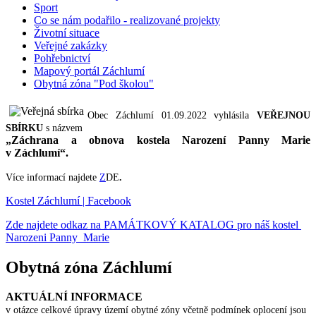
Sport
Co se nám podařilo - realizované projekty
Životní situace
Veřejné zakázky
Pohřebnictví
Mapový portál Záchlumí
Obytná zóna "Pod školou"
Obec Záchlumí 01.09.2022 vyhlásila
VEŘEJNOU
SBÍRKU
s názvem
„Záchrana a obnova kostela Narození Panny Marie
v Záchlumí“.
Více informací najdete
Z
DE
.
Kostel Záchlumí | Facebook
Zde najdete odkaz na PAMÁTKOVÝ KATALOG pro náš kostel
Narozeni Panny Marie
Obytná zóna Záchlumí
AKTUÁLNÍ INFORMACE
v otázce celkové úpravy území obytné zóny včetně podmínek oplocení jsou