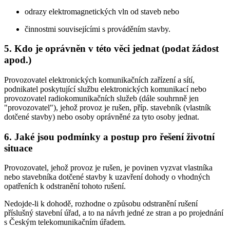
odrazy elektromagnetických vln od staveb nebo
činnostmi souvisejícími s prováděním stavby.
5. Kdo je oprávněn v této věci jednat (podat žádost
apod.)
Provozovatel elektronických komunikačních zařízení a sítí,
podnikatel poskytující službu elektronických komunikací nebo
provozovatel radiokomunikačních služeb (dále souhrnně jen
"provozovatel"), jehož provoz je rušen, příp. stavebník (vlastník
dotčené stavby) nebo osoby oprávněné za tyto osoby jednat.
6. Jaké jsou podmínky a postup pro řešení životní
situace
Provozovatel, jehož provoz je rušen, je povinen vyzvat vlastníka
nebo stavebníka dotčené stavby k uzavření dohody o vhodných
opatřeních k odstranění tohoto rušení.
Nedojde-li k dohodě, rozhodne o způsobu odstranění rušení
příslušný stavební úřad, a to na návrh jedné ze stran a po projednání
s Českým telekomunikačním úřadem.