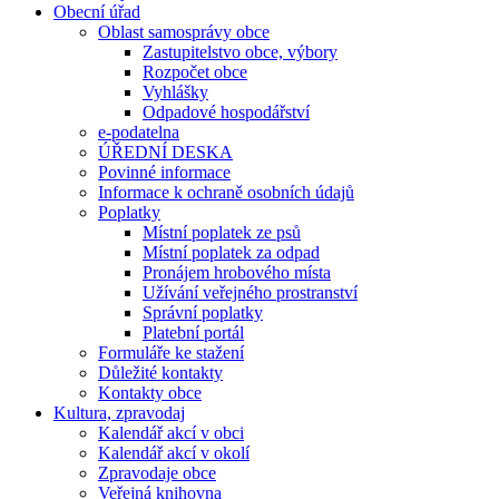
Obecní úřad
Oblast samosprávy obce
Zastupitelstvo obce, výbory
Rozpočet obce
Vyhlášky
Odpadové hospodářství
e-podatelna
ÚŘEDNÍ DESKA
Povinné informace
Informace k ochraně osobních údajů
Poplatky
Místní poplatek ze psů
Místní poplatek za odpad
Pronájem hrobového místa
Užívání veřejného prostranství
Správní poplatky
Platební portál
Formuláře ke stažení
Důležité kontakty
Kontakty obce
Kultura, zpravodaj
Kalendář akcí v obci
Kalendář akcí v okolí
Zpravodaje obce
Veřejná knihovna