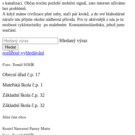
s kanalizací. Občas trochu pozlobí mobilní signál, zato internet užíváme
bez problémů.
A když máme civilizace plné zuby, stačí pár kroků, a do své blahodárné
náruče nás přijme okolní nádherná příroda. Pro ty aktivnější z nás je tu
možnost cykloturistiky po malebném Konstantinolázeňsku, jehož jsme
součástí.
Hledaný výraz
Hledat
rozšířené vyhledávání
Foto: Tomáš SOSÍK
Obecní úřad č.p. 17
Mateřská škola č.p. 1
Základní škola č.p. 32
Základní škola č.p. 32
Jižní část obce
Kostel Narození Panny Marie