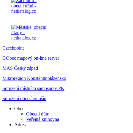
Czechpoint
GObec mapový on-line server
MAS Český západ
Mikroregion Konstantinolázeňsko
Sdružení místních samospráv PK
Sdružení obcí Černošín
Obec
Obecní dům
Veřejná knihovna
Adresa