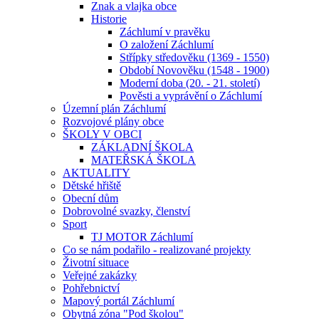
Znak a vlajka obce
Historie
Záchlumí v pravěku
O založení Záchlumí
Střípky středověku (1369 - 1550)
Období Novověku (1548 - 1900)
Moderní doba (20. - 21. století)
Pověsti a vyprávění o Záchlumí
Územní plán Záchlumí
Rozvojové plány obce
ŠKOLY V OBCI
ZÁKLADNÍ ŠKOLA
MATEŘSKÁ ŠKOLA
AKTUALITY
Dětské hřiště
Obecní dům
Dobrovolné svazky, členství
Sport
TJ MOTOR Záchlumí
Co se nám podařilo - realizované projekty
Životní situace
Veřejné zakázky
Pohřebnictví
Mapový portál Záchlumí
Obytná zóna "Pod školou"