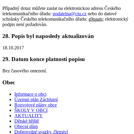
Případný dotaz můžete zaslat na elektronickou adresu Českého
telekomunikačního úřadu:
podatelna@ctu.cz
nebo do datové
schránky Českého telekomunikačního úřadu:
a9qaats
; elektronický
podpis není požadován.
28. Popis byl naposledy aktualizován
18.10.2017
29. Datum konce platnosti popisu
Bez časového omezení.
Obec
Informace o obci
Územní plán Záchlumí
Rozvojové plány obce
ŠKOLY V OBCI
AKTUALITY
Dětské hřiště
Obecní dům
Dobrovolné svazky, členství