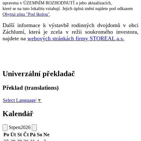
upravena v ÚZEMNÍM ROZHODNUTÍ a jeho aktualizacích,
které se na tuto lokalitu vztahují. Jejich úplná znění najdete pod odkazem
Obytná zóna "Pod školou"
.
Další informace k výstavbě rodinných dvojdomů v obci
Záchlumí, která je zcela v režii soukromého investora,
najdete na
webových stránkách firmy STOREAL a.s.
Univerzální překladač
Překlad (translations)
Select Language
▼
Kalendář
Srpen
2026
Po
Út
St
Čt
Pá
So
Ne