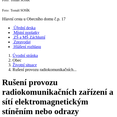
Foto: Tomáš SOSÍK
Foto: Tomáš SOSÍK
Hlavní cesta u Obecního domu č.p. 17
Úřední deska
Místní poplatky
ZŠ a MŠ Záchlumí
Zpravodaj
Hlášení rozhlasu
Úvodní stránka
Obec
Životní situace
Rušení provozu radiokomunikačních...
Rušení provozu
radiokomunikačních zařízení a
sítí elektromagnetickým
stíněním nebo odrazy