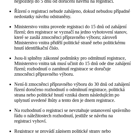
nejpozději do 5 dnů od doručení návrhu na registraci.
Řízení o registraci nebude zahájeno, dokud nebudou případné
nedostatky návrhu odstraněny.
Ministerstvo vnitra provede registraci do 15 dnů od zahájení
řízení; den registrace se vyznačí na jedno vyhotovení stanov,
které se zasílá zmocněnci přípravného výboru; zároveň
Ministerstvo vnitra přidělí politické straně nebo politickému
hnutí identifikační číslo.
Jsou-li splněny zákonné podmínky pro odmítnutí registrace,
Ministerstvo vnitra tak musí učinit do 15 dnů ode dne zahájení
řízení; rozhodnutí o zamítnutí registrace se doručuje
zmocněnci přípravného výboru.
Není-li zmocněnci přípravného výboru do 30 dnů od zahájení
řízení doručeno rozhodnutí o odmítnutí registrace, politická
strana nebo politické hnutí vzniká dnem následujícím po
uplynutí uvedené lhůty a tento den je dnem registrace.
Na rozhodnutí o registraci se nevztahuje ustanovení správního
řádu o náležitostech rozhodnutí, jestliže se návrhu na
registraci vyhoví.
Registrace se provádí zápisem politické strany nebo