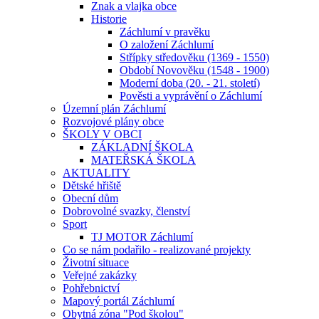
Znak a vlajka obce
Historie
Záchlumí v pravěku
O založení Záchlumí
Střípky středověku (1369 - 1550)
Období Novověku (1548 - 1900)
Moderní doba (20. - 21. století)
Pověsti a vyprávění o Záchlumí
Územní plán Záchlumí
Rozvojové plány obce
ŠKOLY V OBCI
ZÁKLADNÍ ŠKOLA
MATEŘSKÁ ŠKOLA
AKTUALITY
Dětské hřiště
Obecní dům
Dobrovolné svazky, členství
Sport
TJ MOTOR Záchlumí
Co se nám podařilo - realizované projekty
Životní situace
Veřejné zakázky
Pohřebnictví
Mapový portál Záchlumí
Obytná zóna "Pod školou"