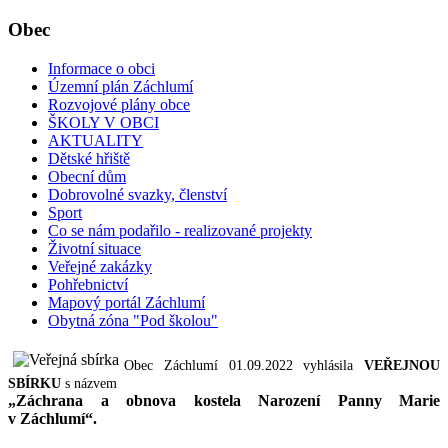
Obec
Informace o obci
Územní plán Záchlumí
Rozvojové plány obce
ŠKOLY V OBCI
AKTUALITY
Dětské hřiště
Obecní dům
Dobrovolné svazky, členství
Sport
Co se nám podařilo - realizované projekty
Životní situace
Veřejné zakázky
Pohřebnictví
Mapový portál Záchlumí
Obytná zóna "Pod školou"
Obec Záchlumí 01.09.2022 vyhlásila
VEŘEJNOU
SBÍRKU
s názvem
„Záchrana a obnova kostela Narození Panny Marie
v Záchlumí“.