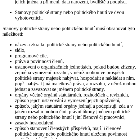
jejich jména a příjmení, data narození, bydliště a podpisu.
Stanovy politické strany nebo politického hnutí ve dvou
vyhotoveních.
Stanovy
politické strany nebo politického hnutí musí obsahovat tyto
náležitosti:
název a zkratku politické strany nebo politického hnutí,
sídlo,
programové cíle,
práva a povinnosti členů,
ustanovení o organizačních jednotkách, pokud budou zřízeny,
zejména vymezení rozsahu, v němž mohou ve prospěch
politické strany majetek nabývat, hospodařit a nakládat s ním,
popř. nabývat jiná majetková práva, a rozsahu, v němž mohou
jednat a zavazovat se jménem politické strany,
orgány včetně orgánů statutárních, rozhodčích a revizních,
způsob jejich ustavování a vymezení jejich oprávnění,
způsob, jakým statutární orgány jednají a podepisují, zda a v
jakém rozsahu mohou činit právní úkony jménem politické
strany nebo politického hnutí i jiní členové či pracovníci,
zásady hospodaření,
způsob stanovení členských příspěvků, mají-li členové
politické strany nebo politického hnutí uloženu povinnost