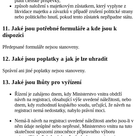
platit členské příspěvky,
způsob naložení s majetkovým zůstatkem, který vyplyne z
likvidace majetku a závazků v případě zrušení politické strany
nebo politického hnutí, pokud tento zůstatek nepřipadne státu.
11. Jaké jsou potřebné formuláře a kde jsou k
dispozici
Předepsané formuláře nejsou stanoveny.
12. Jaké jsou poplatky a jak je lze uhradit
Správní ani jiné poplatky nejsou stanoveny.
13. Jaké jsou lhůty pro vyřízení
Řízení je zahájeno dnem, kdy Ministerstvo vnitra obdrží
návrh na registraci, obsahující výše uvedené náležitosti, nebo
dnem, kdy rozhodnutí krajského soudu, určující, že návrh na
registraci nemá nedostatky, nabylo právní moci.
Nemá-li návrh na registraci uvedené náležitosti anebo jsou-li v
něm údaje neúplné nebo nepřesné, Ministerstvo vnitra na tuto
skutečnost upozorní zmocněnce přípravného výboru