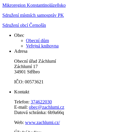
Mikroregion Konstantinolázeňsko
Sdružení místních samospráv PK
Sdružení obcí Černošín
Obec
Obecní dům
Veřejná knihovna
Adresa
Obecní úřad Záchlumí
Záchlumí 17
34901 Stříbro
IČO: 00573621
Kontakt
Telefon:
374622030
E-mail:
obec@zachlumi.cz
Datová schránka: 6b9a66q
Web:
www.zachlumi.cz/