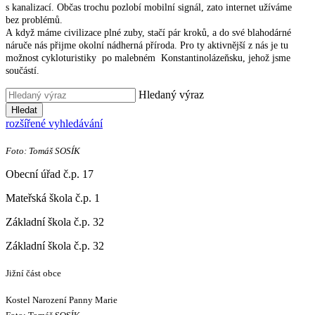
s kanalizací. Občas trochu pozlobí mobilní signál, zato internet užíváme
bez problémů.
A když máme civilizace plné zuby, stačí pár kroků, a do své blahodárné
náruče nás přijme okolní nádherná příroda. Pro ty aktivnější z nás je tu
možnost cykloturistiky po malebném Konstantinolázeňsku, jehož jsme
součástí.
Hledaný výraz
Hledat
rozšířené vyhledávání
Foto: Tomáš SOSÍK
Obecní úřad č.p. 17
Mateřská škola č.p. 1
Základní škola č.p. 32
Základní škola č.p. 32
Jižní část obce
Kostel Narození Panny Marie