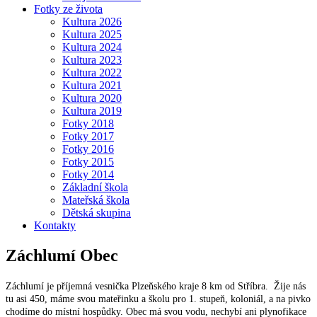
Fotky ze života
Kultura 2026
Kultura 2025
Kultura 2024
Kultura 2023
Kultura 2022
Kultura 2021
Kultura 2020
Kultura 2019
Fotky 2018
Fotky 2017
Fotky 2016
Fotky 2015
Fotky 2014
Základní škola
Mateřská škola
Dětská skupina
Kontakty
Záchlumí
Obec
Záchlumí je příjemná vesnička Plzeňského kraje 8 km od Stříbra. Žije nás
tu asi 450, máme svou mateřinku a školu pro 1. stupeň, koloniál, a na pivko
chodíme do místní hospůdky. Obec má svou vodu, nechybí ani plynofikace