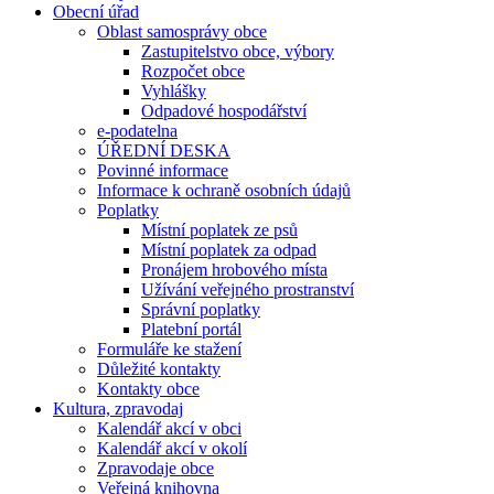
Obecní úřad
Oblast samosprávy obce
Zastupitelstvo obce, výbory
Rozpočet obce
Vyhlášky
Odpadové hospodářství
e-podatelna
ÚŘEDNÍ DESKA
Povinné informace
Informace k ochraně osobních údajů
Poplatky
Místní poplatek ze psů
Místní poplatek za odpad
Pronájem hrobového místa
Užívání veřejného prostranství
Správní poplatky
Platební portál
Formuláře ke stažení
Důležité kontakty
Kontakty obce
Kultura, zpravodaj
Kalendář akcí v obci
Kalendář akcí v okolí
Zpravodaje obce
Veřejná knihovna