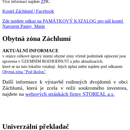
Více informací najdete
Z
DE
.
Kostel Záchlumí | Facebook
Zde najdete odkaz na PAMÁTKOVÝ KATALOG pro náš kostel
Narozeni Panny Marie
Obytná zóna Záchlumí
AKTUÁLNÍ INFORMACE
v otázce celkové úpravy území obytné zóny včetně podmínek oplocení jsou
upravena v ÚZEMNÍM ROZHODNUTÍ a jeho aktualizacích,
které se na tuto lokalitu vztahují. Jejich úplná znění najdete pod odkazem
Obytná zóna "Pod školou"
.
Další informace k výstavbě rodinných dvojdomů v obci
Záchlumí, která je zcela v režii soukromého investora,
najdete na
webových stránkách firmy STOREAL a.s.
Univerzální překladač