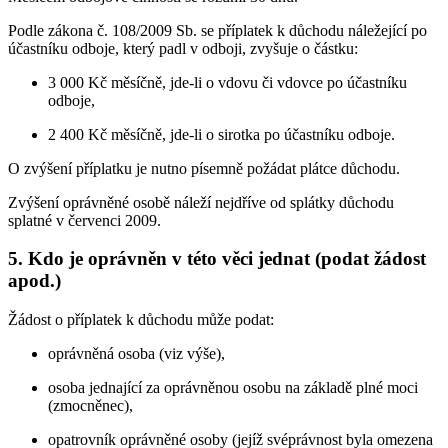
Podle zákona č. 108/2009 Sb. se příplatek k důchodu náležející po
účastníku odboje, který padl v odboji, zvyšuje o částku:
3 000 Kč měsíčně, jde-li o vdovu či vdovce po účastníku
odboje,
2 400 Kč měsíčně, jde-li o sirotka po účastníku odboje.
O zvýšení příplatku je nutno písemně požádat plátce důchodu.
Zvýšení oprávněné osobě náleží nejdříve od splátky důchodu
splatné v červenci 2009.
5. Kdo je oprávněn v této věci jednat (podat žádost
apod.)
Žádost o příplatek k důchodu může podat:
oprávněná osoba (viz výše),
osoba jednající za oprávněnou osobu na základě plné moci
(zmocněnec),
opatrovník oprávněné osoby (jejíž svéprávnost byla omezena