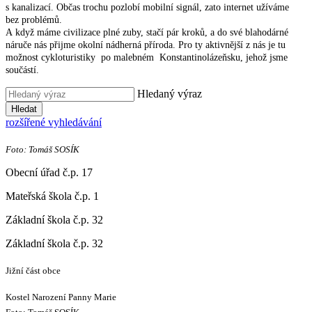
s kanalizací. Občas trochu pozlobí mobilní signál, zato internet užíváme
bez problémů.
A když máme civilizace plné zuby, stačí pár kroků, a do své blahodárné
náruče nás přijme okolní nádherná příroda. Pro ty aktivnější z nás je tu
možnost cykloturistiky po malebném Konstantinolázeňsku, jehož jsme
součástí.
Hledaný výraz
Hledat
rozšířené vyhledávání
Foto: Tomáš SOSÍK
Obecní úřad č.p. 17
Mateřská škola č.p. 1
Základní škola č.p. 32
Základní škola č.p. 32
Jižní část obce
Kostel Narození Panny Marie