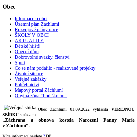
Obec
Informace o obci
Územní plán Záchlumí
Rozvojové plány obce
ŠKOLY V OBCI
AKTUALITY
Dětské hřiště
Obecní dům
Dobrovolné svazky, členství
Sport
Co se nám podařilo - realizované projekty
Životní situace
Veřejné zakázky
Pohřebnictví
Mapový portál Záchlumí
Obytná zóna "Pod školou"
Obec Záchlumí 01.09.2022 vyhlásila
VEŘEJNOU
SBÍRKU
s názvem
„Záchrana a obnova kostela Narození Panny Marie
v Záchlumí“.
Více informací najdete
Z
DE
.