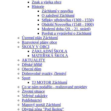
Znak a vlajka obce
Historie
Záchlumí v pravěku
O založení Záchlumí
Střípky středověku (1369 - 1550)
Období Novověku (1548 - 1900)
Moderní doba (20. - 21. století)
Pověsti a vyprávění o Záchlumí
Územní plán Záchlumí
Rozvojové plány obce
ŠKOLY V OBCI
ZÁKLADNÍ ŠKOLA
MATEŘSKÁ ŠKOLA
AKTUALITY
Dětské hřiště
Obecní dům
Dobrovolné svazky, členství
Sport
TJ MOTOR Záchlumí
Co se nám podařilo - realizované projekty
Životní situace
Veřejné zakázky
Pohřebnictví
Mapový portál Záchlumí
Obytná zóna "Pod školou"