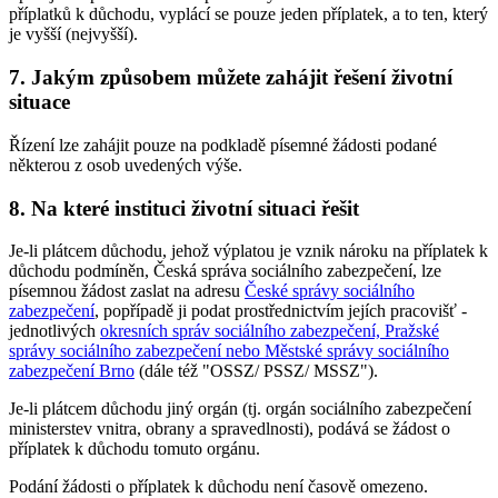
příplatků k důchodu, vyplácí se pouze jeden příplatek, a to ten, který
je vyšší (nejvyšší).
7. Jakým způsobem můžete zahájit řešení životní
situace
Řízení lze zahájit pouze na podkladě písemné žádosti podané
některou z osob uvedených výše.
8. Na které instituci životní situaci řešit
Je-li plátcem důchodu, jehož výplatou je vznik nároku na příplatek k
důchodu podmíněn, Česká správa sociálního zabezpečení, lze
písemnou žádost zaslat na adresu
České správy sociálního
zabezpečení
, popřípadě ji podat prostřednictvím jejích pracovišť -
jednotlivých
okresních správ sociálního zabezpečení, Pražské
správy sociálního zabezpečení nebo Městské správy sociálního
zabezpečení Brno
(dále též "OSSZ/ PSSZ/ MSSZ").
Je-li plátcem důchodu jiný orgán (tj. orgán sociálního zabezpečení
ministerstev vnitra, obrany a spravedlnosti), podává se žádost o
příplatek k důchodu tomuto orgánu.
Podání žádosti o příplatek k důchodu není časově omezeno.