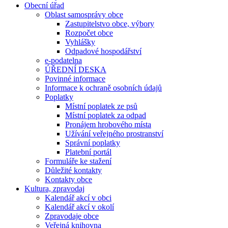
Obecní úřad
Oblast samosprávy obce
Zastupitelstvo obce, výbory
Rozpočet obce
Vyhlášky
Odpadové hospodářství
e-podatelna
ÚŘEDNÍ DESKA
Povinné informace
Informace k ochraně osobních údajů
Poplatky
Místní poplatek ze psů
Místní poplatek za odpad
Pronájem hrobového místa
Užívání veřejného prostranství
Správní poplatky
Platební portál
Formuláře ke stažení
Důležité kontakty
Kontakty obce
Kultura, zpravodaj
Kalendář akcí v obci
Kalendář akcí v okolí
Zpravodaje obce
Veřejná knihovna