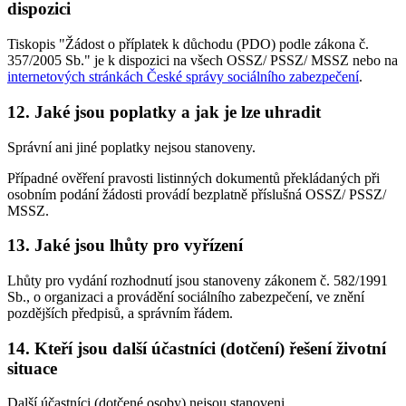
dispozici
Tiskopis "Žádost o příplatek k důchodu (PDO) podle zákona č.
357/2005 Sb." je k dispozici na všech OSSZ/ PSSZ/ MSSZ nebo na
internetových stránkách České správy sociálního zabezpečení
.
12. Jaké jsou poplatky a jak je lze uhradit
Správní ani jiné poplatky nejsou stanoveny.
Případné ověření pravosti listinných dokumentů překládaných při
osobním podání žádosti provádí bezplatně příslušná OSSZ/ PSSZ/
MSSZ.
13. Jaké jsou lhůty pro vyřízení
Lhůty pro vydání rozhodnutí jsou stanoveny zákonem č. 582/1991
Sb., o organizaci a provádění sociálního zabezpečení, ve znění
pozdějších předpisů, a správním řádem.
14. Kteří jsou další účastníci (dotčení) řešení životní
situace
Další účastníci (dotčené osoby) nejsou stanoveni.