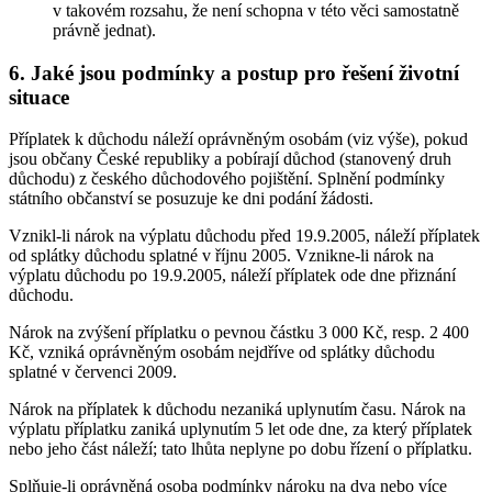
v takovém rozsahu, že není schopna v této věci samostatně
právně jednat).
6. Jaké jsou podmínky a postup pro řešení životní
situace
Příplatek k důchodu náleží oprávněným osobám (viz výše), pokud
jsou občany České republiky a pobírají důchod (stanovený druh
důchodu) z českého důchodového pojištění. Splnění podmínky
státního občanství se posuzuje ke dni podání žádosti.
Vznikl-li nárok na výplatu důchodu před 19.9.2005, náleží příplatek
od splátky důchodu splatné v říjnu 2005. Vznikne-li nárok na
výplatu důchodu po 19.9.2005, náleží příplatek ode dne přiznání
důchodu.
Nárok na zvýšení příplatku o pevnou částku 3 000 Kč, resp. 2 400
Kč, vzniká oprávněným osobám nejdříve od splátky důchodu
splatné v červenci 2009.
Nárok na příplatek k důchodu nezaniká uplynutím času. Nárok na
výplatu příplatku zaniká uplynutím 5 let ode dne, za který příplatek
nebo jeho část náleží; tato lhůta neplyne po dobu řízení o příplatku.
Splňuje-li oprávněná osoba podmínky nároku na dva nebo více