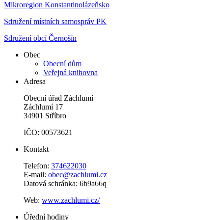
Mikroregion Konstantinolázeňsko
Sdružení místních samospráv PK
Sdružení obcí Černošín
Obec
Obecní dům
Veřejná knihovna
Adresa
Obecní úřad Záchlumí
Záchlumí 17
34901 Stříbro
IČO: 00573621
Kontakt
Telefon:
374622030
E-mail:
obec@zachlumi.cz
Datová schránka: 6b9a66q
Web:
www.zachlumi.cz/
Úřední hodiny