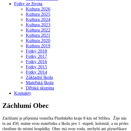
Fotky ze života
Kultura 2026
Kultura 2025
Kultura 2024
Kultura 2023
Kultura 2022
Kultura 2021
Kultura 2020
Kultura 2019
Fotky 2018
Fotky 2017
Fotky 2016
Fotky 2015
Fotky 2014
Základní škola
Mateřská škola
Dětská skupina
Kontakty
Záchlumí
Obec
Záchlumí je příjemná vesnička Plzeňského kraje 8 km od Stříbra. Žije nás
tu asi 450, máme svou mateřinku a školu pro 1. stupeň, koloniál, a na pivko
chodíme do místní hospůdky. Obec má svou vodu, nechybí ani plynofikace