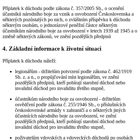
Příplatek k důchodu podle zákona č. 357/2005 Sb., o ocenění
účastníků národního boje za vznik a osvobození Československa a
některých pozůstalých po nich, o zvláštním příspěvku k důchodu
některým osobám, o jednorázové peněžní částce některým
účastníkům národního boje za osvobození v letech 1939 až 1945 a o
změně některých zákonů, ve znění pozdějších předpisů
4. Základní informace k životní situaci
Příplatek k důchodu náleží:
legionářům - držitelům potvrzení podle zákona č. 462/1919
Sb. z. a n., o propůjčování míst legionářům, ve znění
pozdějších předpisů, kteří pobírají starobní důchod nebo
invalidní důchod pro invaliditu třetího stupně,
účastníkům národního boje za osvobození - držitelům
osvědčení podle zákona č. 255/1946 Sb., o příslušnících
československé armády v zahraničí a o některých jiných
účastnících národního boje za osvobození, ve znění
pozdějších předpisů, kteří pobírají starobní důchod nebo
invalidní důchod pro invaliditu třetího stupně,
poživatelům vdovských a vdoveckých důchodů po osobách