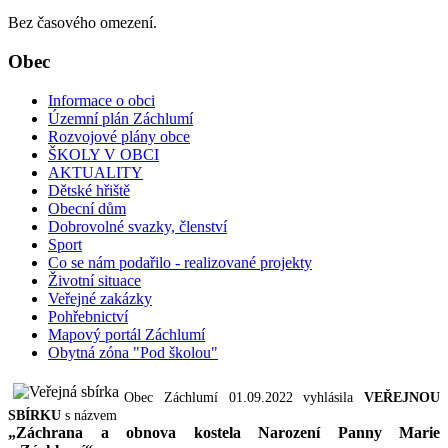
Bez časového omezení.
Obec
Informace o obci
Územní plán Záchlumí
Rozvojové plány obce
ŠKOLY V OBCI
AKTUALITY
Dětské hřiště
Obecní dům
Dobrovolné svazky, členství
Sport
Co se nám podařilo - realizované projekty
Životní situace
Veřejné zakázky
Pohřebnictví
Mapový portál Záchlumí
Obytná zóna "Pod školou"
Obec Záchlumí 01.09.2022 vyhlásila
VEŘEJNOU
SBÍRKU
s názvem
„Záchrana a obnova kostela Narození Panny Marie