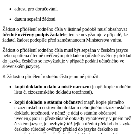
adresu pro doručování,
datum sepsání žádosti.
Žádost o přidělení rodného čísla v listinné podobě musí obsahovat
úředně ověřený podpis žadatele
; ten se nevyžaduje v případě, že
žadatel žádost podepíše před zaměstnancem Ministerstva vnitra.
Žádost o přidělení rodného čísla musí být sepsána v českém jazyce
nebo opatřena úředně ověřeným překladem (úředně ověřený překlad
do jazyka českého se nevyžaduje v případě podání učiněného ve
slovenském jazyce).
K žádosti o přidělení rodného čísla je nutné přiložit:
kopii dokladu o datu a místě narození
(např. kopie rodného
listu či cizozemského dokladu totožnosti),
kopii dokladu o státním občanství
(např. kopie platného
cizozemského cestovního dokladu nebo jiného cizozemského
dokladu totožnosti, v němž je údaj o státním občanství
uveden); jsou-li předkládané doklady vyhotoveny v jiném než
českém jazyce, je nezbytný též jejich úřední překlad do jazyka
českého (úředně ověřený překlad do jazyka českého se