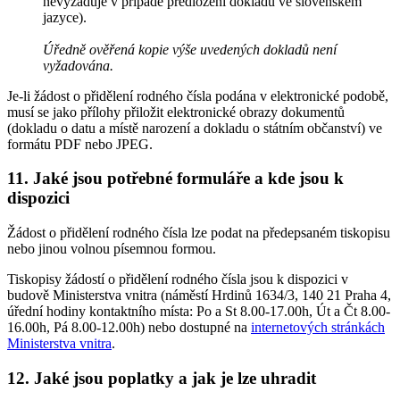
nevyžaduje v případě předložení dokladu ve slovenském
jazyce).
Úředně ověřená kopie výše uvedených dokladů není
vyžadována.
Je-li žádost o přidělení rodného čísla podána v elektronické podobě,
musí se jako přílohy přiložit elektronické obrazy dokumentů
(dokladu o datu a místě narození a dokladu o státním občanství) ve
formátu PDF nebo JPEG.
11. Jaké jsou potřebné formuláře a kde jsou k
dispozici
Žádost o přidělení rodného čísla lze podat na předepsaném tiskopisu
nebo jinou volnou písemnou formou.
Tiskopisy žádostí o přidělení rodného čísla jsou k dispozici v
budově Ministerstva vnitra (náměstí Hrdinů 1634/3, 140 21 Praha 4,
úřední hodiny kontaktního místa: Po a St 8.00-17.00h, Út a Čt 8.00-
16.00h, Pá 8.00-12.00h) nebo dostupné na
internetových stránkách
Ministerstva vnitra
.
12. Jaké jsou poplatky a jak je lze uhradit