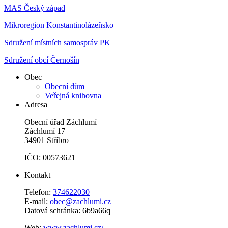
MAS Český západ
Mikroregion Konstantinolázeňsko
Sdružení místních samospráv PK
Sdružení obcí Černošín
Obec
Obecní dům
Veřejná knihovna
Adresa
Obecní úřad Záchlumí
Záchlumí 17
34901 Stříbro
IČO: 00573621
Kontakt
Telefon:
374622030
E-mail:
obec@zachlumi.cz
Datová schránka: 6b9a66q
Web:
www.zachlumi.cz/