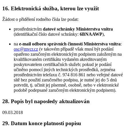
16. Elektronická služba, kterou lze využít
Žádost o přidělení rodného čísla lze podat:
prostřednictvím
datové schránky Ministerstva vnitra
(identifikační číslo datové schránky:
6BNAAWP
),
na
e-mail odboru správních činností Ministerstva vnitra
:
osc@mvcr.cz
(v takovém případě však musí být podání
opatřeno zaručeným elektronickým podpisem založeným na
kvalifikovaném certifikátu vydaném akreditovaným
poskytovatelem certifikačních služeb; pokud je podání
učiněno pomocí jiných technických prostředků, zejména
prostřednictvím telefaxu č. 974 816 861 nebo veřejné datové
sítě bez použití zaručeného podpisu, je nutné jej do 5 dnů
potvrdit, tj. učinit jej písemně, osobně, nebo v elektronické
podobě podepsané zaručeným elektronickým podpisem).
28. Popis byl naposledy aktualizován
09.03.2018
29. Datum konce platnosti popisu