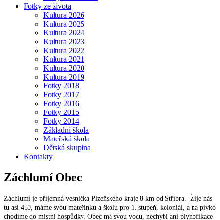
Fotky ze života
Kultura 2026
Kultura 2025
Kultura 2024
Kultura 2023
Kultura 2022
Kultura 2021
Kultura 2020
Kultura 2019
Fotky 2018
Fotky 2017
Fotky 2016
Fotky 2015
Fotky 2014
Základní škola
Mateřská škola
Dětská skupina
Kontakty
Záchlumí
Obec
Záchlumí je příjemná vesnička Plzeňského kraje 8 km od Stříbra. Žije nás
tu asi 450, máme svou mateřinku a školu pro 1. stupeň, koloniál, a na pivko
chodíme do místní hospůdky. Obec má svou vodu, nechybí ani plynofikace