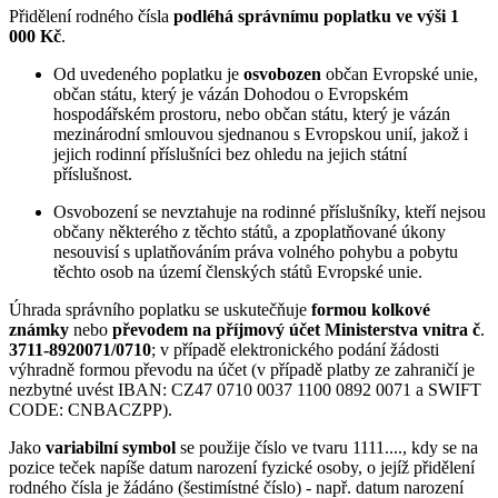
Přidělení rodného čísla
podléhá správnímu poplatku ve výši 1
000 Kč
.
Od uvedeného poplatku je
osvobozen
občan Evropské unie,
občan státu, který je vázán Dohodou o Evropském
hospodářském prostoru, nebo občan státu, který je vázán
mezinárodní smlouvou sjednanou s Evropskou unií, jakož i
jejich rodinní příslušníci bez ohledu na jejich státní
příslušnost.
Osvobození se nevztahuje na rodinné příslušníky, kteří nejsou
občany některého z těchto států, a zpoplatňované úkony
nesouvisí s uplatňováním práva volného pohybu a pobytu
těchto osob na území členských států Evropské unie.
Úhrada správního poplatku se uskutečňuje
formou kolkové
známky
nebo
převodem na příjmový účet Ministerstva vnitra č
.
3711-8920071/0710
; v případě elektronického podání žádosti
výhradně formou převodu na účet (v případě platby ze zahraničí je
nezbytné uvést IBAN: CZ47 0710 0037 1100 0892 0071 a SWIFT
CODE: CNBACZPP).
Jako
variabilní symbol
se použije číslo ve tvaru 1111...., kdy se na
pozice teček napíše datum narození fyzické osoby, o jejíž přidělení
rodného čísla je žádáno (šestimístné číslo) - např. datum narození