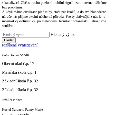
s kanalizací. Občas trochu pozlobí mobilní signál, zato internet užíváme
bez problémů.
A když máme civilizace plné zuby, stačí pár kroků, a do své blahodárné
náruče nás přijme okolní nádherná příroda. Pro ty aktivnější z nás je tu
možnost cykloturistiky po malebném Konstantinolázeňsku, jehož jsme
součástí.
Hledaný výraz
Hledat
rozšířené vyhledávání
Foto: Tomáš SOSÍK
Obecní úřad č.p. 17
Mateřská škola č.p. 1
Základní škola č.p. 32
Základní škola č.p. 32
Jižní část obce
Kostel Narození Panny Marie