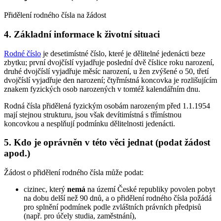
Přidělení rodného čísla na žádost
4. Základní informace k životní situaci
Rodné číslo
je desetimístné číslo, které je dělitelné jedenácti beze
zbytku; první dvojčíslí vyjadřuje poslední dvě číslice roku narození,
druhé dvojčíslí vyjadřuje měsíc narození, u žen zvýšené o 50, třetí
dvojčíslí vyjadřuje den narození; čtyřmístná koncovka je rozlišujícím
znakem fyzických osob narozených v tomtéž kalendářním dnu.
Rodná čísla přidělená fyzickým osobám narozeným před 1.1.1954
mají stejnou strukturu, jsou však devítimístná s třímístnou
koncovkou a nesplňují podmínku dělitelnosti jedenácti.
5. Kdo je oprávněn v této věci jednat (podat žádost
apod.)
Žádost o přidělení rodného čísla může podat:
cizinec, který
nemá
na území České republiky povolen pobyt
na dobu delší než 90 dnů, a o přidělení rodného čísla požádá
pro splnění podmínek podle zvláštních právních předpisů
(např. pro účely studia, zaměstnání),