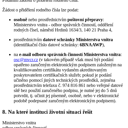
Podáním žádosti o přidělení rodného čísla.
Žádost o přidělení rodného čísla lze podat:
osobně
nebo prostřednictvím
poštovní přepravy
:
Ministerstvo vnitra - odbor správních činností, oddělení
rodných čísel, náměstí Hrdinů 1634/3, 140 21 Praha 4,
prostřednictvím
datové schránky Ministerstva vnitra
(identifikační číslo datové schránky:
6BNAAWP
),
na
e-mail odboru správních činností Ministerstva vnitra
:
osc@mvcr.cz
(v takovém případě však musí být podání
opatřeno zaručeným elektronickým podpisem založeným na
kvalifikovaném certifikátu vydaném akreditovaným
poskytovatelem certifikačních služeb; pokud je podání
učiněno pomocí jiných technických prostředků, zejména
prostřednictvím telefaxu č. 974 816 861 nebo veřejné datové
sítě bez použití zaručeného podpisu, je nutné jej do 5 dnů
potvrdit, tj. učinit jej písemně, osobně, nebo v elektronické
podobě podepsané zaručeným elektronickým podpisem).
8. Na které instituci životní situaci řešit
Ministerstvo vnitra
odbor správních činností