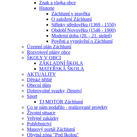
Znak a vlajka obce
Historie
Záchlumí v pravěku
O založení Záchlumí
Střípky středověku (1369 - 1550)
Období Novověku (1548 - 1900)
Moderní doba (20. - 21. století)
Pověsti a vyprávění o Záchlumí
Územní plán Záchlumí
Rozvojové plány obce
ŠKOLY V OBCI
ZÁKLADNÍ ŠKOLA
MATEŘSKÁ ŠKOLA
AKTUALITY
Dětské hřiště
Obecní dům
Dobrovolné svazky, členství
Sport
TJ MOTOR Záchlumí
Co se nám podařilo - realizované projekty
Životní situace
Veřejné zakázky
Pohřebnictví
Mapový portál Záchlumí
Obytná zóna "Pod školou"