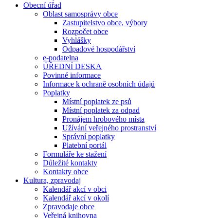
Obecní úřad
Oblast samosprávy obce
Zastupitelstvo obce, výbory
Rozpočet obce
Vyhlášky
Odpadové hospodářství
e-podatelna
ÚŘEDNÍ DESKA
Povinné informace
Informace k ochraně osobních údajů
Poplatky
Místní poplatek ze psů
Místní poplatek za odpad
Pronájem hrobového místa
Užívání veřejného prostranství
Správní poplatky
Platební portál
Formuláře ke stažení
Důležité kontakty
Kontakty obce
Kultura, zpravodaj
Kalendář akcí v obci
Kalendář akcí v okolí
Zpravodaje obce
Veřejná knihovna