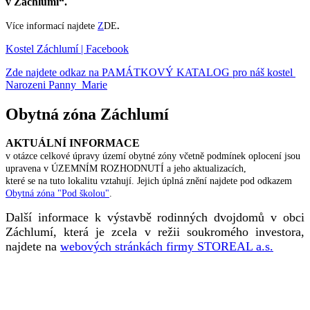
v Záchlumí“.
Více informací najdete
Z
DE
.
Kostel Záchlumí | Facebook
Zde najdete odkaz na PAMÁTKOVÝ KATALOG pro náš kostel
Narozeni Panny Marie
Obytná zóna Záchlumí
AKTUÁLNÍ INFORMACE
v otázce celkové úpravy území obytné zóny včetně podmínek oplocení jsou
upravena v ÚZEMNÍM ROZHODNUTÍ a jeho aktualizacích,
které se na tuto lokalitu vztahují. Jejich úplná znění najdete pod odkazem
Obytná zóna "Pod školou"
.
Další informace k výstavbě rodinných dvojdomů v obci
Záchlumí, která je zcela v režii soukromého investora,
najdete na
webových stránkách firmy STOREAL a.s.