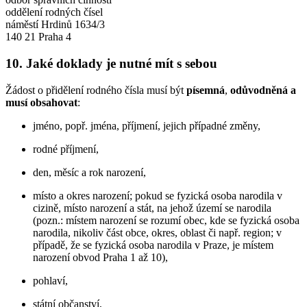
oddělení rodných čísel
náměstí Hrdinů 1634/3
140 21 Praha 4
10. Jaké doklady je nutné mít s sebou
Žádost o přidělení rodného čísla musí být
písemná
,
odůvodněná
a
musí obsahovat
:
jméno, popř. jména, příjmení, jejich případné změny,
rodné příjmení,
den, měsíc a rok narození,
místo a okres narození; pokud se fyzická osoba narodila v
cizině, místo narození a stát, na jehož území se narodila
(pozn.: místem narození se rozumí obec, kde se fyzická osoba
narodila, nikoliv část obce, okres, oblast či např. region; v
případě, že se fyzická osoba narodila v Praze, je místem
narození obvod Praha 1 až 10),
pohlaví,
státní občanství,