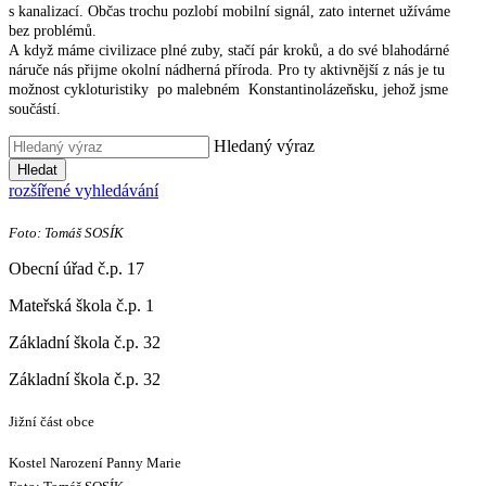
s kanalizací. Občas trochu pozlobí mobilní signál, zato internet užíváme
bez problémů.
A když máme civilizace plné zuby, stačí pár kroků, a do své blahodárné
náruče nás přijme okolní nádherná příroda. Pro ty aktivnější z nás je tu
možnost cykloturistiky po malebném Konstantinolázeňsku, jehož jsme
součástí.
Hledaný výraz
Hledat
rozšířené vyhledávání
Foto: Tomáš SOSÍK
Obecní úřad č.p. 17
Mateřská škola č.p. 1
Základní škola č.p. 32
Základní škola č.p. 32
Jižní část obce
Kostel Narození Panny Marie