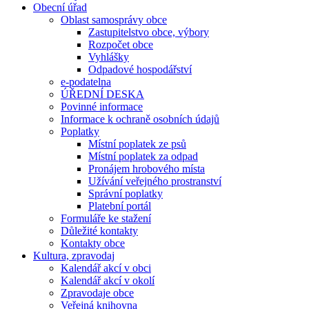
Obecní úřad
Oblast samosprávy obce
Zastupitelstvo obce, výbory
Rozpočet obce
Vyhlášky
Odpadové hospodářství
e-podatelna
ÚŘEDNÍ DESKA
Povinné informace
Informace k ochraně osobních údajů
Poplatky
Místní poplatek ze psů
Místní poplatek za odpad
Pronájem hrobového místa
Užívání veřejného prostranství
Správní poplatky
Platební portál
Formuláře ke stažení
Důležité kontakty
Kontakty obce
Kultura, zpravodaj
Kalendář akcí v obci
Kalendář akcí v okolí
Zpravodaje obce
Veřejná knihovna