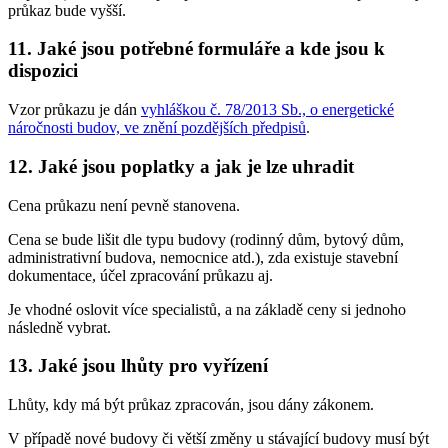
průkaz bude vyšší.
11. Jaké jsou potřebné formuláře a kde jsou k
dispozici
Vzor průkazu je dán
vyhláškou č. 78/2013 Sb., o energetické
náročnosti budov, ve znění pozdějších předpisů
.
12. Jaké jsou poplatky a jak je lze uhradit
Cena průkazu není pevně stanovena.
Cena se bude lišit dle typu budovy (rodinný dům, bytový dům,
administrativní budova, nemocnice atd.), zda existuje stavební
dokumentace, účel zpracování průkazu aj.
Je vhodné oslovit více specialistů, a na základě ceny si jednoho
následně vybrat.
13. Jaké jsou lhůty pro vyřízení
Lhůty, kdy má být průkaz zpracován, jsou dány zákonem.
V případě nové budovy či větší změny u stávající budovy musí být