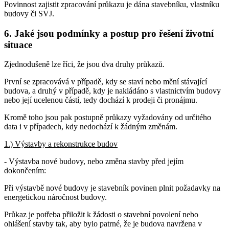
Povinnost zajistit zpracování průkazu je dána stavebníku, vlastníku
budovy či SVJ.
6. Jaké jsou podmínky a postup pro řešení životní
situace
Zjednodušeně lze říci, že jsou dva druhy průkazů.
První se zpracovává v případě, kdy se staví nebo mění stávající
budova, a druhý v případě, kdy je nakládáno s vlastnictvím budovy
nebo její ucelenou částí, tedy dochází k prodeji či pronájmu.
Kromě toho jsou pak postupně průkazy vyžadovány od určitého
data i v případech, kdy nedochází k žádným změnám.
1.) Výstavby a rekonstrukce budov
- Výstavba nové budovy, nebo změna stavby před jejím
dokončením:
Při výstavbě nové budovy je stavebník povinen plnit požadavky na
energetickou náročnost budovy.
Průkaz je potřeba přiložit k žádosti o stavební povolení nebo
ohlášení stavby tak, aby bylo patrné, že je budova navržena v