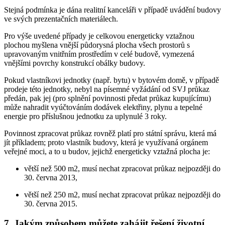
Stejná podmínka je dána realitní kanceláři v případě uvádění budovy
ve svých prezentačních materiálech.
Pro výše uvedené případy je celkovou energeticky vztažnou
plochou myšlena vnější půdorysná plocha všech prostorů s
upravovaným vnitřním prostředím v celé budově, vymezená
vnějšími povrchy konstrukcí obálky budovy.
Pokud vlastníkovi jednotky (např. bytu) v bytovém domě, v případě
prodeje této jednotky, nebyl na písemné vyžádání od SVJ průkaz
předán, pak jej (pro splnění povinnosti předat průkaz kupujícímu)
může nahradit vyúčtováním dodávek elektřiny, plynu a tepelné
energie pro příslušnou jednotku za uplynulé 3 roky.
Povinnost zpracovat průkaz rovněž platí pro státní správu, která má
jít příkladem; proto vlastník budovy, která je využívaná orgánem
veřejné moci, a to u budov, jejichž energeticky vztažná plocha je:
větší než 500 m2, musí nechat zpracovat průkaz nejpozději do
30. června 2013,
větší než 250 m2, musí nechat zpracovat průkaz nejpozději do
30. června 2015.
7. Jakým způsobem můžete zahájit řešení životní