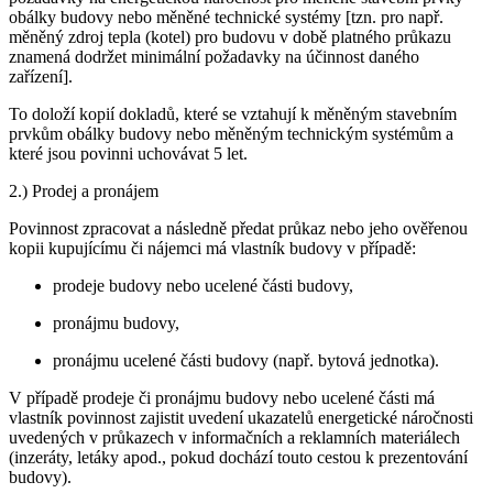
obálky budovy nebo měněné technické systémy [tzn. pro např.
měněný zdroj tepla (kotel) pro budovu v době platného průkazu
znamená dodržet minimální požadavky na účinnost daného
zařízení].
To doloží kopií dokladů, které se vztahují k měněným stavebním
prvkům obálky budovy nebo měněným technickým systémům a
které jsou povinni uchovávat 5 let.
2.) Prodej a pronájem
Povinnost zpracovat a následně předat průkaz nebo jeho ověřenou
kopii kupujícímu či nájemci má vlastník budovy v případě:
prodeje budovy nebo ucelené části budovy,
pronájmu budovy,
pronájmu ucelené části budovy (např. bytová jednotka).
V případě prodeje či pronájmu budovy nebo ucelené části má
vlastník povinnost zajistit uvedení ukazatelů energetické náročnosti
uvedených v průkazech v informačních a reklamních materiálech
(inzeráty, letáky apod., pokud dochází touto cestou k prezentování
budovy).