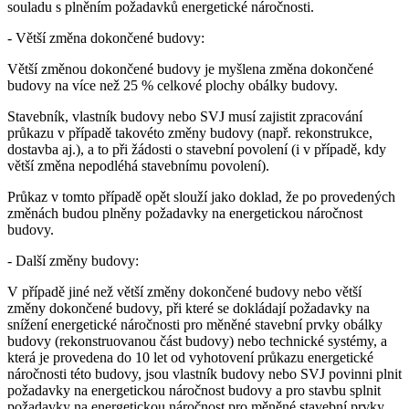
souladu s plněním požadavků energetické náročnosti.
- Větší změna dokončené budovy:
Větší změnou dokončené budovy je myšlena změna dokončené
budovy na více než 25 % celkové plochy obálky budovy.
Stavebník, vlastník budovy nebo SVJ musí zajistit zpracování
průkazu v případě takovéto změny budovy (např. rekonstrukce,
dostavba aj.), a to při žádosti o stavební povolení (i v případě, kdy
větší změna nepodléhá stavebnímu povolení).
Průkaz v tomto případě opět slouží jako doklad, že po provedených
změnách budou plněny požadavky na energetickou náročnost
budovy.
- Další změny budovy:
V případě jiné než větší změny dokončené budovy nebo větší
změny dokončené budovy, při které se dokládají požadavky na
snížení energetické náročnosti pro měněné stavební prvky obálky
budovy (rekonstruovanou část budovy) nebo technické systémy, a
která je provedena do 10 let od vyhotovení průkazu energetické
náročnosti této budovy, jsou vlastník budovy nebo SVJ povinni plnit
požadavky na energetickou náročnost budovy a pro stavbu splnit
požadavky na energetickou náročnost pro měněné stavební prvky