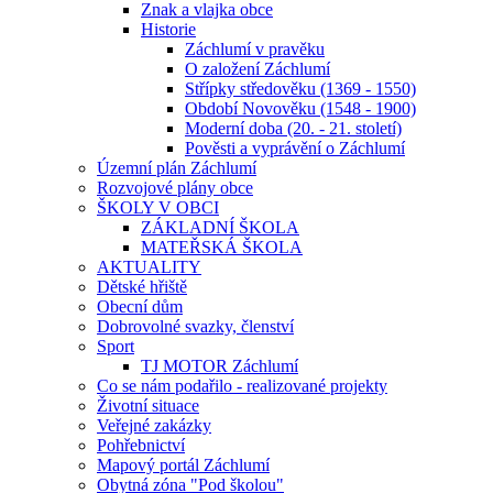
Znak a vlajka obce
Historie
Záchlumí v pravěku
O založení Záchlumí
Střípky středověku (1369 - 1550)
Období Novověku (1548 - 1900)
Moderní doba (20. - 21. století)
Pověsti a vyprávění o Záchlumí
Územní plán Záchlumí
Rozvojové plány obce
ŠKOLY V OBCI
ZÁKLADNÍ ŠKOLA
MATEŘSKÁ ŠKOLA
AKTUALITY
Dětské hřiště
Obecní dům
Dobrovolné svazky, členství
Sport
TJ MOTOR Záchlumí
Co se nám podařilo - realizované projekty
Životní situace
Veřejné zakázky
Pohřebnictví
Mapový portál Záchlumí
Obytná zóna "Pod školou"