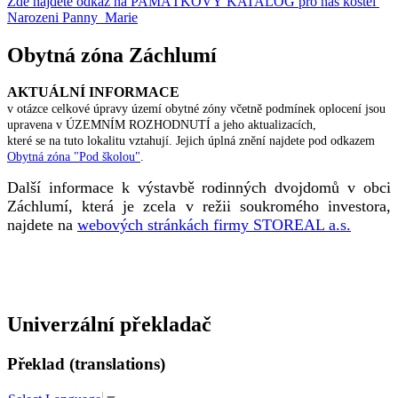
Zde najdete odkaz na PAMÁTKOVÝ KATALOG pro náš kostel
Narozeni Panny Marie
Obytná zóna Záchlumí
AKTUÁLNÍ INFORMACE
v otázce celkové úpravy území obytné zóny včetně podmínek oplocení jsou
upravena v ÚZEMNÍM ROZHODNUTÍ a jeho aktualizacích,
které se na tuto lokalitu vztahují. Jejich úplná znění najdete pod odkazem
Obytná zóna "Pod školou"
.
Další informace k výstavbě rodinných dvojdomů v obci
Záchlumí, která je zcela v režii soukromého investora,
najdete na
webových stránkách firmy STOREAL a.s.
Univerzální překladač
Překlad (translations)