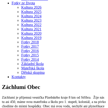
Fotky ze života
Kultura 2026
Kultura 2025
Kultura 2024
Kultura 2023
Kultura 2022
Kultura 2021
Kultura 2020
Kultura 2019
Fotky 2018
Fotky 2017
Fotky 2016
Fotky 2015
Fotky 2014
Základní škola
Mateřská škola
Dětská skupina
Kontakty
Záchlumí
Obec
Záchlumí je příjemná vesnička Plzeňského kraje 8 km od Stříbra. Žije nás
tu asi 450, máme svou mateřinku a školu pro 1. stupeň, koloniál, a na pivko
chodíme do místní hospůdky. Obec má svou vodu, nechybí ani plynofikace