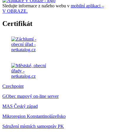
Sledujte informace z našeho webu v
mobilní aplikaci –
V OBRAZE.
Certifikát
Czechpoint
GObec mapový on-line server
MAS Český západ
Mikroregion Konstantinolázeňsko
Sdružení místních samospráv PK