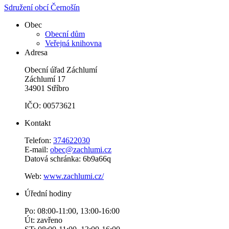
Sdružení obcí Černošín
Obec
Obecní dům
Veřejná knihovna
Adresa
Obecní úřad Záchlumí
Záchlumí 17
34901 Stříbro
IČO: 00573621
Kontakt
Telefon:
374622030
E-mail:
obec@zachlumi.cz
Datová schránka: 6b9a66q
Web:
www.zachlumi.cz/
Úřední hodiny
Po: 08:00-11:00, 13:00-16:00
Út: zavřeno