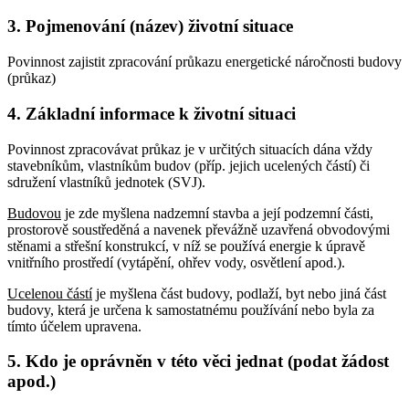
3. Pojmenování (název) životní situace
Povinnost zajistit zpracování průkazu energetické náročnosti budovy
(průkaz)
4. Základní informace k životní situaci
Povinnost zpracovávat průkaz je v určitých situacích dána vždy
stavebníkům, vlastníkům budov (příp. jejich ucelených částí) či
sdružení vlastníků jednotek (SVJ).
Budovou
je zde myšlena nadzemní stavba a její podzemní části,
prostorově soustředěná a navenek převážně uzavřená obvodovými
stěnami a střešní konstrukcí, v níž se používá energie k úpravě
vnitřního prostředí (vytápění, ohřev vody, osvětlení apod.).
Ucelenou částí
je myšlena část budovy, podlaží, byt nebo jiná část
budovy, která je určena k samostatnému používání nebo byla za
tímto účelem upravena.
5. Kdo je oprávněn v této věci jednat (podat žádost
apod.)