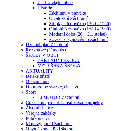
Znak a vlajka obce
Historie
Záchlumí v pravěku
O založení Záchlumí
Střípky středověku (1369 - 1550)
Období Novověku (1548 - 1900)
Moderní doba (20. - 21. století)
Pověsti a vyprávění o Záchlumí
Územní plán Záchlumí
Rozvojové plány obce
ŠKOLY V OBCI
ZÁKLADNÍ ŠKOLA
MATEŘSKÁ ŠKOLA
AKTUALITY
Dětské hřiště
Obecní dům
Dobrovolné svazky, členství
Sport
TJ MOTOR Záchlumí
Co se nám podařilo - realizované projekty
Životní situace
Veřejné zakázky
Pohřebnictví
Mapový portál Záchlumí
Obytná zóna "Pod školou"