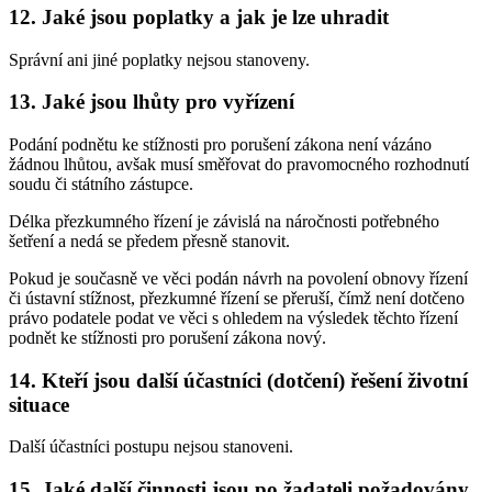
12. Jaké jsou poplatky a jak je lze uhradit
Správní ani jiné poplatky nejsou stanoveny.
13. Jaké jsou lhůty pro vyřízení
Podání podnětu ke stížnosti pro porušení zákona není vázáno
žádnou lhůtou, avšak musí směřovat do pravomocného rozhodnutí
soudu či státního zástupce.
Délka přezkumného řízení je závislá na náročnosti potřebného
šetření a nedá se předem přesně stanovit.
Pokud je současně ve věci podán návrh na povolení obnovy řízení
či ústavní stížnost, přezkumné řízení se přeruší, čímž není dotčeno
právo podatele podat ve věci s ohledem na výsledek těchto řízení
podnět ke stížnosti pro porušení zákona nový.
14. Kteří jsou další účastníci (dotčení) řešení životní
situace
Další účastníci postupu nejsou stanoveni.
15. Jaké další činnosti jsou po žadateli požadovány