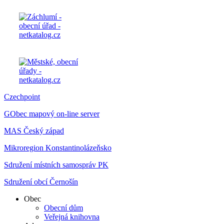
Czechpoint
GObec mapový on-line server
MAS Český západ
Mikroregion Konstantinolázeňsko
Sdružení místních samospráv PK
Sdružení obcí Černošín
Obec
Obecní dům
Veřejná knihovna