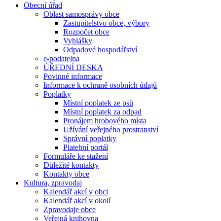
Obecní úřad
Oblast samosprávy obce
Zastupitelstvo obce, výbory
Rozpočet obce
Vyhlášky
Odpadové hospodářství
e-podatelna
ÚŘEDNÍ DESKA
Povinné informace
Informace k ochraně osobních údajů
Poplatky
Místní poplatek ze psů
Místní poplatek za odpad
Pronájem hrobového místa
Užívání veřejného prostranství
Správní poplatky
Platební portál
Formuláře ke stažení
Důležité kontakty
Kontakty obce
Kultura, zpravodaj
Kalendář akcí v obci
Kalendář akcí v okolí
Zpravodaje obce
Veřejná knihovna