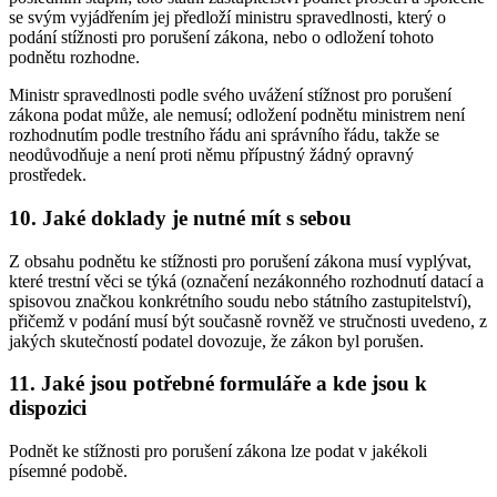
se svým vyjádřením jej předloží ministru spravedlnosti, který o
podání stížnosti pro porušení zákona, nebo o odložení tohoto
podnětu rozhodne.
Ministr spravedlnosti podle svého uvážení stížnost pro porušení
zákona podat může, ale nemusí; odložení podnětu ministrem není
rozhodnutím podle trestního řádu ani správního řádu, takže se
neodůvodňuje a není proti němu přípustný žádný opravný
prostředek.
10. Jaké doklady je nutné mít s sebou
Z obsahu podnětu ke stížnosti pro porušení zákona musí vyplývat,
které trestní věci se týká (označení nezákonného rozhodnutí datací a
spisovou značkou konkrétního soudu nebo státního zastupitelství),
přičemž v podání musí být současně rovněž ve stručnosti uvedeno, z
jakých skutečností podatel dovozuje, že zákon byl porušen.
11. Jaké jsou potřebné formuláře a kde jsou k
dispozici
Podnět ke stížnosti pro porušení zákona lze podat v jakékoli
písemné podobě.