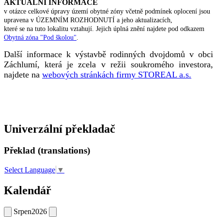
AKTUÁLNÍ INFORMACE
v otázce celkové úpravy území obytné zóny včetně podmínek oplocení jsou
upravena v ÚZEMNÍM ROZHODNUTÍ a jeho aktualizacích,
které se na tuto lokalitu vztahují. Jejich úplná znění najdete pod odkazem
Obytná zóna "Pod školou"
.
Další informace k výstavbě rodinných dvojdomů v obci
Záchlumí, která je zcela v režii soukromého investora,
najdete na
webových stránkách firmy STOREAL a.s.
Univerzální překladač
Překlad (translations)
Select Language
▼
Kalendář
Srpen
2026