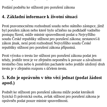
Podání podnětu ke stížnosti pro porušení zákona
4. Základní informace k životní situaci
Proti pravomocnému rozhodnutí soudu nebo státního zástupce, jímž
byl porušen zákon nebo které bylo učiněno na podkladě vadného
postupu řízení, může ministr spravedlnosti podat u Nejvyššího
soudu České republiky stížnost pro porušení zákona; nestanoví-li
zákon jinak, není proti rozhodnutí Nejvyššího soudu České
republiky stížnost pro porušení zákona přípustná.
Proti výroku o trestu lze stížnost pro porušení zákona podat jen
tehdy, jestliže trest je ve zřejmém nepoměru k povaze a závažnosti
trestného činu nebo k poměrům pachatele nebo jestliže uložený druh
trestu je v zřejmém rozporu s účelem trestu.
5. Kdo je oprávněn v této věci jednat (podat žádost
apod.)
Podnět ke stížnosti pro porušení zákona může podat kterákoli
fyzická či právnická osoba, avšak stížnost pro porušení zákona je
oprávněn podat pouze ministr spravedlnosti.