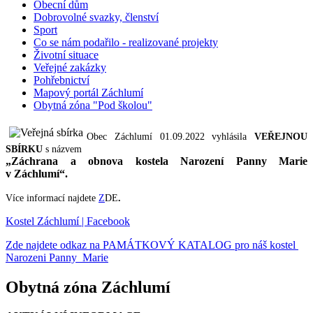
Obecní dům
Dobrovolné svazky, členství
Sport
Co se nám podařilo - realizované projekty
Životní situace
Veřejné zakázky
Pohřebnictví
Mapový portál Záchlumí
Obytná zóna "Pod školou"
Obec Záchlumí 01.09.2022 vyhlásila
VEŘEJNOU
SBÍRKU
s názvem
„Záchrana a obnova kostela Narození Panny Marie
v Záchlumí“.
Více informací najdete
Z
DE
.
Kostel Záchlumí | Facebook
Zde najdete odkaz na PAMÁTKOVÝ KATALOG pro náš kostel
Narozeni Panny Marie
Obytná zóna Záchlumí