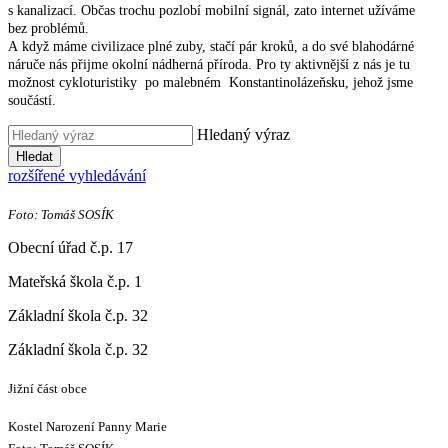
s kanalizací. Občas trochu pozlobí mobilní signál, zato internet užíváme
bez problémů.
A když máme civilizace plné zuby, stačí pár kroků, a do své blahodárné
náruče nás přijme okolní nádherná příroda. Pro ty aktivnější z nás je tu
možnost cykloturistiky po malebném Konstantinolázeňsku, jehož jsme
součástí.
Hledaný výraz
Hledat
rozšířené vyhledávání
Foto: Tomáš SOSÍK
Obecní úřad č.p. 17
Mateřská škola č.p. 1
Základní škola č.p. 32
Základní škola č.p. 32
Jižní část obce
Kostel Narození Panny Marie