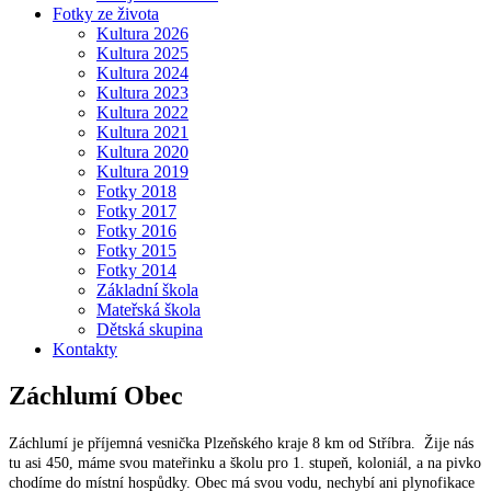
Fotky ze života
Kultura 2026
Kultura 2025
Kultura 2024
Kultura 2023
Kultura 2022
Kultura 2021
Kultura 2020
Kultura 2019
Fotky 2018
Fotky 2017
Fotky 2016
Fotky 2015
Fotky 2014
Základní škola
Mateřská škola
Dětská skupina
Kontakty
Záchlumí
Obec
Záchlumí je příjemná vesnička Plzeňského kraje 8 km od Stříbra. Žije nás
tu asi 450, máme svou mateřinku a školu pro 1. stupeň, koloniál, a na pivko
chodíme do místní hospůdky. Obec má svou vodu, nechybí ani plynofikace