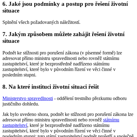
6. Jaké jsou podmínky a postup pro řešení životní
situace
Splnění všech požadovaných náležitostí.
7. Jakým způsobem můžete zahájit řešení životní
situace
Podnět ke stížnosti pro porušení zákona (v písemné formě) lze
adresovat přímo ministru spravedlnosti nebo rovněž státnímu
zastupitelství, které je bezprostředně nadřízeno státnímu
zastupitelství, které bylo v původním řízení ve věci činné v
posledním stupni.
8. Na které instituci životní situaci řešit
Ministerstvo spravedlnosti
- oddělení trestního přezkumu odboru
justičního dohledu.
Jak bylo uvedeno shora, podnět ke stížnosti pro porušení zákona lze
adresovat přímo ministru spravedlnosti nebo rovněž
státnímu
zastupitelství
, které je bezprostředně nadřízeno státnímu
zastupitelství, které bylo v původním řízení ve věci činné v
posledním stupni; toto státní zastupitelství podnět prošetří a společně