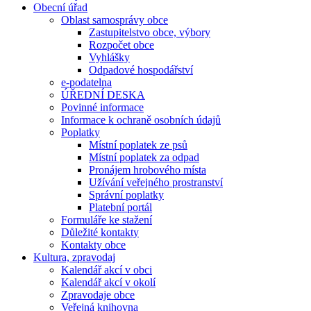
Obecní úřad
Oblast samosprávy obce
Zastupitelstvo obce, výbory
Rozpočet obce
Vyhlášky
Odpadové hospodářství
e-podatelna
ÚŘEDNÍ DESKA
Povinné informace
Informace k ochraně osobních údajů
Poplatky
Místní poplatek ze psů
Místní poplatek za odpad
Pronájem hrobového místa
Užívání veřejného prostranství
Správní poplatky
Platební portál
Formuláře ke stažení
Důležité kontakty
Kontakty obce
Kultura, zpravodaj
Kalendář akcí v obci
Kalendář akcí v okolí
Zpravodaje obce
Veřejná knihovna