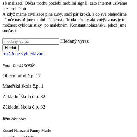
s kanalizací. Občas trochu pozlobí mobilní signál, zato internet užíváme
bez problémů.
A když máme civilizace plné zuby, stačí pár kroků, a do své blahodárné
náruče nás přijme okolní nádherná příroda. Pro ty aktivnější z nás je tu
možnost cykloturistiky po malebném Konstantinolázeňsku, jehož jsme
součástí.
Hledaný výraz
Hledat
rozšířené vyhledávání
Foto: Tomáš SOSÍK
Obecní úřad č.p. 17
Mateřská škola č.p. 1
Základní škola č.p. 32
Základní škola č.p. 32
Jižní část obce
Kostel Narození Panny Marie