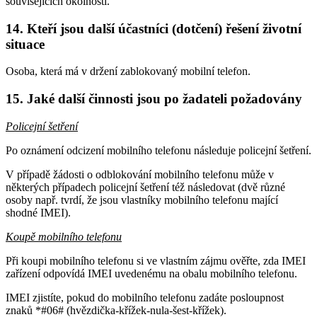
souvisejících okolností.
14. Kteří jsou další účastníci (dotčení) řešení životní
situace
Osoba, která má v držení zablokovaný mobilní telefon.
15. Jaké další činnosti jsou po žadateli požadovány
Policejní šetření
Po oznámení odcizení mobilního telefonu následuje policejní šetření.
V případě žádosti o odblokování mobilního telefonu může v
některých případech policejní šetření též následovat (dvě různé
osoby např. tvrdí, že jsou vlastníky mobilního telefonu mající
shodné IMEI).
Koupě mobilního telefonu
Při koupi mobilního telefonu si ve vlastním zájmu ověřte, zda IMEI
zařízení odpovídá IMEI uvedenému na obalu mobilního telefonu.
IMEI zjistíte, pokud do mobilního telefonu zadáte posloupnost
znaků *#06# (hvězdička-křížek-nula-šest-křížek).