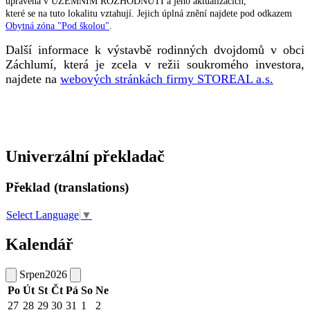
upravena v ÚZEMNÍM ROZHODNUTÍ a jeho aktualizacích,
které se na tuto lokalitu vztahují. Jejich úplná znění najdete pod odkazem
Obytná zóna "Pod školou"
.
Další informace k výstavbě rodinných dvojdomů v obci
Záchlumí, která je zcela v režii soukromého investora,
najdete na
webových stránkách firmy STOREAL a.s.
Univerzální překladač
Překlad (translations)
Select Language
▼
Kalendář
Srpen
2026
Po
Út
St
Čt
Pá
So
Ne
27
28
29
30
31
1
2