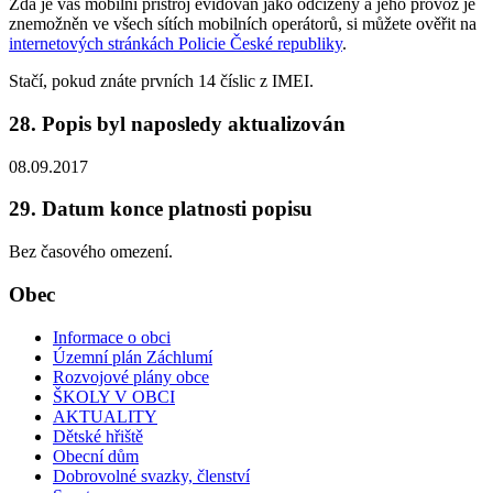
Zda je váš mobilní přístroj evidován jako odcizený a jeho provoz je
znemožněn ve všech sítích mobilních operátorů, si můžete ověřit na
internetových stránkách Policie České republiky
.
Stačí, pokud znáte prvních 14 číslic z IMEI.
28. Popis byl naposledy aktualizován
08.09.2017
29. Datum konce platnosti popisu
Bez časového omezení.
Obec
Informace o obci
Územní plán Záchlumí
Rozvojové plány obce
ŠKOLY V OBCI
AKTUALITY
Dětské hřiště
Obecní dům
Dobrovolné svazky, členství