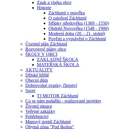
Znak a vlajka obce
Historie
Záchlumí v pravěku
O založení Záchlumí
Střípky středověku (1369 - 1550)
Období Novověku (1548 - 1900)
Moderní doba (20. - 21. století)
Pověsti a vyprávění o Záchlumí
Územní plán Záchlumí
Rozvojové plány obce
ŠKOLY V OBCI
ZÁKLADNÍ ŠKOLA
MATEŘSKÁ ŠKOLA
AKTUALITY
Dětské hřiště
Obecní dům
Dobrovolné svazky, členství
Sport
TJ MOTOR Záchlumí
Co se nám podařilo - realizované projekty
Životní situace
Veřejné zakázky
Pohřebnictví
Mapový portál Záchlumí
Obytná zóna "Pod školou"