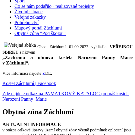
Sport
Co se nám podařilo - realizované projekty
Životní situace
Veřejné zakázky
Pohřebnictví
Mapový portál Záchlumí
Obytná zóna "Pod školou"
Obec Záchlumí 01.09.2022 vyhlásila
VEŘEJNOU
SBÍRKU
s názvem
„Záchrana a obnova kostela Narození Panny Marie
v Záchlumí“.
Více informací najdete
Z
DE
.
Kostel Záchlumí | Facebook
Zde najdete odkaz na PAMÁTKOVÝ KATALOG pro náš kostel
Narozeni Panny Marie
Obytná zóna Záchlumí
AKTUÁLNÍ INFORMACE
v otázce celkové úpravy území obytné zóny včetně podmínek oplocení jsou