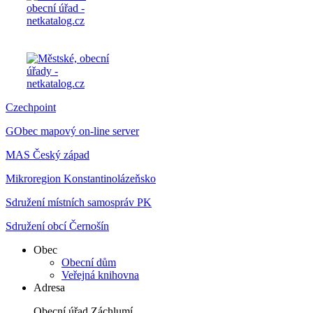
Czechpoint
GObec mapový on-line server
MAS Český západ
Mikroregion Konstantinolázeňsko
Sdružení místních samospráv PK
Sdružení obcí Černošín
Obec
Obecní dům
Veřejná knihovna
Adresa
Obecní úřad Záchlumí