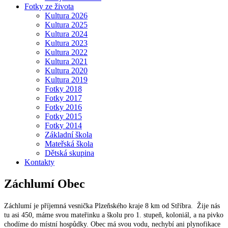
Fotky ze života
Kultura 2026
Kultura 2025
Kultura 2024
Kultura 2023
Kultura 2022
Kultura 2021
Kultura 2020
Kultura 2019
Fotky 2018
Fotky 2017
Fotky 2016
Fotky 2015
Fotky 2014
Základní škola
Mateřská škola
Dětská skupina
Kontakty
Záchlumí
Obec
Záchlumí je příjemná vesnička Plzeňského kraje 8 km od Stříbra. Žije nás
tu asi 450, máme svou mateřinku a školu pro 1. stupeň, koloniál, a na pivko
chodíme do místní hospůdky. Obec má svou vodu, nechybí ani plynofikace