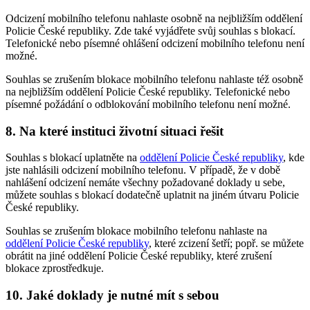
Odcizení mobilního telefonu nahlaste osobně na nejbližším oddělení
Policie České republiky. Zde také vyjádřete svůj souhlas s blokací.
Telefonické nebo písemné ohlášení odcizení mobilního telefonu není
možné.
Souhlas se zrušením blokace mobilního telefonu nahlaste též osobně
na nejbližším oddělení Policie České republiky. Telefonické nebo
písemné požádání o odblokování mobilního telefonu není možné.
8. Na které instituci životní situaci řešit
Souhlas s blokací uplatněte na
oddělení Policie České republiky
, kde
jste nahlásili odcizení mobilního telefonu. V případě, že v době
nahlášení odcizení nemáte všechny požadované doklady u sebe,
můžete souhlas s blokací dodatečně uplatnit na jiném útvaru Policie
České republiky.
Souhlas se zrušením blokace mobilního telefonu nahlaste na
oddělení Policie České republiky
, které zcizení šetří; popř. se můžete
obrátit na jiné oddělení Policie České republiky, které zrušení
blokace zprostředkuje.
10. Jaké doklady je nutné mít s sebou