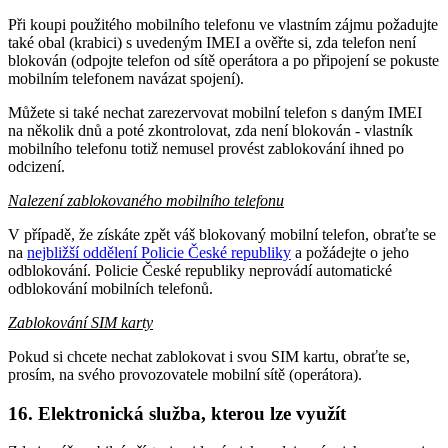
Při koupi použitého mobilního telefonu ve vlastním zájmu požadujte
také obal (krabici) s uvedeným IMEI a ověřte si, zda telefon není
blokován (odpojte telefon od sítě operátora a po připojení se pokuste
mobilním telefonem navázat spojení).
Můžete si také nechat zarezervovat mobilní telefon s daným IMEI
na několik dnů a poté zkontrolovat, zda není blokován - vlastník
mobilního telefonu totiž nemusel provést zablokování ihned po
odcizení.
Nalezení zablokovaného mobilního telefonu
V případě, že získáte zpět váš blokovaný mobilní telefon, obraťte se
na
nejbližší oddělení Policie České republiky
a požádejte o jeho
odblokování. Policie České republiky neprovádí automatické
odblokování mobilních telefonů.
Zablokování SIM karty
Pokud si chcete nechat zablokovat i svou SIM kartu, obraťte se,
prosím, na svého provozovatele mobilní sítě (operátora).
16. Elektronická služba, kterou lze využít