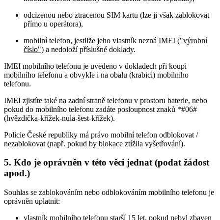
odcizenou nebo ztracenou SIM kartu (lze ji však zablokovat
přímo u operátora),
mobilní telefon, jestliže jeho vlastník nezná
IMEI ("výrobní
číslo")
a nedoloží příslušné doklady.
IMEI mobilního telefonu je uvedeno v dokladech při koupi
mobilního telefonu a obvykle i na obalu (krabici) mobilního
telefonu.
IMEI zjistíte také na zadní straně telefonu v prostoru baterie, nebo
pokud do mobilního telefonu zadáte posloupnost znaků *#06#
(hvězdička-křížek-nula-šest-křížek).
Policie České republiky má právo mobilní telefon odblokovat /
nezablokovat (např. pokud by blokace ztížila vyšetřování).
5. Kdo je oprávněn v této věci jednat (podat žádost
apod.)
Souhlas se zablokováním nebo odblokováním mobilního telefonu je
oprávněn uplatnit:
vlastník mobilního telefonu starší 15 let, pokud nebyl zbaven