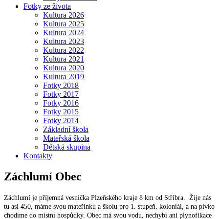
Fotky ze života
Kultura 2026
Kultura 2025
Kultura 2024
Kultura 2023
Kultura 2022
Kultura 2021
Kultura 2020
Kultura 2019
Fotky 2018
Fotky 2017
Fotky 2016
Fotky 2015
Fotky 2014
Základní škola
Mateřská škola
Dětská skupina
Kontakty
Záchlumí
Obec
Záchlumí je příjemná vesnička Plzeňského kraje 8 km od Stříbra. Žije nás
tu asi 450, máme svou mateřinku a školu pro 1. stupeň, koloniál, a na pivko
chodíme do místní hospůdky. Obec má svou vodu, nechybí ani plynofikace