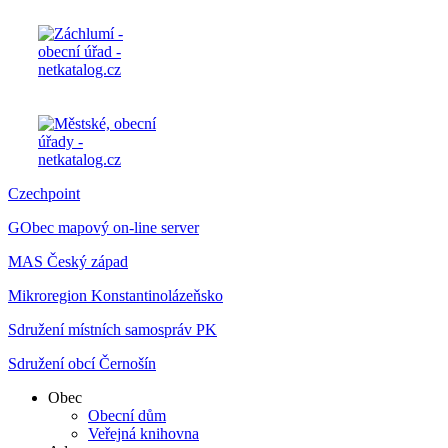
Czechpoint
GObec mapový on-line server
MAS Český západ
Mikroregion Konstantinolázeňsko
Sdružení místních samospráv PK
Sdružení obcí Černošín
Obec
Obecní dům
Veřejná knihovna