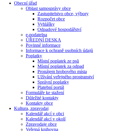
Obecní úřad
Oblast samosprávy obce
Zastupitelstvo obce, výbory
Rozpočet obce
Vyhlášky
Odpadové hospodářství
e-podatelna
ÚŘEDNÍ DESKA
Povinné informace
Informace k ochraně osobních údajů
Poplatky
Místní poplatek ze psů
Místní poplatek za odpad
Pronájem hrobového místa
Užívání veřejného prostranství
Správní poplatky
Platební portál
Formuláře ke stažení
Důležité kontakty
Kontakty obce
Kultura, zpravodaj
Kalendář akcí v obci
Kalendář akcí v okolí
Zpravodaje obce
Veřejná knihovna