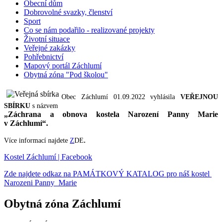
Obecní dům
Dobrovolné svazky, členství
Sport
Co se nám podařilo - realizované projekty
Životní situace
Veřejné zakázky
Pohřebnictví
Mapový portál Záchlumí
Obytná zóna "Pod školou"
Obec Záchlumí 01.09.2022 vyhlásila
VEŘEJNOU
SBÍRKU
s názvem
„Záchrana a obnova kostela Narození Panny Marie
v Záchlumí“.
Více informací najdete
Z
DE
.
Kostel Záchlumí | Facebook
Zde najdete odkaz na PAMÁTKOVÝ KATALOG pro náš kostel
Narozeni Panny Marie
Obytná zóna Záchlumí