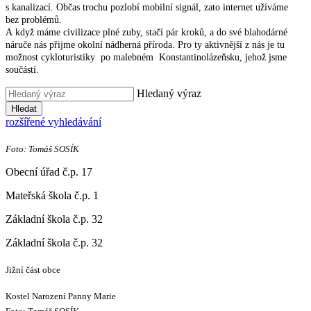
s kanalizací. Občas trochu pozlobí mobilní signál, zato internet užíváme
bez problémů.
A když máme civilizace plné zuby, stačí pár kroků, a do své blahodárné
náruče nás přijme okolní nádherná příroda. Pro ty aktivnější z nás je tu
možnost cykloturistiky po malebném Konstantinolázeňsku, jehož jsme
součástí.
Hledaný výraz
Hledat
rozšířené vyhledávání
Foto: Tomáš SOSÍK
Obecní úřad č.p. 17
Mateřská škola č.p. 1
Základní škola č.p. 32
Základní škola č.p. 32
Jižní část obce
Kostel Narození Panny Marie