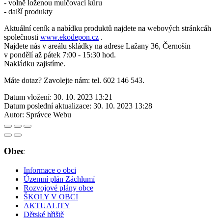
- volně loženou mulčovací kůru
- další produkty
Aktuální ceník a nabídku produktů najdete na webových stránkcáh
společnosti
www.ekodepon.cz
.
Najdete nás v areálu skládky na adrese Lažany 36, Černošín
v pondělí až pátek 7:00 - 15:30 hod.
Nakládku zajistíme.
Máte dotaz? Zavolejte nám: tel. 602 146 543.
Datum vložení:
30. 10. 2023 13:21
Datum poslední aktualizace:
30. 10. 2023 13:28
Autor:
Správce Webu
Obec
Informace o obci
Územní plán Záchlumí
Rozvojové plány obce
ŠKOLY V OBCI
AKTUALITY
Dětské hřiště