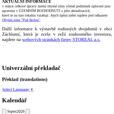
AKTUÁLNÍ INFORMACE
v otázce celkové úpravy území obytné zóny včetně podmínek oplocení jsou
upravena v ÚZEMNÍM ROZHODNUTÍ a jeho aktualizacích,
které se na tuto lokalitu vztahují. Jejich úplná znění najdete pod odkazem
Obytná zóna "Pod školou"
.
Další informace k výstavbě rodinných dvojdomů v obci
Záchlumí, která je zcela v režii soukromého investora,
najdete na
webových stránkách firmy STOREAL a.s.
Univerzální překladač
Překlad (translations)
Select Language
▼
Kalendář
Srpen
2026