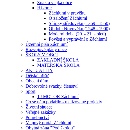
Znak a vlajka obce
Historie
Záchlumí v pravěku
O založení Záchlumí
Střípky středověku (1369 - 1550)
Období Novověku (1548 - 1900)
Moderní doba (20. - 21. století)
Pověsti a vyprávění o Záchlumí
Územní plán Záchlumí
Rozvojové plány obce
ŠKOLY V OBCI
ZÁKLADNÍ ŠKOLA
MATEŘSKÁ ŠKOLA
AKTUALITY
Dětské hřiště
Obecní dům
Dobrovolné svazky, členství
Sport
TJ MOTOR Záchlumí
Co se nám podařilo - realizované projekty
Životní situace
Veřejné zakázky
Pohřebnictví
Mapový portál Záchlumí
Obytná zóna "Pod školou"