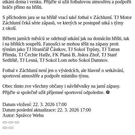
utkání doma i venku. Přijďte si užít fotbalovou atmosféru a podpořit
hráče přímo na hřišti.
S příchodem jara se na hřiště vrací také fotbal v Záchlumí. TJ Motor
Záchlumí čeká série zápasů, ve kterých se postupně utká s týmy
z okolí.
Během jarních měsíců se odehrají utkání jak na domácím hřišti, tak
i na hřištích soupeřů. Fanoušci se mohou těšit na zápasy proti
týmům jako TJ Hraničář Částkov, TJ Sokol Trpísty, TJ Tatran
Přimda, TJ Čechie Halže, FK Planá B, Jiskra Zhoř, TJ Staré
Sedliště, TJ Lesná, TJ Sokol Lom nebo Sokol Damnov.
Fotbal v Záchlumí není jen o výsledcích, ale hlavně o setkávání,
sportovní atmosféře a podpoře místního týmu.
Obec tímto zve všechny občany i návštěvníky na jarní zápasy.
Přijďte si společně užít příjemné sportovní odpoledne. ⚽
Datum vložení:
22. 3. 2026 17:00
Datum poslední aktualizace:
22. 3. 2026 17:00
Autor:
Správce Webu