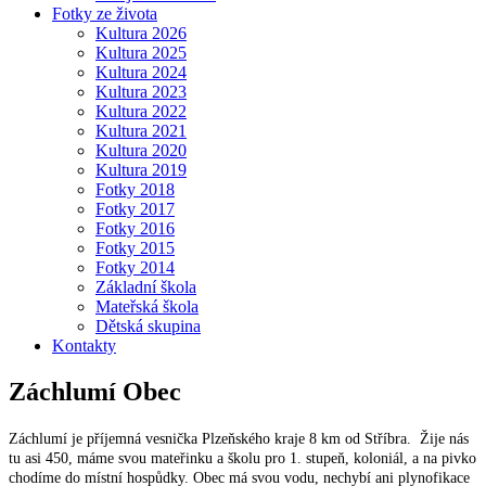
Fotky ze života
Kultura 2026
Kultura 2025
Kultura 2024
Kultura 2023
Kultura 2022
Kultura 2021
Kultura 2020
Kultura 2019
Fotky 2018
Fotky 2017
Fotky 2016
Fotky 2015
Fotky 2014
Základní škola
Mateřská škola
Dětská skupina
Kontakty
Záchlumí
Obec
Záchlumí je příjemná vesnička Plzeňského kraje 8 km od Stříbra. Žije nás
tu asi 450, máme svou mateřinku a školu pro 1. stupeň, koloniál, a na pivko
chodíme do místní hospůdky. Obec má svou vodu, nechybí ani plynofikace