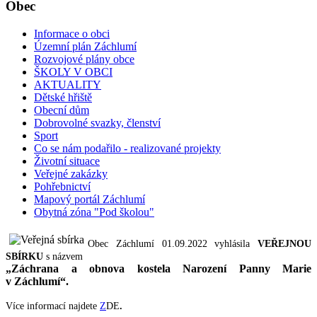
Obec
Informace o obci
Územní plán Záchlumí
Rozvojové plány obce
ŠKOLY V OBCI
AKTUALITY
Dětské hřiště
Obecní dům
Dobrovolné svazky, členství
Sport
Co se nám podařilo - realizované projekty
Životní situace
Veřejné zakázky
Pohřebnictví
Mapový portál Záchlumí
Obytná zóna "Pod školou"
Obec Záchlumí 01.09.2022 vyhlásila
VEŘEJNOU
SBÍRKU
s názvem
„Záchrana a obnova kostela Narození Panny Marie
v Záchlumí“.
Více informací najdete
Z
DE
.