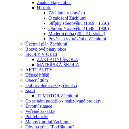
Znak a vlajka obce
Historie
Záchlumí v pravěku
O založení Záchlumí
Střípky středověku (1369 - 1550)
Období Novověku (1548 - 1900)
Moderní doba (20. - 21. století)
Pověsti a vyprávění o Záchlumí
Územní plán Záchlumí
Rozvojové plány obce
ŠKOLY V OBCI
ZÁKLADNÍ ŠKOLA
MATEŘSKÁ ŠKOLA
AKTUALITY
Dětské hřiště
Obecní dům
Dobrovolné svazky, členství
Sport
TJ MOTOR Záchlumí
Co se nám podařilo - realizované projekty
Životní situace
Veřejné zakázky
Pohřebnictví
Mapový portál Záchlumí
Obytná zóna "Pod školou"