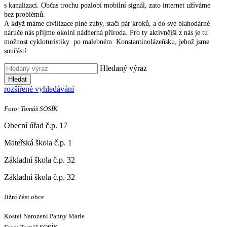
s kanalizací. Občas trochu pozlobí mobilní signál, zato internet užíváme
bez problémů.
A když máme civilizace plné zuby, stačí pár kroků, a do své blahodárné
náruče nás přijme okolní nádherná příroda. Pro ty aktivnější z nás je tu
možnost cykloturistiky po malebném Konstantinolázeňsku, jehož jsme
součástí.
Hledaný výraz
Hledat
rozšířené vyhledávání
Foto: Tomáš SOSÍK
Obecní úřad č.p. 17
Mateřská škola č.p. 1
Základní škola č.p. 32
Základní škola č.p. 32
Jižní část obce
Kostel Narození Panny Marie