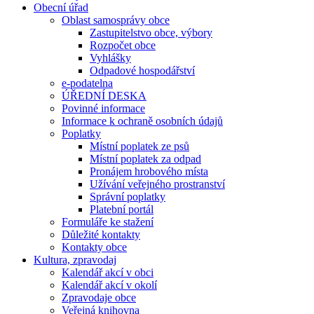
Obecní úřad
Oblast samosprávy obce
Zastupitelstvo obce, výbory
Rozpočet obce
Vyhlášky
Odpadové hospodářství
e-podatelna
ÚŘEDNÍ DESKA
Povinné informace
Informace k ochraně osobních údajů
Poplatky
Místní poplatek ze psů
Místní poplatek za odpad
Pronájem hrobového místa
Užívání veřejného prostranství
Správní poplatky
Platební portál
Formuláře ke stažení
Důležité kontakty
Kontakty obce
Kultura, zpravodaj
Kalendář akcí v obci
Kalendář akcí v okolí
Zpravodaje obce
Veřejná knihovna