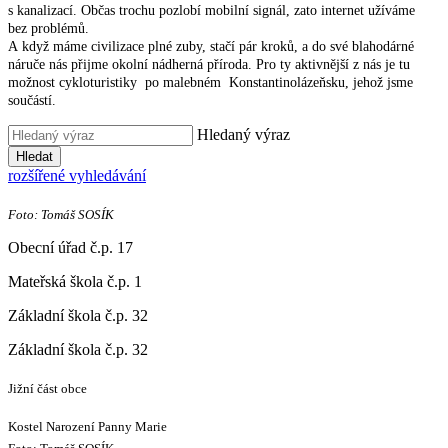
s kanalizací. Občas trochu pozlobí mobilní signál, zato internet užíváme
bez problémů.
A když máme civilizace plné zuby, stačí pár kroků, a do své blahodárné
náruče nás přijme okolní nádherná příroda. Pro ty aktivnější z nás je tu
možnost cykloturistiky po malebném Konstantinolázeňsku, jehož jsme
součástí.
Hledaný výraz
Hledat
rozšířené vyhledávání
Foto: Tomáš SOSÍK
Obecní úřad č.p. 17
Mateřská škola č.p. 1
Základní škola č.p. 32
Základní škola č.p. 32
Jižní část obce
Kostel Narození Panny Marie