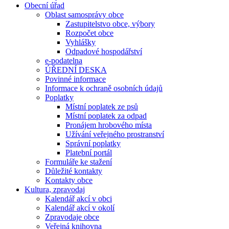
Obecní úřad
Oblast samosprávy obce
Zastupitelstvo obce, výbory
Rozpočet obce
Vyhlášky
Odpadové hospodářství
e-podatelna
ÚŘEDNÍ DESKA
Povinné informace
Informace k ochraně osobních údajů
Poplatky
Místní poplatek ze psů
Místní poplatek za odpad
Pronájem hrobového místa
Užívání veřejného prostranství
Správní poplatky
Platební portál
Formuláře ke stažení
Důležité kontakty
Kontakty obce
Kultura, zpravodaj
Kalendář akcí v obci
Kalendář akcí v okolí
Zpravodaje obce
Veřejná knihovna