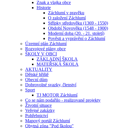
Znak a vlajka obce
Historie
Záchlumí v pravěku
O založení Záchlumí
Střípky středověku (1369 - 1550)
Období Novověku (1548 - 1900)
Moderní doba (20. - 21. století)
Pověsti a vyprávění o Záchlumí
Územní plán Záchlumí
Rozvojové plány obce
ŠKOLY V OBCI
ZÁKLADNÍ ŠKOLA
MATEŘSKÁ ŠKOLA
AKTUALITY
Dětské hřiště
Obecní dům
Dobrovolné svazky, členství
Sport
TJ MOTOR Záchlumí
Co se nám podařilo - realizované projekty
Životní situace
Veřejné zakázky
Pohřebnictví
Mapový portál Záchlumí
Obytná zóna "Pod školou"