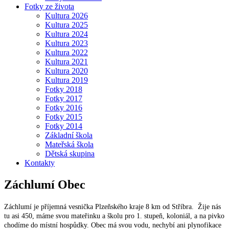
Fotky ze života
Kultura 2026
Kultura 2025
Kultura 2024
Kultura 2023
Kultura 2022
Kultura 2021
Kultura 2020
Kultura 2019
Fotky 2018
Fotky 2017
Fotky 2016
Fotky 2015
Fotky 2014
Základní škola
Mateřská škola
Dětská skupina
Kontakty
Záchlumí
Obec
Záchlumí je příjemná vesnička Plzeňského kraje 8 km od Stříbra. Žije nás
tu asi 450, máme svou mateřinku a školu pro 1. stupeň, koloniál, a na pivko
chodíme do místní hospůdky. Obec má svou vodu, nechybí ani plynofikace