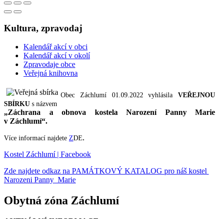
Kultura, zpravodaj
Kalendář akcí v obci
Kalendář akcí v okolí
Zpravodaje obce
Veřejná knihovna
Obec Záchlumí 01.09.2022 vyhlásila
VEŘEJNOU
SBÍRKU
s názvem
„Záchrana a obnova kostela Narození Panny Marie
v Záchlumí“.
Více informací najdete
Z
DE
.
Kostel Záchlumí | Facebook
Zde najdete odkaz na PAMÁTKOVÝ KATALOG pro náš kostel
Narozeni Panny Marie
Obytná zóna Záchlumí