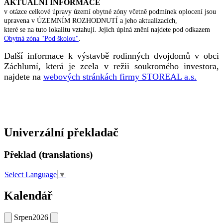
AKTUÁLNÍ INFORMACE
v otázce celkové úpravy území obytné zóny včetně podmínek oplocení jsou
upravena v ÚZEMNÍM ROZHODNUTÍ a jeho aktualizacích,
které se na tuto lokalitu vztahují. Jejich úplná znění najdete pod odkazem
Obytná zóna "Pod školou"
.
Další informace k výstavbě rodinných dvojdomů v obci
Záchlumí, která je zcela v režii soukromého investora,
najdete na
webových stránkách firmy STOREAL a.s.
Univerzální překladač
Překlad (translations)
Select Language
▼
Kalendář
Srpen
2026