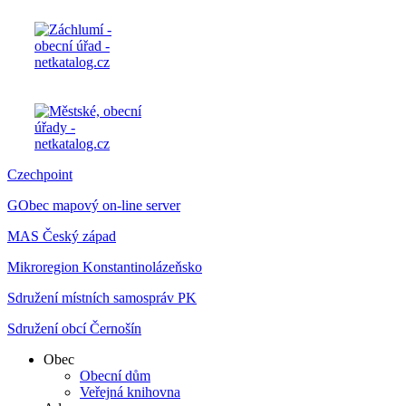
Czechpoint
GObec mapový on-line server
MAS Český západ
Mikroregion Konstantinolázeňsko
Sdružení místních samospráv PK
Sdružení obcí Černošín
Obec
Obecní dům
Veřejná knihovna