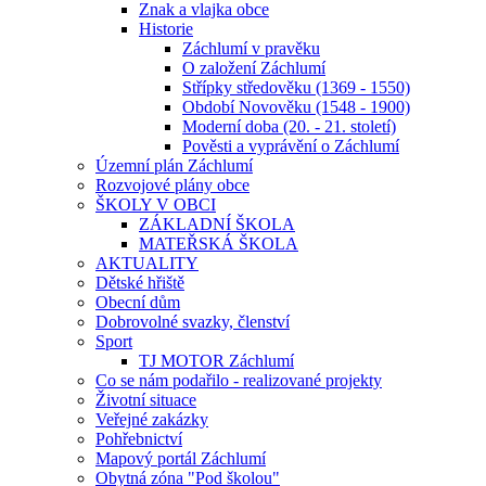
Znak a vlajka obce
Historie
Záchlumí v pravěku
O založení Záchlumí
Střípky středověku (1369 - 1550)
Období Novověku (1548 - 1900)
Moderní doba (20. - 21. století)
Pověsti a vyprávění o Záchlumí
Územní plán Záchlumí
Rozvojové plány obce
ŠKOLY V OBCI
ZÁKLADNÍ ŠKOLA
MATEŘSKÁ ŠKOLA
AKTUALITY
Dětské hřiště
Obecní dům
Dobrovolné svazky, členství
Sport
TJ MOTOR Záchlumí
Co se nám podařilo - realizované projekty
Životní situace
Veřejné zakázky
Pohřebnictví
Mapový portál Záchlumí
Obytná zóna "Pod školou"