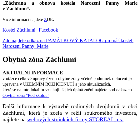
„Záchrana a obnova kostela Narození Panny Marie
v Záchlumí“.
Více informací najdete
Z
DE
.
Kostel Záchlumí | Facebook
Zde najdete odkaz na PAMÁTKOVÝ KATALOG pro náš kostel
Narozeni Panny Marie
Obytná zóna Záchlumí
AKTUÁLNÍ INFORMACE
v otázce celkové úpravy území obytné zóny včetně podmínek oplocení jsou
upravena v ÚZEMNÍM ROZHODNUTÍ a jeho aktualizacích,
které se na tuto lokalitu vztahují. Jejich úplná znění najdete pod odkazem
Obytná zóna "Pod školou"
.
Další informace k výstavbě rodinných dvojdomů v obci
Záchlumí, která je zcela v režii soukromého investora,
najdete na
webových stránkách firmy STOREAL a.s.