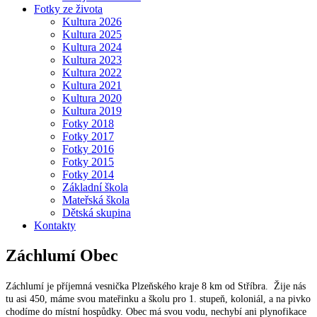
Fotky ze života
Kultura 2026
Kultura 2025
Kultura 2024
Kultura 2023
Kultura 2022
Kultura 2021
Kultura 2020
Kultura 2019
Fotky 2018
Fotky 2017
Fotky 2016
Fotky 2015
Fotky 2014
Základní škola
Mateřská škola
Dětská skupina
Kontakty
Záchlumí
Obec
Záchlumí je příjemná vesnička Plzeňského kraje 8 km od Stříbra. Žije nás
tu asi 450, máme svou mateřinku a školu pro 1. stupeň, koloniál, a na pivko
chodíme do místní hospůdky. Obec má svou vodu, nechybí ani plynofikace