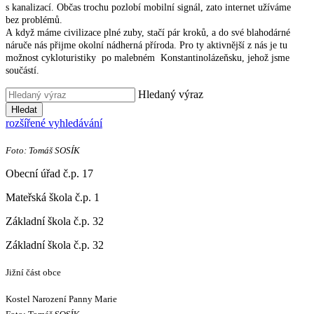
s kanalizací. Občas trochu pozlobí mobilní signál, zato internet užíváme
bez problémů.
A když máme civilizace plné zuby, stačí pár kroků, a do své blahodárné
náruče nás přijme okolní nádherná příroda. Pro ty aktivnější z nás je tu
možnost cykloturistiky po malebném Konstantinolázeňsku, jehož jsme
součástí.
Hledaný výraz
Hledat
rozšířené vyhledávání
Foto: Tomáš SOSÍK
Obecní úřad č.p. 17
Mateřská škola č.p. 1
Základní škola č.p. 32
Základní škola č.p. 32
Jižní část obce
Kostel Narození Panny Marie