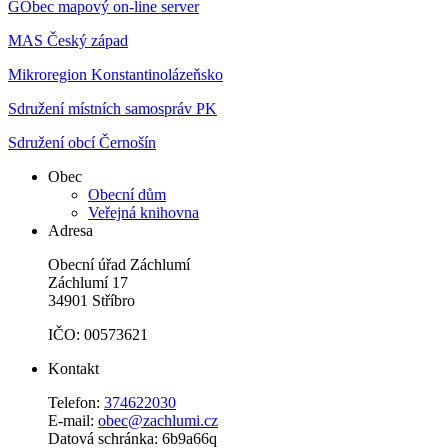
GObec mapový on-line server
MAS Český západ
Mikroregion Konstantinolázeňsko
Sdružení místních samospráv PK
Sdružení obcí Černošín
Obec
Obecní dům
Veřejná knihovna
Adresa
Obecní úřad Záchlumí
Záchlumí 17
34901 Stříbro
IČO: 00573621
Kontakt
Telefon:
374622030
E-mail:
obec@zachlumi.cz
Datová schránka: 6b9a66q