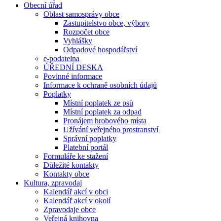
Obecní úřad
Oblast samosprávy obce
Zastupitelstvo obce, výbory
Rozpočet obce
Vyhlášky
Odpadové hospodářství
e-podatelna
ÚŘEDNÍ DESKA
Povinné informace
Informace k ochraně osobních údajů
Poplatky
Místní poplatek ze psů
Místní poplatek za odpad
Pronájem hrobového místa
Užívání veřejného prostranství
Správní poplatky
Platební portál
Formuláře ke stažení
Důležité kontakty
Kontakty obce
Kultura, zpravodaj
Kalendář akcí v obci
Kalendář akcí v okolí
Zpravodaje obce
Veřejná knihovna