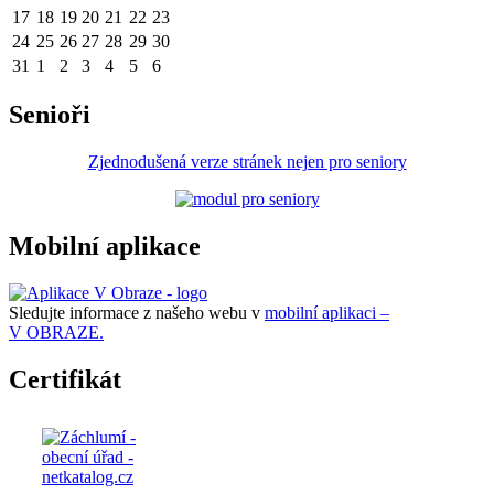
17
18
19
20
21
22
23
24
25
26
27
28
29
30
31
1
2
3
4
5
6
Senioři
Zjednodušená verze stránek nejen pro seniory
Mobilní aplikace
Sledujte informace z našeho webu v
mobilní aplikaci –
V OBRAZE.
Certifikát