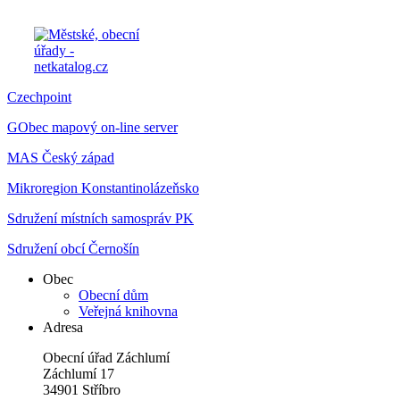
Czechpoint
GObec mapový on-line server
MAS Český západ
Mikroregion Konstantinolázeňsko
Sdružení místních samospráv PK
Sdružení obcí Černošín
Obec
Obecní dům
Veřejná knihovna
Adresa
Obecní úřad Záchlumí
Záchlumí 17
34901 Stříbro