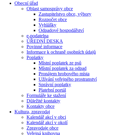
Obecní úřad
Oblast samosprávy obce
Zastupitelstvo obce, výbory
Rozpočet obce
Vyhlášky
Odpadové hospodářství
e-podatelna
ÚŘEDNÍ DESKA
Povinné informace
Informace k ochraně osobních údajů
Poplatky
Místní poplatek ze psů
Místní poplatek za odpad
Pronájem hrobového místa
Užívání veřejného prostranství
Správní poplatky
Platební portál
Formuláře ke stažení
Důležité kontakty
Kontakty obce
Kultura, zpravodaj
Kalendář akcí v obci
Kalendář akcí v okolí
Zpravodaje obce
Veřejná knihovna