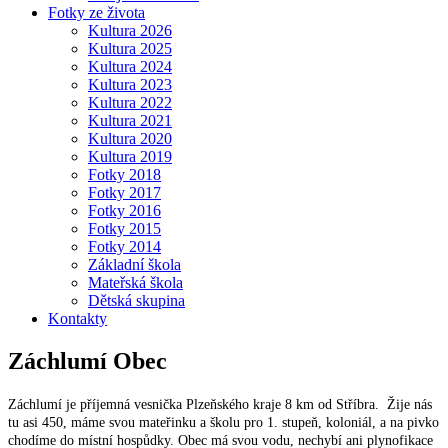
Fotky ze života
Kultura 2026
Kultura 2025
Kultura 2024
Kultura 2023
Kultura 2022
Kultura 2021
Kultura 2020
Kultura 2019
Fotky 2018
Fotky 2017
Fotky 2016
Fotky 2015
Fotky 2014
Základní škola
Mateřská škola
Dětská skupina
Kontakty
Záchlumí
Obec
Záchlumí je příjemná vesnička Plzeňského kraje 8 km od Stříbra. Žije nás
tu asi 450, máme svou mateřinku a školu pro 1. stupeň, koloniál, a na pivko
chodíme do místní hospůdky. Obec má svou vodu, nechybí ani plynofikace