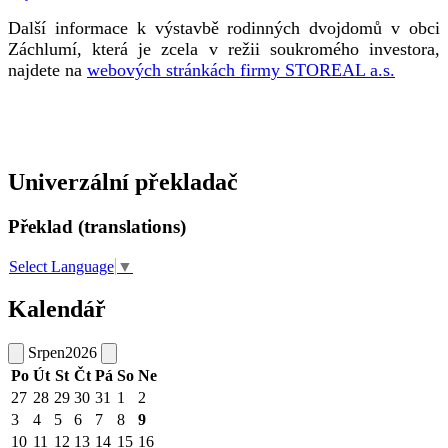
Další informace k výstavbě rodinných dvojdomů v obci
Záchlumí, která je zcela v režii soukromého investora,
najdete na
webových stránkách firmy STOREAL a.s.
Univerzální překladač
Překlad (translations)
Select Language
▼
Kalendář
Srpen
2026
Po
Út
St
Čt
Pá
So
Ne
27
28
29
30
31
1
2
3
4
5
6
7
8
9
10
11
12
13
14
15
16