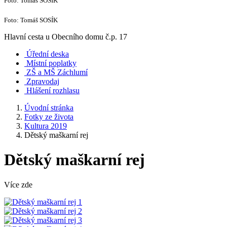
Foto: Tomáš SOSÍK
Foto: Tomáš SOSÍK
Hlavní cesta u Obecního domu č.p. 17
Úřední deska
Místní poplatky
ZŠ a MŠ Záchlumí
Zpravodaj
Hlášení rozhlasu
Úvodní stránka
Fotky ze života
Kultura 2019
Dětský maškarní rej
Dětský maškarní rej
Více zde