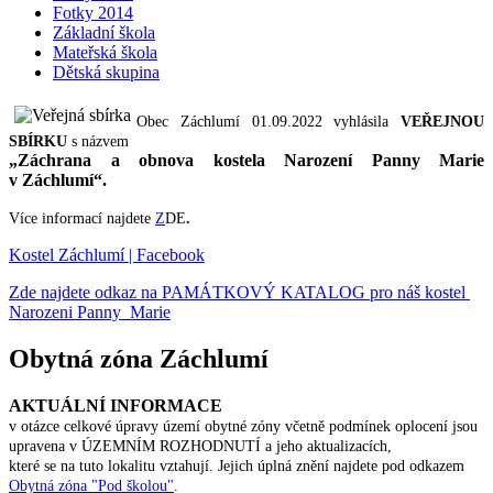
Fotky 2014
Základní škola
Mateřská škola
Dětská skupina
Obec Záchlumí 01.09.2022 vyhlásila
VEŘEJNOU
SBÍRKU
s názvem
„Záchrana a obnova kostela Narození Panny Marie
v Záchlumí“.
Více informací najdete
Z
DE
.
Kostel Záchlumí | Facebook
Zde najdete odkaz na PAMÁTKOVÝ KATALOG pro náš kostel
Narozeni Panny Marie
Obytná zóna Záchlumí
AKTUÁLNÍ INFORMACE
v otázce celkové úpravy území obytné zóny včetně podmínek oplocení jsou
upravena v ÚZEMNÍM ROZHODNUTÍ a jeho aktualizacích,
které se na tuto lokalitu vztahují. Jejich úplná znění najdete pod odkazem
Obytná zóna "Pod školou"
.