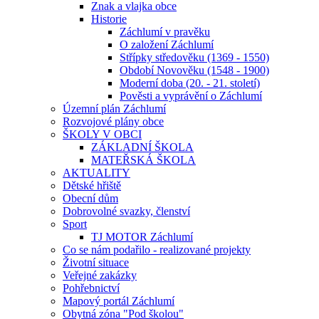
Znak a vlajka obce
Historie
Záchlumí v pravěku
O založení Záchlumí
Střípky středověku (1369 - 1550)
Období Novověku (1548 - 1900)
Moderní doba (20. - 21. století)
Pověsti a vyprávění o Záchlumí
Územní plán Záchlumí
Rozvojové plány obce
ŠKOLY V OBCI
ZÁKLADNÍ ŠKOLA
MATEŘSKÁ ŠKOLA
AKTUALITY
Dětské hřiště
Obecní dům
Dobrovolné svazky, členství
Sport
TJ MOTOR Záchlumí
Co se nám podařilo - realizované projekty
Životní situace
Veřejné zakázky
Pohřebnictví
Mapový portál Záchlumí
Obytná zóna "Pod školou"