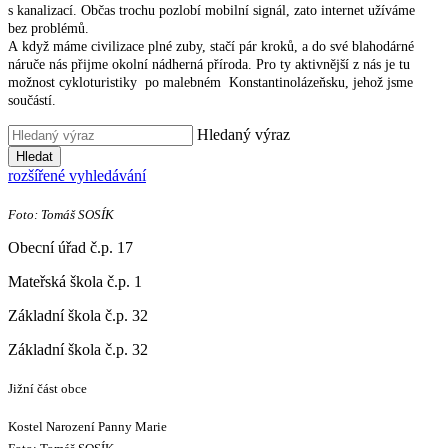
s kanalizací. Občas trochu pozlobí mobilní signál, zato internet užíváme
bez problémů.
A když máme civilizace plné zuby, stačí pár kroků, a do své blahodárné
náruče nás přijme okolní nádherná příroda. Pro ty aktivnější z nás je tu
možnost cykloturistiky po malebném Konstantinolázeňsku, jehož jsme
součástí.
Hledaný výraz
Hledat
rozšířené vyhledávání
Foto: Tomáš SOSÍK
Obecní úřad č.p. 17
Mateřská škola č.p. 1
Základní škola č.p. 32
Základní škola č.p. 32
Jižní část obce
Kostel Narození Panny Marie