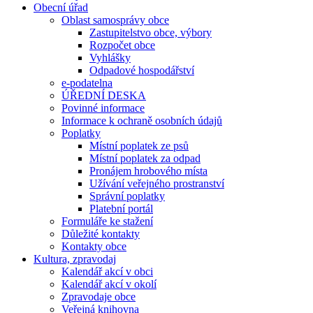
Obecní úřad
Oblast samosprávy obce
Zastupitelstvo obce, výbory
Rozpočet obce
Vyhlášky
Odpadové hospodářství
e-podatelna
ÚŘEDNÍ DESKA
Povinné informace
Informace k ochraně osobních údajů
Poplatky
Místní poplatek ze psů
Místní poplatek za odpad
Pronájem hrobového místa
Užívání veřejného prostranství
Správní poplatky
Platební portál
Formuláře ke stažení
Důležité kontakty
Kontakty obce
Kultura, zpravodaj
Kalendář akcí v obci
Kalendář akcí v okolí
Zpravodaje obce
Veřejná knihovna