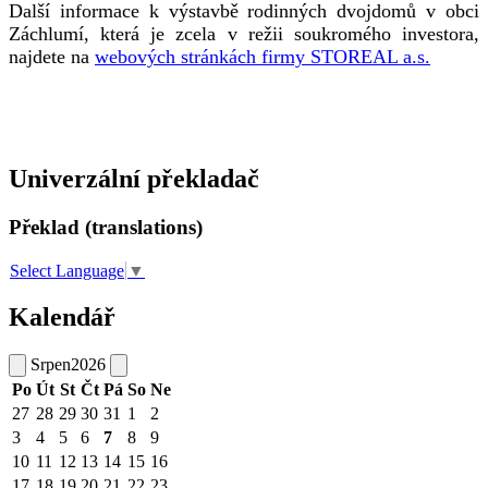
Další informace k výstavbě rodinných dvojdomů v obci
Záchlumí, která je zcela v režii soukromého investora,
najdete na
webových stránkách firmy STOREAL a.s.
Univerzální překladač
Překlad (translations)
Select Language
▼
Kalendář
Srpen
2026
Po
Út
St
Čt
Pá
So
Ne
27
28
29
30
31
1
2
3
4
5
6
7
8
9
10
11
12
13
14
15
16
17
18
19
20
21
22
23