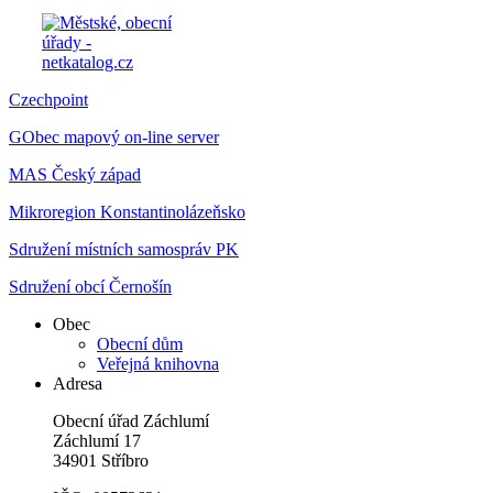
Czechpoint
GObec mapový on-line server
MAS Český západ
Mikroregion Konstantinolázeňsko
Sdružení místních samospráv PK
Sdružení obcí Černošín
Obec
Obecní dům
Veřejná knihovna
Adresa
Obecní úřad Záchlumí
Záchlumí 17
34901 Stříbro