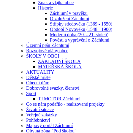
Znak a vlajka obce
Historie
Záchlumí v pravěku
O založení Záchlumí
Střípky středověku (1369 - 1550)
Období Novověku (1548 - 1900)
Moderní doba (20. - 21. století)
Pověsti a vyprávění o Záchlumí
Územní plán Záchlumí
Rozvojové plány obce
ŠKOLY V OBCI
ZÁKLADNÍ ŠKOLA
MATEŘSKÁ ŠKOLA
AKTUALITY
Dětské hřiště
Obecní dům
Dobrovolné svazky, členství
Sport
TJ MOTOR Záchlumí
Co se nám podařilo - realizované projekty
Životní situace
Veřejné zakázky
Pohřebnictví
Mapový portál Záchlumí
Obytná zóna "Pod školou"