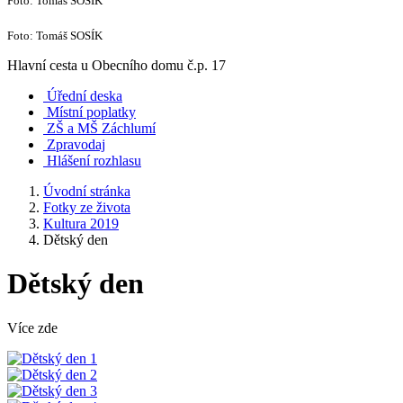
Foto: Tomáš SOSÍK
Foto: Tomáš SOSÍK
Hlavní cesta u Obecního domu č.p. 17
Úřední deska
Místní poplatky
ZŠ a MŠ Záchlumí
Zpravodaj
Hlášení rozhlasu
Úvodní stránka
Fotky ze života
Kultura 2019
Dětský den
Dětský den
Více zde