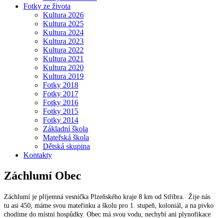
Fotky ze života
Kultura 2026
Kultura 2025
Kultura 2024
Kultura 2023
Kultura 2022
Kultura 2021
Kultura 2020
Kultura 2019
Fotky 2018
Fotky 2017
Fotky 2016
Fotky 2015
Fotky 2014
Základní škola
Mateřská škola
Dětská skupina
Kontakty
Záchlumí
Obec
Záchlumí je příjemná vesnička Plzeňského kraje 8 km od Stříbra. Žije nás
tu asi 450, máme svou mateřinku a školu pro 1. stupeň, koloniál, a na pivko
chodíme do místní hospůdky. Obec má svou vodu, nechybí ani plynofikace