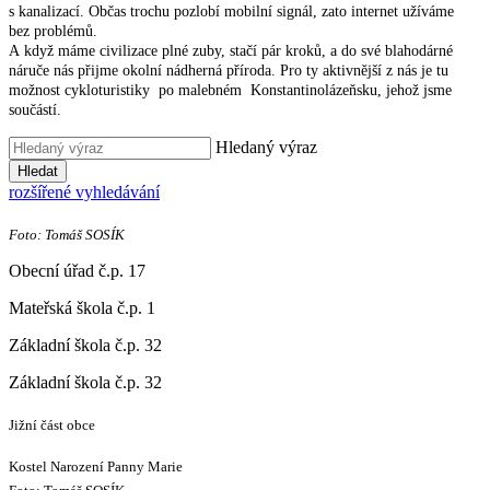
s kanalizací. Občas trochu pozlobí mobilní signál, zato internet užíváme
bez problémů.
A když máme civilizace plné zuby, stačí pár kroků, a do své blahodárné
náruče nás přijme okolní nádherná příroda. Pro ty aktivnější z nás je tu
možnost cykloturistiky po malebném Konstantinolázeňsku, jehož jsme
součástí.
Hledaný výraz
Hledat
rozšířené vyhledávání
Foto: Tomáš SOSÍK
Obecní úřad č.p. 17
Mateřská škola č.p. 1
Základní škola č.p. 32
Základní škola č.p. 32
Jižní část obce
Kostel Narození Panny Marie