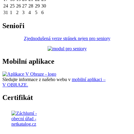
24
25
26
27
28
29
30
31
1
2
3
4
5
6
Senioři
Zjednodušená verze stránek nejen pro seniory
Mobilní aplikace
Sledujte informace z našeho webu v
mobilní aplikaci –
V OBRAZE.
Certifikát