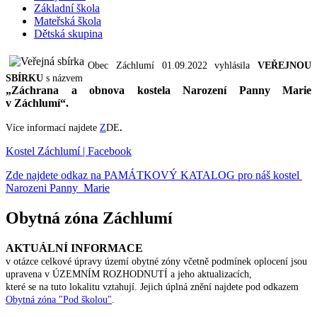
Základní škola
Mateřská škola
Dětská skupina
Obec Záchlumí 01.09.2022 vyhlásila
VEŘEJNOU
SBÍRKU
s názvem
„Záchrana a obnova kostela Narození Panny Marie
v Záchlumí“.
Více informací najdete
Z
DE
.
Kostel Záchlumí | Facebook
Zde najdete odkaz na PAMÁTKOVÝ KATALOG pro náš kostel
Narozeni Panny Marie
Obytná zóna Záchlumí
AKTUÁLNÍ INFORMACE
v otázce celkové úpravy území obytné zóny včetně podmínek oplocení jsou
upravena v ÚZEMNÍM ROZHODNUTÍ a jeho aktualizacích,
které se na tuto lokalitu vztahují. Jejich úplná znění najdete pod odkazem
Obytná zóna "Pod školou"
.