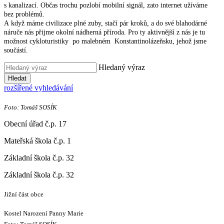
s kanalizací. Občas trochu pozlobí mobilní signál, zato internet užíváme
bez problémů.
A když máme civilizace plné zuby, stačí pár kroků, a do své blahodárné
náruče nás přijme okolní nádherná příroda. Pro ty aktivnější z nás je tu
možnost cykloturistiky po malebném Konstantinolázeňsku, jehož jsme
součástí.
Hledaný výraz
Hledat
rozšířené vyhledávání
Foto: Tomáš SOSÍK
Obecní úřad č.p. 17
Mateřská škola č.p. 1
Základní škola č.p. 32
Základní škola č.p. 32
Jižní část obce
Kostel Narození Panny Marie