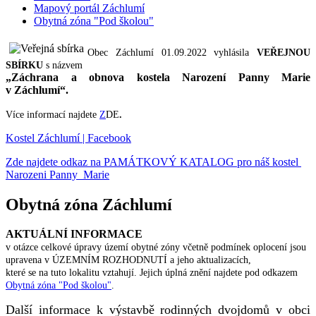
Mapový portál Záchlumí
Obytná zóna "Pod školou"
Obec Záchlumí 01.09.2022 vyhlásila
VEŘEJNOU
SBÍRKU
s názvem
„Záchrana a obnova kostela Narození Panny Marie
v Záchlumí“.
Více informací najdete
Z
DE
.
Kostel Záchlumí | Facebook
Zde najdete odkaz na PAMÁTKOVÝ KATALOG pro náš kostel
Narozeni Panny Marie
Obytná zóna Záchlumí
AKTUÁLNÍ INFORMACE
v otázce celkové úpravy území obytné zóny včetně podmínek oplocení jsou
upravena v ÚZEMNÍM ROZHODNUTÍ a jeho aktualizacích,
které se na tuto lokalitu vztahují. Jejich úplná znění najdete pod odkazem
Obytná zóna "Pod školou"
.
Další informace k výstavbě rodinných dvojdomů v obci