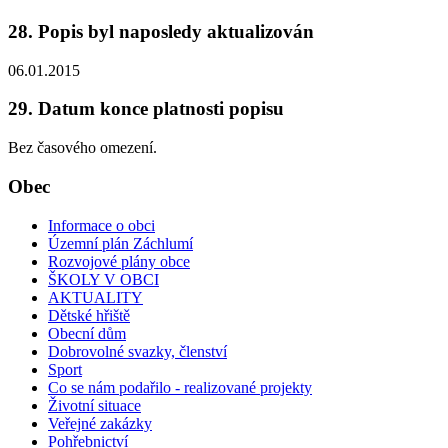
28. Popis byl naposledy aktualizován
06.01.2015
29. Datum konce platnosti popisu
Bez časového omezení.
Obec
Informace o obci
Územní plán Záchlumí
Rozvojové plány obce
ŠKOLY V OBCI
AKTUALITY
Dětské hřiště
Obecní dům
Dobrovolné svazky, členství
Sport
Co se nám podařilo - realizované projekty
Životní situace
Veřejné zakázky
Pohřebnictví