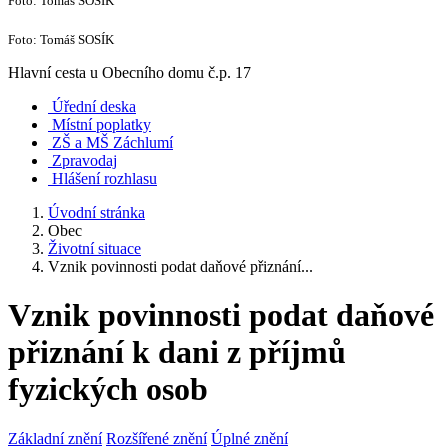
Foto: Tomáš SOSÍK
Foto: Tomáš SOSÍK
Hlavní cesta u Obecního domu č.p. 17
Úřední deska
Místní poplatky
ZŠ a MŠ Záchlumí
Zpravodaj
Hlášení rozhlasu
Úvodní stránka
Obec
Životní situace
Vznik povinnosti podat daňové přiznání...
Vznik povinnosti podat daňové
přiznání k dani z příjmů
fyzických osob
Základní znění
Rozšířené znění
Úplné znění