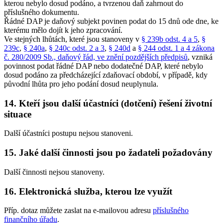
kterou nebylo dosud podáno, a tvrzenou daň zahrnout do
příslušného dokumentu.
Řádné DAP je daňový subjekt povinen podat do 15 dnů ode dne, ke
kterému mělo dojít k jeho zpracování.
Ve stejných lhůtách, které jsou stanoveny v
§ 239b odst. 4 a 5
,
§
239c
,
§ 240a
,
§ 240c odst. 2 a 3
,
§ 240d
a
§ 244 odst. 1 a 4 zákona
č. 280/2009 Sb., daňový řád, ve znění pozdějších předpisů
, vzniká
povinnost podat řádné DAP nebo dodatečné DAP, které nebylo
dosud podáno za předcházející zdaňovací období, v případě, kdy
původní lhůta pro jeho podání dosud neuplynula.
14. Kteří jsou další účastníci (dotčení) řešení životní
situace
Další účastníci postupu nejsou stanoveni.
15. Jaké další činnosti jsou po žadateli požadovány
Další činnosti nejsou stanoveny.
16. Elektronická služba, kterou lze využít
Příp. dotaz můžete zaslat na e-mailovou adresu
příslušného
finančního úřadu
.