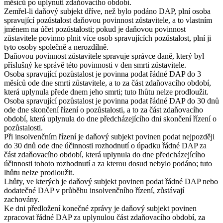
měsíců po uplynutí zdaňovacího období.
Zemřel-li daňový subjekt dříve, než bylo podáno DAP, plní osoba
spravující pozůstalost daňovou povinnost zůstavitele, a to vlastním
jménem na účet pozůstalosti; pokud je daňovou povinnost
zůstavitele povinno plnit více osob spravujících pozůstalost, plní ji
tyto osoby společně a nerozdílně.
Daňovou povinnost zůstavitele spravuje správce daně, který byl
příslušný ke správě této povinnosti v den smrti zůstavitele.
Osoba spravující pozůstalost je povinna podat řádné DAP do 3
měsíců ode dne smrti zůstavitele, a to za část zdaňovacího období,
která uplynula přede dnem jeho smrti; tuto lhůtu nelze prodloužit.
Osoba spravující pozůstalost je povinna podat řádné DAP do 30 dnů
ode dne skončení řízení o pozůstalosti, a to za část zdaňovacího
období, která uplynula do dne předcházejícího dni skončení řízení o
pozůstalosti.
Při insolvenčním řízení je daňový subjekt povinen podat nejpozději
do 30 dnů ode dne účinnosti rozhodnutí o úpadku řádné DAP za
část zdaňovacího období, která uplynula do dne předcházejícího
účinnosti tohoto rozhodnutí a za kterou dosud nebylo podáno; tuto
lhůtu nelze prodloužit.
Lhůty, ve kterých je daňový subjekt povinen podat řádné DAP nebo
dodatečné DAP v průběhu insolvenčního řízení, zůstávají
zachovány.
Ke dni předložení konečné zprávy je daňový subjekt povinen
zpracovat řádné DAP za uplynulou část zdaňovacího období, za