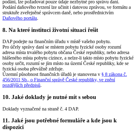
podání, lze požadovat pouze údaje nezbytné pro správu daní.
Podání daňového tvrzení lze učinit i datovou zprávou, ve formátu a
struktuře zveřejněné správcem daně, nebo prostřednictvím
Daňového portálu
.
8. Na které instituci životní situaci řešit
DAP podejte na finančním úřadu v místě vašeho pobytu.
Pro účely správy daní se místem pobytu fyzické osoby rozumí
adresa místa trvalého pobytu občana České republiky, nebo adresa
hlášeného místa pobytu cizince, a nelze-li takto místo pobytu fyzické
osoby určit, rozumí se jím místo na území České republiky, kde se
fyzická osoba převážně zdržuje.
Územní působnost finančních úřadů je stanovena v
§ 8 zákona č.
456/2011 Sb., o Finanční správě České republiky, ve znění
pozdějších předpisů
.
10. Jaké doklady je nutné mít s sebou
Doklady vyznačené na straně č. 4 DAP.
11. Jaké jsou potřebné formuláře a kde jsou k
dispozici