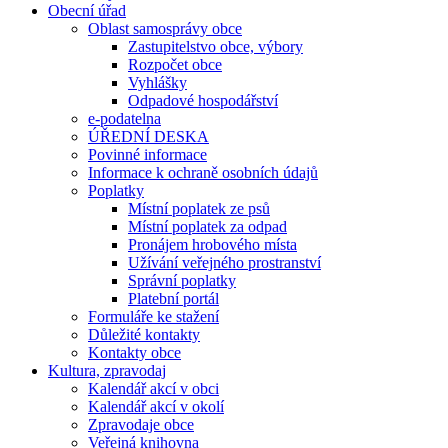
Obecní úřad
Oblast samosprávy obce
Zastupitelstvo obce, výbory
Rozpočet obce
Vyhlášky
Odpadové hospodářství
e-podatelna
ÚŘEDNÍ DESKA
Povinné informace
Informace k ochraně osobních údajů
Poplatky
Místní poplatek ze psů
Místní poplatek za odpad
Pronájem hrobového místa
Užívání veřejného prostranství
Správní poplatky
Platební portál
Formuláře ke stažení
Důležité kontakty
Kontakty obce
Kultura, zpravodaj
Kalendář akcí v obci
Kalendář akcí v okolí
Zpravodaje obce
Veřejná knihovna