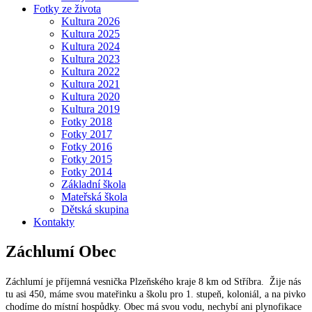
Fotky ze života
Kultura 2026
Kultura 2025
Kultura 2024
Kultura 2023
Kultura 2022
Kultura 2021
Kultura 2020
Kultura 2019
Fotky 2018
Fotky 2017
Fotky 2016
Fotky 2015
Fotky 2014
Základní škola
Mateřská škola
Dětská skupina
Kontakty
Záchlumí
Obec
Záchlumí je příjemná vesnička Plzeňského kraje 8 km od Stříbra. Žije nás
tu asi 450, máme svou mateřinku a školu pro 1. stupeň, koloniál, a na pivko
chodíme do místní hospůdky. Obec má svou vodu, nechybí ani plynofikace