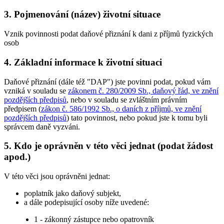
3. Pojmenování (název) životní situace
Vznik povinnosti podat daňové přiznání k dani z příjmů fyzických
osob
4. Základní informace k životní situaci
Daňové přiznání (dále též "DAP") jste povinni podat, pokud vám
vzniká v souladu se
zákonem č. 280/2009 Sb., daňový řád, ve znění
pozdějších předpisů
, nebo v souladu se zvláštním právním
předpisem (
zákon č. 586/1992 Sb., o daních z příjmů, ve znění
pozdějších předpisů
) tato povinnost, nebo pokud jste k tomu byli
správcem daně vyzváni.
5. Kdo je oprávněn v této věci jednat (podat žádost
apod.)
V této věci jsou oprávněni jednat:
poplatník jako daňový subjekt,
a dále podepisující osoby níže uvedené:
1 - zákonný zástupce nebo opatrovník