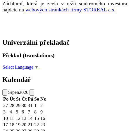
Záchlumí, která je zcela v režii soukromého investora,
najdete na
webových stránkách firmy STOREAL a.s.
Univerzální překladač
Překlad (translations)
Select Language
▼
Kalendář
Srpen
2026
Po
Út
St
Čt
Pá
So
Ne
27
28
29
30
31
1
2
3
4
5
6
7
8
9
10
11
12
13
14
15
16
17
18
19
20
21
22
23