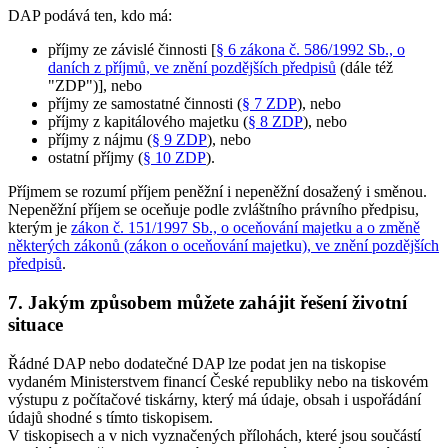
DAP podává ten, kdo má:
příjmy ze závislé činnosti [
§ 6 zákona č. 586/1992 Sb., o
daních z příjmů, ve znění pozdějších předpisů
(dále též
"ZDP")], nebo
příjmy ze samostatné činnosti (
§ 7 ZDP
), nebo
příjmy z kapitálového majetku (
§ 8 ZDP
), nebo
příjmy z nájmu (
§ 9 ZDP
), nebo
ostatní příjmy (
§ 10 ZDP
).
Příjmem se rozumí příjem peněžní i nepeněžní dosažený i směnou.
Nepeněžní příjem se oceňuje podle zvláštního právního předpisu,
kterým je
zákon č. 151/1997 Sb., o oceňování majetku a o změně
některých zákonů (zákon o oceňování majetku), ve znění pozdějších
předpisů
.
7. Jakým způsobem můžete zahájit řešení životní
situace
Řádné DAP nebo dodatečné DAP lze podat jen na tiskopise
vydaném Ministerstvem financí České republiky nebo na tiskovém
výstupu z počítačové tiskárny, který má údaje, obsah i uspořádání
údajů shodné s tímto tiskopisem.
V tiskopisech a v nich vyznačených přílohách, které jsou součástí