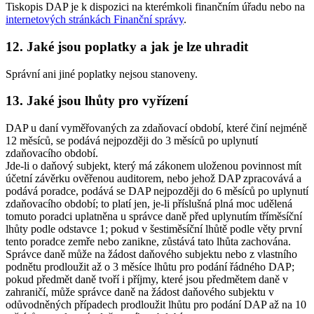
Tiskopis DAP je k dispozici na kterémkoli finančním úřadu nebo na
internetových stránkách Finanční správy
.
12. Jaké jsou poplatky a jak je lze uhradit
Správní ani jiné poplatky nejsou stanoveny.
13. Jaké jsou lhůty pro vyřízení
DAP u daní vyměřovaných za zdaňovací období, které činí nejméně
12 měsíců, se podává nejpozději do 3 měsíců po uplynutí
zdaňovacího období.
Jde-li o daňový subjekt, který má zákonem uloženou povinnost mít
účetní závěrku ověřenou auditorem, nebo jehož DAP zpracovává a
podává poradce, podává se DAP nejpozději do 6 měsíců po uplynutí
zdaňovacího období; to platí jen, je-li příslušná plná moc udělená
tomuto poradci uplatněna u správce daně před uplynutím tříměsíční
lhůty podle odstavce 1; pokud v šestiměsíční lhůtě podle věty první
tento poradce zemře nebo zanikne, zůstává tato lhůta zachována.
Správce daně může na žádost daňového subjektu nebo z vlastního
podnětu prodloužit až o 3 měsíce lhůtu pro podání řádného DAP;
pokud předmět daně tvoří i příjmy, které jsou předmětem daně v
zahraničí, může správce daně na žádost daňového subjektu v
odůvodněných případech prodloužit lhůtu pro podání DAP až na 10