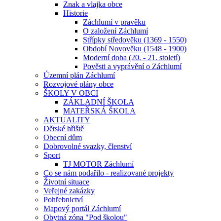
Znak a vlajka obce
Historie
Záchlumí v pravěku
O založení Záchlumí
Střípky středověku (1369 - 1550)
Období Novověku (1548 - 1900)
Moderní doba (20. - 21. století)
Pověsti a vyprávění o Záchlumí
Územní plán Záchlumí
Rozvojové plány obce
ŠKOLY V OBCI
ZÁKLADNÍ ŠKOLA
MATEŘSKÁ ŠKOLA
AKTUALITY
Dětské hřiště
Obecní dům
Dobrovolné svazky, členství
Sport
TJ MOTOR Záchlumí
Co se nám podařilo - realizované projekty
Životní situace
Veřejné zakázky
Pohřebnictví
Mapový portál Záchlumí
Obytná zóna "Pod školou"