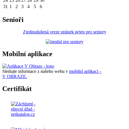
24
25
26
27
28
29
30
31
1
2
3
4
5
6
Senioři
Zjednodušená verze stránek nejen pro seniory
Mobilní aplikace
Sledujte informace z našeho webu v
mobilní aplikaci –
V OBRAZE.
Certifikát