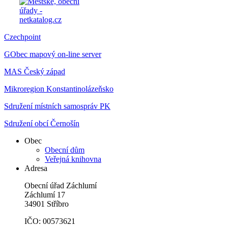
Czechpoint
GObec mapový on-line server
MAS Český západ
Mikroregion Konstantinolázeňsko
Sdružení místních samospráv PK
Sdružení obcí Černošín
Obec
Obecní dům
Veřejná knihovna
Adresa
Obecní úřad Záchlumí
Záchlumí 17
34901 Stříbro
IČO: 00573621