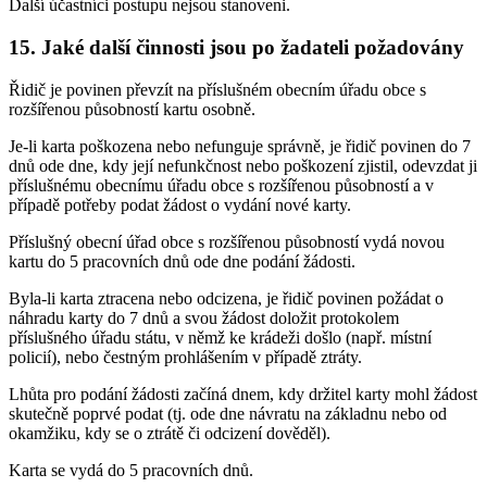
Další účastníci postupu nejsou stanoveni.
15. Jaké další činnosti jsou po žadateli požadovány
Řidič je povinen převzít na příslušném obecním úřadu obce s
rozšířenou působností kartu osobně.
Je-li karta poškozena nebo nefunguje správně, je řidič povinen do 7
dnů ode dne, kdy její nefunkčnost nebo poškození zjistil, odevzdat ji
příslušnému obecnímu úřadu obce s rozšířenou působností a v
případě potřeby podat žádost o vydání nové karty.
Příslušný obecní úřad obce s rozšířenou působností vydá novou
kartu do 5 pracovních dnů ode dne podání žádosti.
Byla-li karta ztracena nebo odcizena, je řidič povinen požádat o
náhradu karty do 7 dnů a svou žádost doložit protokolem
příslušného úřadu státu, v němž ke krádeži došlo (např. místní
policií), nebo čestným prohlášením v případě ztráty.
Lhůta pro podání žádosti začíná dnem, kdy držitel karty mohl žádost
skutečně poprvé podat (tj. ode dne návratu na základnu nebo od
okamžiku, kdy se o ztrátě či odcizení dověděl).
Karta se vydá do 5 pracovních dnů.