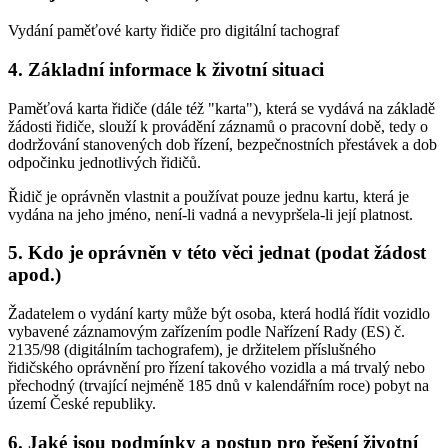
Vydání paměťové karty řidiče pro digitální tachograf
4. Základní informace k životní situaci
Paměťová karta řidiče (dále též "karta"), která se vydává na základě
žádosti řidiče, slouží k provádění záznamů o pracovní době, tedy o
dodržování stanovených dob řízení, bezpečnostních přestávek a dob
odpočinku jednotlivých řidičů.
Řidič je oprávněn vlastnit a používat pouze jednu kartu, která je
vydána na jeho jméno, není-li vadná a nevypršela-li její platnost.
5. Kdo je oprávněn v této věci jednat (podat žádost
apod.)
Žadatelem o vydání karty může být osoba, která hodlá řídit vozidlo
vybavené záznamovým zařízením podle Nařízení Rady (ES) č.
2135/98 (digitálním tachografem), je držitelem příslušného
řidičského oprávnění pro řízení takového vozidla a má trvalý nebo
přechodný (trvající nejméně 185 dnů v kalendářním roce) pobyt na
území České republiky.
6. Jaké jsou podmínky a postup pro řešení životní