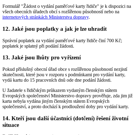
Formulář "Žádost o vydání paměťové karty řidiče" je k dispozici na
všech obecních úřadech obcí s rozšířenou působností nebo na
internetových stránkách Ministerstva dopravy
.
12. Jaké jsou poplatky a jak je lze uhradit
Správní poplatek za vydání paměťové karty řidiče činí 700 Kč;
poplatek je splatný při podání žádosti.
13. Jaké jsou lhůty pro vyřízení
Pokud příslušný obecní úřad obce s rozšířenou působností nezjistí
skutečnosti, které jsou v rozporu s podmínkami pro vydání karty,
vydá kartu do 15 pracovních dnů ode dne podání žádosti.
U žadatele s řidičským průkazem vydaným členským státem
Evropských společenství Ministerstvo dopravy prověřuje, zda jim již
karta nebyla vydána jiným členským státem Evropských
společenství, a proto dochází k prodloužení doby pro vydání karty.
14. Kteří jsou další účastníci (dotčení) řešení životní
situace