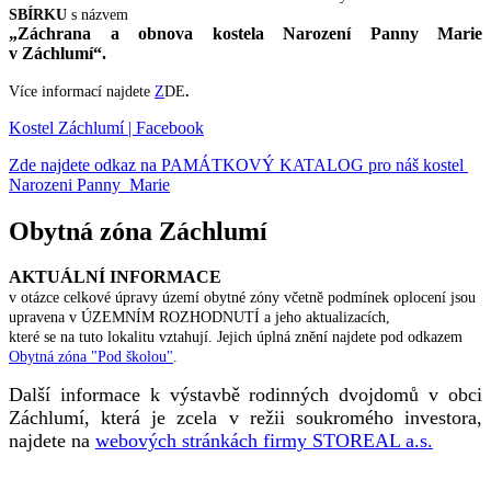
SBÍRKU
s názvem
„Záchrana a obnova kostela Narození Panny Marie
v Záchlumí“.
Více informací najdete
Z
DE
.
Kostel Záchlumí | Facebook
Zde najdete odkaz na PAMÁTKOVÝ KATALOG pro náš kostel
Narozeni Panny Marie
Obytná zóna Záchlumí
AKTUÁLNÍ INFORMACE
v otázce celkové úpravy území obytné zóny včetně podmínek oplocení jsou
upravena v ÚZEMNÍM ROZHODNUTÍ a jeho aktualizacích,
které se na tuto lokalitu vztahují. Jejich úplná znění najdete pod odkazem
Obytná zóna "Pod školou"
.
Další informace k výstavbě rodinných dvojdomů v obci
Záchlumí, která je zcela v režii soukromého investora,
najdete na
webových stránkách firmy STOREAL a.s.