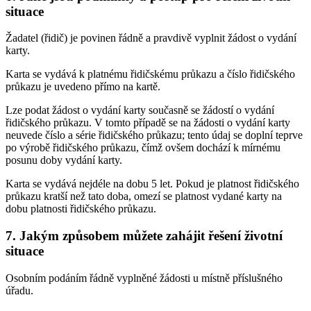
situace
Žadatel (řidič) je povinen řádně a pravdivě vyplnit žádost o vydání
karty.
Karta se vydává k platnému řidičskému průkazu a číslo řidičského
průkazu je uvedeno přímo na kartě.
Lze podat žádost o vydání karty současně se žádostí o vydání
řidičského průkazu. V tomto případě se na žádosti o vydání karty
neuvede číslo a série řidičského průkazu; tento údaj se doplní teprve
po výrobě řidičského průkazu, čímž ovšem dochází k mírnému
posunu doby vydání karty.
Karta se vydává nejdéle na dobu 5 let. Pokud je platnost řidičského
průkazu kratší než tato doba, omezí se platnost vydané karty na
dobu platnosti řidičského průkazu.
7. Jakým způsobem můžete zahájit řešení životní
situace
Osobním podáním řádně vyplněné žádosti u místně příslušného
úřadu.