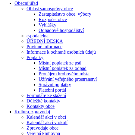
Obecní úřad
Oblast samosprávy obce
Zastupitelstvo obce, výbory
Rozpočet obce
Vyhlášky
Odpadové hospodářství
e-podatelna
ÚŘEDNÍ DESKA
Povinné informace
Informace k ochraně osobních údajů
Poplatky
Místní poplatek ze psů
Místní poplatek za odpad
Pronájem hrobového místa
Užívání veřejného prostranství
Správní poplatky
Platební portál
Formuláře ke stažení
Důležité kontakty
Kontakty obce
Kultura, zpravodaj
Kalendář akcí v obci
Kalendář akcí v okolí
Zpravodaje obce
Veřejná knihovna