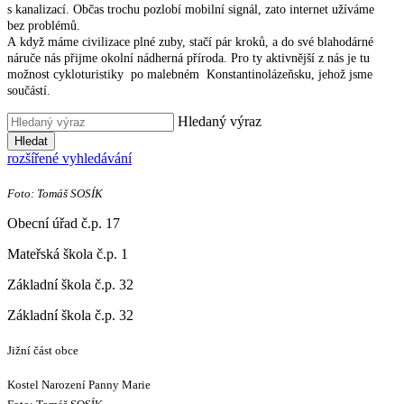
s kanalizací. Občas trochu pozlobí mobilní signál, zato internet užíváme
bez problémů.
A když máme civilizace plné zuby, stačí pár kroků, a do své blahodárné
náruče nás přijme okolní nádherná příroda. Pro ty aktivnější z nás je tu
možnost cykloturistiky po malebném Konstantinolázeňsku, jehož jsme
součástí.
Hledaný výraz
Hledat
rozšířené vyhledávání
Foto: Tomáš SOSÍK
Obecní úřad č.p. 17
Mateřská škola č.p. 1
Základní škola č.p. 32
Základní škola č.p. 32
Jižní část obce
Kostel Narození Panny Marie