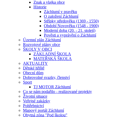
Znak a vlajka obce
Historie
Záchlumí v pravěku
O založení Záchlumí
Střípky středověku (1369 - 1550)
Období Novověku (1548 - 1900)
Moderní doba (20. - 21. století)
Pověsti a vyprávění o Záchlumí
Územní plán Záchlumí
Rozvojové plány obce
ŠKOLY V OBCI
ZÁKLADNÍ ŠKOLA
MATEŘSKÁ ŠKOLA
AKTUALITY
Dětské hřiště
Obecní dům
Dobrovolné svazky, členství
Sport
TJ MOTOR Záchlumí
Co se nám podařilo - realizované projekty
Životní situace
Veřejné zakázky
Pohřebnictví
Mapový portál Záchlumí
Obytná zóna "Pod školou"