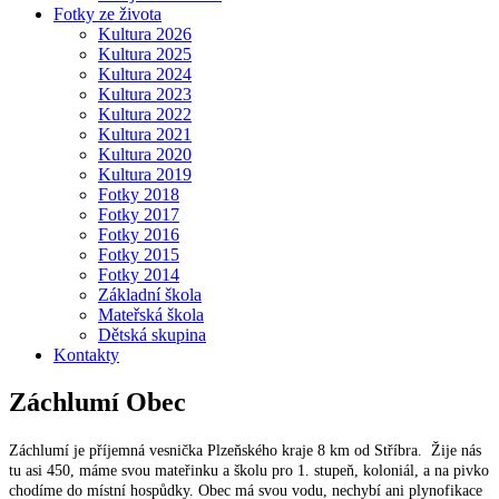
Fotky ze života
Kultura 2026
Kultura 2025
Kultura 2024
Kultura 2023
Kultura 2022
Kultura 2021
Kultura 2020
Kultura 2019
Fotky 2018
Fotky 2017
Fotky 2016
Fotky 2015
Fotky 2014
Základní škola
Mateřská škola
Dětská skupina
Kontakty
Záchlumí
Obec
Záchlumí je příjemná vesnička Plzeňského kraje 8 km od Stříbra. Žije nás
tu asi 450, máme svou mateřinku a školu pro 1. stupeň, koloniál, a na pivko
chodíme do místní hospůdky. Obec má svou vodu, nechybí ani plynofikace