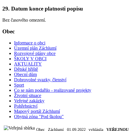
29. Datum konce platnosti popisu
Bez časového omezení.
Obec
Informace o obci
Územní plán Záchlumí
Rozvojové plány obce
ŠKOLY V OBCI
AKTUALITY
Dětské hřiště
Obecní dům
Dobrovolné svazky, členství
Sport
Co se nám podařilo - realizované projekty
Životní situace
Veřejné zakázky
Pohřebnictví
Mapový portál Záchlumí
Obytná zóna "Pod školou"
Obec Záchlumí 01.09.2022 vyhlásila
VEŘEJNOU