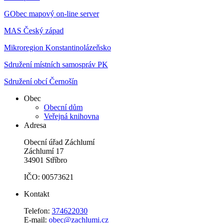
GObec mapový on-line server
MAS Český západ
Mikroregion Konstantinolázeňsko
Sdružení místních samospráv PK
Sdružení obcí Černošín
Obec
Obecní dům
Veřejná knihovna
Adresa
Obecní úřad Záchlumí
Záchlumí 17
34901 Stříbro
IČO: 00573621
Kontakt
Telefon:
374622030
E-mail:
obec@zachlumi.cz