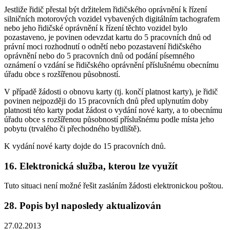
Jestliže řidič přestal být držitelem řidičského oprávnění k řízení
silničních motorových vozidel vybavených digitálním tachografem
nebo jeho řidičské oprávnění k řízení těchto vozidel bylo
pozastaveno, je povinen odevzdat kartu do 5 pracovních dnů od
právní moci rozhodnutí o odnětí nebo pozastavení řidičského
oprávnění nebo do 5 pracovních dnů od podání písemného
oznámení o vzdání se řidičského oprávnění příslušnému obecnímu
úřadu obce s rozšířenou působností.
V případě žádosti o obnovu karty (tj. končí platnost karty), je řidič
povinen nejpozději do 15 pracovních dnů před uplynutím doby
platnosti této karty podat žádost o vydání nové karty, a to obecnímu
úřadu obce s rozšířenou působností příslušnému podle místa jeho
pobytu (trvalého či přechodného bydliště).
K vydání nové karty dojde do 15 pracovních dnů.
16. Elektronická služba, kterou lze využít
Tuto situaci není možné řešit zasláním žádosti elektronickou poštou.
28. Popis byl naposledy aktualizován
27.02.2013