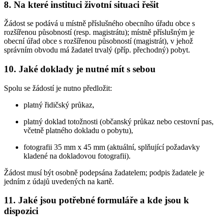
8. Na které instituci životní situaci řešit
Žádost se podává u místně příslušného obecního úřadu obce s
rozšířenou působností (resp. magistrátu); místně příslušným je
obecní úřad obce s rozšířenou působností (magistrát), v jehož
správním obvodu má žadatel trvalý (příp. přechodný) pobyt.
10. Jaké doklady je nutné mít s sebou
Spolu se žádostí je nutno předložit:
platný řidičský průkaz,
platný doklad totožnosti (občanský průkaz nebo cestovní pas,
včetně platného dokladu o pobytu),
fotografii 35 mm x 45 mm (aktuální, splňující požadavky
kladené na dokladovou fotografii).
Žádost musí být osobně podepsána žadatelem; podpis žadatele je
jedním z údajů uvedených na kartě.
11. Jaké jsou potřebné formuláře a kde jsou k
dispozici