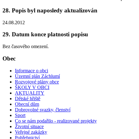
28. Popis byl naposledy aktualizován
24.08.2012
29. Datum konce platnosti popisu
Bez časového omezení.
Obec
Informace o obci
Územní plán Záchlumí
Rozvojové plány obce
ŠKOLY V OBCI
AKTUALITY
Dětské hřiště
Obecní dům
Dobrovolné svazky, členství
Sport
Co se nám podařilo - realizované projekty
Životní situace
Veřejné zakázky
Pohřebnictví