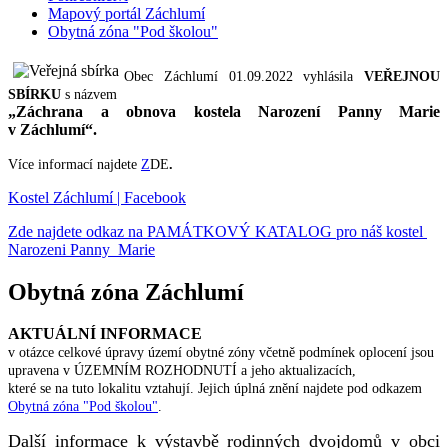
Mapový portál Záchlumí
Obytná zóna "Pod školou"
Obec Záchlumí 01.09.2022 vyhlásila
VEŘEJNOU
SBÍRKU
s názvem
„Záchrana a obnova kostela Narození Panny Marie
v Záchlumí“.
Více informací najdete
Z
DE
.
Kostel Záchlumí | Facebook
Zde najdete odkaz na PAMÁTKOVÝ KATALOG pro náš kostel
Narozeni Panny Marie
Obytná zóna Záchlumí
AKTUÁLNÍ INFORMACE
v otázce celkové úpravy území obytné zóny včetně podmínek oplocení jsou
upravena v ÚZEMNÍM ROZHODNUTÍ a jeho aktualizacích,
které se na tuto lokalitu vztahují. Jejich úplná znění najdete pod odkazem
Obytná zóna "Pod školou"
.
Další informace k výstavbě rodinných dvojdomů v obci