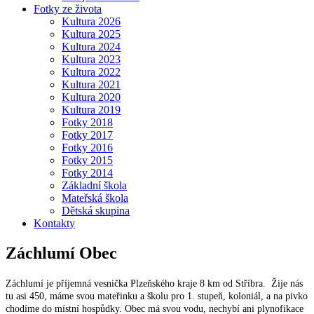
Fotky ze života
Kultura 2026
Kultura 2025
Kultura 2024
Kultura 2023
Kultura 2022
Kultura 2021
Kultura 2020
Kultura 2019
Fotky 2018
Fotky 2017
Fotky 2016
Fotky 2015
Fotky 2014
Základní škola
Mateřská škola
Dětská skupina
Kontakty
Záchlumí
Obec
Záchlumí je příjemná vesnička Plzeňského kraje 8 km od Stříbra. Žije nás
tu asi 450, máme svou mateřinku a školu pro 1. stupeň, koloniál, a na pivko
chodíme do místní hospůdky. Obec má svou vodu, nechybí ani plynofikace