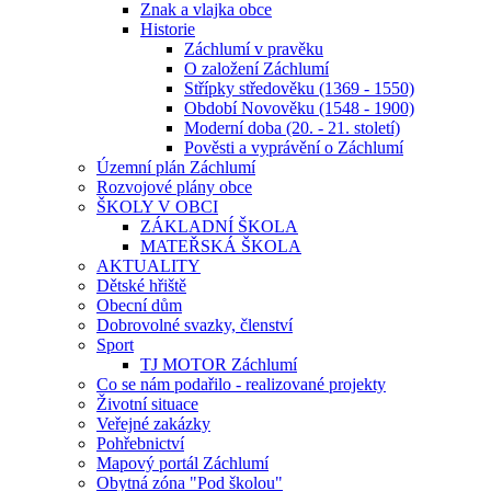
Znak a vlajka obce
Historie
Záchlumí v pravěku
O založení Záchlumí
Střípky středověku (1369 - 1550)
Období Novověku (1548 - 1900)
Moderní doba (20. - 21. století)
Pověsti a vyprávění o Záchlumí
Územní plán Záchlumí
Rozvojové plány obce
ŠKOLY V OBCI
ZÁKLADNÍ ŠKOLA
MATEŘSKÁ ŠKOLA
AKTUALITY
Dětské hřiště
Obecní dům
Dobrovolné svazky, členství
Sport
TJ MOTOR Záchlumí
Co se nám podařilo - realizované projekty
Životní situace
Veřejné zakázky
Pohřebnictví
Mapový portál Záchlumí
Obytná zóna "Pod školou"