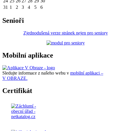
24
25
26
27
28
29
30
31
1
2
3
4
5
6
Senioři
Zjednodušená verze stránek nejen pro seniory
Mobilní aplikace
Sledujte informace z našeho webu v
mobilní aplikaci –
V OBRAZE.
Certifikát