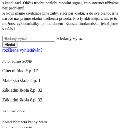
s kanalizací. Občas trochu pozlobí mobilní signál, zato internet užíváme
bez problémů.
A když máme civilizace plné zuby, stačí pár kroků, a do své blahodárné
náruče nás přijme okolní nádherná příroda. Pro ty aktivnější z nás je tu
možnost cykloturistiky po malebném Konstantinolázeňsku, jehož jsme
součástí.
Hledaný výraz
Hledat
rozšířené vyhledávání
Foto: Tomáš SOSÍK
Obecní úřad č.p. 17
Mateřská škola č.p. 1
Základní škola č.p. 32
Základní škola č.p. 32
Jižní část obce
Kostel Narození Panny Marie