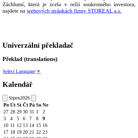
Záchlumí, která je zcela v režii soukromého investora,
najdete na
webových stránkách firmy STOREAL a.s.
Univerzální překladač
Překlad (translations)
Select Language
▼
Kalendář
Srpen
2026
Po
Út
St
Čt
Pá
So
Ne
27
28
29
30
31
1
2
3
4
5
6
7
8
9
10
11
12
13
14
15
16
17
18
19
20
21
22
23