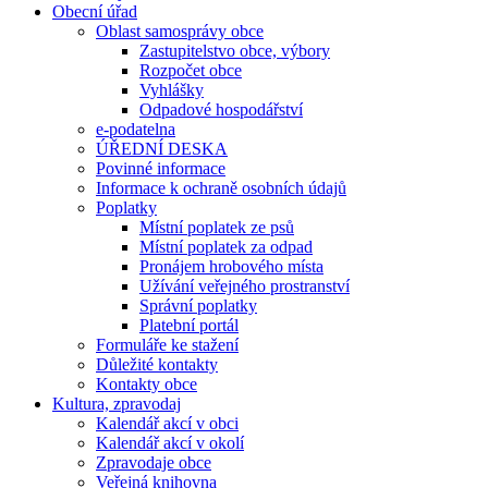
Obecní úřad
Oblast samosprávy obce
Zastupitelstvo obce, výbory
Rozpočet obce
Vyhlášky
Odpadové hospodářství
e-podatelna
ÚŘEDNÍ DESKA
Povinné informace
Informace k ochraně osobních údajů
Poplatky
Místní poplatek ze psů
Místní poplatek za odpad
Pronájem hrobového místa
Užívání veřejného prostranství
Správní poplatky
Platební portál
Formuláře ke stažení
Důležité kontakty
Kontakty obce
Kultura, zpravodaj
Kalendář akcí v obci
Kalendář akcí v okolí
Zpravodaje obce
Veřejná knihovna