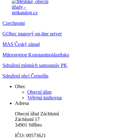
Czechpoint
GObec mapový on-line server
MAS Český západ
Mikroregion Konstantinolázeňsko
Sdružení místních samospráv PK
Sdružení obcí Černošín
Obec
Obecní dům
Veřejná knihovna
Adresa
Obecní úřad Záchlumí
Záchlumí 17
34901 Stříbro
IČO: 00573621