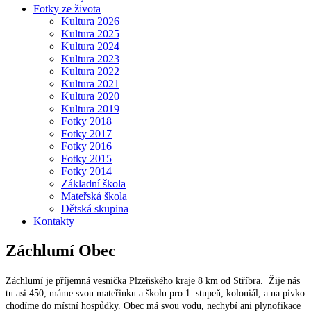
Fotky ze života
Kultura 2026
Kultura 2025
Kultura 2024
Kultura 2023
Kultura 2022
Kultura 2021
Kultura 2020
Kultura 2019
Fotky 2018
Fotky 2017
Fotky 2016
Fotky 2015
Fotky 2014
Základní škola
Mateřská škola
Dětská skupina
Kontakty
Záchlumí
Obec
Záchlumí je příjemná vesnička Plzeňského kraje 8 km od Stříbra. Žije nás
tu asi 450, máme svou mateřinku a školu pro 1. stupeň, koloniál, a na pivko
chodíme do místní hospůdky. Obec má svou vodu, nechybí ani plynofikace