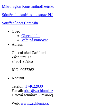
Mikroregion Konstantinolázeňsko
Sdružení místních samospráv PK
Sdružení obcí Černošín
Obec
Obecní dům
Veřejná knihovna
Adresa
Obecní úřad Záchlumí
Záchlumí 17
34901 Stříbro
IČO: 00573621
Kontakt
Telefon:
374622030
E-mail:
obec@zachlumi.cz
Datová schránka: 6b9a66q
Web:
www.zachlumi.cz/