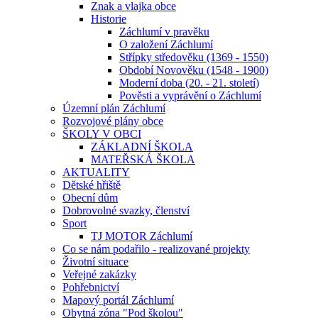
Znak a vlajka obce
Historie
Záchlumí v pravěku
O založení Záchlumí
Střípky středověku (1369 - 1550)
Období Novověku (1548 - 1900)
Moderní doba (20. - 21. století)
Pověsti a vyprávění o Záchlumí
Územní plán Záchlumí
Rozvojové plány obce
ŠKOLY V OBCI
ZÁKLADNÍ ŠKOLA
MATEŘSKÁ ŠKOLA
AKTUALITY
Dětské hřiště
Obecní dům
Dobrovolné svazky, členství
Sport
TJ MOTOR Záchlumí
Co se nám podařilo - realizované projekty
Životní situace
Veřejné zakázky
Pohřebnictví
Mapový portál Záchlumí
Obytná zóna "Pod školou"