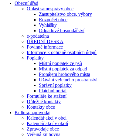
Obecní úřad
Oblast samosprávy obce
Zastupitelstvo obce, výbory
Rozpočet obce
Vyhlášky
Odpadové hospodářství
e-podatelna
ÚŘEDNÍ DESKA
Povinné informace
Informace k ochraně osobních údajů
Poplatky
Místní poplatek ze psů
Místní poplatek za odpad
Pronájem hrobového místa
Užívání veřejného prostranství
Správní poplatky
Platební portál
Formuláře ke stažení
Důležité kontakty
Kontakty obce
Kultura, zpravodaj
Kalendář akcí v obci
Kalendář akcí v okolí
Zpravodaje obce
Veřejná knihovna