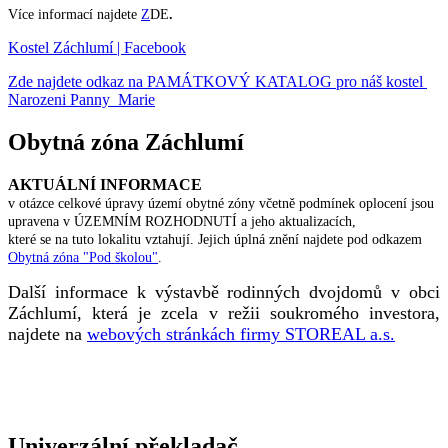
Více informací najdete
Z
DE
.
Kostel Záchlumí | Facebook
Zde najdete odkaz na PAMÁTKOVÝ KATALOG pro náš kostel
Narozeni Panny Marie
Obytná zóna Záchlumí
AKTUÁLNÍ INFORMACE
v otázce celkové úpravy území obytné zóny včetně podmínek oplocení jsou
upravena v ÚZEMNÍM ROZHODNUTÍ a jeho aktualizacích,
které se na tuto lokalitu vztahují. Jejich úplná znění najdete pod odkazem
Obytná zóna "Pod školou"
.
Další informace k výstavbě rodinných dvojdomů v obci
Záchlumí, která je zcela v režii soukromého investora,
najdete na
webových stránkách firmy STOREAL a.s.
Univerzální překladač