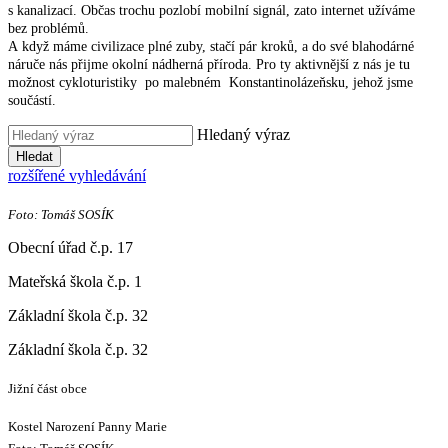
s kanalizací. Občas trochu pozlobí mobilní signál, zato internet užíváme
bez problémů.
A když máme civilizace plné zuby, stačí pár kroků, a do své blahodárné
náruče nás přijme okolní nádherná příroda. Pro ty aktivnější z nás je tu
možnost cykloturistiky po malebném Konstantinolázeňsku, jehož jsme
součástí.
Hledaný výraz
Hledat
rozšířené vyhledávání
Foto: Tomáš SOSÍK
Obecní úřad č.p. 17
Mateřská škola č.p. 1
Základní škola č.p. 32
Základní škola č.p. 32
Jižní část obce
Kostel Narození Panny Marie