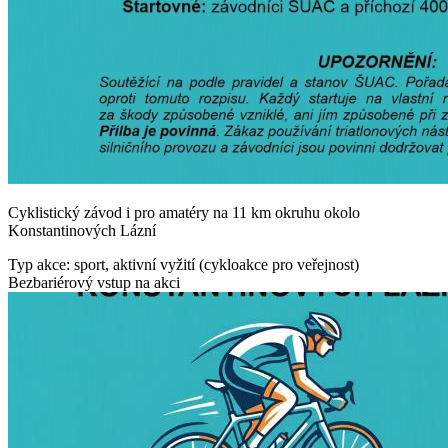
Cyklistický závod i pro amatéry na 11 km okruhu okolo
Konstantinových Lázní
Typ akce: sport, aktivní vyžití (cykloakce pro veřejnost)
Bezbariérový vstup na akci