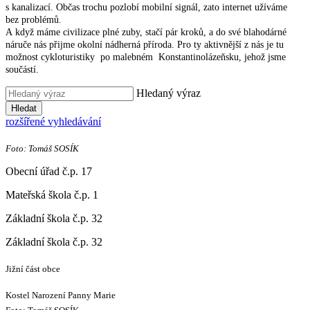
s kanalizací. Občas trochu pozlobí mobilní signál, zato internet užíváme
bez problémů.
A když máme civilizace plné zuby, stačí pár kroků, a do své blahodárné
náruče nás přijme okolní nádherná příroda. Pro ty aktivnější z nás je tu
možnost cykloturistiky po malebném Konstantinolázeňsku, jehož jsme
součástí.
Hledaný výraz
Hledat
rozšířené vyhledávání
Foto: Tomáš SOSÍK
Obecní úřad č.p. 17
Mateřská škola č.p. 1
Základní škola č.p. 32
Základní škola č.p. 32
Jižní část obce
Kostel Narození Panny Marie