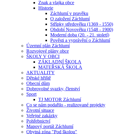
Znak a vlajka obce
Historie
Záchlumí v pravěku
O založení Záchlumí
Střípky středověku (1369 - 1550)
Období Novověku (1548 - 1900)
Moderní doba (20. - 21. století)
Pověsti a vyprávění o Záchlumí
Územní plán Záchlumí
Rozvojové plány obce
ŠKOLY V OBCI
ZÁKLADNÍ ŠKOLA
MATEŘSKÁ ŠKOLA
AKTUALITY
Dětské hřiště
Obecní dům
Dobrovolné svazky, členství
Sport
TJ MOTOR Záchlumí
Co se nám podařilo - realizované projekty
Životní situace
Veřejné zakázky
Pohřebnictví
Mapový portál Záchlumí
Obytná zóna "Pod školou"