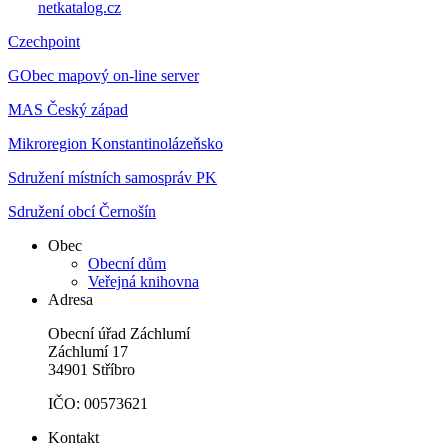
Czechpoint
GObec mapový on-line server
MAS Český západ
Mikroregion Konstantinolázeňsko
Sdružení místních samospráv PK
Sdružení obcí Černošín
Obec
Obecní dům
Veřejná knihovna
Adresa
Obecní úřad Záchlumí
Záchlumí 17
34901 Stříbro
IČO: 00573621
Kontakt