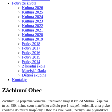
Fotky ze života
Kultura 2026
Kultura 2025
Kultura 2024
Kultura 2023
Kultura 2022
Kultura 2021
Kultura 2020
Kultura 2019
Fotky 2018
Fotky 2017
Fotky 2016
Fotky 2015
Fotky 2014
Základní škola
Mateřská škola
Dětská skupina
Kontakty
Záchlumí
Obec
Záchlumí je příjemná vesnička Plzeňského kraje 8 km od Stříbra. Žije nás
tu asi 450, máme svou mateřinku a školu pro 1. stupeň, koloniál, a na pivko
chodíme do místní hospůdky. Obec má svou vodu, nechybí ani plynofikace