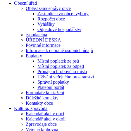
Obecní úřad
Oblast samosprávy obce
Zastupitelstvo obce, výbory
Rozpočet obce
Vyhlášky
Odpadové hospodářství
e-podatelna
ÚŘEDNÍ DESKA
Povinné informace
Informace k ochraně osobních údajů
Poplatky
Místní poplatek ze psů
Místní poplatek za odpad
Pronájem hrobového místa
Užívání veřejného prostranství
Správní poplatky
Platební portál
Formuláře ke stažení
Důležité kontakty
Kontakty obce
Kultura, zpravodaj
Kalendář akcí v obci
Kalendář akcí v okolí
Zpravodaje obce
Veřejná knihovna