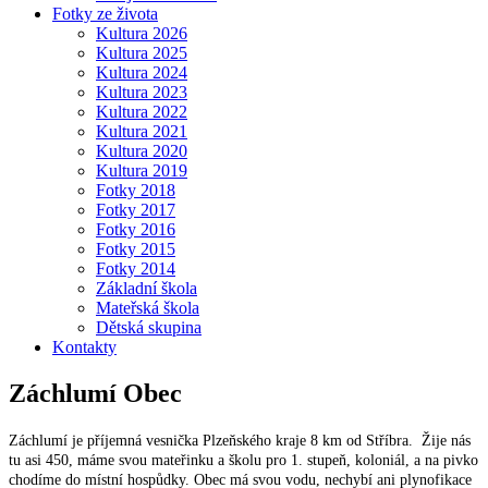
Fotky ze života
Kultura 2026
Kultura 2025
Kultura 2024
Kultura 2023
Kultura 2022
Kultura 2021
Kultura 2020
Kultura 2019
Fotky 2018
Fotky 2017
Fotky 2016
Fotky 2015
Fotky 2014
Základní škola
Mateřská škola
Dětská skupina
Kontakty
Záchlumí
Obec
Záchlumí je příjemná vesnička Plzeňského kraje 8 km od Stříbra. Žije nás
tu asi 450, máme svou mateřinku a školu pro 1. stupeň, koloniál, a na pivko
chodíme do místní hospůdky. Obec má svou vodu, nechybí ani plynofikace