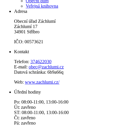
Obecní dům
Veřejná knihovna
Adresa
Obecní úřad Záchlumí
Záchlumí 17
34901 Stříbro
IČO: 00573621
Kontakt
Telefon:
374622030
E-mail:
obec@zachlumi.cz
Datová schránka: 6b9a66q
Web:
www.zachlumi.cz/
Úřední hodiny
Po: 08:00-11:00, 13:00-16:00
Út: zavřeno
ST: 08:00-11:00, 13:00-16:00
Čt: zavřeno
Pá: zavřeno