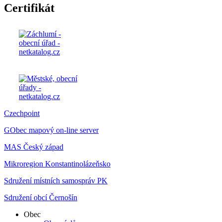
Certifikát
Czechpoint
GObec mapový on-line server
MAS Český západ
Mikroregion Konstantinolázeňsko
Sdružení místních samospráv PK
Sdružení obcí Černošín
Obec