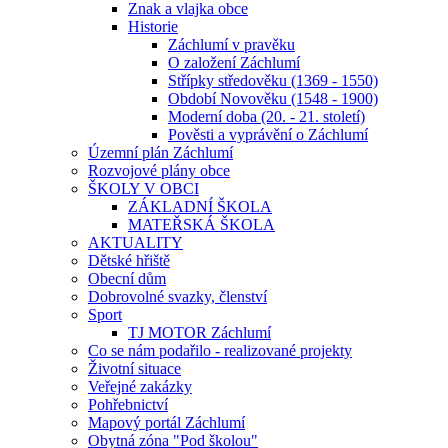
Znak a vlajka obce
Historie
Záchlumí v pravěku
O založení Záchlumí
Střípky středověku (1369 - 1550)
Období Novověku (1548 - 1900)
Moderní doba (20. - 21. století)
Pověsti a vyprávění o Záchlumí
Územní plán Záchlumí
Rozvojové plány obce
ŠKOLY V OBCI
ZÁKLADNÍ ŠKOLA
MATEŘSKÁ ŠKOLA
AKTUALITY
Dětské hřiště
Obecní dům
Dobrovolné svazky, členství
Sport
TJ MOTOR Záchlumí
Co se nám podařilo - realizované projekty
Životní situace
Veřejné zakázky
Pohřebnictví
Mapový portál Záchlumí
Obytná zóna "Pod školou"