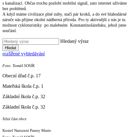
s kanalizací. Občas trochu pozlobí mobilní signál, zato internet užíváme
bez problémů.
A když máme civilizace plné zuby, stačí pár kroků, a do své blahodárné
náruče nás přijme okolní nádherná příroda. Pro ty aktivnější z nás je tu
možnost cykloturistiky po malebném Konstantinolázeňsku, jehož jsme
součástí.
Hledaný výraz
Hledat
rozšířené vyhledávání
Foto: Tomáš SOSÍK
Obecní úřad č.p. 17
Mateřská škola č.p. 1
Základní škola č.p. 32
Základní škola č.p. 32
Jižní část obce
Kostel Narození Panny Marie