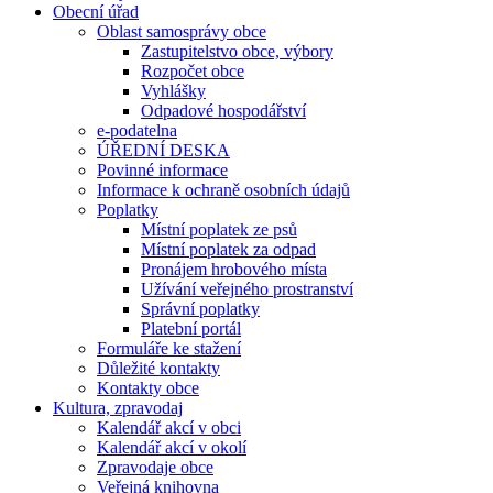
Obecní úřad
Oblast samosprávy obce
Zastupitelstvo obce, výbory
Rozpočet obce
Vyhlášky
Odpadové hospodářství
e-podatelna
ÚŘEDNÍ DESKA
Povinné informace
Informace k ochraně osobních údajů
Poplatky
Místní poplatek ze psů
Místní poplatek za odpad
Pronájem hrobového místa
Užívání veřejného prostranství
Správní poplatky
Platební portál
Formuláře ke stažení
Důležité kontakty
Kontakty obce
Kultura, zpravodaj
Kalendář akcí v obci
Kalendář akcí v okolí
Zpravodaje obce
Veřejná knihovna