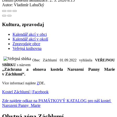
Datum poslední aktualizace:
2. 3. 2026 8:15
Autor:
Vladimír Lahučký
Kultura, zpravodaj
Kalendář akcí v obci
Kalendář akcí v okolí
Zpravodaje obce
Veřejná knihovna
Obec Záchlumí 01.09.2022 vyhlásila
VEŘEJNOU
SBÍRKU
s názvem
„Záchrana a obnova kostela Narození Panny Marie
v Záchlumí“.
Více informací najdete
Z
DE
.
Kostel Záchlumí | Facebook
Zde najdete odkaz na PAMÁTKOVÝ KATALOG pro náš kostel
Narozeni Panny Marie
Obytná zóna Záchlumí