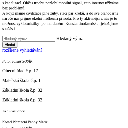
s kanalizací. Občas trochu pozlobí mobilní signál, zato internet užíváme
bez problémů.
A když máme civilizace plné zuby, stačí pár kroků, a do své blahodárné
náruče nás přijme okolní nádherná příroda. Pro ty aktivnější z nás je tu
možnost cykloturistiky po malebném Konstantinolázeňsku, jehož jsme
součástí.
Hledaný výraz
Hledat
rozšířené vyhledávání
Foto: Tomáš SOSÍK
Obecní úřad č.p. 17
Mateřská škola č.p. 1
Základní škola č.p. 32
Základní škola č.p. 32
Jižní část obce
Kostel Narození Panny Marie