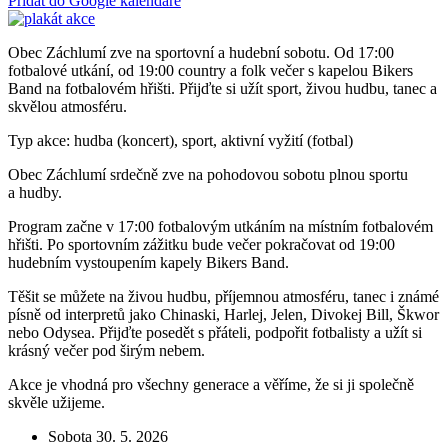
Přidat do Google kalendáře
Obec Záchlumí zve na sportovní a hudební sobotu. Od 17:00
fotbalové utkání, od 19:00 country a folk večer s kapelou Bikers
Band na fotbalovém hřišti. Přijďte si užít sport, živou hudbu, tanec a
skvělou atmosféru.
Typ akce: hudba (koncert), sport, aktivní vyžití (fotbal)
Obec Záchlumí srdečně zve na pohodovou sobotu plnou sportu
a hudby.
Program začne v 17:00 fotbalovým utkáním na místním fotbalovém
hřišti. Po sportovním zážitku bude večer pokračovat od 19:00
hudebním vystoupením kapely Bikers Band.
Těšit se můžete na živou hudbu, příjemnou atmosféru, tanec i známé
písně od interpretů jako Chinaski, Harlej, Jelen, Divokej Bill, Škwor
nebo Odysea. Přijďte posedět s přáteli, podpořit fotbalisty a užít si
krásný večer pod širým nebem.
Akce je vhodná pro všechny generace a věříme, že si ji společně
skvěle užijeme.
Sobota 30. 5. 2026