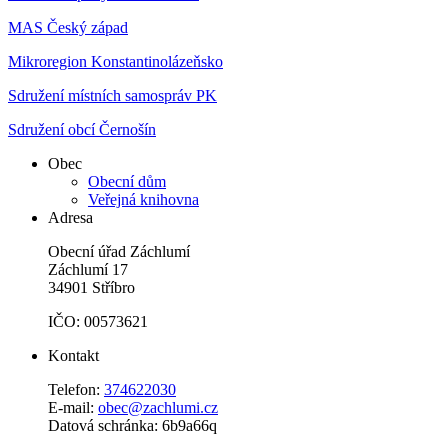
MAS Český západ
Mikroregion Konstantinolázeňsko
Sdružení místních samospráv PK
Sdružení obcí Černošín
Obec
Obecní dům
Veřejná knihovna
Adresa
Obecní úřad Záchlumí
Záchlumí 17
34901 Stříbro
IČO: 00573621
Kontakt
Telefon:
374622030
E-mail:
obec@zachlumi.cz
Datová schránka: 6b9a66q