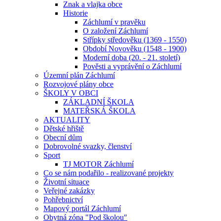
Znak a vlajka obce
Historie
Záchlumí v pravěku
O založení Záchlumí
Střípky středověku (1369 - 1550)
Období Novověku (1548 - 1900)
Moderní doba (20. - 21. století)
Pověsti a vyprávění o Záchlumí
Územní plán Záchlumí
Rozvojové plány obce
ŠKOLY V OBCI
ZÁKLADNÍ ŠKOLA
MATEŘSKÁ ŠKOLA
AKTUALITY
Dětské hřiště
Obecní dům
Dobrovolné svazky, členství
Sport
TJ MOTOR Záchlumí
Co se nám podařilo - realizované projekty
Životní situace
Veřejné zakázky
Pohřebnictví
Mapový portál Záchlumí
Obytná zóna "Pod školou"