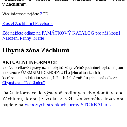
v Záchlumí“.
Více informací najdete
Z
DE
.
Kostel Záchlumí | Facebook
Zde najdete odkaz na PAMÁTKOVÝ KATALOG pro náš kostel
Narozeni Panny Marie
Obytná zóna Záchlumí
AKTUÁLNÍ INFORMACE
v otázce celkové úpravy území obytné zóny včetně podmínek oplocení jsou
upravena v ÚZEMNÍM ROZHODNUTÍ a jeho aktualizacích,
které se na tuto lokalitu vztahují. Jejich úplná znění najdete pod odkazem
Obytná zóna "Pod školou"
.
Další informace k výstavbě rodinných dvojdomů v obci
Záchlumí, která je zcela v režii soukromého investora,
najdete na
webových stránkách firmy STOREAL a.s.