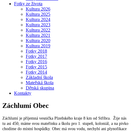
Fotky ze života
Kultura 2026
Kultura 2025
Kultura 2024
Kultura 2023
Kultura 2022
Kultura 2021
Kultura 2020
Kultura 2019
Fotky 2018
Fotky 2017
Fotky 2016
Fotky 2015
Fotky 2014
Základní škola
Mateřská škola
Dětská skupina
Kontakty
Záchlumí
Obec
Záchlumí je příjemná vesnička Plzeňského kraje 8 km od Stříbra. Žije nás
tu asi 450, máme svou mateřinku a školu pro 1. stupeň, koloniál, a na pivko
chodíme do místní hospůdky. Obec má svou vodu, nechybí ani plynofikace