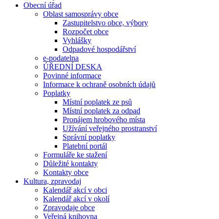
Obecní úřad
Oblast samosprávy obce
Zastupitelstvo obce, výbory
Rozpočet obce
Vyhlášky
Odpadové hospodářství
e-podatelna
ÚŘEDNÍ DESKA
Povinné informace
Informace k ochraně osobních údajů
Poplatky
Místní poplatek ze psů
Místní poplatek za odpad
Pronájem hrobového místa
Užívání veřejného prostranství
Správní poplatky
Platební portál
Formuláře ke stažení
Důležité kontakty
Kontakty obce
Kultura, zpravodaj
Kalendář akcí v obci
Kalendář akcí v okolí
Zpravodaje obce
Veřejná knihovna