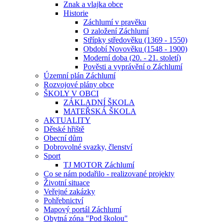
Znak a vlajka obce
Historie
Záchlumí v pravěku
O založení Záchlumí
Střípky středověku (1369 - 1550)
Období Novověku (1548 - 1900)
Moderní doba (20. - 21. století)
Pověsti a vyprávění o Záchlumí
Územní plán Záchlumí
Rozvojové plány obce
ŠKOLY V OBCI
ZÁKLADNÍ ŠKOLA
MATEŘSKÁ ŠKOLA
AKTUALITY
Dětské hřiště
Obecní dům
Dobrovolné svazky, členství
Sport
TJ MOTOR Záchlumí
Co se nám podařilo - realizované projekty
Životní situace
Veřejné zakázky
Pohřebnictví
Mapový portál Záchlumí
Obytná zóna "Pod školou"