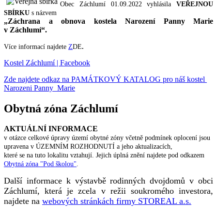
Obec Záchlumí 01.09.2022 vyhlásila
VEŘEJNOU
SBÍRKU
s názvem
„Záchrana a obnova kostela Narození Panny Marie
v Záchlumí“.
Více informací najdete
Z
DE
.
Kostel Záchlumí | Facebook
Zde najdete odkaz na PAMÁTKOVÝ KATALOG pro náš kostel
Narozeni Panny Marie
Obytná zóna Záchlumí
AKTUÁLNÍ INFORMACE
v otázce celkové úpravy území obytné zóny včetně podmínek oplocení jsou
upravena v ÚZEMNÍM ROZHODNUTÍ a jeho aktualizacích,
které se na tuto lokalitu vztahují. Jejich úplná znění najdete pod odkazem
Obytná zóna "Pod školou"
.
Další informace k výstavbě rodinných dvojdomů v obci
Záchlumí, která je zcela v režii soukromého investora,
najdete na
webových stránkách firmy STOREAL a.s.