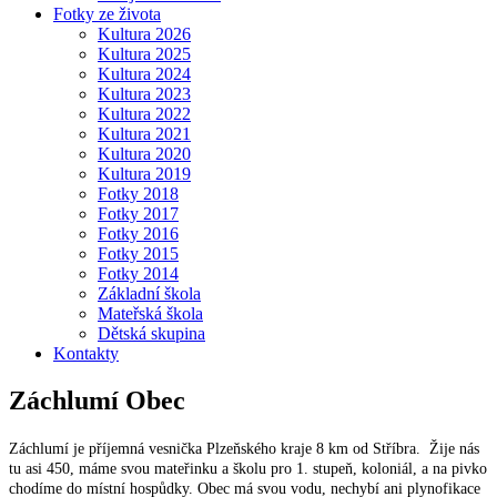
Fotky ze života
Kultura 2026
Kultura 2025
Kultura 2024
Kultura 2023
Kultura 2022
Kultura 2021
Kultura 2020
Kultura 2019
Fotky 2018
Fotky 2017
Fotky 2016
Fotky 2015
Fotky 2014
Základní škola
Mateřská škola
Dětská skupina
Kontakty
Záchlumí
Obec
Záchlumí je příjemná vesnička Plzeňského kraje 8 km od Stříbra. Žije nás
tu asi 450, máme svou mateřinku a školu pro 1. stupeň, koloniál, a na pivko
chodíme do místní hospůdky. Obec má svou vodu, nechybí ani plynofikace