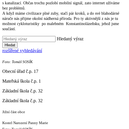
s kanalizací. Občas trochu pozlobí mobilní signál, zato internet užíváme
bez problémů.
A když máme civilizace plné zuby, stačí pár kroků, a do své blahodárné
náruče nás přijme okolní nádherná příroda. Pro ty aktivnější z nás je tu
možnost cykloturistiky po malebném Konstantinolázeňsku, jehož jsme
součástí.
Hledaný výraz
Hledat
rozšířené vyhledávání
Foto: Tomáš SOSÍK
Obecní úřad č.p. 17
Mateřská škola č.p. 1
Základní škola č.p. 32
Základní škola č.p. 32
Jižní část obce
Kostel Narození Panny Marie