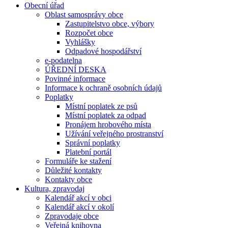
Obecní úřad
Oblast samosprávy obce
Zastupitelstvo obce, výbory
Rozpočet obce
Vyhlášky
Odpadové hospodářství
e-podatelna
ÚŘEDNÍ DESKA
Povinné informace
Informace k ochraně osobních údajů
Poplatky
Místní poplatek ze psů
Místní poplatek za odpad
Pronájem hrobového místa
Užívání veřejného prostranství
Správní poplatky
Platební portál
Formuláře ke stažení
Důležité kontakty
Kontakty obce
Kultura, zpravodaj
Kalendář akcí v obci
Kalendář akcí v okolí
Zpravodaje obce
Veřejná knihovna