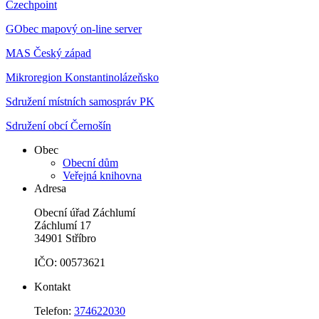
Czechpoint
GObec mapový on-line server
MAS Český západ
Mikroregion Konstantinolázeňsko
Sdružení místních samospráv PK
Sdružení obcí Černošín
Obec
Obecní dům
Veřejná knihovna
Adresa
Obecní úřad Záchlumí
Záchlumí 17
34901 Stříbro
IČO: 00573621
Kontakt
Telefon:
374622030