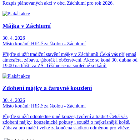
Rozpis plánovaných akcí v obci Záchlumí pro rok 2026.
Májka v Záchlumí
30. 4. 2026
Místo konání:
Hřiště za školou - Záchlumí
Přijďte si užít tradiční stavění májky v Záchlumí! Čeká vás příjemná
atmosféra, zábava, táborák i občerstvení. Akce se koná 30. dubna od
19:00 na hřišti za ZŠ. Těšíme se na společné setkání!
Zdobení májky a čarovné kouzlení
30. 4. 2026
Místo konání:
Hřiště za školou - Záchlumí
Přijďte si užít odpoledne plné kouzel, tvoření a tradic! Čeká vás
zdobení májky, kouzelnické pokusy i soutěž o nejkrásnější koště.
Zábava pro malé i velké zakončená sladkou odměnou pro vítěze.